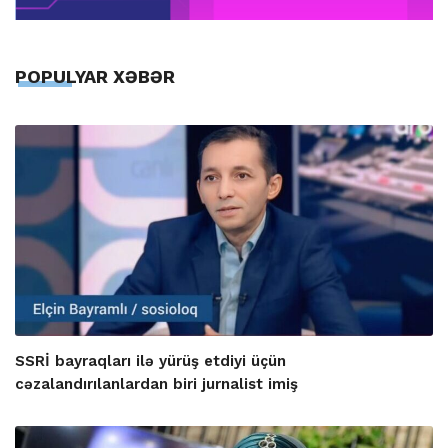
POPULYAR XƏBƏR
SSRİ bayraqları ilə yürüş etdiyi üçün
cəzalandırılanlardan biri jurnalist imiş