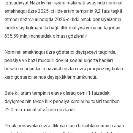
İqtisadiyyat Nazirliyinin rəsmi məlumatı əsasında nominal
əməkhaqqı üzrə 2025-ci ildə artım tempinin 9,2 faiz təşkil
etməsi nəzərə alındıqda 2026-cı ildə əmək pensiyalarının
indeksləşdirilməsi ilə bağlı illik maliyyə yükünün təqribən
635,59 mln. manatadək olması gözlənilir.
Nominal əməkhaqqı üzrə göstərici dəyişəcəyi təqdirdə,
pensiya və bəzi məcburi dövlət sosial sığorta haqları
hesabına ödənilən müavinət növləri üzrə proqnozlaşdırılan
xərc göstəricilərində dəyişikliklər mümkündür.
Belə ki, artım tempinin əlavə olaraq cəmi 1 faizədək
dəyişməsinin təkcə illik pensiya xərclərinə təsiri təqribən
72,0 mln. manat ətrafında gözlənilir.
Əmək pensiyaları üzrə illik xərclərin hesablanmasının əsas