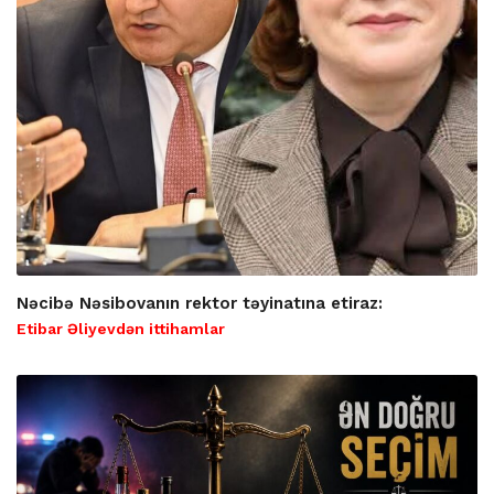
Nəcibə Nəsibovanın rektor təyinatına etiraz:
Etibar Əliyevdən ittihamlar