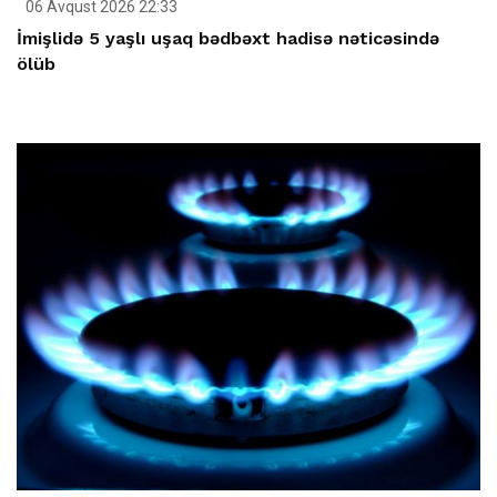
06 Avqust 2026 22:33
İmişlidə 5 yaşlı uşaq bədbəxt hadisə nəticəsində
ölüb