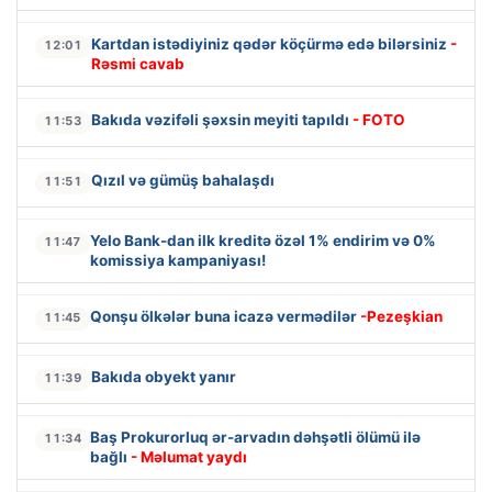
Kartdan istədiyiniz qədər köçürmə edə bilərsiniz
-
12:01
Rəsmi cavab
Bakıda vəzifəli şəxsin meyiti tapıldı
- FOTO
11:53
Qızıl və gümüş bahalaşdı
11:51
Yelo Bank-dan ilk kreditə özəl 1% endirim və 0%
11:47
komissiya kampaniyası!
Qonşu ölkələr buna icazə vermədilər
-Pezeşkian
11:45
Bakıda obyekt yanır
11:39
Baş Prokurorluq ər-arvadın dəhşətli ölümü ilə
11:34
bağlı
- Məlumat yaydı