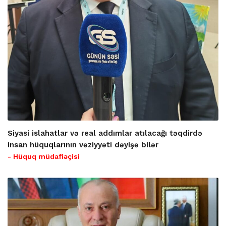
Siyasi islahatlar və real addımlar atılacağı təqdirdə
insan hüquqlarının vəziyyəti dəyişə bilər
- Hüquq müdafiəçisi