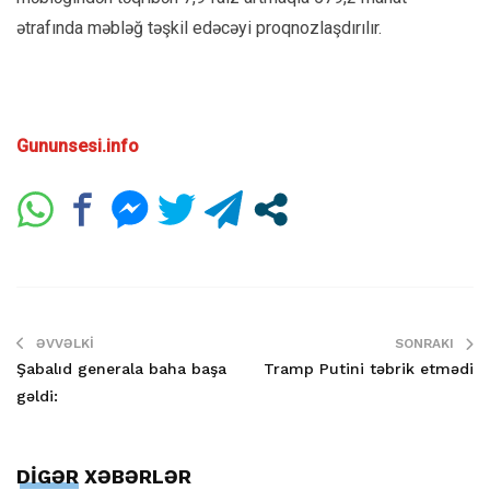
ətrafında məbləğ təşkil edəcəyi proqnozlaşdırılır.
Gununsesi.info
ƏVVƏLKI
SONRAKI
Şabalıd generala baha başa
Tramp Putini təbrik etmədi
gəldi:
DİGƏR XƏBƏRLƏR