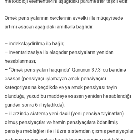
metodoloji elementlərini aşağıdakı parametrlər təşkil edir:
Əmək pensiyalarının xərclərinin əvvəlki illə müqayisədə
artımı əsasən aşağıdakı amillərlə bağlıdır:
– indeksləşdirilmə ilə bağlı;
– inventarizasiya ilə əlaqədar pensiyaların yenidən
hesablanması;
– “Əmək pensiyaları haqqında” Qanunun 37.3-cü bəndinə
əsasən (pensiyaçı işləməyən əmək pensiyaçısı
kateqoriyasına keçdikdə və ya əmək pensiyası təyin
olunduğu, yaxud bu maddəyə əsasən yenidən hesablandığı
gündən sonra 6 il işlədikdə);
– il ərzində sistemə yeni daxil (yeni pensiya təyinatları)
olmuş pensiyaçılar və həmin pensiyaçılara ödənilmiş
pensiya məbləğləri ilə il üzrə sistemdən çıxmış pensiyaçılar
və həmin pensiyaçılara hesablanmış pensiya məbləğləri