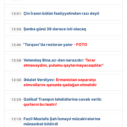
Çin İranın bütün fəaliyyətindən razı deyil
13:01
Şənbə günü 39 dərəcə isti olacaq
12:56
“Torqovı”da restoran yanır
- FOTO
12:44
Vətəndaş Bina.az-dan narazıdır:
"İsrar
12:38
etməsəydim, pulumu qaytarmayacaqdılar"
Ədalət Verdiyev:
Ermənistan separatçı
12:30
simvollarını qanunla qadağan etməlidir
Qalibaf Trampın təhdidlərinə cavab verib:
12:29
qurtarın bu teatrı!
Fazil Mustafa Şah İsmayıl müzakirələrinə
12:18
münasibət bildirdi