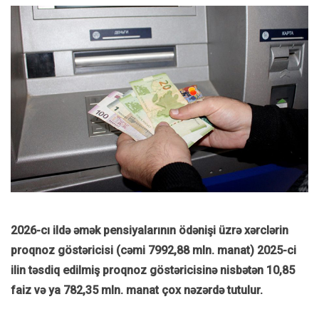
2026-cı ildə əmək pensiyalarının ödənişi üzrə xərclərin
proqnoz göstəricisi (cəmi 7992,88 mln. manat) 2025-ci
ilin təsdiq edilmiş proqnoz göstəricisinə nisbətən 10,85
faiz və ya 782,35 mln. manat çox nəzərdə tutulur.