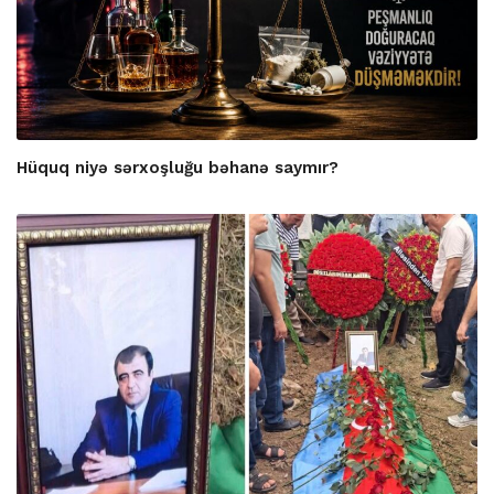
Hüquq niyə sərxoşluğu bəhanə saymır?