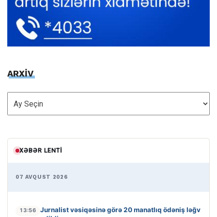
ARXİV
ARXİV
XƏBƏR LENTI
07 AVQUST 2026
Jurnalist vəsiqəsinə görə 20 manatlıq ödəniş ləğv
13:56