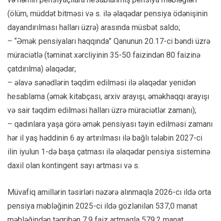
(ölüm, müddət bitməsi və s. ilə əlaqədar pensiya ödənişinin
dayandırılması halları üzrə) arasında müsbət saldo;
– “Əmək pensiyaları haqqında” Qanunun 20.17-ci bəndi üzrə
müraciətlə (təminat xərcliyinin 35-50 faizindən 80 faizinə
çatdırılma) əlaqədar;
– əlavə sənədlərin təqdim edilməsi ilə əlaqədar yenidən
hesablama (əmək kitabçası, arxiv arayışı, əməkhaqqı arayışı
və sair təqdim edilməsi halları üzrə müraciətlər zamanı);
– qadınlara yaşa görə əmək pensiyası təyin edilməsi zamanı
hər il yaş həddinin 6 ay artırılması ilə bağlı tələbin 2027-ci
ilin iyulun 1-də başa çatması ilə əlaqədar pensiya sisteminə
daxil olan kontingent sayı artması və s.
Müvafiq amillərin təsirləri nəzərə alınmaqla 2026-cı ildə orta
pensiya məbləğinin 2025-ci ildə gözlənilən 537,0 manat
məbləğindən təqribən 7,9 faiz artmaqla 579,2 manat