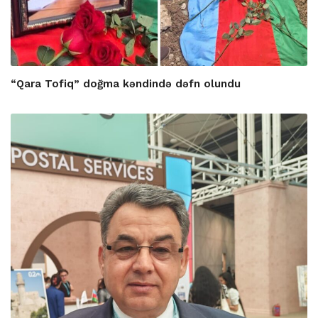
“Qara Tofiq” doğma kəndində dəfn olundu