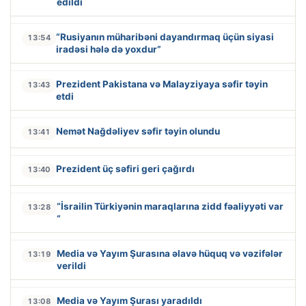
edildi
“Rusiyanın müharibəni dayandırmaq üçün siyasi
13:54
iradəsi hələ də yoxdur”
Prezident Pakistana və Malayziyaya səfir təyin
13:43
etdi
Nemət Nağdəliyev səfir təyin olundu
13:41
Prezident üç səfiri geri çağırdı
13:40
“İsrailin Türkiyənin maraqlarına zidd fəaliyyəti var
13:28
“
Media və Yayım Şurasına əlavə hüquq və vəzifələr
13:19
verildi
Media və Yayım Şurası yaradıldı
13:08