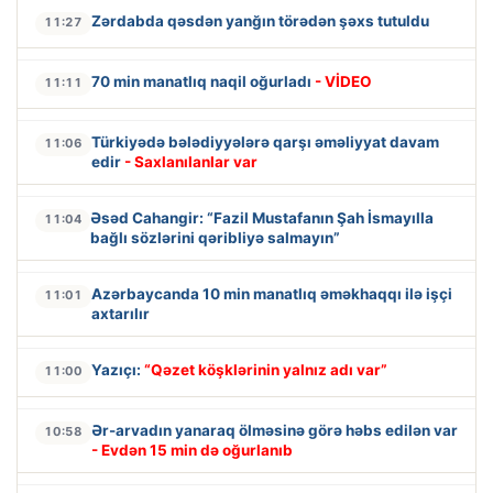
Zərdabda qəsdən yanğın törədən şəxs tutuldu
11:27
70 min manatlıq naqil oğurladı
- VİDEO
11:11
Türkiyədə bələdiyyələrə qarşı əməliyyat davam
11:06
edir
- Saxlanılanlar var
Əsəd Cahangir: “Fazil Mustafanın Şah İsmayılla
11:04
bağlı sözlərini qəribliyə salmayın”
Azərbaycanda 10 min manatlıq əməkhaqqı ilə işçi
11:01
axtarılır
Yazıçı:
“Qəzet köşklərinin yalnız adı var”
11:00
Ər-arvadın yanaraq ölməsinə görə həbs edilən var
10:58
- Evdən 15 min də oğurlanıb