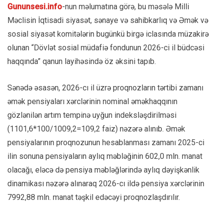
Gununsesi.info
-nun məlumatına görə, bu məsələ Milli
Məclisin İqtisadi siyasət, sənaye və sahibkarlıq və Əmək və
sosial siyasət komitələrin bugünkü birgə iclasında müzakirə
olunan “Dövlət sosial müdafiə fondunun 2026-ci il büdcəsi
haqqında” qanun layihəsində öz əksini tapıb.
Sənədə əsasən, 2026-cı il üzrə proqnozların tərtibi zamanı
əmək pensiyaları xərclərinin nominal əməkhaqqının
gözlənilən artım tempinə uyğun indeksləşdirilməsi
(1101,6*100/1009,2=109,2 faiz) nəzərə alınıb. Əmək
pensiyalarının proqnozunun hesablanması zamanı 2025-ci
ilin sonuna pensiyaların aylıq məbləğinin 602,0 mln. manat
olacağı, eləcə də pensiya məbləğlərində aylıq dəyişkənlik
dinamikası nəzərə alınaraq 2026-cı ildə pensiya xərclərinin
7992,88 mln. manat təşkil edəcəyi proqnozlaşdırılır.