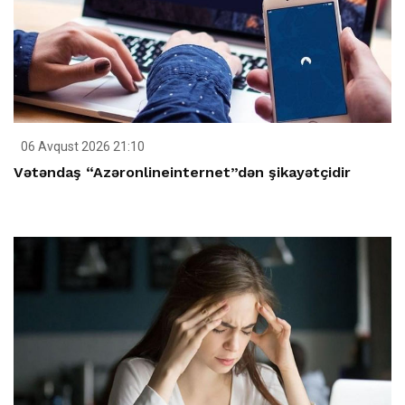
06 Avqust 2026 21:10
Vətəndaş “Azəronlineinternet”dən şikayətçidir