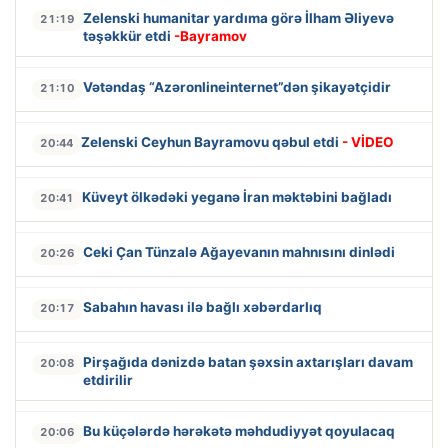
Zelenski humanitar yardıma görə İlham Əliyevə
21:19
təşəkkür etdi
-Bayramov
Vətəndaş “Azəronlineinternet”dən şikayətçidir
21:10
Zelenski Ceyhun Bayramovu qəbul etdi
- VİDEO
20:44
Küveyt ölkədəki yeganə İran məktəbini bağladı
20:41
Ceki Çan Tünzalə Ağayevanın mahnısını dinlədi
20:26
Sabahın havası ilə bağlı xəbərdarlıq
20:17
Pirşağıda dənizdə batan şəxsin axtarışları davam
20:08
etdirilir
Bu küçələrdə hərəkətə məhdudiyyət qoyulacaq
20:06