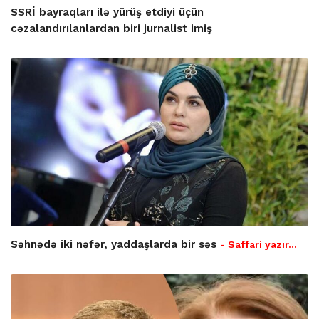
SSRİ bayraqları ilə yürüş etdiyi üçün
cəzalandırılanlardan biri jurnalist imiş
Səhnədə iki nəfər, yaddaşlarda bir səs
- Saffari yazır…