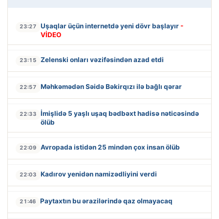
Uşaqlar üçün internetdə yeni dövr başlayır
-
23:27
VİDEO
Zelenski onları vəzifəsindən azad etdi
23:15
Məhkəmədən Səidə Bəkirqızı ilə bağlı qərar
22:57
İmişlidə 5 yaşlı uşaq bədbəxt hadisə nəticəsində
22:33
ölüb
Avropada istidən 25 mindən çox insan ölüb
22:09
Kadırov yenidən namizədliyini verdi
22:03
Paytaxtın bu ərazilərində qaz olmayacaq
21:46