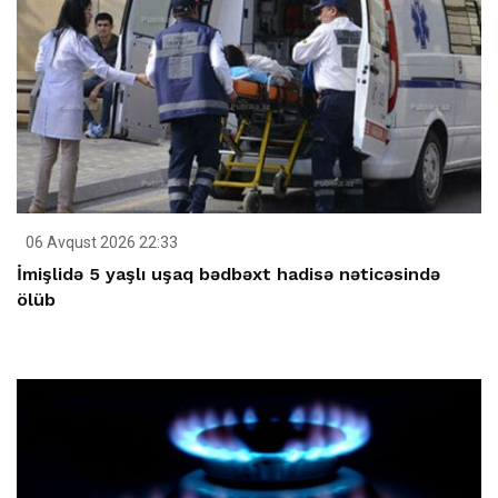
06 Avqust 2026 22:33
İmişlidə 5 yaşlı uşaq bədbəxt hadisə nəticəsində
ölüb