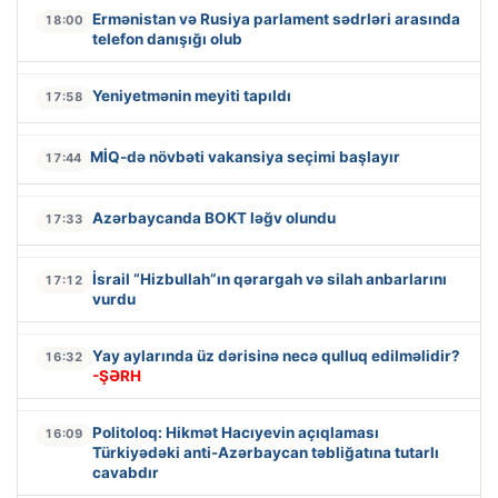
Ermənistan və Rusiya parlament sədrləri arasında
18:00
telefon danışığı olub
Yeniyetmənin meyiti tapıldı
17:58
MİQ-də növbəti vakansiya seçimi başlayır
17:44
Azərbaycanda BOKT ləğv olundu
17:33
İsrail “Hizbullah”ın qərargah və silah anbarlarını
17:12
vurdu
Yay aylarında üz dərisinə necə qulluq edilməlidir?
16:32
-ŞƏRH
Politoloq: Hikmət Hacıyevin açıqlaması
16:09
Türkiyədəki anti-Azərbaycan təbliğatına tutarlı
cavabdır