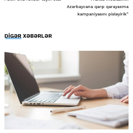
Azərbaycana qarşı qarayaxma
kampaniyasını pisləyirik”
DİGƏR XƏBƏRLƏR