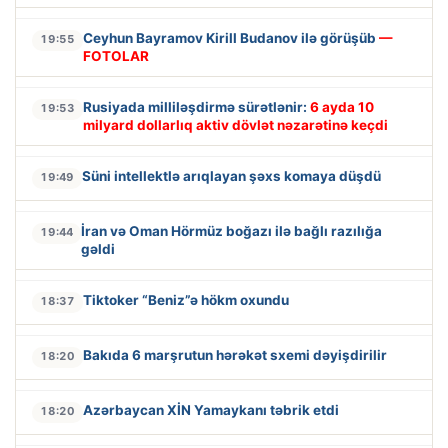
Ceyhun Bayramov Kirill Budanov ilə görüşüb
—
19:55
FOTOLAR
Rusiyada milliləşdirmə sürətlənir:
6 ayda 10
19:53
milyard dollarlıq aktiv dövlət nəzarətinə keçdi
Süni intellektlə arıqlayan şəxs komaya düşdü
19:49
İran və Oman Hörmüz boğazı ilə bağlı razılığa
19:44
gəldi
Tiktoker “Beniz”ə hökm oxundu
18:37
Bakıda 6 marşrutun hərəkət sxemi dəyişdirilir
18:20
Azərbaycan XİN Yamaykanı təbrik etdi
18:20