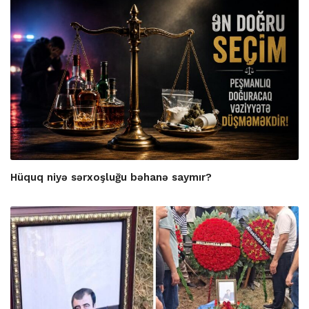
Hüquq niyə sərxoşluğu bəhanə saymır?