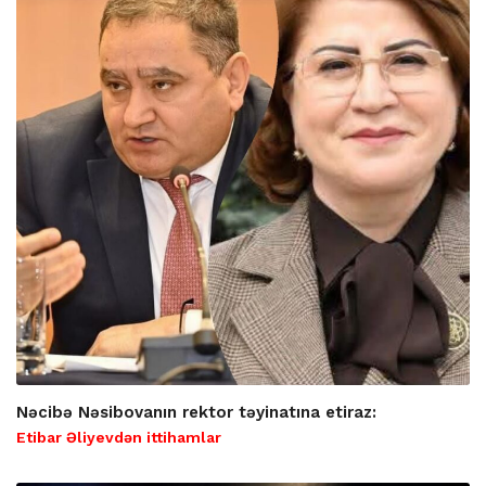
Nəcibə Nəsibovanın rektor təyinatına etiraz:
Etibar Əliyevdən ittihamlar