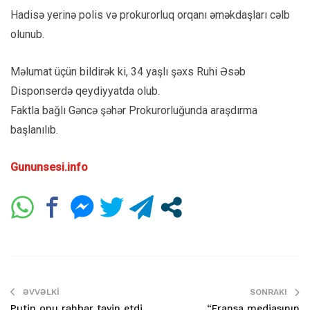
Hadisə yerinə polis və prokurorluq orqanı əməkdaşları cəlb
olunub.
Məlumat üçün bildirək ki, 34 yaşlı şəxs Ruhi Əsəb
Disponserdə qeydiyyatda olub.
Faktla bağlı Gəncə şəhər Prokurorluğunda araşdırma
başlanılıb.
Gununsesi.info
ƏVVƏLKI
SONRAKI
Putin onu rəhbər təyin etdi
“Fransa mediasının