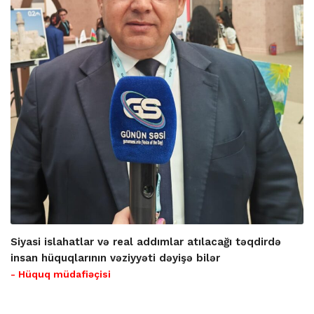
Siyasi islahatlar və real addımlar atılacağı təqdirdə
insan hüquqlarının vəziyyəti dəyişə bilər
- Hüquq müdafiəçisi