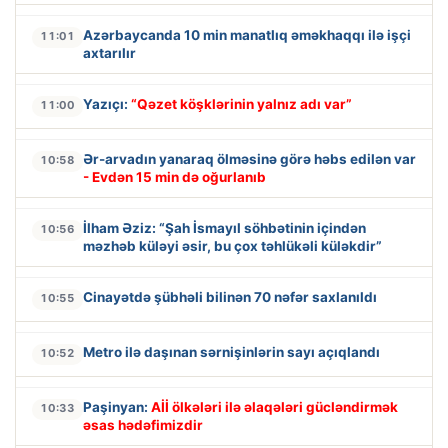
Azərbaycanda 10 min manatlıq əməkhaqqı ilə işçi
11:01
axtarılır
Yazıçı:
“Qəzet köşklərinin yalnız adı var”
11:00
Ər-arvadın yanaraq ölməsinə görə həbs edilən var
10:58
- Evdən 15 min də oğurlanıb
İlham Əziz: “Şah İsmayıl söhbətinin içindən
10:56
məzhəb küləyi əsir, bu çox təhlükəli küləkdir”
Cinayətdə şübhəli bilinən 70 nəfər saxlanıldı
10:55
Metro ilə daşınan sərnişinlərin sayı açıqlandı
10:52
Paşinyan:
Aİİ ölkələri ilə əlaqələri gücləndirmək
10:33
əsas hədəfimizdir