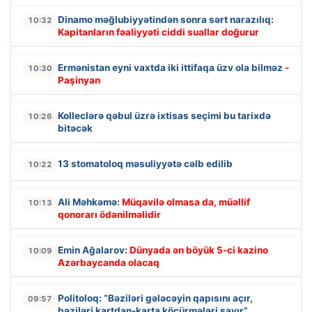
Dinamo məğlubiyyətindən sonra sərt narazılıq:
10:32
Kapitanların fəaliyyəti ciddi suallar doğurur
Ermənistan eyni vaxtda iki ittifaqa üzv ola bilməz
-
10:30
Paşinyan
Kolleclərə qəbul üzrə ixtisas seçimi bu tarixdə
10:26
bitəcək
13 stomatoloq məsuliyyətə cəlb edilib
10:22
Ali Məhkəmə:
Müqavilə olmasa da, müəllif
10:13
qonorarı ödənilməlidir
Emin Ağalarov:
Dünyada ən böyük 5-ci kazino
10:09
Azərbaycanda olacaq
Politoloq: “Bəziləri gələcəyin qapısını açır,
09:57
bəziləri kartdan-karta köçürmələri sayır”