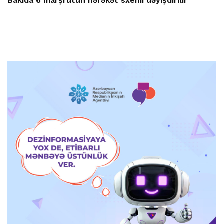
Bakıda 6 marşrutun hərəkət sxemi dəyişdirilir