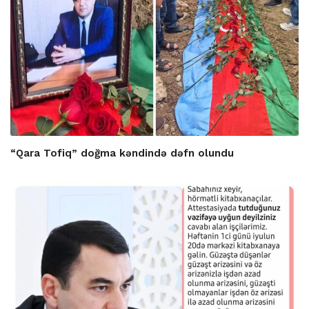
“Qara Tofiq” doğma kəndində dəfn olundu