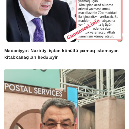
Mədəniyyət Nazirliyi işdən könüllü çıxmaq istəməyən
kitabxanaçıları hədələyir