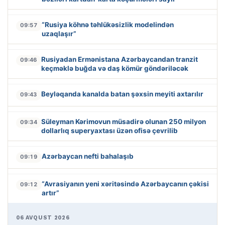
“Rusiya köhnə təhlükəsizlik modelindən
09:57
uzaqlaşır”
Rusiyadan Ermənistana Azərbaycandan tranzit
09:46
keçməklə buğda və daş kömür göndəriləcək
Beyləqanda kanalda batan şəxsin meyiti axtarılır
09:43
Süleyman Kərimovun müsadirə olunan 250 milyon
09:34
dollarlıq superyaxtası üzən ofisə çevrilib
Azərbaycan nefti bahalaşıb
09:19
“Avrasiyanın yeni xəritəsində Azərbaycanın çəkisi
09:12
artır”
06 AVQUST 2026