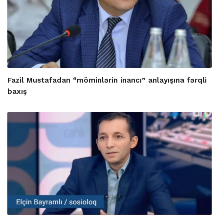
Fazil Mustafadan “möminlərin inancı” anlayışına fərqli
baxış