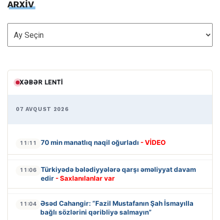
ARXİV
ARXİV
XƏBƏR LENTI
07 AVQUST 2026
70 min manatlıq naqil oğurladı
- VİDEO
11:11
Türkiyədə bələdiyyələrə qarşı əməliyyat davam
11:06
edir
- Saxlanılanlar var
Əsəd Cahangir: “Fazil Mustafanın Şah İsmayılla
11:04
bağlı sözlərini qəribliyə salmayın”