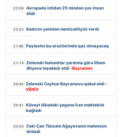
Avropada istidən 25 mindən çox insan
22:09
ölüb
Kadırov yenidən namizədliyini verdi
22:03
Paytaxtın bu ərazilərində qaz olmayacaq
21:46
Zelenski humanitar yardıma görə İlham
21:19
Əliyevə təşəkkür etdi
-Bayramov
Zelenski Ceyhun Bayramovu qəbul etdi
-
20:44
VİDEO
Küveyt ölkədəki yeganə İran məktəbini
20:41
bağladı
Ceki Çan Tünzalə Ağayevanın mahnısını
20:26
dinlədi