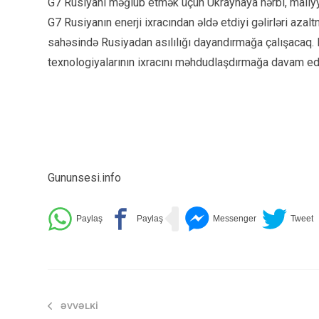
G7 Rusiyanı məğlub etmək üçün Ukraynaya hərbi, maliyy
G7 Rusiyanın enerji ixracından əldə etdiyi gəlirləri azal
sahəsində Rusiyadan asılılığı dayandırmağa çalışacaq
texnologiyalarının ixracını məhdudlaşdırmağa davam e
Gununsesi.info
ƏVVƏLKI