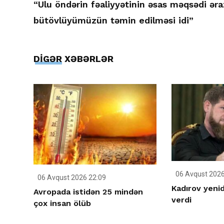
“Ulu öndərin fəaliyyətinin əsas məqsədi əra
bütövlüyümüzün təmin edilməsi idi”
DİGƏR XƏBƏRLƏR
06 Avqust 2026
06 Avqust 2026 22:09
Kadırov yenid
Avropada istidən 25 mindən
verdi
çox insan ölüb