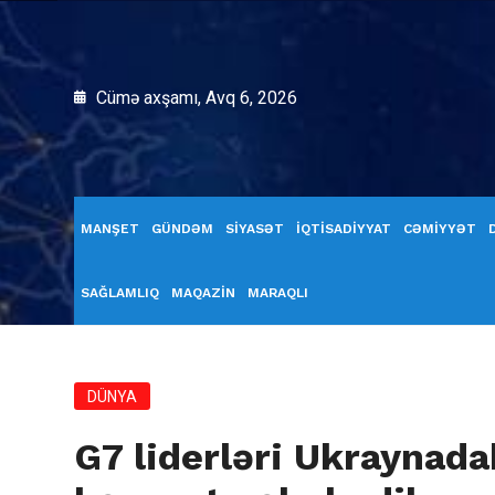
Cümə axşamı, Avq 6, 2026
MANŞET
GÜNDƏM
SİYASƏT
İQTİSADİYYAT
CƏMİYYƏT
SAĞLAMLIQ
MAQAZİN
MARAQLI
DÜNYA
G7 liderləri Ukraynadak