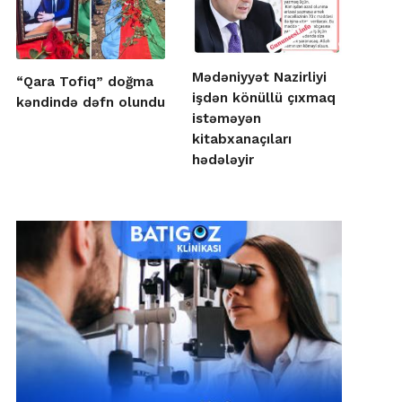
Mədəniyyət Nazirliyi
“Qara Tofiq” doğma
işdən könüllü çıxmaq
kəndində dəfn olundu
istəməyən
kitabxanaçıları
hədələyir