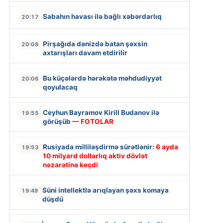
Sabahın havası ilə bağlı xəbərdarlıq
20:17
Pirşağıda dənizdə batan şəxsin
20:08
axtarışları davam etdirilir
Bu küçələrdə hərəkətə məhdudiyyət
20:06
qoyulacaq
Ceyhun Bayramov Kirill Budanov ilə
19:55
görüşüb
— FOTOLAR
Rusiyada milliləşdirmə sürətlənir:
6 ayda
19:53
10 milyard dollarlıq aktiv dövlət
nəzarətinə keçdi
Süni intellektlə arıqlayan şəxs komaya
19:49
düşdü