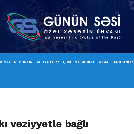
DÜNYA
REPORTAJ
REDAKTOR SEÇİMİ
MÜSAHİBƏ
SOSİAL
MƏDƏNİY
ı vəziyyətlə bağlı