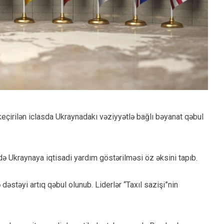
keçirilən iclasda Ukraynadakı vəziyyətlə bağlı bəyanat qəbul
də Ukraynaya iqtisadi yardım göstərilməsi öz əksini tapıb.
ə dəstəyi artıq qəbul olunub. Liderlər “Taxıl sazişi”nin