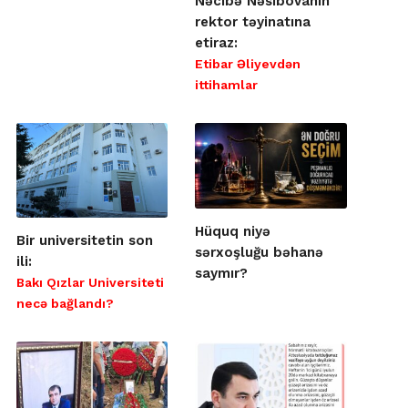
Nəcibə Nəsibovanın
rektor təyinatına
etiraz:
Etibar Əliyevdən
ittihamlar
Hüquq niyə
Bir universitetin son
sərxoşluğu bəhanə
ili:
saymır?
Bakı Qızlar Universiteti
necə bağlandı?