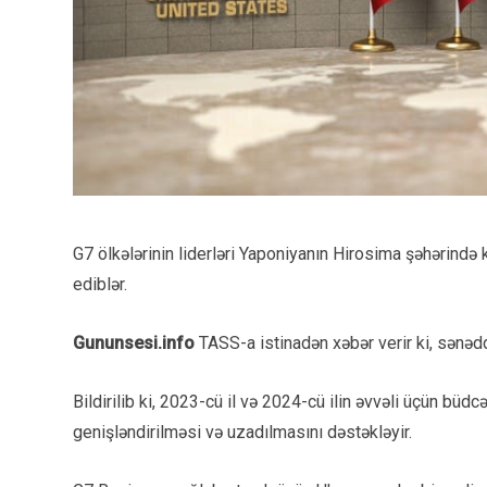
G7 ölkələrinin liderləri Yaponiyanın Hirosima şəhərində 
ediblər.
Gununsesi.info
TASS-a istinadən xəbər verir ki, sənəd
Bildirilib ki, 2023-cü il və 2024-cü ilin əvvəli üçün büdc
genişləndirilməsi və uzadılmasını dəstəkləyir.