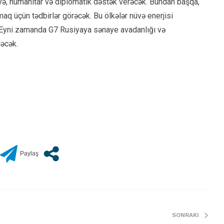
ə, humanitar və diplomatik dəstək verəcək. Bundan başqa,
tmaq üçün tədbirlər görəcək. Bu ölkələr nüvə enerjisi
. Eyni zamanda G7 Rusiyaya sənaye avadanlığı və
dəcək.
SONRAKI