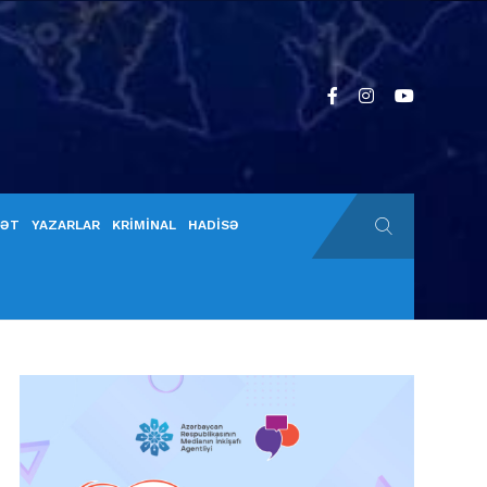
YƏT
YAZARLAR
KRİMİNAL
HADİSƏ