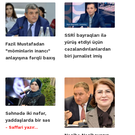
SSRİ bayraqları ilə
yürüş etdiyi üçün
Fazil Mustafadan
cəzalandırılanlardan
“möminlərin inancı”
biri jurnalist imiş
anlayışına fərqli baxış
Səhnədə iki nəfər,
yaddaşlarda bir səs
- Saffari yazır…