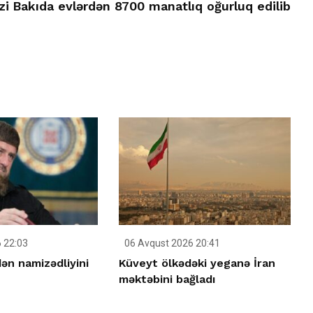
zi
Bakıda evlərdən 8700 manatlıq oğurluq edilib
 22:03
06 Avqust 2026 20:41
ən namizədliyini
Küveyt ölkədəki yeganə İran
məktəbini bağladı