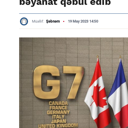
bəyanat qəbul edib
Müəllif:
Şəbnəm
19 May 2023 14:50