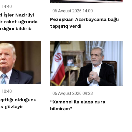
 14:40
06 Avqust 2026 14:00
 İşlər Nazirliyi
Pezeşkian Azərbaycanla bağlı
ir raket uğrunda
tapşırıq verdi
dığını bildirib
 10:40
06 Avqust 2026 09:23
qıtlığı olduğunu
“Xamenei ilə əlaqə qura
s gözləyir
bilmirəm”