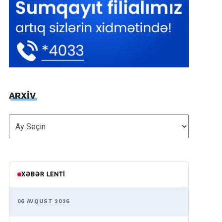
ARXİV
ARXİV
XƏBƏR LENTI
06 AVQUST 2026