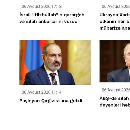
06 Avqust 2026 17:12
06 Avqust 2026
İsrail “Hizbullah”ın qərargah
Ukrayna Xarici
və silah anbarlarını vurdu
ölkənin hər b
mübarizə apar
06 Avqust 2026
06 Avqust 2026 11:14
ABŞ-də silah 
Paşinyan Qırğızıstana getdi
deyənləri həb