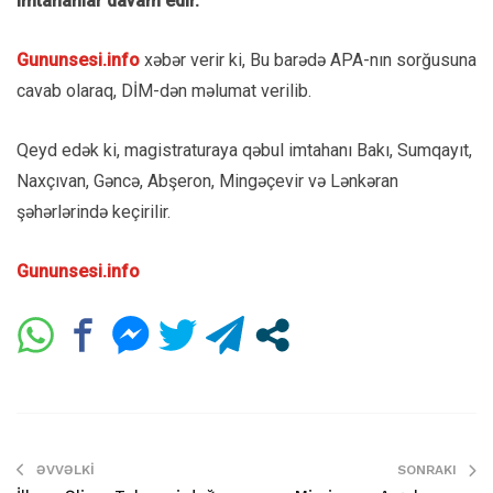
imtahanlar davam edir.
Gununsesi.info
xəbər verir ki, Bu barədə APA-nın sorğusuna
cavab olaraq, DİM-dən məlumat verilib.
Qeyd edək ki, magistraturaya qəbul imtahanı Bakı, Sumqayıt,
Naxçıvan, Gəncə, Abşeron, Mingəçevir və Lənkəran
şəhərlərində keçirilir.
Gununsesi.info
ƏVVƏLKI
SONRAKI