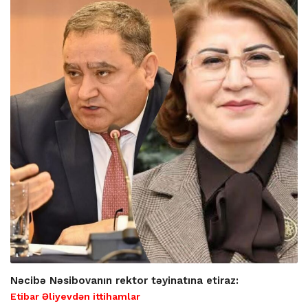
Nəcibə Nəsibovanın rektor təyinatına etiraz:
Etibar Əliyevdən ittihamlar