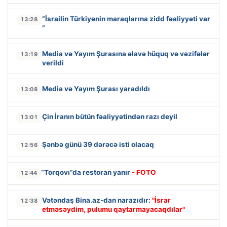
“İsrailin Türkiyənin maraqlarına zidd fəaliyyəti var
13:28
“
Media və Yayım Şurasına əlavə hüquq və vəzifələr
13:19
verildi
Media və Yayım Şurası yaradıldı
13:08
Çin İranın bütün fəaliyyətindən razı deyil
13:01
Şənbə günü 39 dərəcə isti olacaq
12:56
“Torqovı”da restoran yanır
- FOTO
12:44
Vətəndaş Bina.az-dan narazıdır:
"İsrar
12:38
etməsəydim, pulumu qaytarmayacaqdılar"