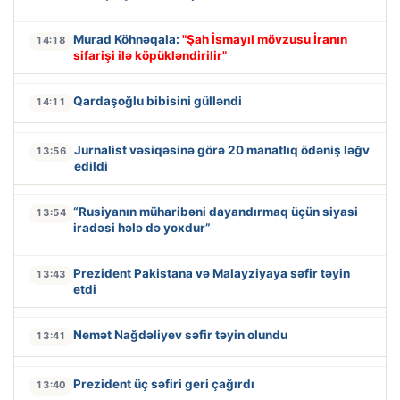
Murad Köhnəqala:
"Şah İsmayıl mövzusu İranın
14:18
sifarişi ilə köpükləndirilir"
Qardaşoğlu bibisini gülləndi
14:11
Jurnalist vəsiqəsinə görə 20 manatlıq ödəniş ləğv
13:56
edildi
“Rusiyanın müharibəni dayandırmaq üçün siyasi
13:54
iradəsi hələ də yoxdur”
Prezident Pakistana və Malayziyaya səfir təyin
13:43
etdi
Nemət Nağdəliyev səfir təyin olundu
13:41
Prezident üç səfiri geri çağırdı
13:40