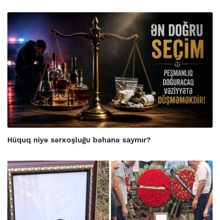
Hüquq niyə sərxoşluğu bəhanə saymır?