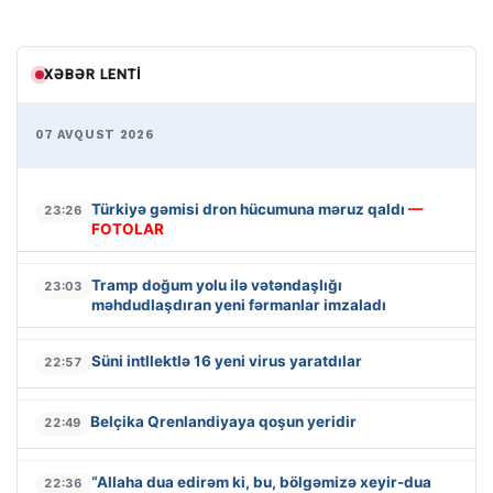
XƏBƏR LENTI
07 AVQUST 2026
Türkiyə gəmisi dron hücumuna məruz qaldı
—
23:26
FOTOLAR
Tramp doğum yolu ilə vətəndaşlığı
23:03
məhdudlaşdıran yeni fərmanlar imzaladı
Süni intllektlə 16 yeni virus yaratdılar
22:57
Belçika Qrenlandiyaya qoşun yeridir
22:49
“Allaha dua edirəm ki, bu, bölgəmizə xeyir-dua
22:36