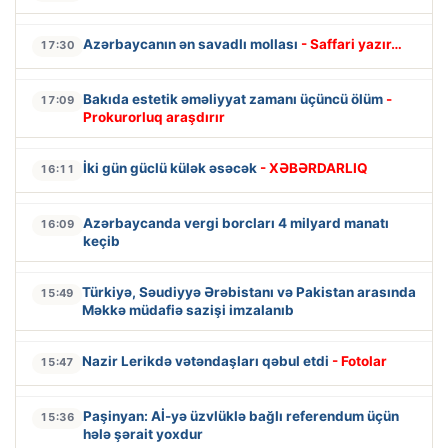
Azərbaycanın ən savadlı mollası
- Saffari yazır…
17:30
Bakıda estetik əməliyyat zamanı üçüncü ölüm
-
17:09
Prokurorluq araşdırır
İki gün güclü külək əsəcək
- XƏBƏRDARLIQ
16:11
Azərbaycanda vergi borcları 4 milyard manatı
16:09
keçib
Türkiyə, Səudiyyə Ərəbistanı və Pakistan arasında
15:49
Məkkə müdafiə sazişi imzalanıb
Nazir Lerikdə vətəndaşları qəbul etdi
- Fotolar
15:47
Paşinyan: Aİ-yə üzvlüklə bağlı referendum üçün
15:36
hələ şərait yoxdur