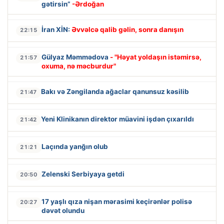
gətirsin”
-Ərdoğan
İran XİN:
Əvvəlcə qalib gəlin, sonra danışın
22:15
Gülyaz Məmmədova
- "Həyat yoldaşın istəmirsə,
21:57
oxuma, nə məcburdur"
Bakı və Zəngilanda ağaclar qanunsuz kəsilib
21:47
Yeni Klinikanın direktor müavini işdən çıxarıldı
21:42
Laçında yanğın olub
21:21
Zelenski Serbiyaya getdi
20:50
17 yaşlı qıza nişan mərasimi keçirənlər polisə
20:27
dəvət olundu