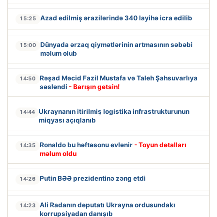
Azad edilmiş ərazilərində 340 layihə icra edilib
15:25
Dünyada ərzaq qiymətlərinin artmasının səbəbi
15:00
məlum olub
Rəşad Məcid Fazil Mustafa və Taleh Şahsuvarlıya
14:50
səsləndi
- Barışın getsin!
Ukraynanın itirilmiş logistika infrastrukturunun
14:44
miqyası açıqlanıb
Ronaldo bu həftəsonu evlənir
- Toyun detalları
14:35
məlum oldu
Putin BƏƏ prezidentinə zəng etdi
14:26
Ali Radanın deputatı Ukrayna ordusundakı
14:23
korrupsiyadan danışıb