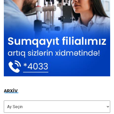
ARXİV
ARXİV