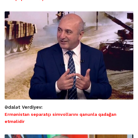
Ədalət Verdiyev:
Ermənistan separatçı simvollarını qanunla qadağan
etməlidir