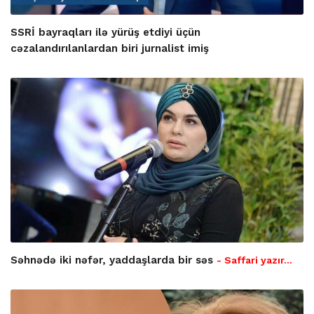
SSRİ bayraqları ilə yürüş etdiyi üçün
cəzalandırılanlardan biri jurnalist imiş
Səhnədə iki nəfər, yaddaşlarda bir səs
- Saffari yazır…