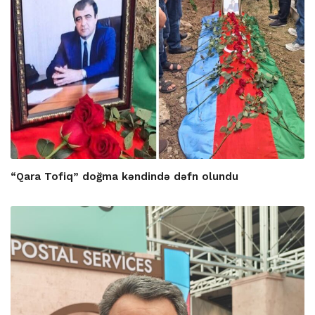
“Qara Tofiq” doğma kəndində dəfn olundu