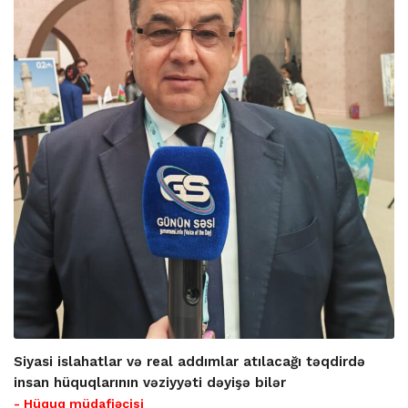
Siyasi islahatlar və real addımlar atılacağı təqdirdə
insan hüquqlarının vəziyyəti dəyişə bilər
- Hüquq müdafiəçisi