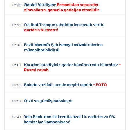
Ədalət Verdiyev:
Ermənistan separatçı
12:30
simvollarını qanunla qadağan etməlidir
Qalibaf Trampın təhdidlərinə cavab verib:
12:29
qurtarın bu teatrı!
Fazil Mustafa Şah İsmayıl müzakirələrinə
12:18
münasibət bildirdi
Kartdan istədiyiniz qədər köçürmə edə bilərsiniz
-
12:01
Rəsmi cavab
Bakıda vəzifəli şəxsin meyiti tapıldı
- FOTO
11:53
Qızıl və gümüş bahalaşdı
11:51
Yelo Bank-dan ilk kreditə özəl 1% endirim və 0%
11:47
komissiya kampaniyası!