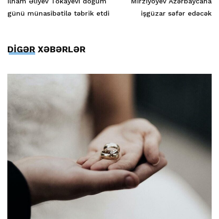
İlham Əliyev Tokayevi doğum
Mirziyoyev Azərbaycana
günü münasibətilə təbrik etdi
işgüzar səfər edəcək
DİGƏR XƏBƏRLƏR