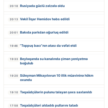
Rusiyada güclü zəlzələ oldu
20:18
Vəkil İlqar Həmidov həbs edildi
20:13
Bakıda parkdan oğurluq edildi
20:01
“Toppuş bacı”nın atası da vəfat etdi
19:46
Beyləqanda su kanalında çimən yeniyetmə
19:33
boğulub
Süleyman Mikayılovun 10 illik müavininə hökm
19:20
oxundu
Təqaüdçülərin pulunu talayan şəxs saxlanıldı
19:10
Təqaüdçüləri aldadıb pullarını taladı
17:58