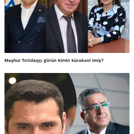
Məşhur fırıldaqçı görün kimin kürəkəni imiş?