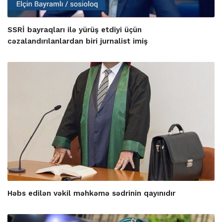
SSRİ bayraqları ilə yürüş etdiyi üçün
cəzalandırılanlardan biri jurnalist imiş
Həbs edilən vəkil məhkəmə sədrinin qayınıdır