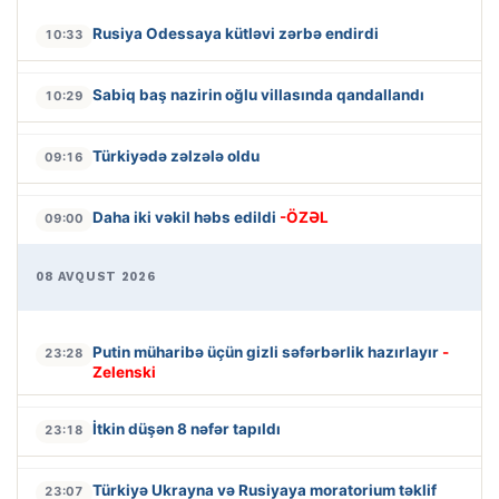
Rusiya Odessaya kütləvi zərbə endirdi
10:33
Sabiq baş nazirin oğlu villasında qandallandı
10:29
Türkiyədə zəlzələ oldu
09:16
Daha iki vəkil həbs edildi
-ÖZƏL
09:00
08 AVQUST 2026
Putin müharibə üçün gizli səfərbərlik hazırlayır
-
23:28
Zelenski
İtkin düşən 8 nəfər tapıldı
23:18
Türkiyə Ukrayna və Rusiyaya moratorium təklif
23:07