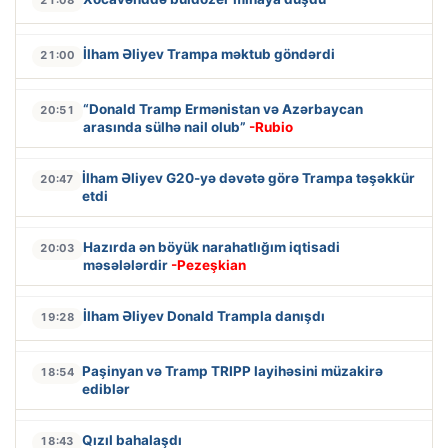
İlham Əliyev Trampa məktub göndərdi
21:00
“Donald Tramp Ermənistan və Azərbaycan
20:51
arasında sülhə nail olub”
-Rubio
İlham Əliyev G20-yə dəvətə görə Trampa təşəkkür
20:47
etdi
Hazırda ən böyük narahatlığım iqtisadi
20:03
məsələlərdir
-Pezeşkian
İlham Əliyev Donald Trampla danışdı
19:28
Paşinyan və Tramp TRIPP layihəsini müzakirə
18:54
ediblər
Qızıl bahalaşdı
18:43