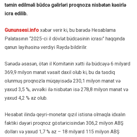
təmin edilməli büdcə gəlirləri proqnoza nisbətən kəsirlə
icra edilib.
Gununsesi.info
xəbər verir ki, bu barədə Hesablama
Palatasının “2025-ci il dövlət büdcəsinin icrası” haqqında
qanun layihəsinə verdiyi Rəydə bildirilir.
Sənədə əsasən, ötən il Komitənin xətti ilə büdcəyə 6 milyard
369,9 milyon manat vəsait daxil olub ki, bu da təsdiq
olunmuş proqnozla müqayisədə 230,1 milyon manat və
yaxud 3,5 %, əvvəlki ilə nisbətən isə 278,8 milyon manat və
yaxud 4,2 % az olub.
Hesabat ilində qeyri-monetar qızıl istisna olmaqla idxalın
faktiki dəyəri proqnoz göstəricisindən 306,2 milyon ABŞ
dolları və yaxud 1,7 % az – 18 milyard 115 milyon ABŞ