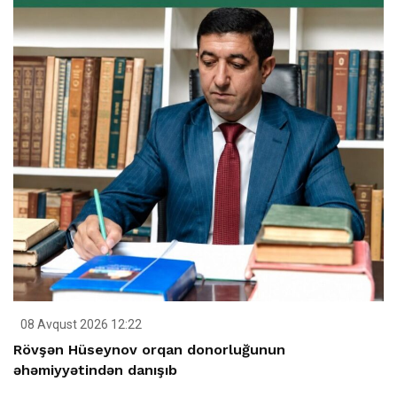
08 Avqust 2026 12:22
Rövşən Hüseynov orqan donorluğunun
əhəmiyyətindən danışıb