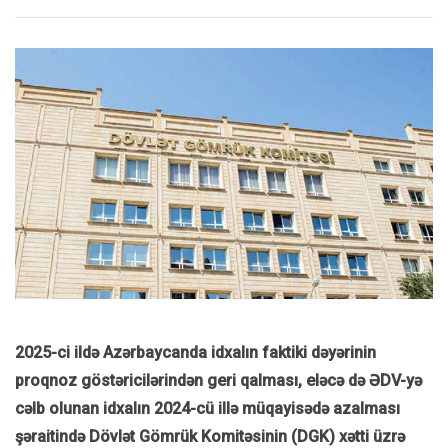
2025-ci ildə Azərbaycanda idxalın faktiki dəyərinin
proqnoz göstəricilərindən geri qalması, eləcə də ƏDV-yə
cəlb olunan idxalın 2024-cü illə müqayisədə azalması
şəraitində Dövlət Gömrük Komitəsinin (DGK) xətti üzrə