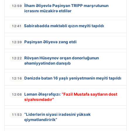
İlham Əliyevlə Paşinyan TRIPP marşrutunun
12:59
icrasını müzakirə etdilər
Sabirabadda məktəbli qızın meyiti tapıldı
12:41
Paşinyan Əliyevə zəng etdi
12:39
Rövşən Hüseynov orqan donorluğunun
12:22
əhəmiyyətindən danışıb
Dənizdə batan 16 yaşlı yeniyetmənin meyiti tapıldı
12:16
Ləman Ələşrəfqızı:
“Fazil Mustafa saytların dost
12:08
siyahısındadır”
“Liderlərin siyasi iradəsini yüksək
11:53
qiymətləndiririk”