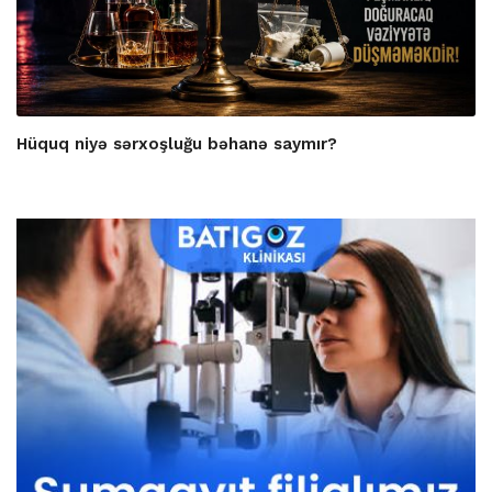
Hüquq niyə sərxoşluğu bəhanə saymır?