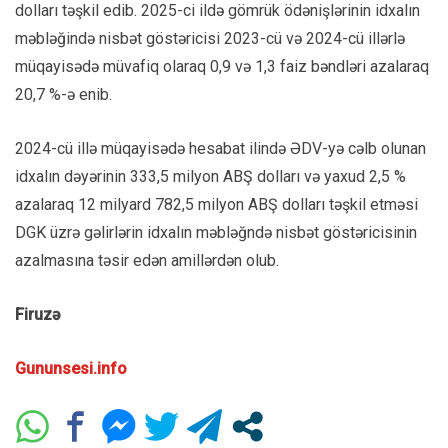
dolları təşkil edib. 2025-ci ildə gömrük ödənişlərinin idxalın
məbləğində nisbət göstəricisi 2023-cü və 2024-cü illərlə
müqayisədə müvafiq olaraq 0,9 və 1,3 faiz bəndləri azalaraq
20,7 %-ə enib.
2024-cü illə müqayisədə hesabat ilində ƏDV-yə cəlb olunan
idxalın dəyərinin 333,5 milyon ABŞ dolları və yaxud 2,5 %
azalaraq 12 milyard 782,5 milyon ABŞ dolları təşkil etməsi
DGK üzrə gəlirlərin idxalın məbləğndə nisbət göstəricisinin
azalmasına təsir edən amillərdən olub.
Firuzə
Gununsesi.info