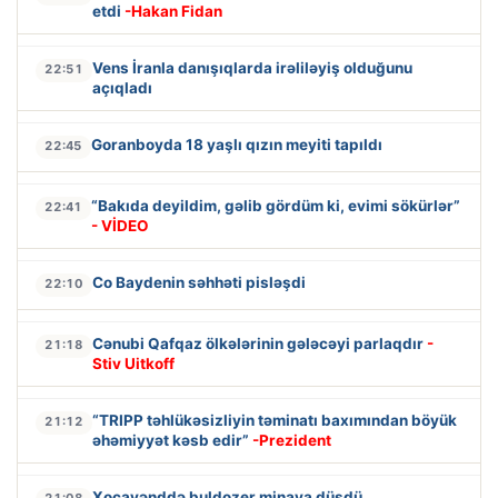
etdi
-Hakan Fidan
Vens İranla danışıqlarda irəliləyiş olduğunu
22:51
açıqladı
Goranboyda 18 yaşlı qızın meyiti tapıldı
22:45
“Bakıda deyildim, gəlib gördüm ki, evimi sökürlər”
22:41
- VİDEO
Co Baydenin səhhəti pisləşdi
22:10
Cənubi Qafqaz ölkələrinin gələcəyi parlaqdır
-
21:18
Stiv Uitkoff
“TRIPP təhlükəsizliyin təminatı baxımından böyük
21:12
əhəmiyyət kəsb edir”
-Prezident
Xocavənddə buldozer minaya düşdü
21:08