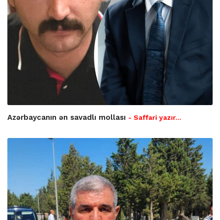
Azərbaycanın ən savadlı mollası
- Saffari yazır…