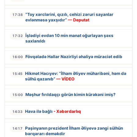
“Toy xərclərini, qızılı, cehizi zəruri sayanlar
17:38
evlənməsə yaxşıdır”
— Deputat
İşlədiyi evdən 10 min manat oğurlayan şəxs
17:32
saxlanıldı
Fövqəladə Hallar Nazirliyi əhaliyə müraciət edib
16:00
Hikmət Hacıyev: “İlham Əliyev müharibəni, həm də
15:45
sülhü qazanıb”
— VİDEO
Məşhur fırıldaqçı görün kimin kürəkəni imiş?
15:00
Hava ilə bağlı
- Xəbərdarlıq
14:33
Paşinyanın prezident İlham Əliyevə zəngi sülhün
14:17
bərqərarı deməkdir