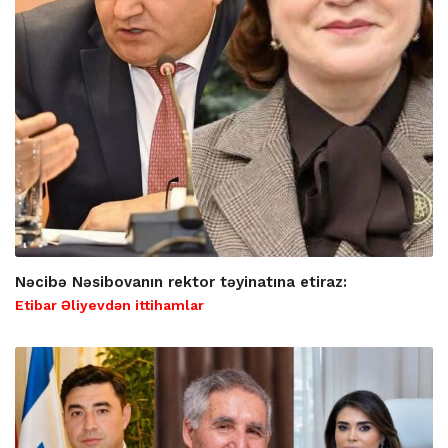
Nəcibə Nəsibovanın rektor təyinatına etiraz:
Etibar Əliyevdən ittihamlar