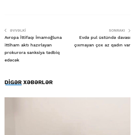
ƏVVƏLKI
SONRAKI
Avropa İttifaqı İmamoğluna
Evdə pul üstündə davası
ittiham aktı hazırlayan
çıxmayan çox az qadın var
prokurora sanksiya tədbiq
edəcək
DİGƏR XƏBƏRLƏR