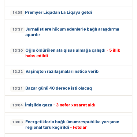
Premyer Liqadan La Liqaya getdi
14:05
Jurnalistlərə hücum edənlərlə bağlı araşdırma
13:37
aparılır
Oğlu öldürülən ata qisas almağa çalışdı
- 5 illik
13:30
həbs edildi
Vaşinqton razılaşmaları nəticə verib
13:22
Bazar günü 40 dərəcə isti olacaq
13:21
İmişlidə qəza
- 3 nəfər xəsarət aldı
13:04
Energetiklərlə bağlı ümumrespublika yarışının
13:03
regional turu keçirildi
- Fotolar