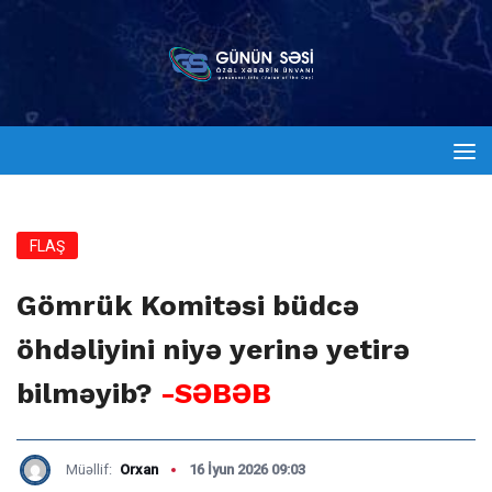
FLAŞ
Gömrük Komitəsi büdcə
öhdəliyini niyə yerinə yetirə
bilməyib?
-SƏBƏB
Müəllif:
Orxan
16 İyun 2026 09:03