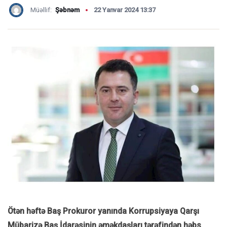
Müəllif:
Şəbnəm
22 Yanvar 2024 13:37
Ötən həftə Baş Prokuror yanında Korrupsiyaya Qarşı
Mübarizə Baş İdarəsinin əməkdaşları tərəfindən həbs