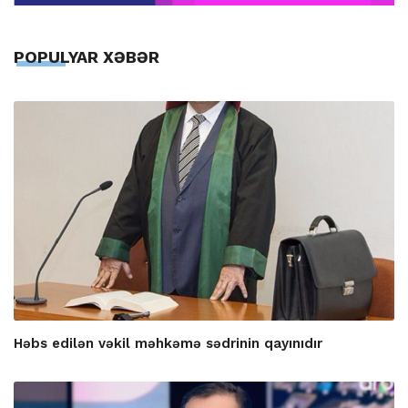
POPULYAR XƏBƏR
Həbs edilən vəkil məhkəmə sədrinin qayınıdır