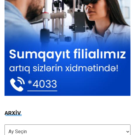
ARXİV
ARXİV