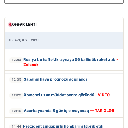
XƏBƏR LENTI
09 AVQUST 2026
Rusiya bu həftə Ukraynaya 56 ballistik raket atıb
-
12:40
Zelenski
Sabahın hava proqnozu açıqlandı
12:35
Xamenei uzun müddət sonra göründü
- VİDEO
12:23
Azərbaycanda 8 gün iş olmayacaq
— TARİXLƏR
12:15
Prezident sinqapurlu həmkarını təbrik etdi
11:44