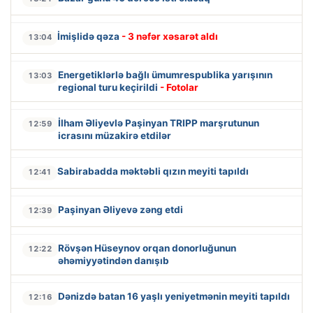
İmişlidə qəza
- 3 nəfər xəsarət aldı
13:04
Energetiklərlə bağlı ümumrespublika yarışının
13:03
regional turu keçirildi
- Fotolar
İlham Əliyevlə Paşinyan TRIPP marşrutunun
12:59
icrasını müzakirə etdilər
Sabirabadda məktəbli qızın meyiti tapıldı
12:41
Paşinyan Əliyevə zəng etdi
12:39
Rövşən Hüseynov orqan donorluğunun
12:22
əhəmiyyətindən danışıb
Dənizdə batan 16 yaşlı yeniyetmənin meyiti tapıldı
12:16