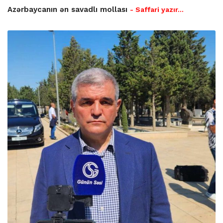
Azərbaycanın ən savadlı mollası
- Saffari yazır…