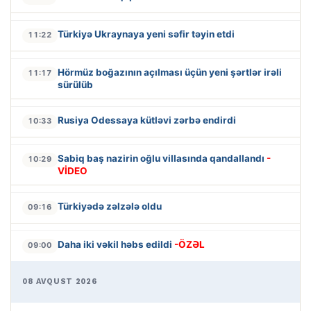
Türkiyə Ukraynaya yeni səfir təyin etdi
11:22
Hörmüz boğazının açılması üçün yeni şərtlər irəli
11:17
sürülüb
Rusiya Odessaya kütləvi zərbə endirdi
10:33
Sabiq baş nazirin oğlu villasında qandallandı
-
10:29
VİDEO
Türkiyədə zəlzələ oldu
09:16
Daha iki vəkil həbs edildi
-ÖZƏL
09:00
08 AVQUST 2026