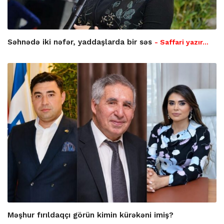
Səhnədə iki nəfər, yaddaşlarda bir səs
- Saffari yazır…
Məşhur fırıldaqçı görün kimin kürəkəni imiş?