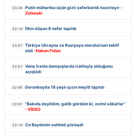
Putin müharibə üçün gizli səfərbərlik hazırlayır
-
23:28
Zelenski
İtkin düşən 8 nəfər tapıldı
23:18
Türkiyə Ukrayna və Rusiyaya moratorium təklif
23:07
etdi
-Hakan Fidan
Vens İranla danışıqlarda irəliləyiş olduğunu
22:51
açıqladı
Goranboyda 18 yaşlı qızın meyiti tapıldı
22:45
“Bakıda deyildim, gəlib gördüm ki, evimi sökürlər”
22:41
- VİDEO
Co Baydenin səhhəti pisləşdi
22:10