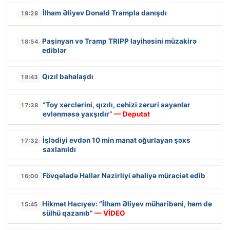
İlham Əliyev Donald Trampla danışdı
19:28
Paşinyan və Tramp TRIPP layihəsini müzakirə
18:54
ediblər
Qızıl bahalaşdı
18:43
“Toy xərclərini, qızılı, cehizi zəruri sayanlar
17:38
evlənməsə yaxşıdır”
— Deputat
İşlədiyi evdən 10 min manat oğurlayan şəxs
17:32
saxlanıldı
Fövqəladə Hallar Nazirliyi əhaliyə müraciət edib
16:00
Hikmət Hacıyev: “İlham Əliyev müharibəni, həm də
15:45
sülhü qazanıb”
— VİDEO