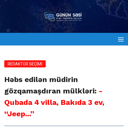
REDAKTOR SEÇİMİ
Həbs edilən müdirin
gözqamaşdıran mülkləri:
-
Qubada 4 villa, Bakıda 3 ev,
“Jeep...”