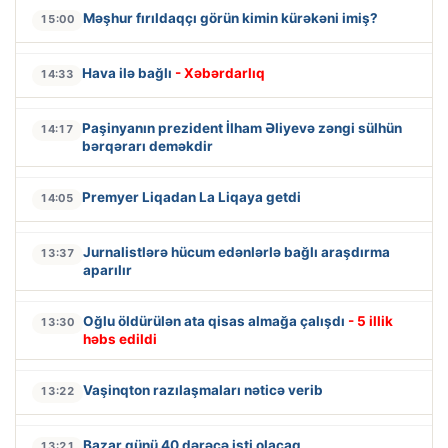
Məşhur fırıldaqçı görün kimin kürəkəni imiş?
15:00
Hava ilə bağlı
- Xəbərdarlıq
14:33
Paşinyanın prezident İlham Əliyevə zəngi sülhün
14:17
bərqərarı deməkdir
Premyer Liqadan La Liqaya getdi
14:05
Jurnalistlərə hücum edənlərlə bağlı araşdırma
13:37
aparılır
Oğlu öldürülən ata qisas almağa çalışdı
- 5 illik
13:30
həbs edildi
Vaşinqton razılaşmaları nəticə verib
13:22
Bazar günü 40 dərəcə isti olacaq
13:21