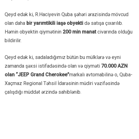
Qeyd edək ki, R.Haciyevin Quba şəhəri ərazisində mövcud
olan daha
bir yarımtikili iaşə obyekti
də satışa çıxarılıb.
Həmin obyektin qiymətinin
200 min manat
civarında olduğu
bildirilir.
Qeyd edək ki, sadaladığımız bütün bu mülklərə və eyni
zamanda şəxsi istifadəsində olan və qiyməti
70.000 AZN
olan “JEEP Grand Cherokee”
markalı avtomabilinə o, Quba-
Xaçmaz Regional Təhsil İdarəsinin müdiri vəzifəsində
çalışdığı müddət ərzində sahiblənib.