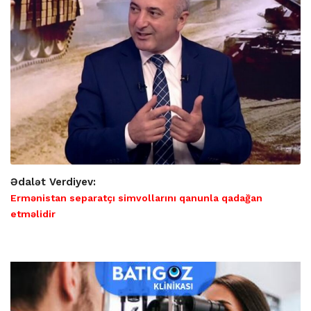
Ədalət Verdiyev:
Ermənistan separatçı simvollarını qanunla qadağan
etməlidir