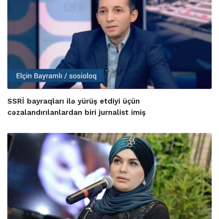
SSRİ bayraqları ilə yürüş etdiyi üçün
cəzalandırılanlardan biri jurnalist imiş