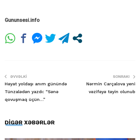
Gununsesi.info
ƏVVƏLKI
SONRAKI
Həyat yoldaşı anım günündə
Nərmin Carçalova yeni
Tünzalədən yazdı: “Sənə
vəzifəyə təyin olunub
qovuşmaq üçün…”
DİGƏR XƏBƏRLƏR