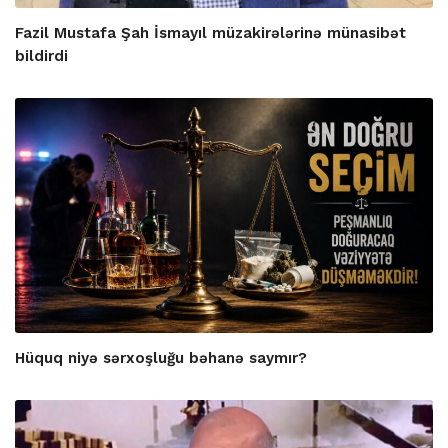
Fazil Mustafa Şah İsmayıl müzakirələrinə münasibət
bildirdi
Hüquq niyə sərxoşluğu bəhanə saymır?