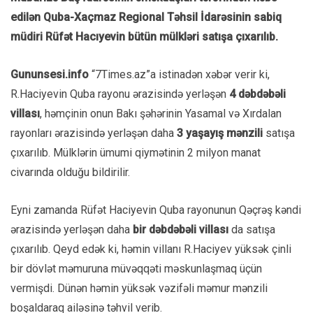
edilən Quba-Xaçmaz Regional Təhsil İdarəsinin sabiq
müdiri Rüfət Hacıyevin bütün mülkləri satışa çıxarılıb.
Gununsesi.info
“7Times.az”a istinadən xəbər verir ki,
R.Haciyevin Quba rayonu ərazisində yerləşən
4 dəbdəbəli
villası
, həmçinin onun Bakı şəhərinin Yasamal və Xırdalan
rayonları ərazisində yerləşən daha
3 yaşayış mənzili
satışa
çıxarılıb. Mülklərin ümumi qiymətinin 2 milyon manat
civarında olduğu bildirilir.
Eyni zamanda Rüfət Haciyevin Quba rayonunun Qəçrəş kəndi
ərazisində yerləşən daha
bir dəbdəbəli villası
da satışa
çıxarılıb. Qeyd edək ki, həmin villanı R.Haciyev yüksək çinli
bir dövlət məmuruna müvəqqəti məskunlaşmaq üçün
vermişdi. Dünən həmin yüksək vəzifəli məmur mənzili
boşaldaraq ailəsinə təhvil verib.