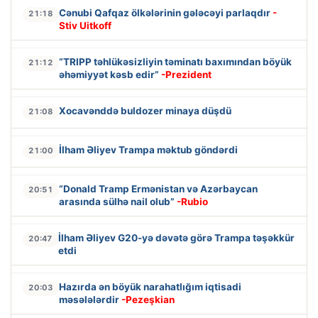
Cənubi Qafqaz ölkələrinin gələcəyi parlaqdır
-
21:18
Stiv Uitkoff
“TRIPP təhlükəsizliyin təminatı baxımından böyük
21:12
əhəmiyyət kəsb edir”
-Prezident
Xocavənddə buldozer minaya düşdü
21:08
İlham Əliyev Trampa məktub göndərdi
21:00
“Donald Tramp Ermənistan və Azərbaycan
20:51
arasında sülhə nail olub”
-Rubio
İlham Əliyev G20-yə dəvətə görə Trampa təşəkkür
20:47
etdi
Hazırda ən böyük narahatlığım iqtisadi
20:03
məsələlərdir
-Pezeşkian