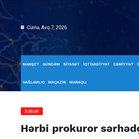
Cümə, Avq 7, 2026
MANŞET
GÜNDƏM
SİYASƏT
İQTİSADİYYAT
CƏMİYYƏT
SAĞLAMLIQ
MAQAZİN
MARAQLI
XƏBƏR
Hərbi prokuror sərhədç