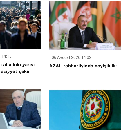
 14:15
06 Avqust 2026 14:02
əhalinin yarısı
AZAL rəhbərliyində dəyişiklik:
 əziyyət çəkir