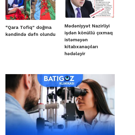
Mədəniyyət Nazirliyi
“Qara Tofiq” doğma
işdən könüllü çıxmaq
kəndində dəfn olundu
istəməyən
kitabxanaçıları
hədələyir