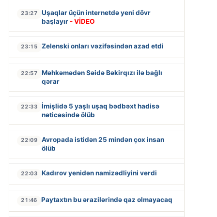
Uşaqlar üçün internetdə yeni dövr
23:27
başlayır
- VİDEO
Zelenski onları vəzifəsindən azad etdi
23:15
Məhkəmədən Səidə Bəkirqızı ilə bağlı
22:57
qərar
İmişlidə 5 yaşlı uşaq bədbəxt hadisə
22:33
nəticəsində ölüb
Avropada istidən 25 mindən çox insan
22:09
ölüb
Kadırov yenidən namizədliyini verdi
22:03
Paytaxtın bu ərazilərində qaz olmayacaq
21:46