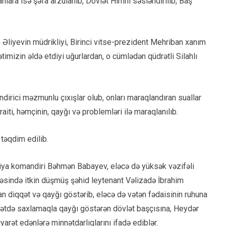
anlara isə şəfa arzulanıb, Dövlət Himni səsləndirilib, Baş
Əliyevin müdrikliyi, Birinci vitse-prezident Mehriban xanım
imizin əldə etdiyi uğurlardan, o cümlədən qüdrətli Silahlı
dirici məzmunlu çıxışlar olub, onları maraqlandıran suallar
aiti, həmçinin, qayğı və problemləri ilə maraqlanılıb.
təqdim edilib.
iya komandiri Bəhmən Babayev, eləcə də yüksək vəzifəli
ibəsində itkin düşmüş şəhid leytenant Vəlizadə İbrahim
n diqqət və qayğı göstərib, eləcə də vətən fədaisinin ruhuna
qqətdə saxlamaqla qayğı göstərən dövlət başçısına, Heydər
yarət edənlərə minnətdarlıqlarını ifadə ediblər.