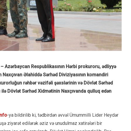
– Azərbaycan Respublikasının Hərbi prokuroru, ədliyyə
 Naxçıvan Əlahiddə Sərhəd Diviziyasının komandiri
rorluğun rəhbər vəzifəli şəxslərinin və Dövlət Sərhəd
kı ilə Dövlət Sərhəd Xidmətinin Naxçıvanda qulluq edən
nfo
-ya bildirilib ki, tədbirdən əvvəl Ümummilli Lider Heydər
uşə ziyarət edilərək əziz və unudulmaz xatirələri bir