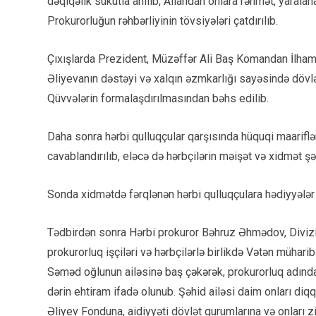
dəqiqəlik sükutla anılıb, Allahdan onlara rəhmət, yaralan
Prokurorluğun rəhbərliyinin tövsiyələri çatdırılıb.
Çıxışlarda Prezident, Müzəffər Ali Baş Komandan İlham 
Əliyevanın dəstəyi və xalqın əzmkarlığı sayəsində dövlət
Qüvvələrin formalaşdırılmasından bəhs edilib.
Daha sonra hərbi qulluqçular qarşısında hüquqi maariflən
cavablandırılıb, eləcə də hərbçilərin məişət və xidmət şər
Sonda xidmətdə fərqlənən hərbi qulluqçulara hədiyyələr 
Tədbirdən sonra Hərbi prokuror Bəhruz Əhmədov, Diviz
prokurorluq işçiləri və hərbçilərlə birlikdə Vətən mühar
Səməd oğlunun ailəsinə baş çəkərək, prokurorluq adında
dərin ehtiram ifadə olunub. Şəhid ailəsi daim onları di
Əliyev Fonduna, aidiyyəti dövlət qurumlarına və onları zi