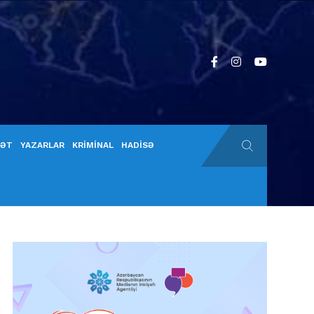
YƏT
YAZARLAR
KRİMİNAL
HADİSƏ