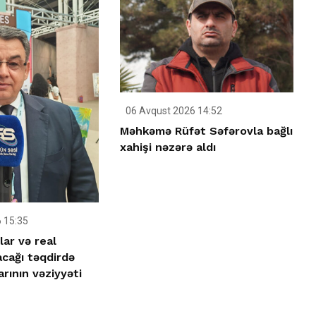
06 Avqust 2026 14:52
Məhkəmə Rüfət Səfərovla bağlı
xahişi nəzərə aldı
 15:35
lar və real
acağı təqdirdə
rının vəziyyəti