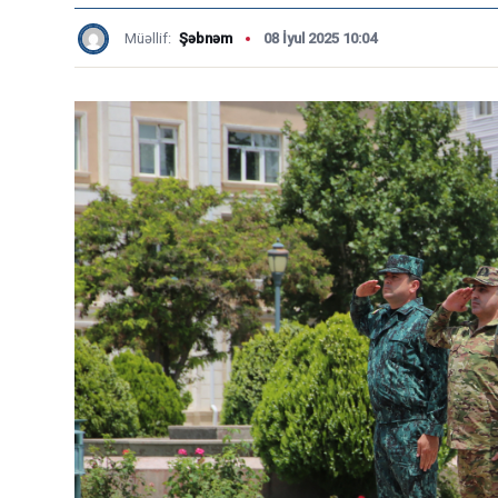
Müəllif:
Şəbnəm
08 İyul 2025 10:04