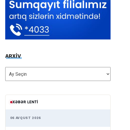
ARXİV
ARXİV
XƏBƏR LENTI
06 AVQUST 2026