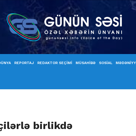
DÜNYA
REPORTAJ
REDAKTOR SEÇİMİ
MÜSAHİBƏ
SOSİAL
MƏDƏNİY
ilərlə birlikdə