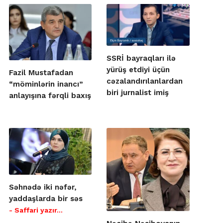
SSRİ bayraqları ilə
yürüş etdiyi üçün
Fazil Mustafadan
cəzalandırılanlardan
“möminlərin inancı”
biri jurnalist imiş
anlayışına fərqli baxış
Səhnədə iki nəfər,
yaddaşlarda bir səs
- Saffari yazır…