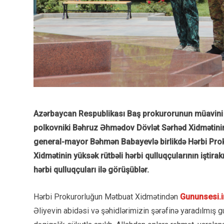
Azərbaycan Respublikası Baş prokurorunun müavini 
polkovniki Bəhruz Əhmədov Dövlət Sərhəd Xidmətinin
general-mayor Bəhmən Babayevlə birlikdə Hərbi Proku
Xidmətinin yüksək rütbəli hərbi qulluqçularının iştira
hərbi qulluqçuları ilə görüşüblər.
Hərbi Prokurorluğun Mətbuat Xidmətindən
Gununsesi.i
Əliyevin abidəsi və şəhidlərimizin şərəfinə yaradılmış g