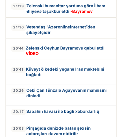
Zelenski humanitar yardıma görə İlham
21:19
Əliyevə təşəkkür etdi
-Bayramov
Vətəndaş “Azəronlineinternet”dən
21:10
şikayətçidir
Zelenski Ceyhun Bayramovu qəbul etdi
-
20:44
VİDEO
Küveyt ölkədəki yeganə İran məktəbini
20:41
bağladı
Ceki Çan Tünzalə Ağayevanın mahnısını
20:26
dinlədi
Sabahın havası ilə bağlı xəbərdarlıq
20:17
Pirşağıda dənizdə batan şəxsin
20:08
axtarışları davam etdirilir