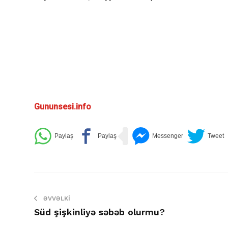
Gununsesi.info
ƏVVƏLKI
Süd şişkinliyə səbəb olurmu?