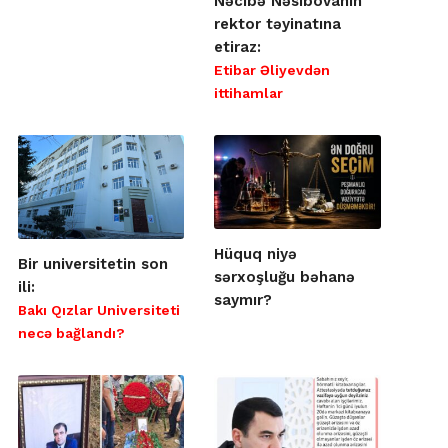
Nəcibə Nəsibovanın
rektor təyinatına
etiraz:
Etibar Əliyevdən
ittihamlar
Hüquq niyə
Bir universitetin son
sərxoşluğu bəhanə
ili:
saymır?
Bakı Qızlar Universiteti
necə bağlandı?