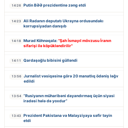
Putin BƏƏ prezidentinə zəng etdi
14:26
Ali Radanın deputatı Ukrayna ordusundakı
14:23
korrupsiyadan danışıb
Murad Köhnəqala:
"Şah İsmayıl mövzusu İranın
14:18
sifarişi ilə köpükləndirilir"
Qardaşoğlu bibisini gülləndi
14:11
Jurnalist vəsiqəsinə görə 20 manatlıq ödəniş ləğv
13:56
edildi
“Rusiyanın müharibəni dayandırmaq üçün siyasi
13:54
iradəsi hələ də yoxdur”
Prezident Pakistana və Malayziyaya səfir təyin
13:43
etdi