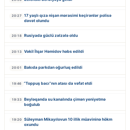
17 yaşlı qıza nişan mərasimi keçirənlər polisə
20:27
dəvət olundu
Rusiyada güclü zəlzələ oldu
20:18
Vəkil İlqar Həmidov həbs edildi
20:13
Bakıda parkdan oğurluq edildi
20:01
“Toppuş bacı”nın atası da vəfat etdi
19:46
Beyləqanda su kanalında çimən yeniyetmə
19:33
boğulub
Süleyman Mikayılovun 10 illik müavininə hökm
19:20
oxundu