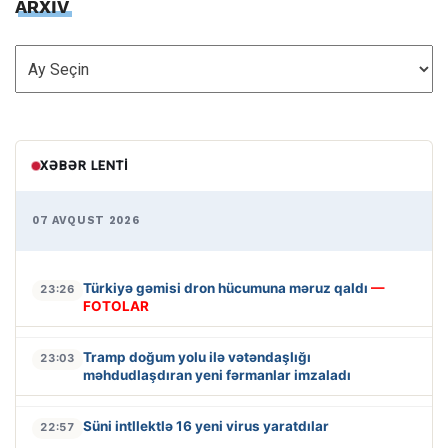
ARXİV
ARXİV
XƏBƏR LENTI
07 AVQUST 2026
Türkiyə gəmisi dron hücumuna məruz qaldı
—
23:26
FOTOLAR
Tramp doğum yolu ilə vətəndaşlığı
23:03
məhdudlaşdıran yeni fərmanlar imzaladı
Süni intllektlə 16 yeni virus yaratdılar
22:57