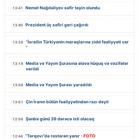
Nemət Nağdəliyev səfir təyin olundu
13:41
Prezident üç səfiri geri çağırdı
13:40
“İsrailin Türkiyənin maraqlarına zidd fəaliyyəti var
13:28
“
Media və Yayım Şurasına əlavə hüquq və vəzifələr
13:19
verildi
Media və Yayım Şurası yaradıldı
13:08
Çin İranın bütün fəaliyyətindən razı deyil
13:01
Şənbə günü 39 dərəcə isti olacaq
12:56
“Torqovı”da restoran yanır
- FOTO
12:44