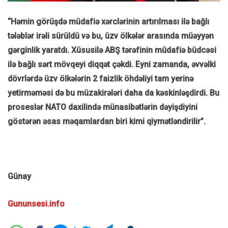
“Həmin görüşdə müdafiə xərclərinin artırılması ilə bağlı
tələblər irəli sürüldü və bu, üzv ölkələr arasında müəyyən
gərginlik yaratdı. Xüsusilə ABŞ tərəfinin müdafiə büdcəsi
ilə bağlı sərt mövqeyi diqqət çəkdi. Eyni zamanda, əvvəlki
dövrlərdə üzv ölkələrin 2 faizlik öhdəliyi tam yerinə
yetirməməsi də bu müzakirələri daha da kəskinləşdirdi. Bu
proseslər NATO daxilində münasibətlərin dəyişdiyini
göstərən əsas məqamlardan biri kimi qiymətləndirilir”.
Günay
Gununsesi.info