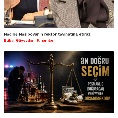
Nəcibə Nəsibovanın rektor təyinatına etiraz:
Etibar Əliyevdən ittihamlar