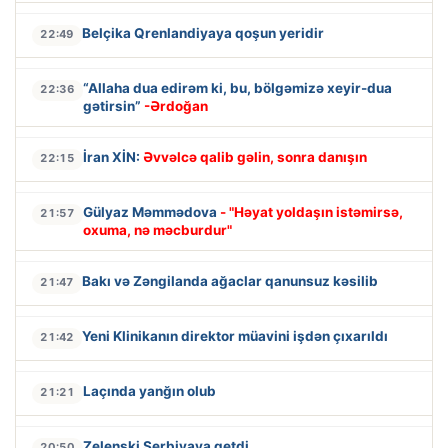
Belçika Qrenlandiyaya qoşun yeridir
22:49
“Allaha dua edirəm ki, bu, bölgəmizə xeyir-dua
22:36
gətirsin”
-Ərdoğan
İran XİN:
Əvvəlcə qalib gəlin, sonra danışın
22:15
Gülyaz Məmmədova
- "Həyat yoldaşın istəmirsə,
21:57
oxuma, nə məcburdur"
Bakı və Zəngilanda ağaclar qanunsuz kəsilib
21:47
Yeni Klinikanın direktor müavini işdən çıxarıldı
21:42
Laçında yanğın olub
21:21
Zelenski Serbiyaya getdi
20:50