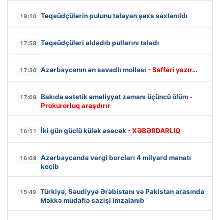
Təqaüdçülərin pulunu talayan şəxs saxlanıldı
19:10
Təqaüdçüləri aldadıb pullarını taladı
17:58
Azərbaycanın ən savadlı mollası
- Saffari yazır…
17:30
Bakıda estetik əməliyyat zamanı üçüncü ölüm
-
17:09
Prokurorluq araşdırır
İki gün güclü külək əsəcək
- XƏBƏRDARLIQ
16:11
Azərbaycanda vergi borcları 4 milyard manatı
16:09
keçib
Türkiyə, Səudiyyə Ərəbistanı və Pakistan arasında
15:49
Məkkə müdafiə sazişi imzalanıb