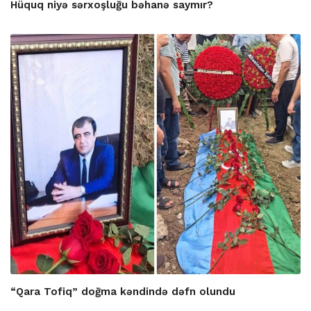
Hüquq niyə sərxoşluğu bəhanə saymır?
“Qara Tofiq” doğma kəndində dəfn olundu