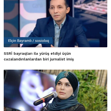
SSRİ bayraqları ilə yürüş etdiyi üçün
cəzalandırılanlardan biri jurnalist imiş