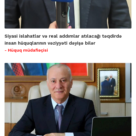
Siyasi islahatlar və real addımlar atılacağı təqdirdə
insan hüquqlarının vəziyyəti dəyişə bilər
- Hüquq müdafiəçisi