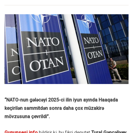
“NATO-nun gələcəyi 2025-ci ilin iyun ayında Haaqada
keçirilən sammitdən sonra daha çox müzakirə
mövzusuna çevrildi”.
Gununsesi.info
bildirir ki, bu fikri deputat
Tural Gəncəliyev