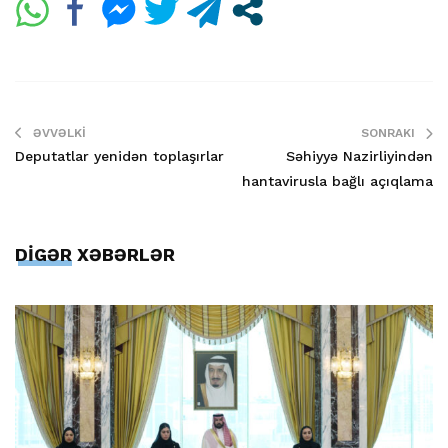
ƏVVƏLKI
SONRAKI
Deputatlar yenidən toplaşırlar
Səhiyyə Nazirliyindən
hantavirusla bağlı açıqlama
DİGƏR XƏBƏRLƏR