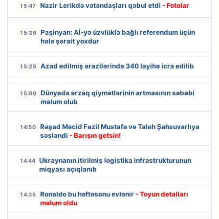
Nazir Lerikdə vətəndaşları qəbul etdi
- Fotolar
15:47
Paşinyan: Aİ-yə üzvlüklə bağlı referendum üçün
15:36
hələ şərait yoxdur
Azad edilmiş ərazilərində 340 layihə icra edilib
15:25
Dünyada ərzaq qiymətlərinin artmasının səbəbi
15:00
məlum olub
Rəşad Məcid Fazil Mustafa və Taleh Şahsuvarlıya
14:50
səsləndi
- Barışın getsin!
Ukraynanın itirilmiş logistika infrastrukturunun
14:44
miqyası açıqlanıb
Ronaldo bu həftəsonu evlənir
- Toyun detalları
14:35
məlum oldu