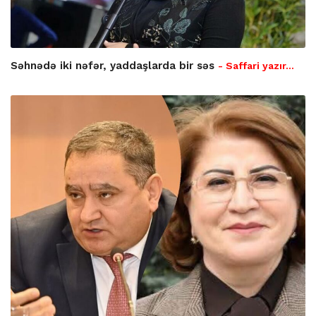
Səhnədə iki nəfər, yaddaşlarda bir səs
- Saffari yazır…