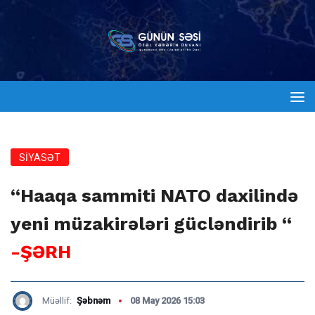
SİYASƏT
“Haaqa sammiti NATO daxilində
yeni müzakirələri gücləndirib “
-ŞƏRH
Müəllif:
Şəbnəm
08 May 2026 15:03