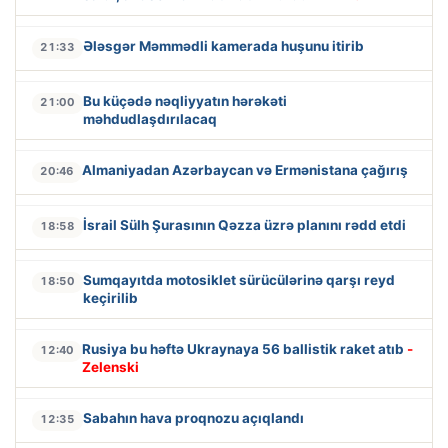
Ələsgər Məmmədli kamerada huşunu itirib
21:33
Bu küçədə nəqliyyatın hərəkəti
21:00
məhdudlaşdırılacaq
Almaniyadan Azərbaycan və Ermənistana çağırış
20:46
İsrail Sülh Şurasının Qəzza üzrə planını rədd etdi
18:58
Sumqayıtda motosiklet sürücülərinə qarşı reyd
18:50
keçirilib
Rusiya bu həftə Ukraynaya 56 ballistik raket atıb
-
12:40
Zelenski
Sabahın hava proqnozu açıqlandı
12:35