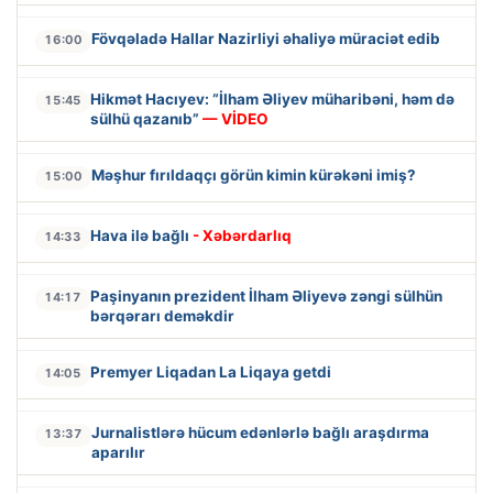
Fövqəladə Hallar Nazirliyi əhaliyə müraciət edib
16:00
Hikmət Hacıyev: “İlham Əliyev müharibəni, həm də
15:45
sülhü qazanıb”
— VİDEO
Məşhur fırıldaqçı görün kimin kürəkəni imiş?
15:00
Hava ilə bağlı
- Xəbərdarlıq
14:33
Paşinyanın prezident İlham Əliyevə zəngi sülhün
14:17
bərqərarı deməkdir
Premyer Liqadan La Liqaya getdi
14:05
Jurnalistlərə hücum edənlərlə bağlı araşdırma
13:37
aparılır