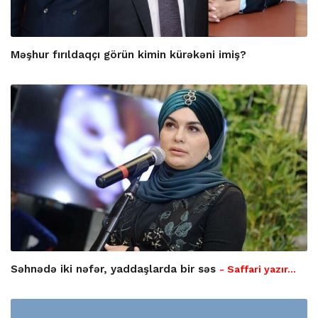
Məşhur fırıldaqçı görün kimin kürəkəni imiş?
Səhnədə iki nəfər, yaddaşlarda bir səs
- Saffari yazır…