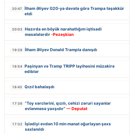
İlham Əliyev G20-yə dəvətə görə Trampa təşəkkür
20:47
etdi
Hazırda ən böyük narahatlığım iqtisadi
20:03
məsələlərdir
-Pezeşkian
İlham Əliyev Donald Trampla danışdı
19:28
Paşinyan və Tramp TRIPP layihəsini müzakirə
18:54
ediblər
Qızıl bahalaşdı
18:43
“Toy xərclərini, qızılı, cehizi zəruri sayanlar
17:38
evlənməsə yaxşıdır”
— Deputat
İşlədiyi evdən 10 min manat oğurlayan şəxs
17:32
saxlanıldı