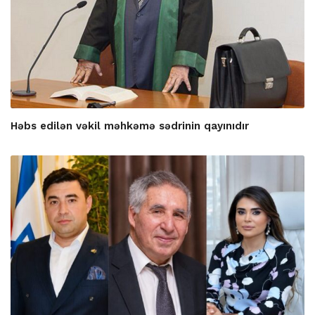
Həbs edilən vəkil məhkəmə sədrinin qayınıdır