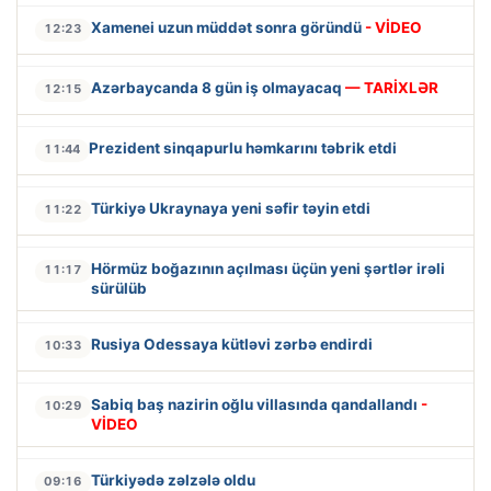
Xamenei uzun müddət sonra göründü
- VİDEO
12:23
Azərbaycanda 8 gün iş olmayacaq
— TARİXLƏR
12:15
Prezident sinqapurlu həmkarını təbrik etdi
11:44
Türkiyə Ukraynaya yeni səfir təyin etdi
11:22
Hörmüz boğazının açılması üçün yeni şərtlər irəli
11:17
sürülüb
Rusiya Odessaya kütləvi zərbə endirdi
10:33
Sabiq baş nazirin oğlu villasında qandallandı
-
10:29
VİDEO
Türkiyədə zəlzələ oldu
09:16