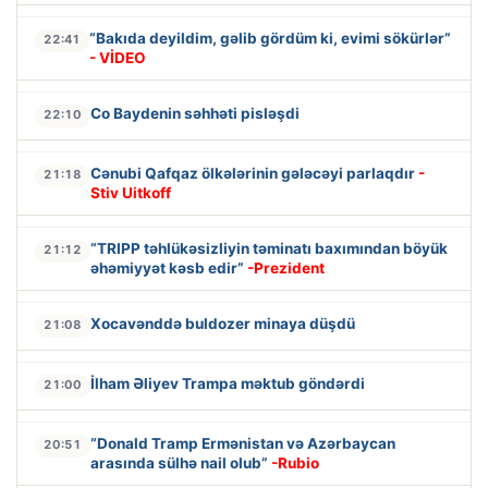
“Bakıda deyildim, gəlib gördüm ki, evimi sökürlər”
22:41
- VİDEO
Co Baydenin səhhəti pisləşdi
22:10
Cənubi Qafqaz ölkələrinin gələcəyi parlaqdır
-
21:18
Stiv Uitkoff
“TRIPP təhlükəsizliyin təminatı baxımından böyük
21:12
əhəmiyyət kəsb edir”
-Prezident
Xocavənddə buldozer minaya düşdü
21:08
İlham Əliyev Trampa məktub göndərdi
21:00
“Donald Tramp Ermənistan və Azərbaycan
20:51
arasında sülhə nail olub”
-Rubio