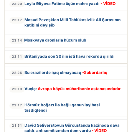
Leyla Əliyeva Fatimə üçün mahnı yazdı
- VİDEO
23:20
Məsud Pezeşkian Milli Təhlükəsizlik Ali Şurasının
23:17
katibini dəyişib
Moskvaya dronlarla hücum olub
23:14
Britaniyada son 30 ilin isti hava rekordu qırıldı
23:11
Bu ərazilərdə işıq olmayacaq
-Xəbərdarlıq
22:25
Vuçiç:
Avropa böyük müharibənin astanasındadır
22:19
Hörmüz boğazı ilə bağlı qanun layihəsi
22:17
təsdiqləndi
David Seliverstovun Gürcüstanda kazinoda dava
21:51
saldı, antisemitizmdən dəm vurdu
- VİDEO