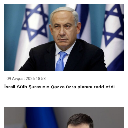
09 Avqust 2026 18:58
İsrail Sülh Şurasının Qəzza üzrə planını rədd etdi