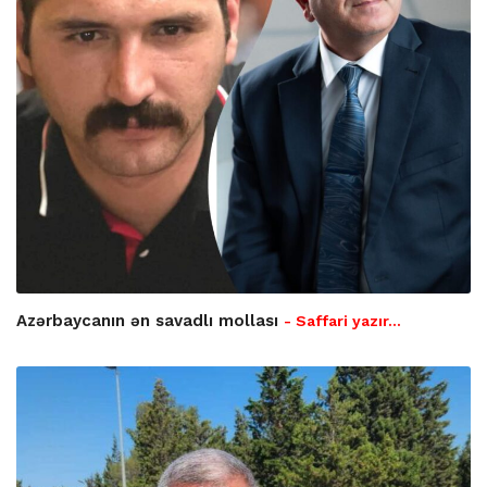
Azərbaycanın ən savadlı mollası
- Saffari yazır…