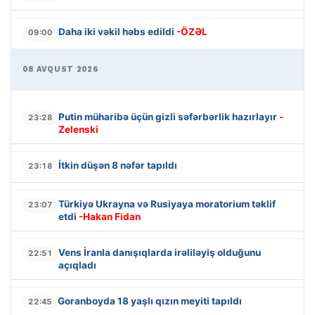
Daha iki vəkil həbs edildi
-ÖZƏL
09:00
08 AVQUST 2026
Putin müharibə üçün gizli səfərbərlik hazırlayır
-
23:28
Zelenski
İtkin düşən 8 nəfər tapıldı
23:18
Türkiyə Ukrayna və Rusiyaya moratorium təklif
23:07
etdi
-Hakan Fidan
Vens İranla danışıqlarda irəliləyiş olduğunu
22:51
açıqladı
Goranboyda 18 yaşlı qızın meyiti tapıldı
22:45