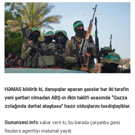
HƏMAS bildirib ki, danışıqlar aparan şəxslər hər iki tərəfin
yeni şərtləri olmadan ABŞ-ın ilkin təklifi əsasında “Qəzza
zolağında dərhal atəşkəsə” hazır olduqlarını təsdiqləyiblər.
Gununsesi.info
xəbər verir ki, bu barədə çərşənbə günü
Reuters agentliyi məlumat yayıb.