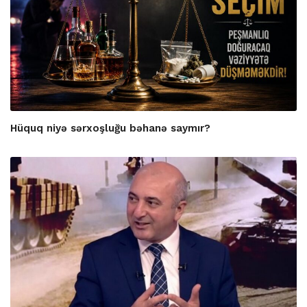
Hüquq niyə sərxoşluğu bəhanə saymır?