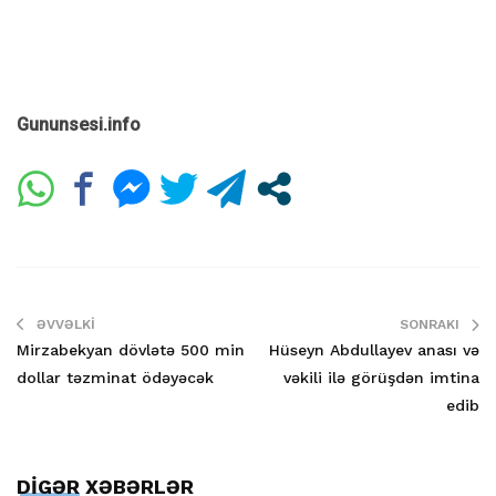
Gununsesi.info
ƏVVƏLKI
SONRAKI
Mirzabekyan dövlətə 500 min
Hüseyn Abdullayev anası və
dollar təzminat ödəyəcək
vəkili ilə görüşdən imtina
edib
DİGƏR XƏBƏRLƏR