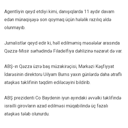
Agentliyin qeyd etdiyi kimi, danışıqlarda 11 aydır davam
edən münaqişəyə son qoymaq üçün hələlik razılıq əldə
olunmayıb.
Jurnalistlər qeyd edir ki, həll edilməmiş məsələlər arasında
Qəzza-Misir sərhədində Filadelfiya dəhlizinə nəzarət də var.
ABŞ-ın Qəzza üzrə baş müzakirəçisi, Mərkəzi Kəşfiyyat
İdarəsinin direktoru Uilyam Burns yaxın günlərdə daha ətraflı
atəşkəs təklifinin təqdim ediləcəyini bildirib.
ABŞ prezidenti Co Baydenin iyun ayındaki əvvəlki təklifində
israilli girovların azad edilməsi müqabilində üç fazalı
atəşkəs tələb olunurdu.