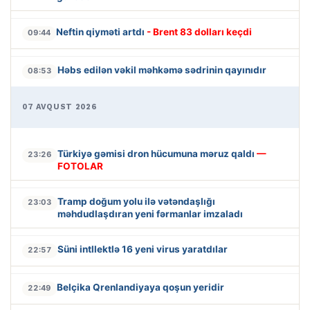
Neftin qiyməti artdı
- Brent 83 dolları keçdi
09:44
Həbs edilən vəkil məhkəmə sədrinin qayınıdır
08:53
07 AVQUST 2026
Türkiyə gəmisi dron hücumuna məruz qaldı
—
23:26
FOTOLAR
Tramp doğum yolu ilə vətəndaşlığı
23:03
məhdudlaşdıran yeni fərmanlar imzaladı
Süni intllektlə 16 yeni virus yaratdılar
22:57
Belçika Qrenlandiyaya qoşun yeridir
22:49