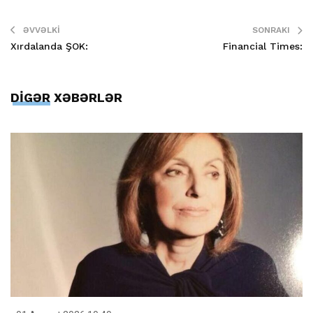
ƏVVƏLKI
SONRAKI
Xırdalanda ŞOK:
Financial Times:
DİGƏR XƏBƏRLƏR