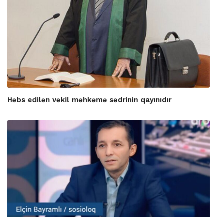
Həbs edilən vəkil məhkəmə sədrinin qayınıdır