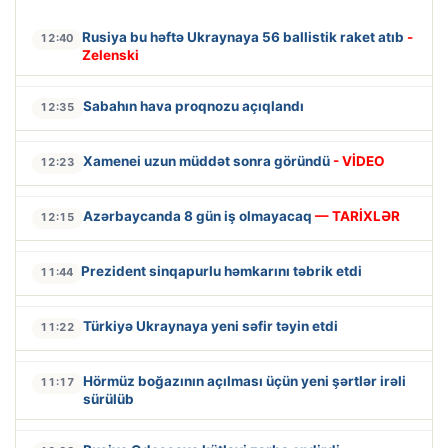
Rusiya bu həftə Ukraynaya 56 ballistik raket atıb
-
12:40
Zelenski
Sabahın hava proqnozu açıqlandı
12:35
Xamenei uzun müddət sonra göründü
- VİDEO
12:23
Azərbaycanda 8 gün iş olmayacaq
— TARİXLƏR
12:15
Prezident sinqapurlu həmkarını təbrik etdi
11:44
Türkiyə Ukraynaya yeni səfir təyin etdi
11:22
Hörmüz boğazının açılması üçün yeni şərtlər irəli
11:17
sürülüb