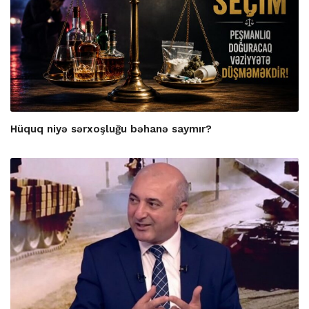
Hüquq niyə sərxoşluğu bəhanə saymır?