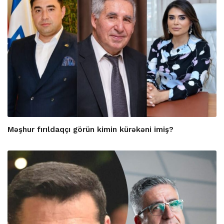
Məşhur fırıldaqçı görün kimin kürəkəni imiş?