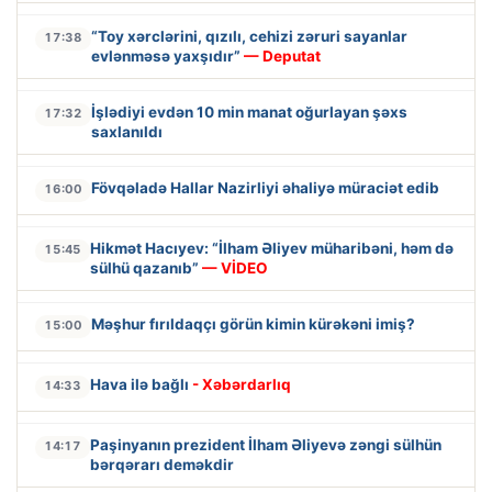
“Toy xərclərini, qızılı, cehizi zəruri sayanlar
17:38
evlənməsə yaxşıdır”
— Deputat
İşlədiyi evdən 10 min manat oğurlayan şəxs
17:32
saxlanıldı
Fövqəladə Hallar Nazirliyi əhaliyə müraciət edib
16:00
Hikmət Hacıyev: “İlham Əliyev müharibəni, həm də
15:45
sülhü qazanıb”
— VİDEO
Məşhur fırıldaqçı görün kimin kürəkəni imiş?
15:00
Hava ilə bağlı
- Xəbərdarlıq
14:33
Paşinyanın prezident İlham Əliyevə zəngi sülhün
14:17
bərqərarı deməkdir