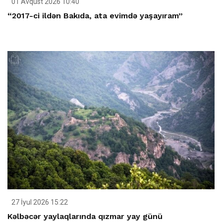
01 Avqust 2026 10:40
“2017-ci ildən Bakıda, ata evimdə yaşayıram”
27 İyul 2026 15:22
Kəlbəcər yaylaqlarında qızmar yay günü