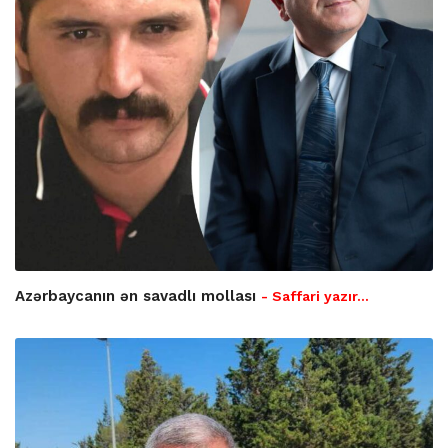
Azərbaycanın ən savadlı mollası
- Saffari yazır…