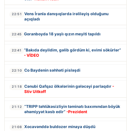
Vens İranla danışıqlarda irəliləyiş olduğunu
22:51
açıqladı
Goranboyda 18 yaşlı qızın meyiti tapıldı
22:45
“Bakıda deyildim, gəlib gördüm ki, evimi sökürlər”
22:41
- VİDEO
Co Baydenin səhhəti pisləşdi
22:10
Cənubi Qafqaz ölkələrinin gələcəyi parlaqdır
-
21:18
Stiv Uitkoff
“TRIPP təhlükəsizliyin təminatı baxımından böyük
21:12
əhəmiyyət kəsb edir”
-Prezident
Xocavənddə buldozer minaya düşdü
21:08