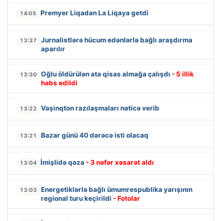
Premyer Liqadan La Liqaya getdi
14:05
Jurnalistlərə hücum edənlərlə bağlı araşdırma
13:37
aparılır
Oğlu öldürülən ata qisas almağa çalışdı
- 5 illik
13:30
həbs edildi
Vaşinqton razılaşmaları nəticə verib
13:22
Bazar günü 40 dərəcə isti olacaq
13:21
İmişlidə qəza
- 3 nəfər xəsarət aldı
13:04
Energetiklərlə bağlı ümumrespublika yarışının
13:03
regional turu keçirildi
- Fotolar