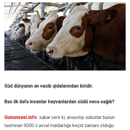
Süd dünyanın ən vacib qidalarından biridir.
Bəs ilk dəfə insanlar heyvanlardan südü necə sağıb?
Gununsesi.info
xəbər verir ki, arxeoloji sübutlar bunun
təxminən 9000 il əvvəl maldarlığa keçid zamanı olduğu