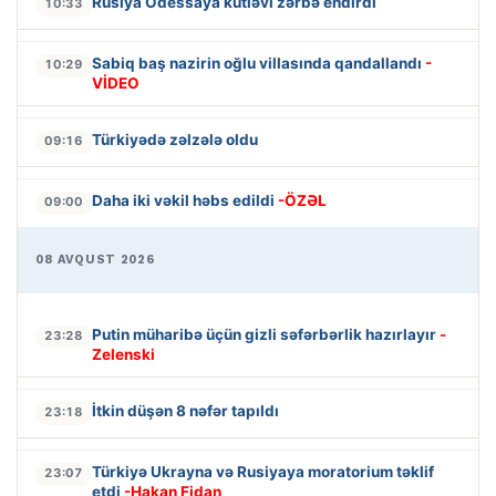
Rusiya Odessaya kütləvi zərbə endirdi
10:33
Sabiq baş nazirin oğlu villasında qandallandı
-
10:29
VİDEO
Türkiyədə zəlzələ oldu
09:16
Daha iki vəkil həbs edildi
-ÖZƏL
09:00
08 AVQUST 2026
Putin müharibə üçün gizli səfərbərlik hazırlayır
-
23:28
Zelenski
İtkin düşən 8 nəfər tapıldı
23:18
Türkiyə Ukrayna və Rusiyaya moratorium təklif
23:07
etdi
-Hakan Fidan