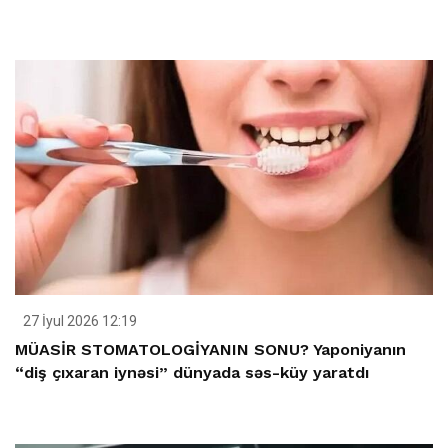
27 İyul 2026 12:19
MÜASİR STOMATOLOGİYANIN SONU? Yaponiyanın
“diş çıxaran iynəsi” dünyada səs-küy yaratdı