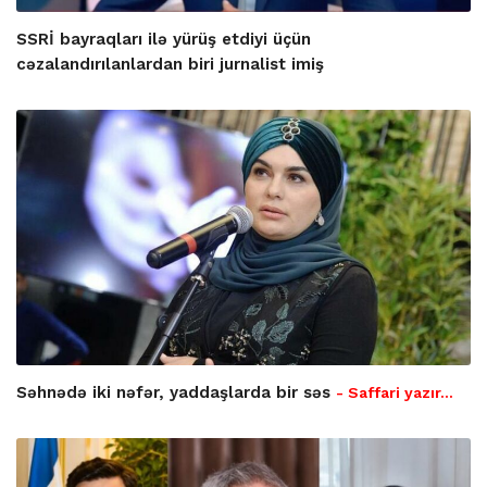
SSRİ bayraqları ilə yürüş etdiyi üçün
cəzalandırılanlardan biri jurnalist imiş
Səhnədə iki nəfər, yaddaşlarda bir səs
- Saffari yazır…