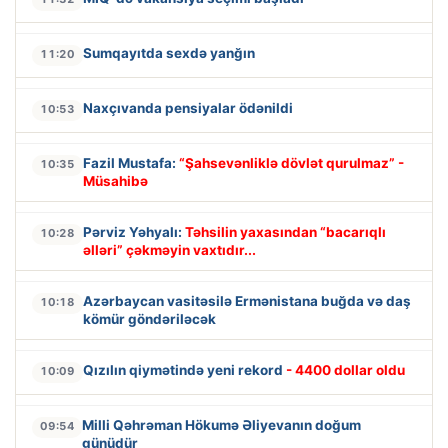
Sumqayıtda sexdə yanğın
11:20
Naxçıvanda pensiyalar ödənildi
10:53
Fazil Mustafa:
“Şahsevənliklə dövlət qurulmaz” -
10:35
Müsahibə
Pərviz Yəhyalı:
Təhsilin yaxasından “bacarıqlı
10:28
əlləri” çəkməyin vaxtıdır...
Azərbaycan vasitəsilə Ermənistana buğda və daş
10:18
kömür göndəriləcək
Qızılın qiymətində yeni rekord
- 4400 dollar oldu
10:09
Milli Qəhrəman Hökumə Əliyevanın doğum
09:54
günüdür