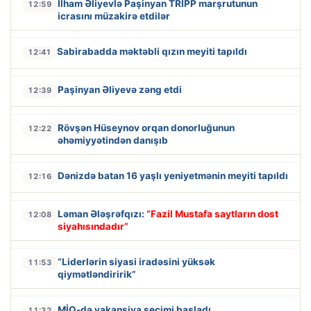
İlham Əliyevlə Paşinyan TRIPP marşrutunun
12:59
icrasını müzakirə etdilər
Sabirabadda məktəbli qızın meyiti tapıldı
12:41
Paşinyan Əliyevə zəng etdi
12:39
Rövşən Hüseynov orqan donorluğunun
12:22
əhəmiyyətindən danışıb
Dənizdə batan 16 yaşlı yeniyetmənin meyiti tapıldı
12:16
Ləman Ələşrəfqızı:
“Fazil Mustafa saytların dost
12:08
siyahısındadır”
“Liderlərin siyasi iradəsini yüksək
11:53
qiymətləndiririk”
MİQ-də vakansiya seçimi başladı
11:32