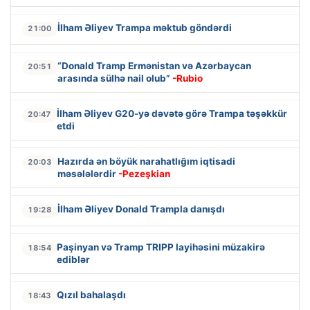
İlham Əliyev Trampa məktub göndərdi
21:00
“Donald Tramp Ermənistan və Azərbaycan
20:51
arasında sülhə nail olub”
-Rubio
İlham Əliyev G20-yə dəvətə görə Trampa təşəkkür
20:47
etdi
Hazırda ən böyük narahatlığım iqtisadi
20:03
məsələlərdir
-Pezeşkian
İlham Əliyev Donald Trampla danışdı
19:28
Paşinyan və Tramp TRIPP layihəsini müzakirə
18:54
ediblər
Qızıl bahalaşdı
18:43