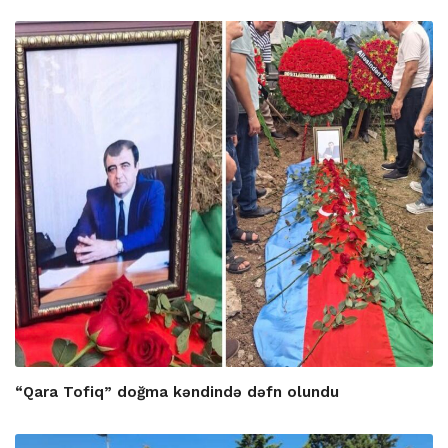
“Qara Tofiq” doğma kəndində dəfn olundu