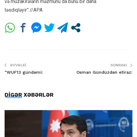
və müzakirələrin məzmunu da bunu bir daha
təsdiqləyir”.//APA
ƏVVƏLKI
SONRAKI
“WUF13 gündəmi:
Osman Gündüzdən etiraz:
DİGƏR XƏBƏRLƏR