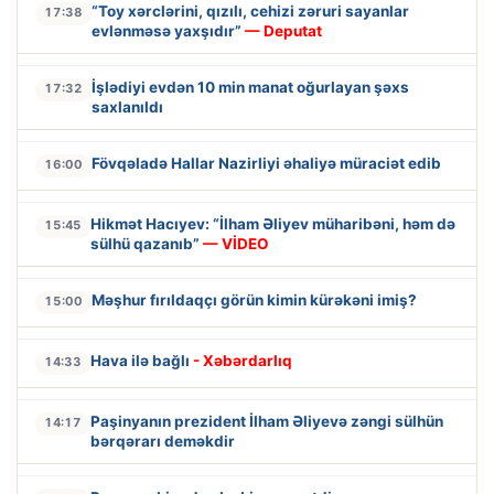
“Toy xərclərini, qızılı, cehizi zəruri sayanlar
17:38
evlənməsə yaxşıdır”
— Deputat
İşlədiyi evdən 10 min manat oğurlayan şəxs
17:32
saxlanıldı
Fövqəladə Hallar Nazirliyi əhaliyə müraciət edib
16:00
Hikmət Hacıyev: “İlham Əliyev müharibəni, həm də
15:45
sülhü qazanıb”
— VİDEO
Məşhur fırıldaqçı görün kimin kürəkəni imiş?
15:00
Hava ilə bağlı
- Xəbərdarlıq
14:33
Paşinyanın prezident İlham Əliyevə zəngi sülhün
14:17
bərqərarı deməkdir