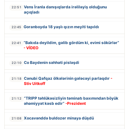
Vens İranla danışıqlarda irəliləyiş olduğunu
22:51
açıqladı
Goranboyda 18 yaşlı qızın meyiti tapıldı
22:45
“Bakıda deyildim, gəlib gördüm ki, evimi sökürlər”
22:41
- VİDEO
Co Baydenin səhhəti pisləşdi
22:10
Cənubi Qafqaz ölkələrinin gələcəyi parlaqdır
-
21:18
Stiv Uitkoff
“TRIPP təhlükəsizliyin təminatı baxımından böyük
21:12
əhəmiyyət kəsb edir”
-Prezident
Xocavənddə buldozer minaya düşdü
21:08