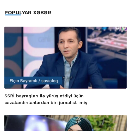
POPULYAR XƏBƏR
SSRİ bayraqları ilə yürüş etdiyi üçün
cəzalandırılanlardan biri jurnalist imiş