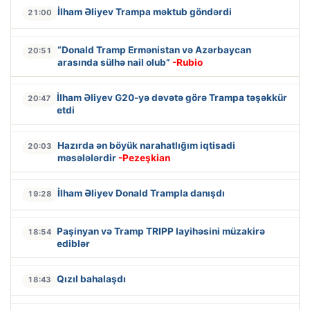
İlham Əliyev Trampa məktub göndərdi
21:00
“Donald Tramp Ermənistan və Azərbaycan
20:51
arasında sülhə nail olub”
-Rubio
İlham Əliyev G20-yə dəvətə görə Trampa təşəkkür
20:47
etdi
Hazırda ən böyük narahatlığım iqtisadi
20:03
məsələlərdir
-Pezeşkian
İlham Əliyev Donald Trampla danışdı
19:28
Paşinyan və Tramp TRIPP layihəsini müzakirə
18:54
ediblər
Qızıl bahalaşdı
18:43