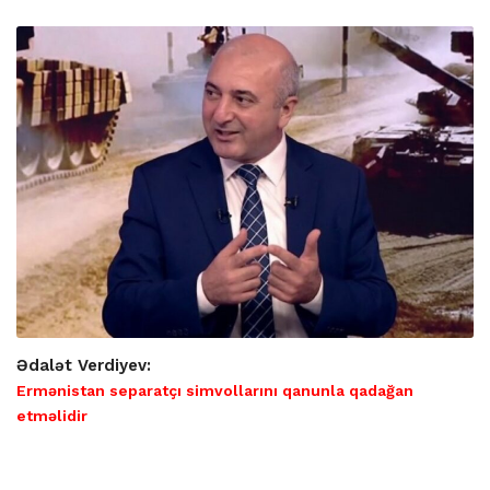
Ədalət Verdiyev:
Ermənistan separatçı simvollarını qanunla qadağan
etməlidir