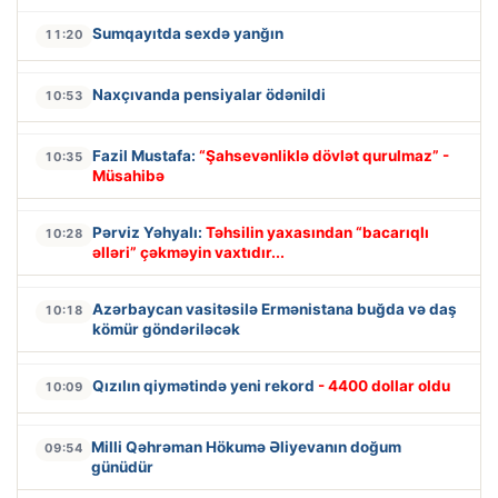
Sumqayıtda sexdə yanğın
11:20
Naxçıvanda pensiyalar ödənildi
10:53
Fazil Mustafa:
“Şahsevənliklə dövlət qurulmaz” -
10:35
Müsahibə
Pərviz Yəhyalı:
Təhsilin yaxasından “bacarıqlı
10:28
əlləri” çəkməyin vaxtıdır...
Azərbaycan vasitəsilə Ermənistana buğda və daş
10:18
kömür göndəriləcək
Qızılın qiymətində yeni rekord
- 4400 dollar oldu
10:09
Milli Qəhrəman Hökumə Əliyevanın doğum
09:54
günüdür