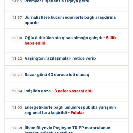
Premyer Liqadan La Liqaya getdi
14:05
Jurnalistlərə hücum edənlərlə bağlı araşdırma
13:37
aparılır
Oğlu öldürülən ata qisas almağa çalışdı
- 5 illik
13:30
həbs edildi
Vaşinqton razılaşmaları nəticə verib
13:22
Bazar günü 40 dərəcə isti olacaq
13:21
İmişlidə qəza
- 3 nəfər xəsarət aldı
13:04
Energetiklərlə bağlı ümumrespublika yarışının
13:03
regional turu keçirildi
- Fotolar
İlham Əliyevlə Paşinyan TRIPP marşrutunun
12:59