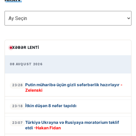
ARXİV
XƏBƏR LENTI
08 AVQUST 2026
Putin müharibə üçün gizli səfərbərlik hazırlayır
-
23:28
Zelenski
İtkin düşən 8 nəfər tapıldı
23:18
Türkiyə Ukrayna və Rusiyaya moratorium təklif
23:07
etdi
-Hakan Fidan