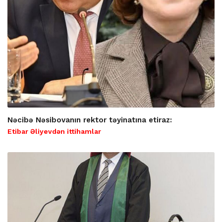
Nəcibə Nəsibovanın rektor təyinatına etiraz:
Etibar Əliyevdən ittihamlar