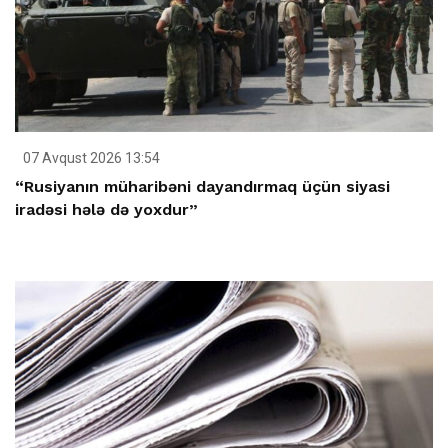
07 Avqust 2026 13:54
“Rusiyanın müharibəni dayandırmaq üçün siyasi
iradəsi hələ də yoxdur”