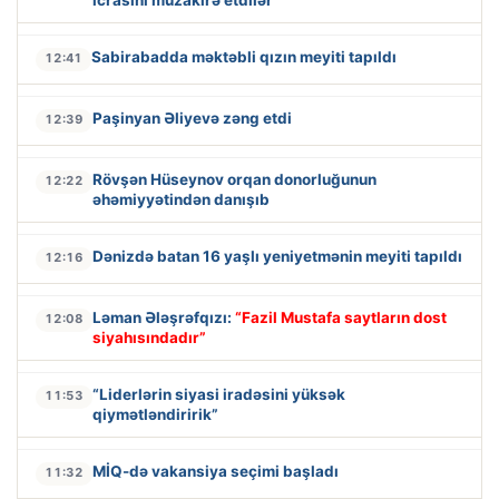
icrasını müzakirə etdilər
Sabirabadda məktəbli qızın meyiti tapıldı
12:41
Paşinyan Əliyevə zəng etdi
12:39
Rövşən Hüseynov orqan donorluğunun
12:22
əhəmiyyətindən danışıb
Dənizdə batan 16 yaşlı yeniyetmənin meyiti tapıldı
12:16
Ləman Ələşrəfqızı:
“Fazil Mustafa saytların dost
12:08
siyahısındadır”
“Liderlərin siyasi iradəsini yüksək
11:53
qiymətləndiririk”
MİQ-də vakansiya seçimi başladı
11:32