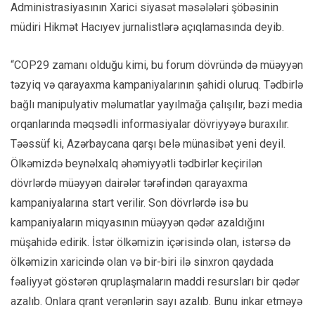
Administrasiyasının Xarici siyasət məsələləri şöbəsinin
müdiri Hikmət Hacıyev jurnalistlərə açıqlamasında deyib.
“COP29 zamanı olduğu kimi, bu forum dövründə də müəyyən
təzyiq və qarayaxma kampaniyalarının şahidi oluruq. Tədbirlə
bağlı manipulyativ məlumatlar yayılmağa çalışılır, bəzi media
orqanlarında məqsədli informasiyalar dövriyyəyə buraxılır.
Təəssüf ki, Azərbaycana qarşı belə münasibət yeni deyil.
Ölkəmizdə beynəlxalq əhəmiyyətli tədbirlər keçirilən
dövrlərdə müəyyən dairələr tərəfindən qarayaxma
kampaniyalarına start verilir. Son dövrlərdə isə bu
kampaniyaların miqyasının müəyyən qədər azaldığını
müşahidə edirik. İstər ölkəmizin içərisində olan, istərsə də
ölkəmizin xaricində olan və bir-biri ilə sinxron qaydada
fəaliyyət göstərən qruplaşmaların maddi resursları bir qədər
azalıb. Onlara qrant verənlərin sayı azalıb. Bunu inkar etməyə