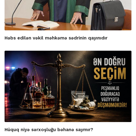
Həbs edilən vəkil məhkəmə sədrinin qayınıdır
Hüquq niyə sərxoşluğu bəhanə saymır?