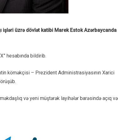
aqı işləri üzrə dövlət katibi Marek Estok Azərbaycanda
“X” hesabında bildirib.
in köməkçisi – Prezident Administrasiyasının Xarici
görüşüb.
məkdaşlıq və yeni müştərək layihələr barəsində açıq və