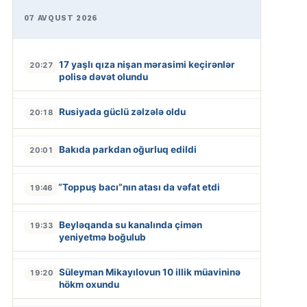
07 AVQUST 2026
17 yaşlı qıza nişan mərasimi keçirənlər
20:27
polisə dəvət olundu
Rusiyada güclü zəlzələ oldu
20:18
Bakıda parkdan oğurluq edildi
20:01
“Toppuş bacı”nın atası da vəfat etdi
19:46
Beyləqanda su kanalında çimən
19:33
yeniyetmə boğulub
Süleyman Mikayılovun 10 illik müavininə
19:20
hökm oxundu