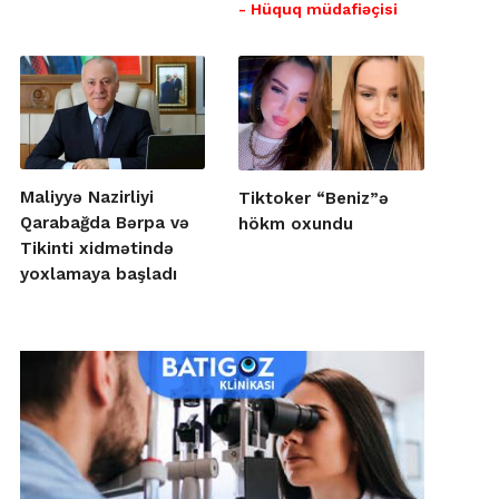
- Hüquq müdafiəçisi
Maliyyə Nazirliyi
Tiktoker “Beniz”ə
Qarabağda Bərpa və
hökm oxundu
Tikinti xidmətində
yoxlamaya başladı