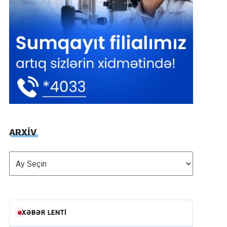
ARXİV
ARXİV
XƏBƏR LENTI