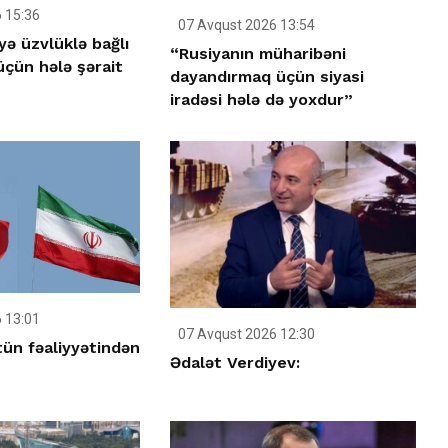
 15:36
07 Avqust 2026 13:54
yə üzvlüklə bağlı
“Rusiyanın müharibəni
çün hələ şərait
dayandırmaq üçün siyasi
iradəsi hələ də yoxdur”
 13:01
07 Avqust 2026 12:30
tün fəaliyyətindən
Ədalət Verdiyev: