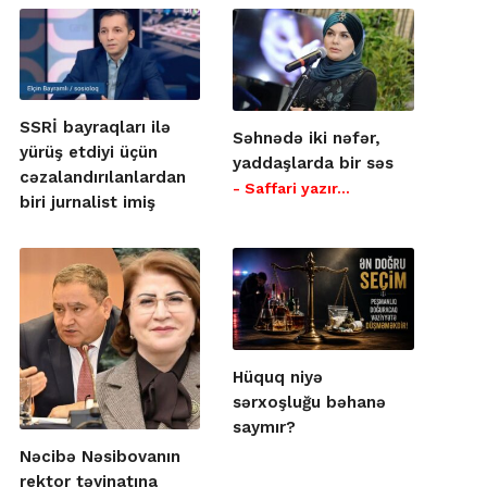
SSRİ bayraqları ilə
Səhnədə iki nəfər,
yürüş etdiyi üçün
yaddaşlarda bir səs
cəzalandırılanlardan
- Saffari yazır…
biri jurnalist imiş
Hüquq niyə
sərxoşluğu bəhanə
saymır?
Nəcibə Nəsibovanın
rektor təyinatına