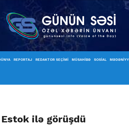
DÜNYA
REPORTAJ
REDAKTOR SEÇİMİ
MÜSAHİBƏ
SOSİAL
MƏDƏNİY
Estok ilə görüşdü