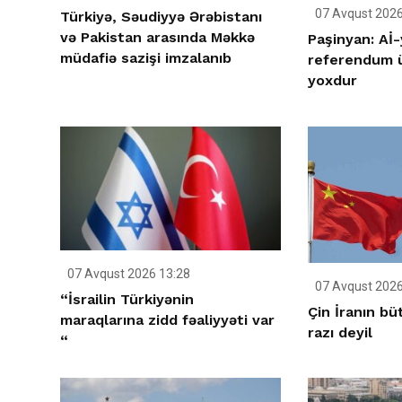
07 Avqust 2026
Türkiyə, Səudiyyə Ərəbistanı
və Pakistan arasında Məkkə
Paşinyan: Aİ-
müdafiə sazişi imzalanıb
referendum ü
yoxdur
07 Avqust 2026 13:28
07 Avqust 2026
“İsrailin Türkiyənin
Çin İranın bü
maraqlarına zidd fəaliyyəti var
razı deyil
“