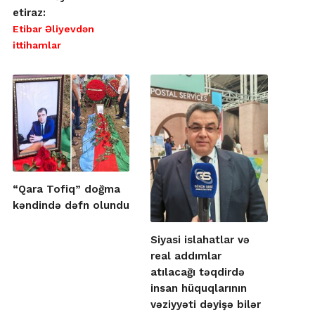
etiraz:
Etibar Əliyevdən
ittihamlar
“Qara Tofiq” doğma
kəndində dəfn olundu
Siyasi islahatlar və
real addımlar
atılacağı təqdirdə
insan hüquqlarının
vəziyyəti dəyişə bilər