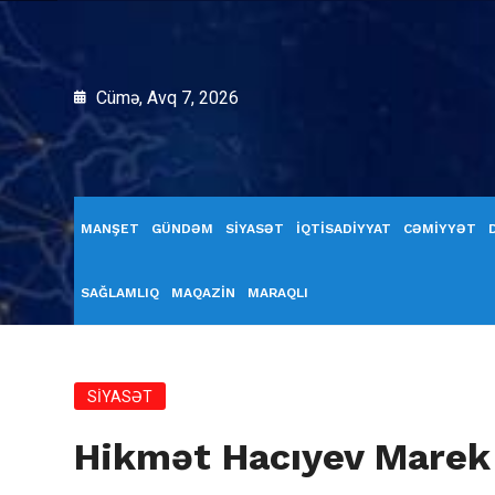
Cümə, Avq 7, 2026
MANŞET
GÜNDƏM
SİYASƏT
İQTİSADİYYAT
CƏMİYYƏT
SAĞLAMLIQ
MAQAZİN
MARAQLI
SİYASƏT
Hikmət Hacıyev Marek 