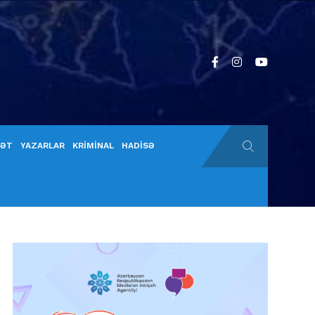
YƏT
YAZARLAR
KRİMİNAL
HADİSƏ