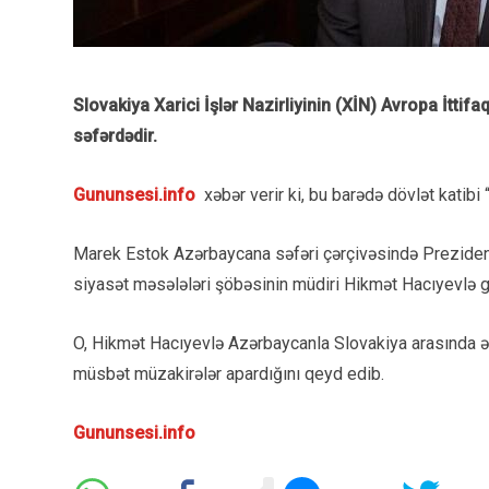
Slovakiya Xarici İşlər Nazirliyinin (XİN) Avropa İttif
səfərdədir.
Gununsesi.info
xəbər verir ki, bu barədə dövlət katibi 
Marek Estok Azərbaycana səfəri çərçivəsində Prezident
siyasət məsələləri şöbəsinin müdiri Hikmət Hacıyevlə 
O, Hikmət Hacıyevlə Azərbaycanla Slovakiya arasında ə
müsbət müzakirələr apardığını qeyd edib.
Gununsesi.info