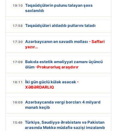
Təqaüdçülərin pulunu talayan şəxs
19:10
saxlanıldı
Təqaüdçüləri aldadıb pullarını taladı
17:58
Azərbaycanın ən savadlı mollası
- Saffari
17:30
yazır…
Bakıda estetik əməliyyat zamanı üçüncü
17:09
ölüm
-Prokurorluq araşdırır
İki gün güclü külək əsəcək
-
16:11
XƏBƏRDARLIQ
Azərbaycanda vergi borcları 4 milyard
16:09
manatı keçib
Türkiyə, Səudiyyə Ərəbistanı və Pakistan
15:49
arasında Məkkə müdafiə sazişi imzalanıb