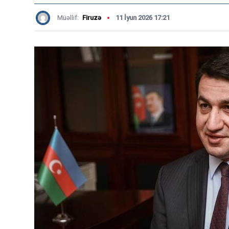
Müəllif:
Firuzə
11 İyun 2026 17:21