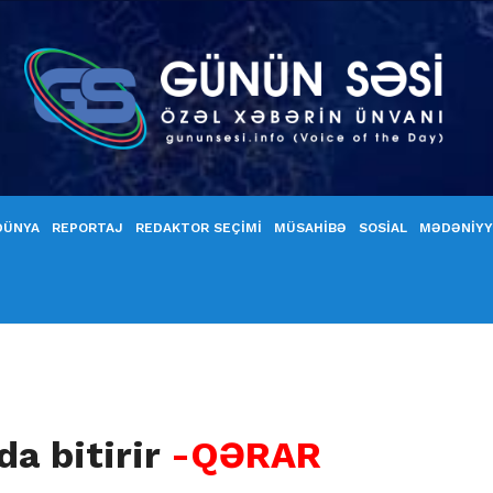
DÜNYA
REPORTAJ
REDAKTOR SEÇİMİ
MÜSAHİBƏ
SOSİAL
MƏDƏNİY
a bitirir
-QƏRAR