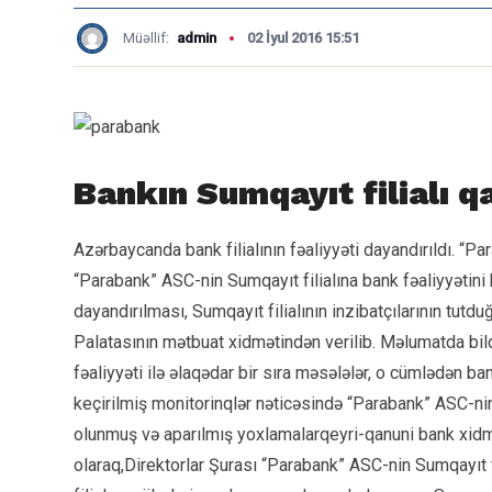
Müəllif:
admin
02 İyul 2016 15:51
Bankın Sumqayıt filialı q
Azərbaycanda bank filialının fəaliyyəti dayandırıldı. “Pa
“Parabank” ASC-nin Sumqayıt filialına bank fəaliyyətini 
dayandırılması, Sumqayıt filialının inzibatçılarının tut
Palatasının mətbuat xidmətindən verilib. Məlumatda bildir
fəaliyyəti ilə əlaqədar bir sıra məsələlər, o cümlədən b
keçirilmiş monitorinqlər nəticəsində “Parabank” ASC-nin
olunmuş və aparılmış yoxlamalarqeyri-qanuni bank xidm
olaraq,Direktorlar Şurası “Parabank” ASC-nin Sumqayıt f