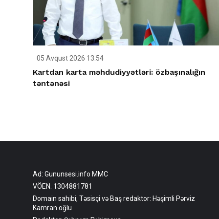
05 Avqust 2026 13:54
Kartdan karta məhdudiyyətləri: özbaşınalığın
təntənəsi
Ad: Gununsesi.info MMC
VÖEN: 1304881781
Domain sahibi, Təsisçi və Baş redaktor: Həşimli Pərviz
Kamran oğlu