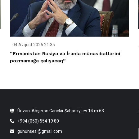
04 Avqust 2026 21:35
“Ermənistan Rusiya və İranla münasibətlərini
pozmamağa çalışacaq”
Ünvan: Abşeron Gənclər Şəhərciyi ev 14 m 63
+994 (050) 554 19 80
gununsesi@gmail.com