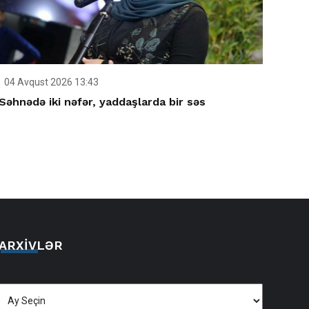
04 Avqust 2026 13:43
Səhnədə iki nəfər, yaddaşlarda bir səs
ARXIVLƏR
Arxivlər