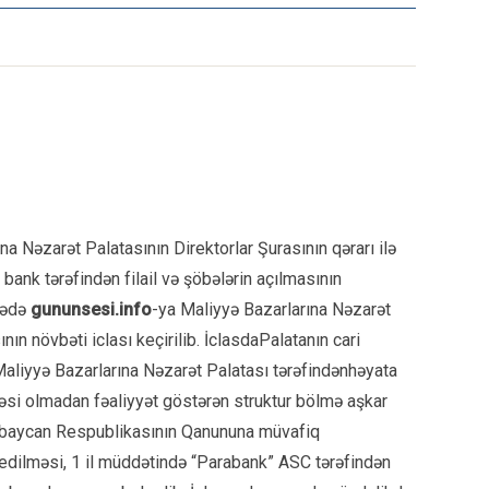
na Nəzarət Palatasının Direktorlar Şurasının qərarı ilə
bank tərəfindən filail və şöbələrin açılmasının
arədə
gununsesi.info
-ya Maliyyə Bazarlarına Nəzarət
ın növbəti iclası keçirilib. İclasdaPalatanın cari
. Maliyyə Bazarlarına Nəzarət Palatası tərəfindənhəyata
zəsi olmadan fəaliyyət göstərən struktur bölmə aşkar
zərbaycan Respublikasının Qanununa müvafiq
v edilməsi, 1 il müddətində “Parabank” ASC tərəfindən