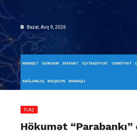
Bazar, Avq 9, 2026
MANŞET
GÜNDƏM
SİYASƏT
İQTİSADİYYAT
CƏMİYYƏT
SAĞLAMLIQ
MAQAZİN
MARAQLI
FLAŞ
Hökumət “Parabankı” d