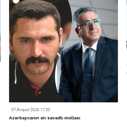
07 Avqust 2026 17:30
Azərbaycanın ən savadlı mollası