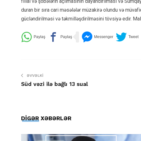
filial və şöbələrin açılmasının dayandırılması və Sumqay
duran bir sıra cari məsələlər müzakirə olundu və müvafiq
gücləndirilməsi və təkmilləşdirilməsini tövsiyə edir. Ma
ƏVVƏLKI
Süd vəzi ilə bağlı 13 sual
DİGƏR XƏBƏRLƏR