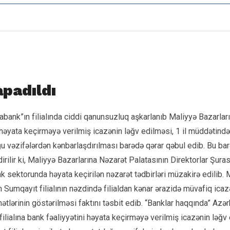
apadıldı
rabank”ın filialında ciddi qanunsuzluq aşkarlanıb Maliyyə Bazarları
həyata keçirməyə verilmiş icazənin ləğv edilməsi, 1 il müddətində 
duğu vəzifələrdən kənbarlaşdırılması barədə qərar qəbul edib. Bu b
ilir ki, Maliyyə Bazarlarına Nəzarət Palatasının Direktorlar Şurasın
ank sektorunda həyata keçirilən nəzarət tədbirləri müzakirə edilib
 Sumqayıt filialının nəzdində filialdan kənar ərazidə müvafiq ica
ətlərinin göstərilməsi faktını təsbit edib. “Banklar haqqında” A
ilialına bank fəaliyyətini həyata keçirməyə verilmiş icazənin ləğ