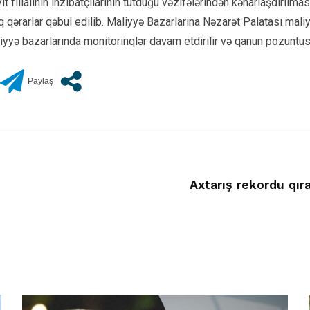
ıt filialının inzibatçılarının tutduğu vəzifələrindən kənarlaşdırıl
 qərarlar qəbul edilib. Maliyyə Bazarlarına Nəzarət Palatası maliyy
liyyə bazarlarında monitorinqlər davam etdirilir və qanun pozuntusu
Axtarış rekordu qıran