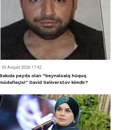
05 Avqust 2026 17:42
Bakıda peyda olan “beynəlxalq hüquq
müdafiəçisi” David Seliverstov kimdir?