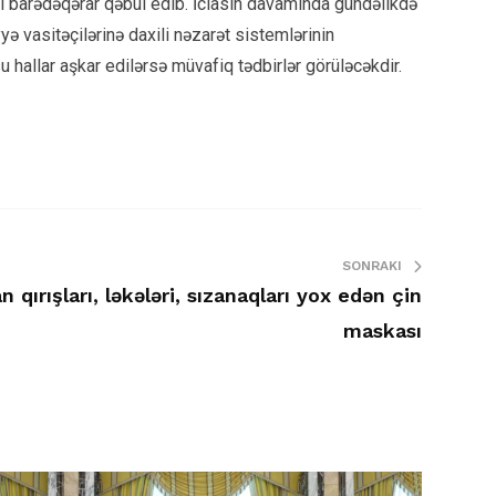
ması barədəqərar qəbul edib. İclasın davamında gündəlikdə
ə vasitəçilərinə daxili nəzarət sistemlərinin
 hallar aşkar edilərsə müvafiq tədbirlər görüləcəkdir.
SONRAKI
 qırışları, ləkələri, sızanaqları yox edən çin
maskası