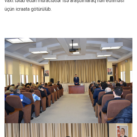
vaxt tələb edən müraciətlər isə araşdırılaraq həll edilməsi
üçün icraata götürülüb.