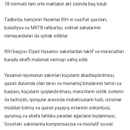
18 nörmətli tam orta məktəbin akt zalında baş tutub.
Tədbirdə, həmçinin Yasamal RİH-in vəzifəli şəxsləri,
bələdiyyə və MKTB rəhbərliyi, xidmət sahələrinin
nümayəndələri də iştirak ediblər.
RİH başçısı Elşad Həsənov sakinlərdən təklif və müraciətləri
bərədə ətraflı məlumat verməyi xahiş edib.
Yasamal rayonunun sakinləri küçələrin abadlaşdırılması,
qəzalı durumda olan tarixi və memarlıq binalarının təmiri və
bərpası, küçələrin işıqlandırılması, mənzillərin istilik sistemi
ilə təchizatı, qonşular arasında mübahisələrin həlli, istismar
müddəti bitmiş və qəzalı yaşayış evlərinin söküntüsü,
qurumuş və ətrafa təhlükə yaradan ağacların budanması,
Sovetski sakinlərinə kompensasiya və müxtəlif sosial