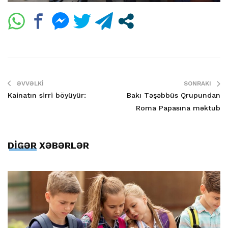
ƏVVƏLKI
SONRAKI
Kainatın sirri böyüyür:
Bakı Təşəbbüs Qrupundan
Roma Papasına məktub
DİGƏR XƏBƏRLƏR