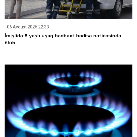
06 Avqust 2026 22:33
İmişlidə 5 yaşlı uşaq bədbəxt hadisə nəticəsində
ölüb