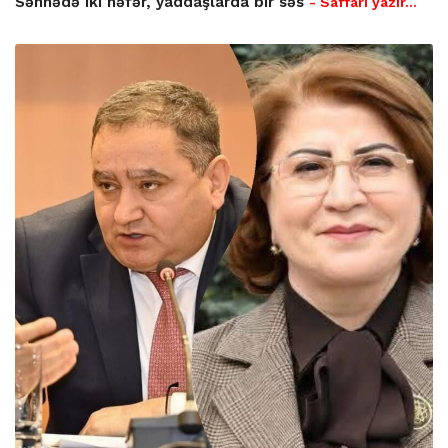
Səhnədə iki nəfər, yaddaşlarda bir səs
- Saffari yazır…