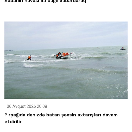
Sabahın havası ilə bağlı xəbərdarlıq
06 Avqust 2026 20:08
Pirşağıda dənizdə batan şəxsin axtarışları davam
etdirilir