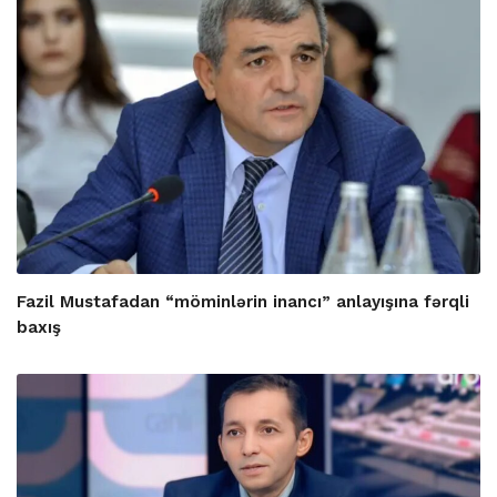
Fazil Mustafadan “möminlərin inancı” anlayışına fərqli
baxış