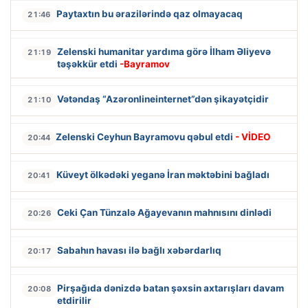
Paytaxtın bu ərazilərində qaz olmayacaq
21:46
Zelenski humanitar yardıma görə İlham Əliyevə
21:19
təşəkkür etdi
-Bayramov
Vətəndaş “Azəronlineinternet”dən şikayətçidir
21:10
Zelenski Ceyhun Bayramovu qəbul etdi
- VİDEO
20:44
Küveyt ölkədəki yeganə İran məktəbini bağladı
20:41
Ceki Çan Tünzalə Ağayevanın mahnısını dinlədi
20:26
Sabahın havası ilə bağlı xəbərdarlıq
20:17
Pirşağıda dənizdə batan şəxsin axtarışları davam
20:08
etdirilir