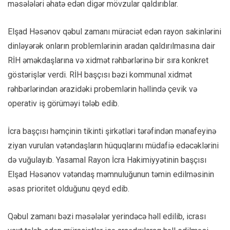
məsələləri əhatə edən digər mövzular qaldırıblar.
Elşad Həsənov qəbul zamanı müraciət edən rayon sakinlərini
dinləyərək onların problemlərinin aradan qaldırılmasına dair
RİH əməkdaşlarına və xidmət rəhbərlərinə bir sıra konkret
göstərişlər verdi. RİH başçısı bəzi kommunal xidmət
rəhbərlərindən ərazidəki probemlərin həllində çevik və
operativ iş görüməyi tələb edib.
İcra başçısı həmçinin tikinti şirkətləri tərəfindən mənafeyinə
ziyan vurulan vətəndaşların hüquqlarını müdafiə edəcəklərini
də vuğulayıb. Yasamal Rayon İcra Hakimiyyətinin başçısı
Elşad Həsənov vətəndaş məmnuluğunun təmin edilməsinin
əsas prioritet olduğunu qeyd edib.
Qəbul zamanı bəzi məsələlər yerindəcə həll edilib, icrası