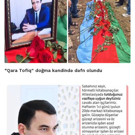
“Qara Tofiq” doğma kəndində dəfn olundu