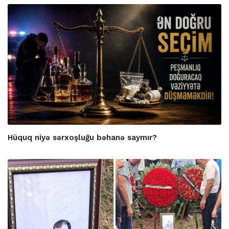
Hüquq niyə sərxoşluğu bəhanə saymır?