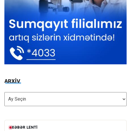
ARXİV
ARXİV
XƏBƏR LENTI