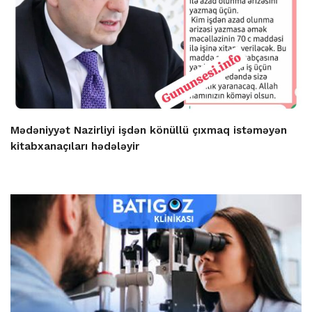
Mədəniyyət Nazirliyi işdən könüllü çıxmaq istəməyən
kitabxanaçıları hədələyir