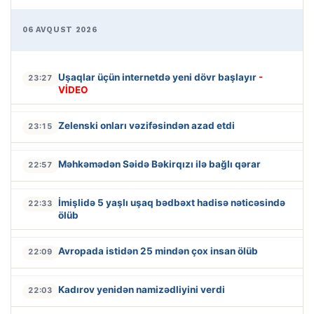
06 AVQUST 2026
Uşaqlar üçün internetdə yeni dövr başlayır
-
23:27
VİDEO
Zelenski onları vəzifəsindən azad etdi
23:15
Məhkəmədən Səidə Bəkirqızı ilə bağlı qərar
22:57
İmişlidə 5 yaşlı uşaq bədbəxt hadisə nəticəsində
22:33
ölüb
Avropada istidən 25 mindən çox insan ölüb
22:09
Kadırov yenidən namizədliyini verdi
22:03