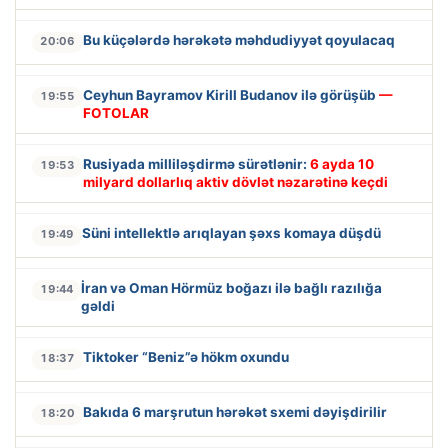
Bu küçələrdə hərəkətə məhdudiyyət qoyulacaq
20:06
Ceyhun Bayramov Kirill Budanov ilə görüşüb
—
19:55
FOTOLAR
Rusiyada milliləşdirmə sürətlənir:
6 ayda 10
19:53
milyard dollarlıq aktiv dövlət nəzarətinə keçdi
Süni intellektlə arıqlayan şəxs komaya düşdü
19:49
İran və Oman Hörmüz boğazı ilə bağlı razılığa
19:44
gəldi
Tiktoker “Beniz”ə hökm oxundu
18:37
Bakıda 6 marşrutun hərəkət sxemi dəyişdirilir
18:20