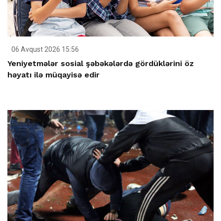
06 Avqust 2026 15:56
Yeniyetmələr sosial şəbəkələrdə gördüklərini öz
həyatı ilə müqayisə edir