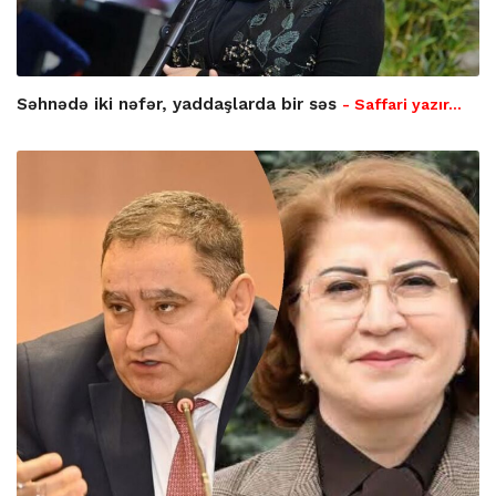
Səhnədə iki nəfər, yaddaşlarda bir səs
- Saffari yazır…