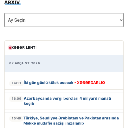
ARXİV
ARXİV
XƏBƏR LENTI
07 AVQUST 2026
İki gün güclü külək əsəcək
- XƏBƏRDARLIQ
16:11
Azərbaycanda vergi borcları 4 milyard manatı
16:09
keçib
Türkiyə, Səudiyyə Ərəbistanı və Pakistan arasında
15:49
Məkkə müdafiə sazişi imzalanıb