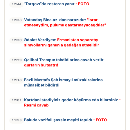
“Torqovı”da restoran yanır
- FOTO
12:44
Vətəndaş Bina.az-dan narazıdır:
"İsrar
12:38
etməsəydim, pulumu qaytarmayacaqdılar"
Ədalət Verdiyev:
Ermənistan separatçı
12:30
simvollarını qanunla qadağan etməlidir
Qalibaf Trampın təhdidlərinə cavab verib:
12:29
qurtarın bu teatrı!
Fazil Mustafa Şah İsmayıl müzakirələrinə
12:18
münasibət bildirdi
Kartdan istədiyiniz qədər köçürmə edə bilərsiniz
-
12:01
Rəsmi cavab
Bakıda vəzifəli şəxsin meyiti tapıldı
- FOTO
11:53