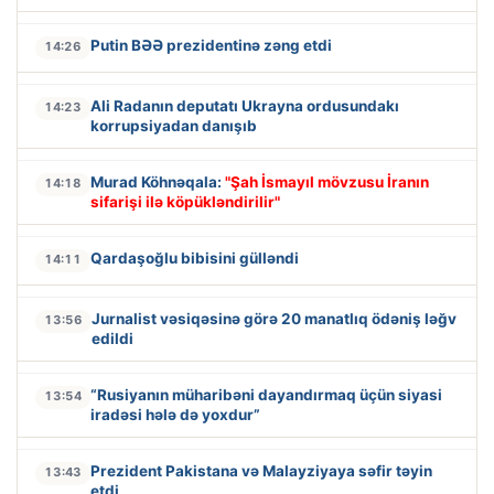
Putin BƏƏ prezidentinə zəng etdi
14:26
Ali Radanın deputatı Ukrayna ordusundakı
14:23
korrupsiyadan danışıb
Murad Köhnəqala:
"Şah İsmayıl mövzusu İranın
14:18
sifarişi ilə köpükləndirilir"
Qardaşoğlu bibisini gülləndi
14:11
Jurnalist vəsiqəsinə görə 20 manatlıq ödəniş ləğv
13:56
edildi
“Rusiyanın müharibəni dayandırmaq üçün siyasi
13:54
iradəsi hələ də yoxdur”
Prezident Pakistana və Malayziyaya səfir təyin
13:43
etdi