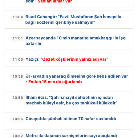
edir
- Saxlanılanlar var
Əsəd Cahangir: “Fazil Mustafanın Şah İsmayılla
11:04
bağlı sözlərini qəribliyə salmayın”
Azərbaycanda 10 min manatlıq əməkhaqqı ilə işçi
11:01
axtarılır
Yazıçı:
“Qəzet köşklərinin yalnız adı var”
11:00
Ər-arvadın yanaraq ölməsinə görə həbs edilən var
10:58
- Evdən 15 min də oğurlanıb
İlham Əziz: “Şah İsmayıl söhbətinin içindən
10:56
məzhəb küləyi əsir, bu çox təhlükəli küləkdir”
Cinayətdə şübhəli bilinən 70 nəfər saxlanıldı
10:55
Metro ilə daşınan sərnişinlərin sayı açıqlandı
10:52