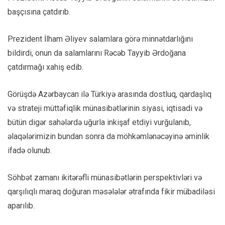
başçısına çatdırıb.
Prezident İlham Əliyev salamlara görə minnətdarlığını
bildirdi, onun da salamlarını Rəcəb Tayyib Ərdoğana
çatdırmağı xahiş edib.
Görüşdə Azərbaycan ilə Türkiyə arasında dostluq, qardaşlıq
və strateji müttəfiqlik münasibətlərinin siyasi, iqtisadi və
bütün digər sahələrdə uğurla inkişaf etdiyi vurğulanıb,
əlaqələrimizin bundan sonra da möhkəmlənəcəyinə əminlik
ifadə olunub.
Söhbət zamanı ikitərəfli münasibətlərin perspektivləri və
qarşılıqlı maraq doğuran məsələlər ətrafında fikir mübadiləsi
aparılıb.