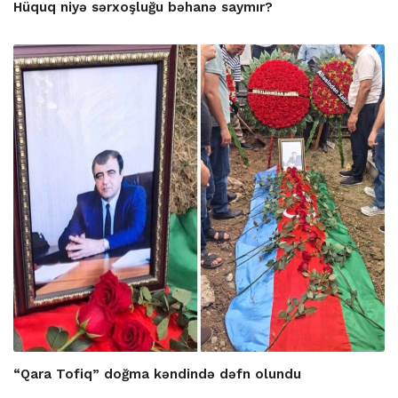
Hüquq niyə sərxoşluğu bəhanə saymır?
“Qara Tofiq” doğma kəndində dəfn olundu