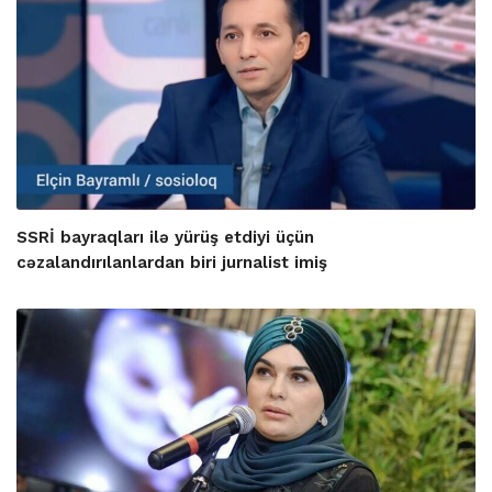
SSRİ bayraqları ilə yürüş etdiyi üçün
cəzalandırılanlardan biri jurnalist imiş