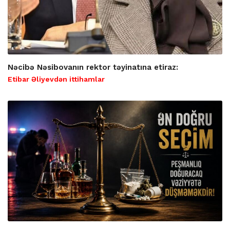
Nəcibə Nəsibovanın rektor təyinatına etiraz:
Etibar Əliyevdən ittihamlar