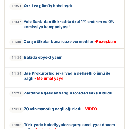
Qızıl və gümüş bahalaşdı
11:51
Yelo Bank-dan ilk kreditə özəl 1% endirim və 0%
11:47
komissiya kampaniyası!
Qonşu ölkələr buna icazə vermədilər
-Pezeşkian
11:45
Bakıda obyekt yanır
11:39
Baş Prokurorluq ər-arvadın dəhşətli ölümü ilə
11:34
bağlı
- Məlumat yaydı
Zərdabda qəsdən yanğın törədən şəxs tutuldu
11:27
70 min manatlıq naqil oğurladı
- VİDEO
11:11
Türkiyədə bələdiyyələrə qarşı əməliyyat davam
11:06