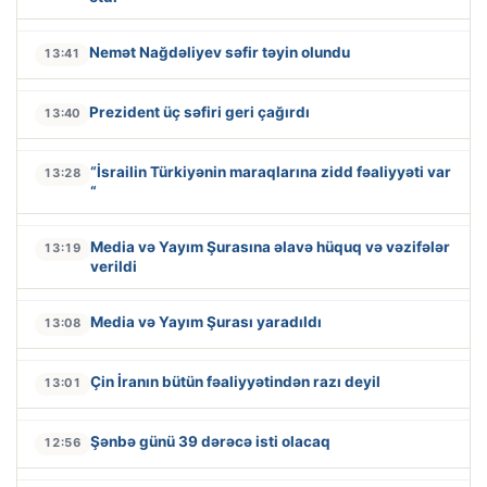
Nemət Nağdəliyev səfir təyin olundu
13:41
Prezident üç səfiri geri çağırdı
13:40
“İsrailin Türkiyənin maraqlarına zidd fəaliyyəti var
13:28
“
Media və Yayım Şurasına əlavə hüquq və vəzifələr
13:19
verildi
Media və Yayım Şurası yaradıldı
13:08
Çin İranın bütün fəaliyyətindən razı deyil
13:01
Şənbə günü 39 dərəcə isti olacaq
12:56