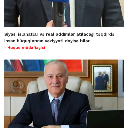
Siyasi islahatlar və real addımlar atılacağı təqdirdə
insan hüquqlarının vəziyyəti dəyişə bilər
- Hüquq müdafiəçisi