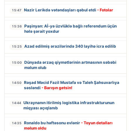
Nazir Lerikdə vətəndaşları qəbul etdi
- Fotolar
15:47
Paşinyan: Aİ-yə üzvlüklə bağlı referendum üçün
15:36
hələ şərait yoxdur
Azad edilmiş ərazilərində 340 layihə icra edilib
15:25
Dünyada ərzaq qiymətlərinin artmasının səbəbi
15:00
məlum olub
Rəşad Məcid Fazil Mustafa və Taleh Şahsuvarlıya
14:50
səsləndi
- Barışın getsin!
Ukraynanın itirilmiş logistika infrastrukturunun
14:44
miqyası açıqlanıb
Ronaldo bu həftəsonu evlənir
- Toyun detalları
14:35
məlum oldu