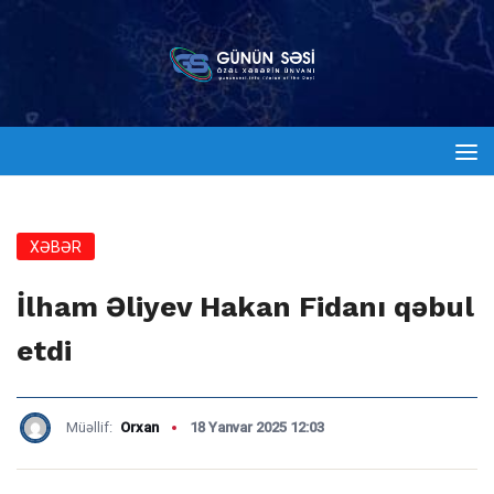
XƏBƏR
İlham Əliyev Hakan Fidanı qəbul
etdi
Müəllif:
Orxan
18 Yanvar 2025 12:03