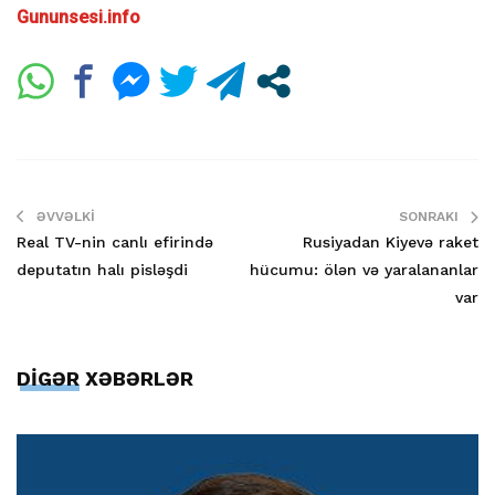
Gununsesi.info
ƏVVƏLKI
SONRAKI
Real TV-nin canlı efirində
Rusiyadan Kiyevə raket
deputatın halı pisləşdi
hücumu: ölən və yaralananlar
var
DİGƏR XƏBƏRLƏR