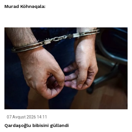
Murad Köhnəqala:
07 Avqust 2026 14:11
Qardaşoğlu bibisini gülləndi