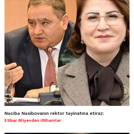
Nəcibə Nəsibovanın rektor təyinatına etiraz:
Etibar Əliyevdən ittihamlar