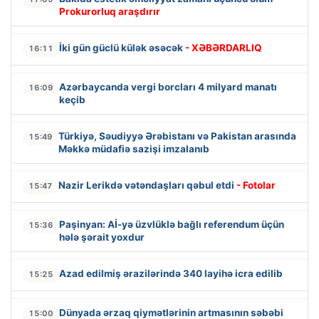
Prokurorluq araşdırır
İki gün güclü külək əsəcək
- XƏBƏRDARLIQ
16:11
Azərbaycanda vergi borcları 4 milyard manatı
16:09
keçib
Türkiyə, Səudiyyə Ərəbistanı və Pakistan arasında
15:49
Məkkə müdafiə sazişi imzalanıb
Nazir Lerikdə vətəndaşları qəbul etdi
- Fotolar
15:47
Paşinyan: Aİ-yə üzvlüklə bağlı referendum üçün
15:36
hələ şərait yoxdur
Azad edilmiş ərazilərində 340 layihə icra edilib
15:25
Dünyada ərzaq qiymətlərinin artmasının səbəbi
15:00