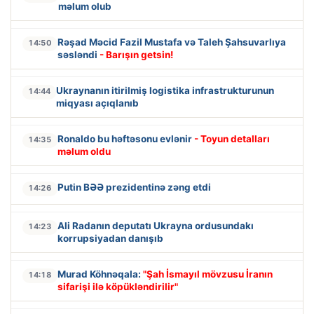
məlum olub
Rəşad Məcid Fazil Mustafa və Taleh Şahsuvarlıya
14:50
səsləndi
- Barışın getsin!
Ukraynanın itirilmiş logistika infrastrukturunun
14:44
miqyası açıqlanıb
Ronaldo bu həftəsonu evlənir
- Toyun detalları
14:35
məlum oldu
Putin BƏƏ prezidentinə zəng etdi
14:26
Ali Radanın deputatı Ukrayna ordusundakı
14:23
korrupsiyadan danışıb
Murad Köhnəqala:
"Şah İsmayıl mövzusu İranın
14:18
sifarişi ilə köpükləndirilir"