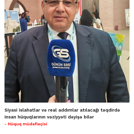
Siyasi islahatlar və real addımlar atılacağı təqdirdə
insan hüquqlarının vəziyyəti dəyişə bilər
- Hüquq müdafiəçisi