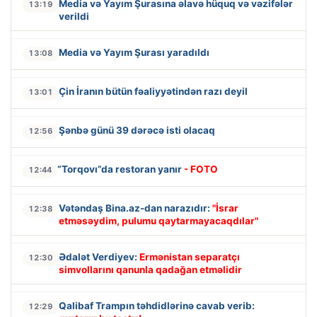
Media və Yayım Şurasına əlavə hüquq və vəzifələr
13:19
verildi
Media və Yayım Şurası yaradıldı
13:08
Çin İranın bütün fəaliyyətindən razı deyil
13:01
Şənbə günü 39 dərəcə isti olacaq
12:56
“Torqovı”da restoran yanır
- FOTO
12:44
Vətəndaş Bina.az-dan narazıdır:
"İsrar
12:38
etməsəydim, pulumu qaytarmayacaqdılar"
Ədalət Verdiyev:
Ermənistan separatçı
12:30
simvollarını qanunla qadağan etməlidir
Qalibaf Trampın təhdidlərinə cavab verib:
12:29