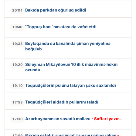
Bakıda parkdan oğurluq edildi
20:01
“Toppuş bacı”nın atası da vəfat etdi
19:46
Beyləqanda su kanalında çimən yeniyetmə
19:33
boğulub
Süleyman Mikayılovun 10 illik müavininə hökm
19:20
oxundu
Təqaüdçülərin pulunu talayan şəxs saxlanıldı
19:10
Təqaüdçüləri aldadıb pullarını taladı
17:58
Azərbaycanın ən savadlı mollası
- Saffari yazır…
17:30
Bakıda estetik əməliyyat zamanı üçüncü ölüm
-
17:09