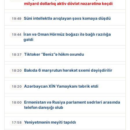
milyard dollarlıq aktiv dövlət nəzarətinə keçdi
Süni intellektlə arıqlayan şəxs komaya düşdü
19:49
İran və Oman Hörmüz boğazı ilə bağlı razılığa
19:44
gəldi
Tiktoker “Beniz”ə hökm oxundu
18:37
Bakıda 6 marşrutun hərəkət sxemi dəyişdirilir
18:20
Azərbaycan XİN Yamaykanı təbrik etdi
18:20
Ermənistan və Rusiya parlament sədrləri arasında
18:00
telefon danışığı olub
Yeniyetmənin meyiti tapıldı
17:58