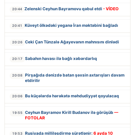
Zelenski Ceyhun Bayramovu qəbul etdi
- VİDEO
20:44
Küveyt ölkədəki yeganə İran məktəbini bağladı
20:41
Ceki Çan Tünzalə Ağayevanın mahnısını dinlədi
20:26
Sabahın havası ilə bağlı xəbərdarlıq
20:17
Pirşağıda dənizdə batan şəxsin axtarışları davam
20:08
etdirilir
Bu küçələrdə hərəkətə məhdudiyyət qoyulacaq
20:06
Ceyhun Bayramov Kirill Budanov ilə görüşüb
—
19:55
FOTOLAR
Rusiyada milliləşdirmə sürətlənir:
6 ayda 10
19:53