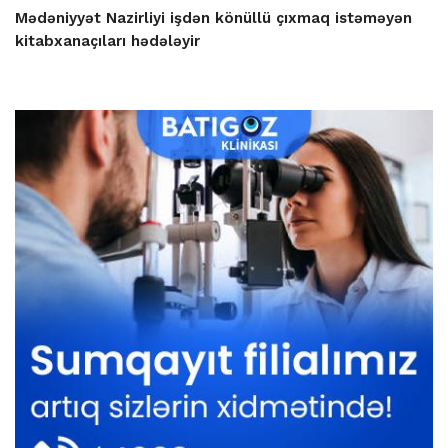
Mədəniyyət Nazirliyi işdən könüllü çıxmaq istəməyən
kitabxanaçıları hədələyir