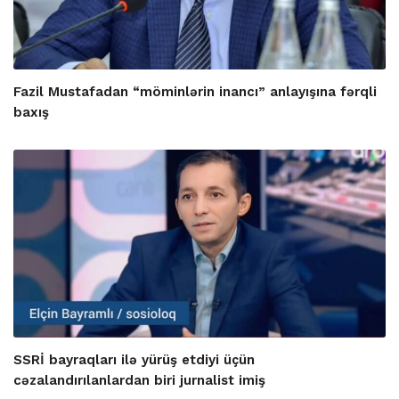
Fazil Mustafadan “möminlərin inancı” anlayışına fərqli
baxış
SSRİ bayraqları ilə yürüş etdiyi üçün
cəzalandırılanlardan biri jurnalist imiş