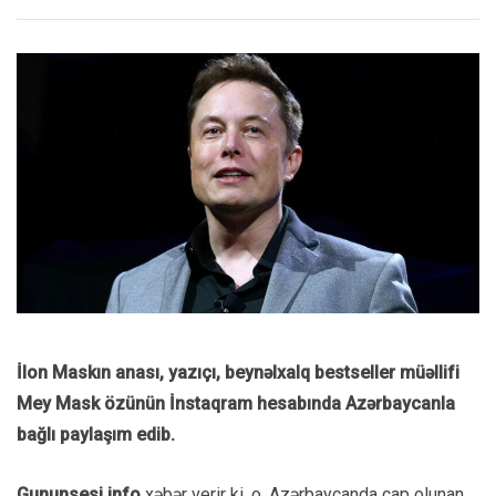
İlon Maskın anası, yazıçı, beynəlxalq bestseller müəllifi
Mey Mask özünün İnstaqram hesabında Azərbaycanla
bağlı paylaşım edib.
Gununsesi.info
xəbər verir ki, o, Azərbaycanda çap olunan