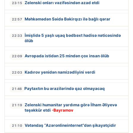
Zelenski onları vəzifəsindən azad etdi
23:15
Məhkəmədən Səidə Bəkirqızı ilə bağlı qərar
22:57
İmişlidə 5 yaşlı uşaq bədbəxt hadisə nəticəsində
22:33
ölüb
Avropada istidən 25 mindən çox insan ölüb
22:09
Kadırov yenidən namizədliyini verdi
22:03
Paytaxtın bu ərazilərində qaz olmayacaq
21:46
Zelenski humanitar yardıma görə İlham Əliyevə
21:19
təşəkkür etdi
-Bayramov
Vətəndaş “Azəronlineinternet”dən şikayətçidir
21:10