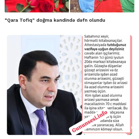
“Qara Tofiq” doğma kəndində dəfn olundu