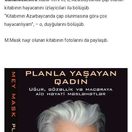
kitabının həyəcanını izləyiciləri ilə bölüşüb.
“Kitabımın Azərbaycanda çap olunmasına görə çox
həyəcanlıyam”, – o, duyğularını bölüşüb.
M.Mask nəşr olunan kitabının fotolarını da paylaşıb.