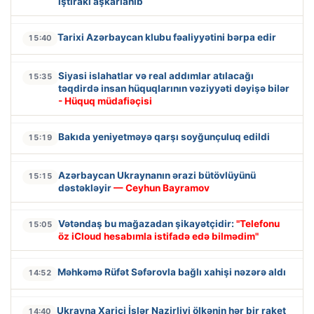
iştirakı aşkarlanıb
Tarixi Azərbaycan klubu fəaliyyətini bərpa edir
15:40
Siyasi islahatlar və real addımlar atılacağı
15:35
təqdirdə insan hüquqlarının vəziyyəti dəyişə bilər
- Hüquq müdafiəçisi
Bakıda yeniyetməyə qarşı soyğunçuluq edildi
15:19
Azərbaycan Ukraynanın ərazi bütövlüyünü
15:15
dəstəkləyir
— Ceyhun Bayramov
Vətəndaş bu mağazadan şikayətçidir:
"Telefonu
15:05
öz iCloud hesabımla istifadə edə bilmədim"
Məhkəmə Rüfət Səfərovla bağlı xahişi nəzərə aldı
14:52
Ukrayna Xarici İşlər Nazirliyi ölkənin hər bir raket
14:40