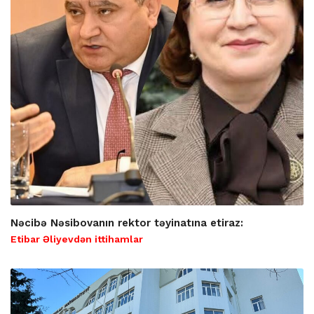
Nəcibə Nəsibovanın rektor təyinatına etiraz:
Etibar Əliyevdən ittihamlar