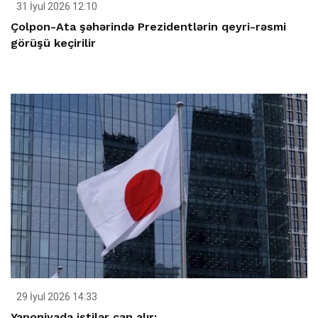
31 İyul 2026 12:10
Çolpon-Ata şəhərində Prezidentlərin qeyri-rəsmi
görüşü keçirilir
29 İyul 2026 14:33
Yaponiyada istilər can alır: