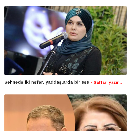
Səhnədə iki nəfər, yaddaşlarda bir səs
- Saffari yazır…