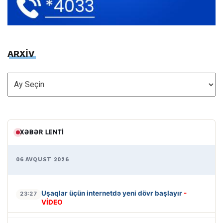
ARXİV
ARXİV
XƏBƏR LENTI
06 AVQUST 2026
Uşaqlar üçün internetdə yeni dövr başlayır
-
23:27
VİDEO