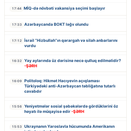
MİQ-də növbəti vakansiya seçimi başlayır
17:44
Azərbaycanda BOKT ləğv olundu
17:33
İsrail “Hizbullah”ın qərargah və silah anbarlarını
17:12
vurdu
Yay aylarında üz dərisinə necə qulluq edilməlidir?
16:32
-ŞƏRH
Politoloq: Hikmət Hacıyevin açıqlaması
16:09
Türkiyədəki anti-Azərbaycan təbliğatına tutarlı
cavabdır
Yeniyetmələr sosial şəbəkələrdə gördüklərini öz
15:56
həyatı ilə müqayisə edir
-ŞƏRH
Ukraynanın Yaroslavla hücumunda Amerikanın
15:53