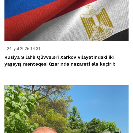
24 İyul 2026 14:31
Rusiya Silahlı Qüvvələri Xarkov vilayətindəki iki
yaşayış məntəqəsi üzərində nəzarəti ələ keçirib