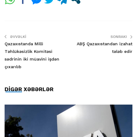
ƏVVƏLKI
SONRAKI
Qazaxıstanda Milli
ABŞ Qazaxıstandan izahat
Təhlükəsizlik Komitəsi
tələb edir
sədrinin iki müavini işdən
çıxarılıb
DİGƏR XƏBƏRLƏR