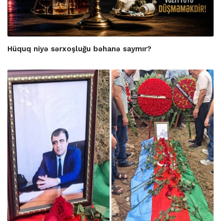
Hüquq niyə sərxoşluğu bəhanə saymır?