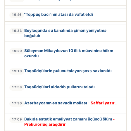
“Toppuş bacı”nın atası da vəfat etdi
19:46
Beyləqanda su kanalında çimən yeniyetmə
19:33
boğulub
Süleyman Mikayılovun 10 illik müavininə hökm
19:20
oxundu
Təqaüdçülərin pulunu talayan şəxs saxlanıldı
19:10
Təqaüdçüləri aldadıb pullarını taladı
17:58
Azərbaycanın ən savadlı mollası
- Saffari yazır…
17:30
Bakıda estetik əməliyyat zamanı üçüncü ölüm
-
17:09
Prokurorluq araşdırır