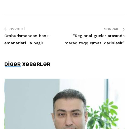
ƏVVƏLKI
SONRAKI
Ombudsmandan bank
“Regional güclər arasında
əmanətləri ilə bağlı
maraq toqquşması dərinləşir”
DİGƏR XƏBƏRLƏR