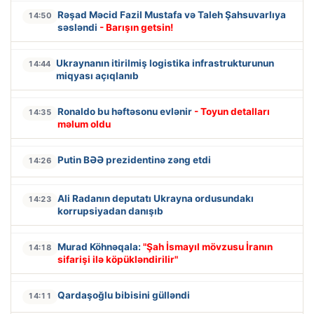
Rəşad Məcid Fazil Mustafa və Taleh Şahsuvarlıya
14:50
səsləndi
- Barışın getsin!
Ukraynanın itirilmiş logistika infrastrukturunun
14:44
miqyası açıqlanıb
Ronaldo bu həftəsonu evlənir
- Toyun detalları
14:35
məlum oldu
Putin BƏƏ prezidentinə zəng etdi
14:26
Ali Radanın deputatı Ukrayna ordusundakı
14:23
korrupsiyadan danışıb
Murad Köhnəqala:
"Şah İsmayıl mövzusu İranın
14:18
sifarişi ilə köpükləndirilir"
Qardaşoğlu bibisini gülləndi
14:11