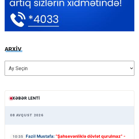
ARXİV
ARXİV
XƏBƏR LENTI
08 AVQUST 2026
Fazil Mustafa:
“Şahsevənliklə dövlət qurulmaz” -
10:35