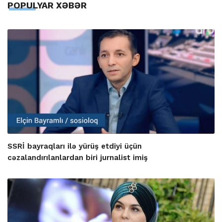
POPULYAR XƏBƏR
SSRİ bayraqları ilə yürüş etdiyi üçün
cəzalandırılanlardan biri jurnalist imiş