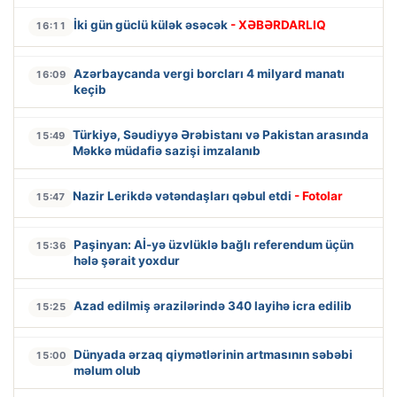
İki gün güclü külək əsəcək
- XƏBƏRDARLIQ
16:11
Azərbaycanda vergi borcları 4 milyard manatı
16:09
keçib
Türkiyə, Səudiyyə Ərəbistanı və Pakistan arasında
15:49
Məkkə müdafiə sazişi imzalanıb
Nazir Lerikdə vətəndaşları qəbul etdi
- Fotolar
15:47
Paşinyan: Aİ-yə üzvlüklə bağlı referendum üçün
15:36
hələ şərait yoxdur
Azad edilmiş ərazilərində 340 layihə icra edilib
15:25
Dünyada ərzaq qiymətlərinin artmasının səbəbi
15:00
məlum olub