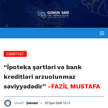
CƏMİYYƏT
“İpoteka şərtləri və bank
kreditləri arzuolunmaz
səviyyədədir”
-FAZİL MUSTAFA
Müəllif:
Şəbnəm
02 İyun 2026 12:17