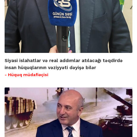
Siyasi islahatlar və real addımlar atılacağı təqdirdə
insan hüquqlarının vəziyyəti dəyişə bilər
- Hüquq müdafiəçisi