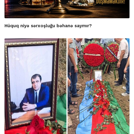
Hüquq niyə sərxoşluğu bəhanə saymır?