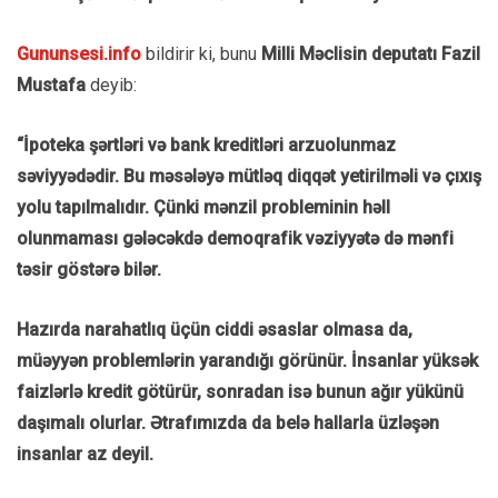
Gununsesi.info
bildirir ki, bunu
Milli Məclisin deputatı Fazil
Mustafa
deyib:
“İpoteka şərtləri və bank kreditləri arzuolunmaz
səviyyədədir. Bu məsələyə mütləq diqqət yetirilməli və çıxış
yolu tapılmalıdır. Çünki mənzil probleminin həll
olunmaması gələcəkdə demoqrafik vəziyyətə də mənfi
təsir göstərə bilər.
Hazırda narahatlıq üçün ciddi əsaslar olmasa da,
müəyyən problemlərin yarandığı görünür. İnsanlar yüksək
faizlərlə kredit götürür, sonradan isə bunun ağır yükünü
daşımalı olurlar. Ətrafımızda da belə hallarla üzləşən
insanlar az deyil.