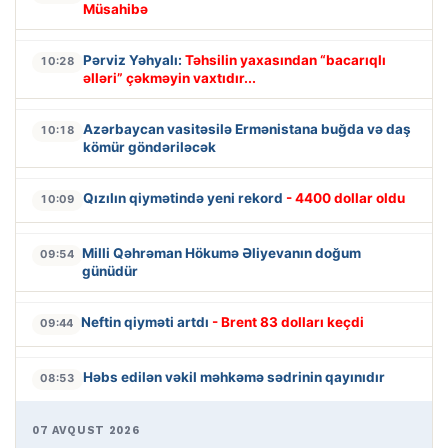
Müsahibə
Pərviz Yəhyalı:
Təhsilin yaxasından “bacarıqlı
10:28
əlləri” çəkməyin vaxtıdır...
Azərbaycan vasitəsilə Ermənistana buğda və daş
10:18
kömür göndəriləcək
Qızılın qiymətində yeni rekord
- 4400 dollar oldu
10:09
Milli Qəhrəman Hökumə Əliyevanın doğum
09:54
günüdür
Neftin qiyməti artdı
- Brent 83 dolları keçdi
09:44
Həbs edilən vəkil məhkəmə sədrinin qayınıdır
08:53
07 AVQUST 2026