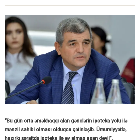
“Bu gün orta əməkhaqqı alan gənclərin ipoteka yolu ilə
mənzil sahibi olması olduqca çətinləşib. Ümumiyyətlə,
hazırkı şəraitdə ipoteka ilə ev almaq asan deyil”.