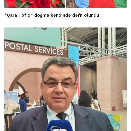
“Qara Tofiq” doğma kəndində dəfn olundu