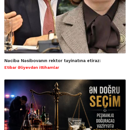
Nəcibə Nəsibovanın rektor təyinatına etiraz:
Etibar Əliyevdən ittihamlar