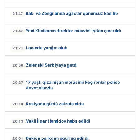
Bakı və Zəngilanda ağaclar qanunsuz kəsilib
21:47
Yeni Klinikanın direktor müavini işdən çıxarıldı
21:42
Laçında yanğın olub
21:21
Zelenski Serbiyaya getdi
20:50
17 yaşlı qıza nişan mərasimi keçirənlər polisə
20:27
dəvət olundu
Rusiyada güclü zəlzələ oldu
20:18
Vəkil İlqar Həmidov həbs edildi
20:13
Bakıda parkdan oğurluq edildi
20:01