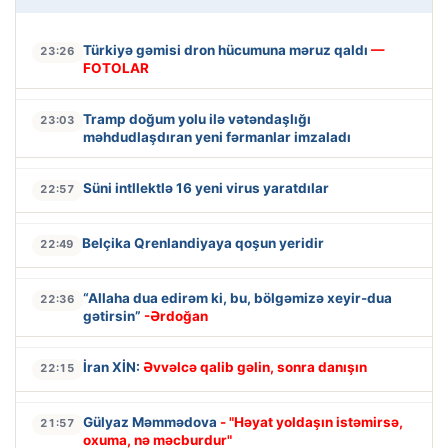
Türkiyə gəmisi dron hücumuna məruz qaldı
—
23:26
FOTOLAR
Tramp doğum yolu ilə vətəndaşlığı
23:03
məhdudlaşdıran yeni fərmanlar imzaladı
Süni intllektlə 16 yeni virus yaratdılar
22:57
Belçika Qrenlandiyaya qoşun yeridir
22:49
“Allaha dua edirəm ki, bu, bölgəmizə xeyir-dua
22:36
gətirsin”
-Ərdoğan
İran XİN:
Əvvəlcə qalib gəlin, sonra danışın
22:15
Gülyaz Məmmədova
- "Həyat yoldaşın istəmirsə,
21:57
oxuma, nə məcburdur"