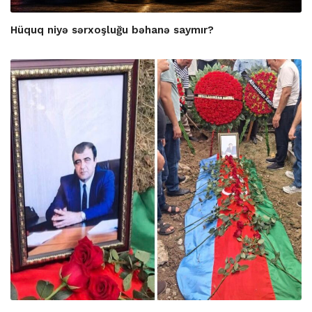
Hüquq niyə sərxoşluğu bəhanə saymır?