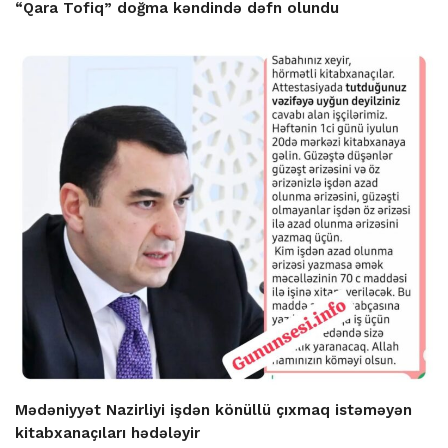
“Qara Tofiq” doğma kəndində dəfn olundu
Mədəniyyət Nazirliyi işdən könüllü çıxmaq istəməyən
kitabxanaçıları hədələyir