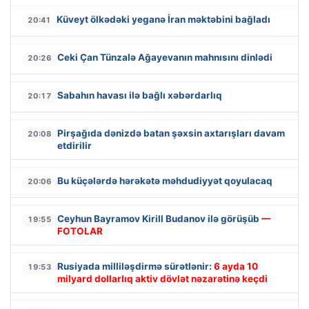
Küveyt ölkədəki yeganə İran məktəbini bağladı
20:41
Ceki Çan Tünzalə Ağayevanın mahnısını dinlədi
20:26
Sabahın havası ilə bağlı xəbərdarlıq
20:17
Pirşağıda dənizdə batan şəxsin axtarışları davam
20:08
etdirilir
Bu küçələrdə hərəkətə məhdudiyyət qoyulacaq
20:06
Ceyhun Bayramov Kirill Budanov ilə görüşüb
—
19:55
FOTOLAR
Rusiyada milliləşdirmə sürətlənir:
6 ayda 10
19:53
milyard dollarlıq aktiv dövlət nəzarətinə keçdi