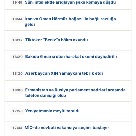
Süni intellektlə arıqlayan şəxs komaya düşdü
19:49
İran və Oman Hörmüz boğazı ilə bağlı razılığa
19:44
gəldi
Tiktoker “Beniz”ə hökm oxundu
18:37
Bakıda 6 marşrutun hərəkət sxemi dəyişdirilir
18:20
Azərbaycan XİN Yamaykanı təbrik etdi
18:20
Ermənistan və Rusiya parlament sədrləri arasında
18:00
telefon danışığı olub
Yeniyetmənin meyiti tapıldı
17:58
MİQ-də növbəti vakansiya seçimi başlayır
17:44