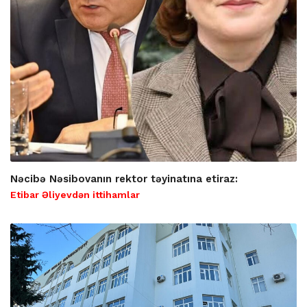
Nəcibə Nəsibovanın rektor təyinatına etiraz:
Etibar Əliyevdən ittihamlar