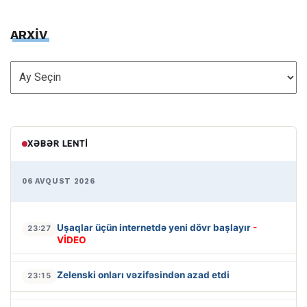
ARXİV
ARXİV
XƏBƏR LENTI
06 AVQUST 2026
Uşaqlar üçün internetdə yeni dövr başlayır
-
23:27
VİDEO
Zelenski onları vəzifəsindən azad etdi
23:15