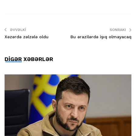
ƏVVƏLKI
SONRAKI
Xəzərdə zəlzələ oldu
Bu ərazilərdə işıq olmayacaq
DİGƏR XƏBƏRLƏR