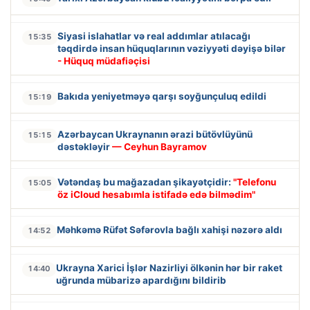
Siyasi islahatlar və real addımlar atılacağı
15:35
təqdirdə insan hüquqlarının vəziyyəti dəyişə bilər
- Hüquq müdafiəçisi
Bakıda yeniyetməyə qarşı soyğunçuluq edildi
15:19
Azərbaycan Ukraynanın ərazi bütövlüyünü
15:15
dəstəkləyir
— Ceyhun Bayramov
Vətəndaş bu mağazadan şikayətçidir:
"Telefonu
15:05
öz iCloud hesabımla istifadə edə bilmədim"
Məhkəmə Rüfət Səfərovla bağlı xahişi nəzərə aldı
14:52
Ukrayna Xarici İşlər Nazirliyi ölkənin hər bir raket
14:40
uğrunda mübarizə apardığını bildirib