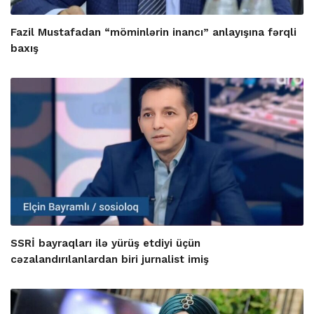
Fazil Mustafadan “möminlərin inancı” anlayışına fərqli
baxış
SSRİ bayraqları ilə yürüş etdiyi üçün
cəzalandırılanlardan biri jurnalist imiş