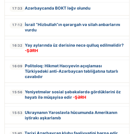
Azərbaycanda BOKT ləğv olundu
17:33
İsrail “Hizbullah”ın qərargah və silah anbarlarını
17:12
vurdu
Yay aylarında üz dərisinə necə qulluq edilməlidir?
16:32
-ŞƏRH
Politoloq: Hikmət Hacıyevin açıqlaması
16:09
Türkiyədəki anti-Azərbaycan təbliğatına tutarlı
cavabdır
Yeniyetmələr sosial şəbəkələrdə gördüklərini öz
15:56
həyatı ilə müqayisə edir
-ŞƏRH
Ukraynanın Yaroslavla hücumunda Amerikanın
15:53
iştirakı aşkarlanıb
Tarixi Azərbaycan klubu fəaliyyətini bərpa edir
15:40