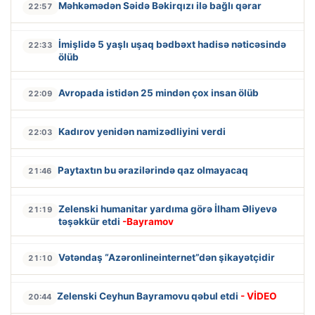
Məhkəmədən Səidə Bəkirqızı ilə bağlı qərar
22:57
İmişlidə 5 yaşlı uşaq bədbəxt hadisə nəticəsində
22:33
ölüb
Avropada istidən 25 mindən çox insan ölüb
22:09
Kadırov yenidən namizədliyini verdi
22:03
Paytaxtın bu ərazilərində qaz olmayacaq
21:46
Zelenski humanitar yardıma görə İlham Əliyevə
21:19
təşəkkür etdi
-Bayramov
Vətəndaş “Azəronlineinternet”dən şikayətçidir
21:10
Zelenski Ceyhun Bayramovu qəbul etdi
- VİDEO
20:44