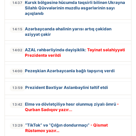
Kursk bölgəsinə hücumda təqsirli bilinən Ukrayna
14:37
Silahlı Qüvvələrinin muzdlu əsgərlərinin sayı
açıqlanıb
Azərbaycanda əhalinin yarısı artıq çəkidən
14:15
əziyyət çəkir
AZAL rəhbərliyində dəyişiklik:
Təyinat səlahiyyəti
14:02
Prezidentə verildi
Pezeşkian Azərbaycanla bağlı tapşırıq verdi
14:00
Prezident Bəxtiyar Aslanbəylini təltif etdi
13:59
Elmə və dövlətçiliyə həsr olunmuş ziyalı ömrü
-
13:42
Qurban Sadıqov yazır...
“TikTok” və “Çılğın dondurmaçı”
- Qismət
13:29
Rüstəmov yazır…