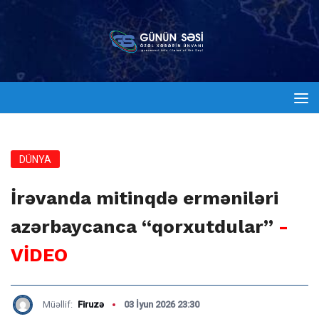
DÜNYA
İrəvanda mitinqdə erməniləri
azərbaycanca “qorxutdular”
-
VİDEO
Müəllif:
Firuzə
03 İyun 2026 23:30