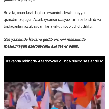
Belə ki, onun tərəfdaşları revanşist əhval-ruhiyyəni
qızışdırmaq üçün Azərbaycanca səsyazıları səsləndirib və
toplaşanları azərbaycanlılarla ürkütməyə cəhd ediblər.
Səs yazısında İrəvana gedib erməni mənzilində
məskunlaşan azərbaycanlı ailə təsvir edilib.