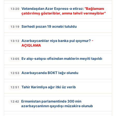
Vətəndaşdan Azər Express-ə etiraz:
"Bağlamanı
13:20
çatdırılmış göstəriblər, amma təhvil verməyiblər"
Sərhədi pozan 19 əcnəbi tutuldu
13:19
Azərbaycanlılar niyə banka pul qoymur?
-
13:12
AÇIQLAMA
Ev alqı-satqısı ofisindən maklerin meyiti tapıldı
13:05
Azərbaycanda BOKT ləğv olundu
12:53
Tahir Kərimliyə ağır itki üz verib
12:51
Ermənistan parlamentində 300 min
12:42
azərbaycanlının qayıdışı müzakirə olunub