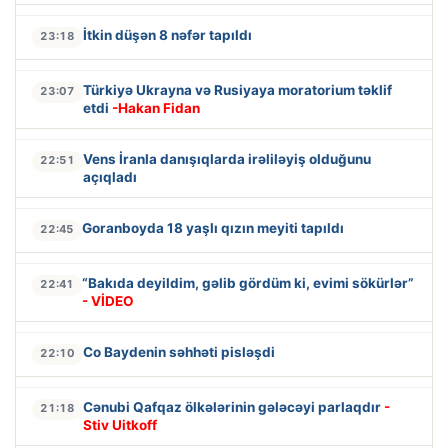
İtkin düşən 8 nəfər tapıldı
23:18
Türkiyə Ukrayna və Rusiyaya moratorium təklif
23:07
etdi
-Hakan Fidan
Vens İranla danışıqlarda irəliləyiş olduğunu
22:51
açıqladı
Goranboyda 18 yaşlı qızın meyiti tapıldı
22:45
“Bakıda deyildim, gəlib gördüm ki, evimi sökürlər”
22:41
- VİDEO
Co Baydenin səhhəti pisləşdi
22:10
Cənubi Qafqaz ölkələrinin gələcəyi parlaqdır
-
21:18
Stiv Uitkoff