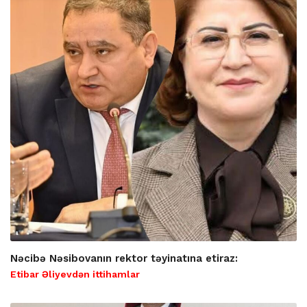
Nəcibə Nəsibovanın rektor təyinatına etiraz:
Etibar Əliyevdən ittihamlar