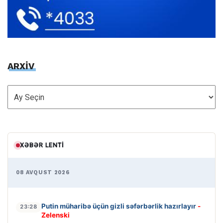
ARXİV
ARXİV
XƏBƏR LENTI
08 AVQUST 2026
Putin müharibə üçün gizli səfərbərlik hazırlayır
-
23:28
Zelenski