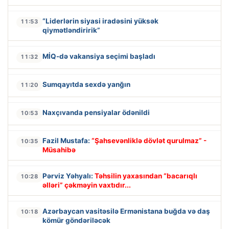
“Liderlərin siyasi iradəsini yüksək
11:53
qiymətləndiririk”
MİQ-də vakansiya seçimi başladı
11:32
Sumqayıtda sexdə yanğın
11:20
Naxçıvanda pensiyalar ödənildi
10:53
Fazil Mustafa:
“Şahsevənliklə dövlət qurulmaz” -
10:35
Müsahibə
Pərviz Yəhyalı:
Təhsilin yaxasından “bacarıqlı
10:28
əlləri” çəkməyin vaxtıdır...
Azərbaycan vasitəsilə Ermənistana buğda və daş
10:18
kömür göndəriləcək