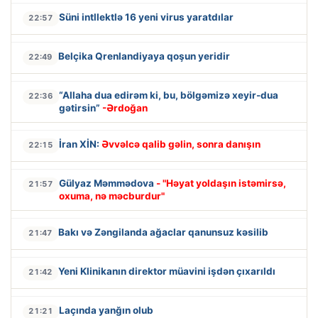
Süni intllektlə 16 yeni virus yaratdılar
22:57
Belçika Qrenlandiyaya qoşun yeridir
22:49
“Allaha dua edirəm ki, bu, bölgəmizə xeyir-dua
22:36
gətirsin”
-Ərdoğan
İran XİN:
Əvvəlcə qalib gəlin, sonra danışın
22:15
Gülyaz Məmmədova
- "Həyat yoldaşın istəmirsə,
21:57
oxuma, nə məcburdur"
Bakı və Zəngilanda ağaclar qanunsuz kəsilib
21:47
Yeni Klinikanın direktor müavini işdən çıxarıldı
21:42
Laçında yanğın olub
21:21