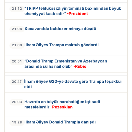
“TRIPP təhlükəsizliyin təminatı baxımından böyük
21:12
əhəmiyyət kəsb edir”
-Prezident
Xocavənddə buldozer minaya düşdü
21:08
İlham Əliyev Trampa məktub göndərdi
21:00
“Donald Tramp Ermənistan və Azərbaycan
20:51
arasında sülhə nail olub”
-Rubio
İlham Əliyev G20-yə dəvətə görə Trampa təşəkkür
20:47
etdi
Hazırda ən böyük narahatlığım iqtisadi
20:03
məsələlərdir
-Pezeşkian
İlham Əliyev Donald Trampla danışdı
19:28