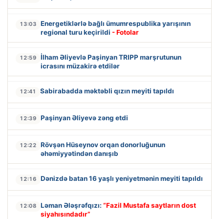
Energetiklərlə bağlı ümumrespublika yarışının
13:03
regional turu keçirildi
- Fotolar
İlham Əliyevlə Paşinyan TRIPP marşrutunun
12:59
icrasını müzakirə etdilər
Sabirabadda məktəbli qızın meyiti tapıldı
12:41
Paşinyan Əliyevə zəng etdi
12:39
Rövşən Hüseynov orqan donorluğunun
12:22
əhəmiyyətindən danışıb
Dənizdə batan 16 yaşlı yeniyetmənin meyiti tapıldı
12:16
Ləman Ələşrəfqızı:
“Fazil Mustafa saytların dost
12:08
siyahısındadır”