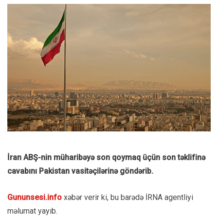
İran ABŞ-nin müharibəyə son qoymaq üçün son təklifinə
cavabını Pakistan vasitəçilərinə göndərib.
Gununsesi.info
xəbər verir ki, bu barədə İRNA agentliyi
məlumat yayıb.