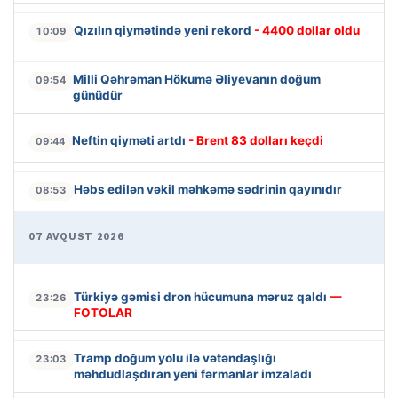
Qızılın qiymətində yeni rekord
- 4400 dollar oldu
10:09
Milli Qəhrəman Hökumə Əliyevanın doğum
09:54
günüdür
Neftin qiyməti artdı
- Brent 83 dolları keçdi
09:44
Həbs edilən vəkil məhkəmə sədrinin qayınıdır
08:53
07 AVQUST 2026
Türkiyə gəmisi dron hücumuna məruz qaldı
—
23:26
FOTOLAR
Tramp doğum yolu ilə vətəndaşlığı
23:03
məhdudlaşdıran yeni fərmanlar imzaladı