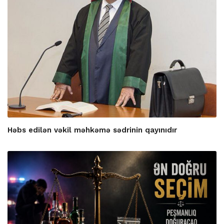
Həbs edilən vəkil məhkəmə sədrinin qayınıdır