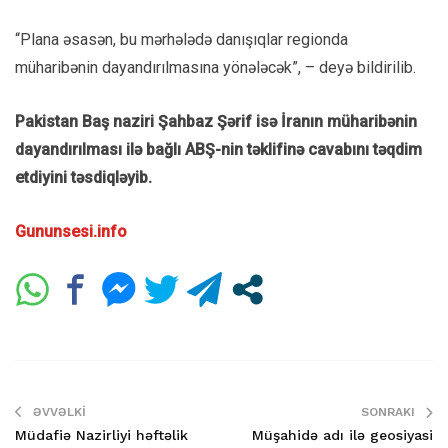
“Plana əsasən, bu mərhələdə danışıqlar regionda
müharibənin dayandırılmasına yönələcək”, – deyə bildirilib.
Pakistan Baş naziri Şahbaz Şərif isə İranın müharibənin
dayandırılması ilə bağlı ABŞ-nin təklifinə cavabını təqdim
etdiyini təsdiqləyib.
Gununsesi.info
ƏVVƏLKI
SONRAKI
Müdafiə Nazirliyi həftəlik
Müşahidə adı ilə geosiyasi