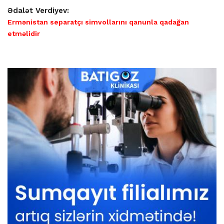
Ədalət Verdiyev:
Ermənistan separatçı simvollarını qanunla qadağan
etməlidir