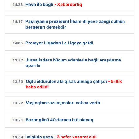
Hava ilə bağlı
- Xəbərdarlıq
14:33
Paşinyanın prezident İlham Əliyevə zəngi sülhün
14:17
bərqərarı deməkdir
Premyer Liqadan La Liqaya getdi
14:05
Jurnalistlərə hücum edənlərlə bağlı araşdırma
13:37
aparılır
Oğlu öldürülən ata qisas almağa çalışdı
- 5 illik
13:30
həbs edildi
Vaşinqton razılaşmaları nəticə verib
13:22
Bazar günü 40 dərəcə isti olacaq
13:21
İmişlidə qəza
- 3 nəfər xəsarət aldı
13:04