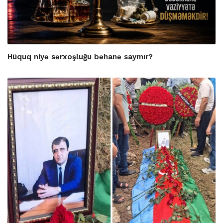
Hüquq niyə sərxoşluğu bəhanə saymır?