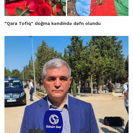
“Qara Tofiq” doğma kəndində dəfn olundu