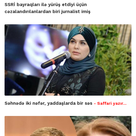
SSRİ bayraqları ilə yürüş etdiyi üçün
cəzalandırılanlardan biri jurnalist imiş
Səhnədə iki nəfər, yaddaşlarda bir səs
- Saffari yazır…