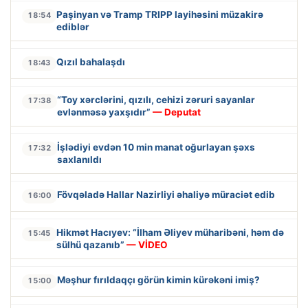
Paşinyan və Tramp TRIPP layihəsini müzakirə
18:54
ediblər
Qızıl bahalaşdı
18:43
“Toy xərclərini, qızılı, cehizi zəruri sayanlar
17:38
evlənməsə yaxşıdır”
— Deputat
İşlədiyi evdən 10 min manat oğurlayan şəxs
17:32
saxlanıldı
Fövqəladə Hallar Nazirliyi əhaliyə müraciət edib
16:00
Hikmət Hacıyev: “İlham Əliyev müharibəni, həm də
15:45
sülhü qazanıb”
— VİDEO
Məşhur fırıldaqçı görün kimin kürəkəni imiş?
15:00