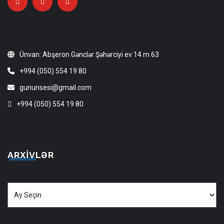
Ünvan: Abşeron Gənclər Şəhərciyi ev 14 m 63
+994 (050) 554 19 80
gununsesi@gmail.com
+994 (050) 554 19 80
ARXIVLƏR
Arxivlər