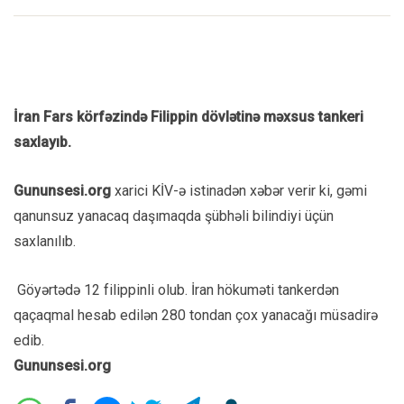
İran Fars körfəzində Filippin dövlətinə məxsus tankeri
saxlayıb.
Gununsesi.org
xarici KİV-ə istinadən xəbər verir ki, gəmi
qanunsuz yanacaq daşımaqda şübhəli bilindiyi üçün
saxlanılıb.
Göyərtədə 12 filippinli olub. İran hökuməti tankerdən
qaçaqmal hesab edilən 280 tondan çox yanacağı müsadirə
edib.
Gununsesi.org