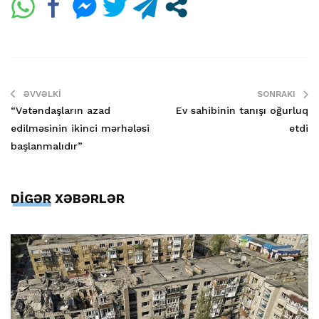
ƏVVƏLKI
SONRAKI
“Vətəndaşların azad
Ev sahibinin tanışı oğurluq
edilməsinin ikinci mərhələsi
etdi
başlanmalıdır”
DİGƏR XƏBƏRLƏR