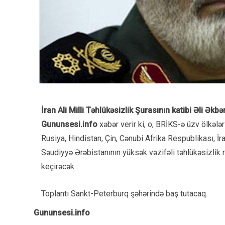
İran Ali Milli Təhlükəsizlik Şurasının katibi Əli Ək
Gununsesi.info
xəbər verir ki, o, BRİKS-ə üzv ölkələr
Rusiya, Hindistan, Çin, Cənubi Afrika Respublikası, İra
Səudiyyə Ərəbistanının yüksək vəzifəli təhlükəsizlik r
keçirəcək.
Toplantı Sankt-Peterburq şəhərində baş tutacaq.
Gununsesi.info