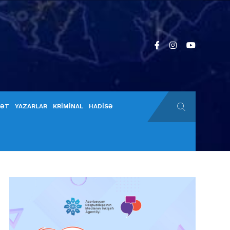
YƏT
YAZARLAR
KRİMİNAL
HADİSƏ