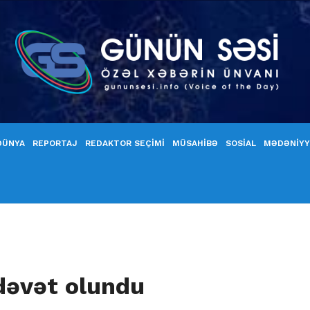
DÜNYA
REPORTAJ
REDAKTOR SEÇİMİ
MÜSAHİBƏ
SOSİAL
MƏDƏNİY
 dəvət olundu