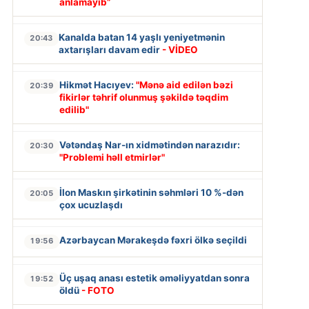
anlamayıb”
Kanalda batan 14 yaşlı yeniyetmənin
20:43
axtarışları davam edir
- VİDEO
Hikmət Hacıyev:
"Mənə aid edilən bəzi
20:39
fikirlər təhrif olunmuş şəkildə təqdim
edilib"
Vətəndaş Nar-ın xidmətindən narazıdır:
20:30
"Problemi həll etmirlər"
İlon Maskın şirkətinin səhmləri 10 %-dən
20:05
çox ucuzlaşdı
Azərbaycan Mərakeşdə fəxri ölkə seçildi
19:56
Üç uşaq anası estetik əməliyyatdan sonra
19:52
öldü
- FOTO