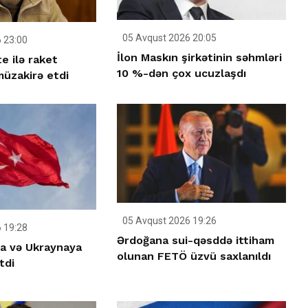
05 Avqust 2026 20:05
 23:00
İlon Maskın şirkətinin səhmləri
e ilə raket
10 %-dən çox ucuzlaşdı
üzakirə etdi
05 Avqust 2026 19:26
 19:28
Ərdoğana sui-qəsddə ittiham
ya və Ukraynaya
olunan FETÖ üzvü saxlanıldı
tdi