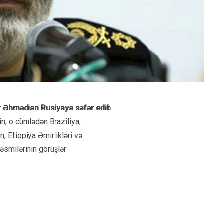
bər Əhmədian Rusiyaya səfər edib.
in, o cümlədən Braziliya,
n, Efiopiya Əmirlikləri və
əsmilərinin görüşlər