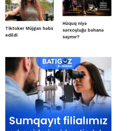
Hüquq niyə
Tiktoker Müjgan həbs
sərxoşluğu bəhanə
edildi
saymır?