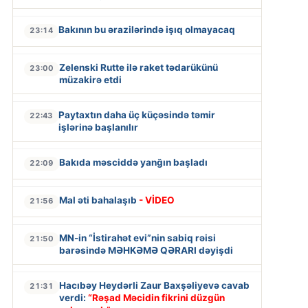
Bakının bu ərazilərində işıq olmayacaq
23:14
Zelenski Rutte ilə raket tədarükünü
23:00
müzakirə etdi
Paytaxtın daha üç küçəsində təmir
22:43
işlərinə başlanılır
Bakıda məsciddə yanğın başladı
22:09
Mal əti bahalaşıb
- VİDEO
21:56
MN-in “İstirahət evi”nin sabiq rəisi
21:50
barəsində MƏHKƏMƏ QƏRARI dəyişdi
Hacıbəy Heydərli Zaur Baxşəliyevə cavab
21:31
verdi:
“Rəşad Məcidin fikrini düzgün