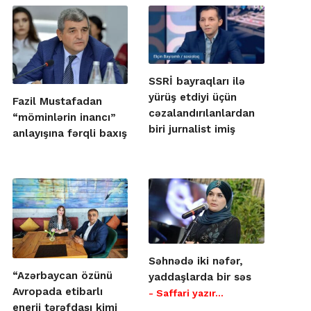
SSRİ bayraqları ilə
yürüş etdiyi üçün
Fazil Mustafadan
cəzalandırılanlardan
“möminlərin inancı”
biri jurnalist imiş
anlayışına fərqli baxış
Səhnədə iki nəfər,
“Azərbaycan özünü
yaddaşlarda bir səs
Avropada etibarlı
- Saffari yazır…
enerji tərəfdaşı kimi