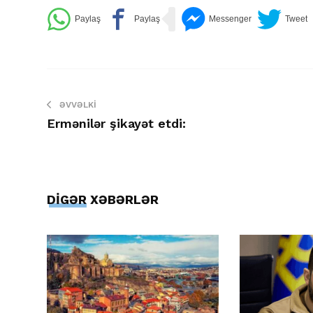
ƏVVƏLKI
Ermənilər şikayət etdi:
DİGƏR XƏBƏRLƏR