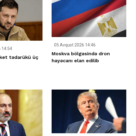
05 Avqust 2026 14:46
 14:54
Moskva bölgəsində dron
ket tədarükü üç
həyəcanı elan edilib