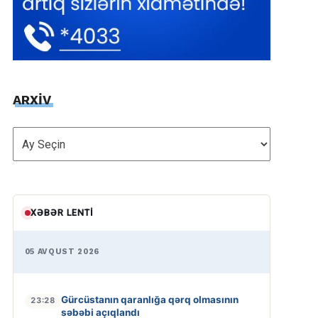
ARXİV
ARXİV
XƏBƏR LENTI
05 AVQUST 2026
Gürcüstanın qaranlığa qərq olmasının
23:28
səbəbi açıqlandı