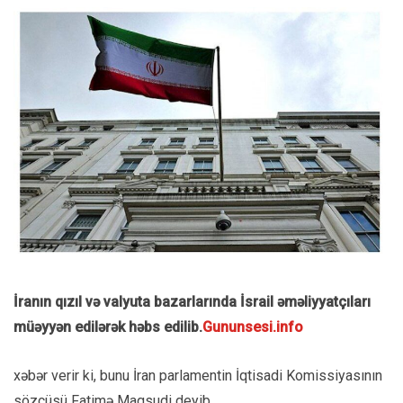
İranın qızıl və valyuta bazarlarında İsrail əməliyyatçıları
müəyyən edilərək həbs edilib.
Gununsesi.info
xəbər verir ki, bunu İran parlamentin İqtisadi Komissiyasının
sözçüsü Fatimə Maqsudi deyib.