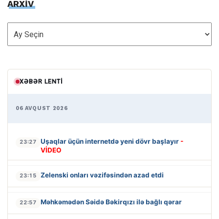
ARXİV
ARXİV
XƏBƏR LENTI
06 AVQUST 2026
Uşaqlar üçün internetdə yeni dövr başlayır
-
23:27
VİDEO
Zelenski onları vəzifəsindən azad etdi
23:15
Məhkəmədən Səidə Bəkirqızı ilə bağlı qərar
22:57