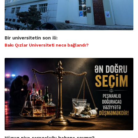
Bir universitetin son ili:
Bakı Qızlar Universiteti necə bağlandı?
Hüquq niyə sərxoşluğu bəhanə saymır?