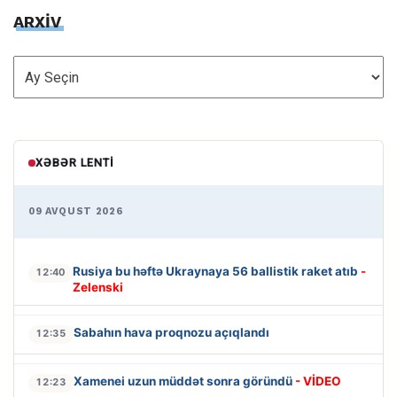
ARXİV
ARXİV
XƏBƏR LENTI
09 AVQUST 2026
Rusiya bu həftə Ukraynaya 56 ballistik raket atıb
-
12:40
Zelenski
Sabahın hava proqnozu açıqlandı
12:35
Xamenei uzun müddət sonra göründü
- VİDEO
12:23