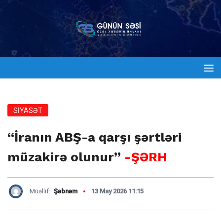
SİYASƏT
“İranın ABŞ-a qarşı şərtləri
müzakirə olunur”
-ŞƏRH
Müəllif:
Şəbnəm
13 May 2026 11:15