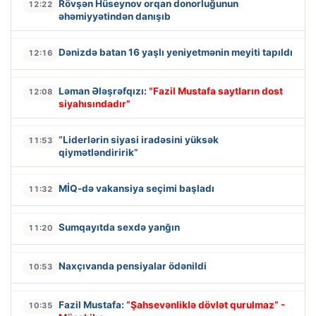
Rövşən Hüseynov orqan donorluğunun
12:22
əhəmiyyətindən danışıb
Dənizdə batan 16 yaşlı yeniyetmənin meyiti tapıldı
12:16
Ləman Ələşrəfqızı:
“Fazil Mustafa saytların dost
12:08
siyahısındadır”
“Liderlərin siyasi iradəsini yüksək
11:53
qiymətləndiririk”
MİQ-də vakansiya seçimi başladı
11:32
Sumqayıtda sexdə yanğın
11:20
Naxçıvanda pensiyalar ödənildi
10:53
Fazil Mustafa:
“Şahsevənliklə dövlət qurulmaz” -
10:35