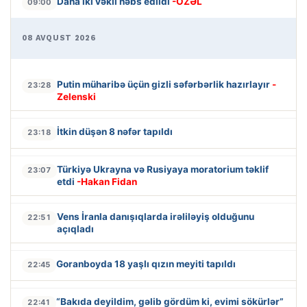
Daha iki vəkil həbs edildi
-ÖZƏL
09:00
08 AVQUST 2026
Putin müharibə üçün gizli səfərbərlik hazırlayır
-
23:28
Zelenski
İtkin düşən 8 nəfər tapıldı
23:18
Türkiyə Ukrayna və Rusiyaya moratorium təklif
23:07
etdi
-Hakan Fidan
Vens İranla danışıqlarda irəliləyiş olduğunu
22:51
açıqladı
Goranboyda 18 yaşlı qızın meyiti tapıldı
22:45
“Bakıda deyildim, gəlib gördüm ki, evimi sökürlər”
22:41