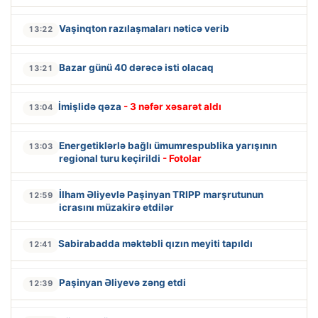
Vaşinqton razılaşmaları nəticə verib
13:22
Bazar günü 40 dərəcə isti olacaq
13:21
İmişlidə qəza
- 3 nəfər xəsarət aldı
13:04
Energetiklərlə bağlı ümumrespublika yarışının
13:03
regional turu keçirildi
- Fotolar
İlham Əliyevlə Paşinyan TRIPP marşrutunun
12:59
icrasını müzakirə etdilər
Sabirabadda məktəbli qızın meyiti tapıldı
12:41
Paşinyan Əliyevə zəng etdi
12:39