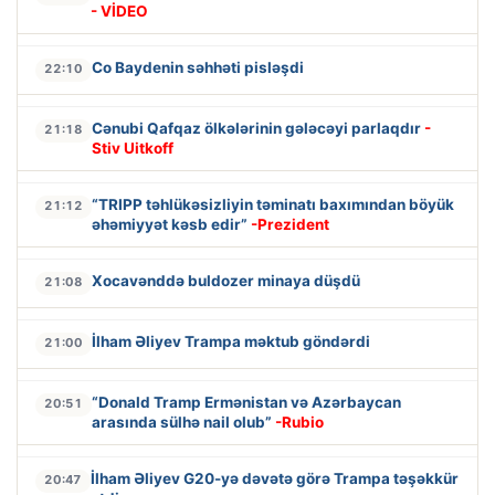
- VİDEO
Co Baydenin səhhəti pisləşdi
22:10
Cənubi Qafqaz ölkələrinin gələcəyi parlaqdır
-
21:18
Stiv Uitkoff
“TRIPP təhlükəsizliyin təminatı baxımından böyük
21:12
əhəmiyyət kəsb edir”
-Prezident
Xocavənddə buldozer minaya düşdü
21:08
İlham Əliyev Trampa məktub göndərdi
21:00
“Donald Tramp Ermənistan və Azərbaycan
20:51
arasında sülhə nail olub”
-Rubio
İlham Əliyev G20-yə dəvətə görə Trampa təşəkkür
20:47