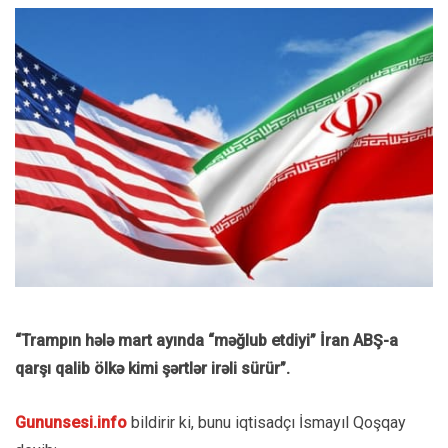
“Trampın hələ mart ayında “məğlub etdiyi” İran ABŞ-a
qarşı qalib ölkə kimi şərtlər irəli sürür”.
Gununsesi.info
bildirir ki, bunu iqtisadçı İsmayıl Qoşqay