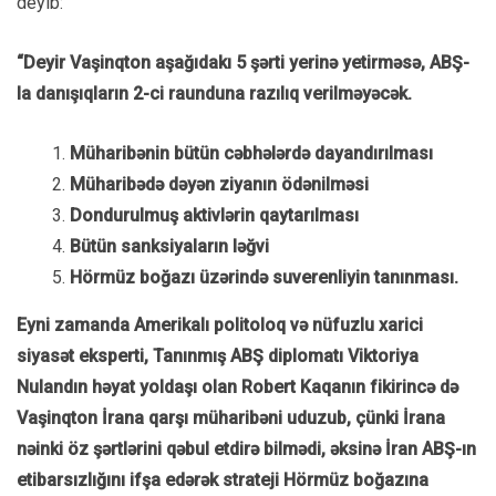
deyib:
“Deyir Vaşinqton aşağıdakı 5 şərti yerinə yetirməsə, ABŞ-
la danışıqların 2-ci raunduna razılıq verilməyəcək.
Müharibənin bütün cəbhələrdə dayandırılması
Müharibədə dəyən ziyanın ödənilməsi
Dondurulmuş aktivlərin qaytarılması
Bütün sanksiyaların ləğvi
Hörmüz boğazı üzərində suverenliyin tanınması.
Eyni zamanda Amerikalı politoloq və nüfuzlu xarici
siyasət eksperti, Tanınmış ABŞ diplomatı Viktoriya
Nulandın həyat yoldaşı olan Robert Kaqanın fikirincə də
Vaşinqton İrana qarşı müharibəni uduzub, çünki İrana
nəinki öz şərtlərini qəbul etdirə bilmədi, əksinə İran ABŞ-ın
etibarsızlığını ifşa edərək strateji Hörmüz boğazına