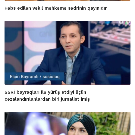
Həbs edilən vəkil məhkəmə sədrinin qayınıdır
SSRİ bayraqları ilə yürüş etdiyi üçün
cəzalandırılanlardan biri jurnalist imiş