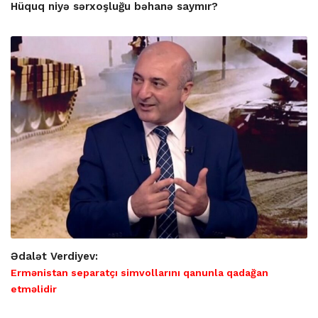
Hüquq niyə sərxoşluğu bəhanə saymır?
Ədalət Verdiyev:
Ermənistan separatçı simvollarını qanunla qadağan
etməlidir