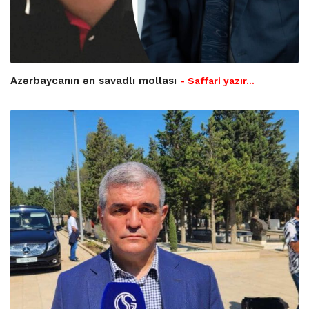
Azərbaycanın ən savadlı mollası
- Saffari yazır…