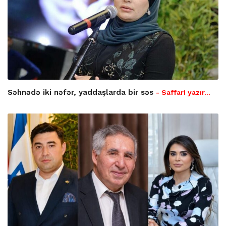
Səhnədə iki nəfər, yaddaşlarda bir səs
- Saffari yazır…