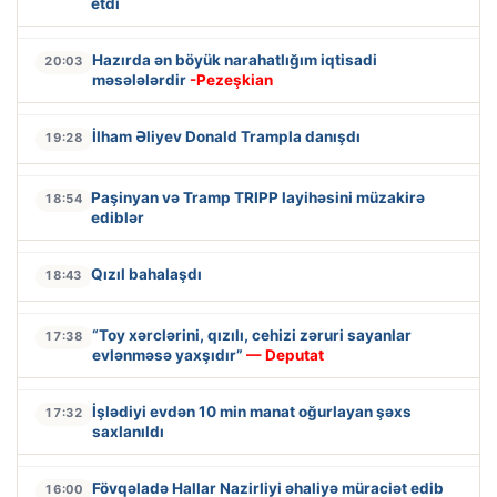
etdi
Hazırda ən böyük narahatlığım iqtisadi
20:03
məsələlərdir
-Pezeşkian
İlham Əliyev Donald Trampla danışdı
19:28
Paşinyan və Tramp TRIPP layihəsini müzakirə
18:54
ediblər
Qızıl bahalaşdı
18:43
“Toy xərclərini, qızılı, cehizi zəruri sayanlar
17:38
evlənməsə yaxşıdır”
— Deputat
İşlədiyi evdən 10 min manat oğurlayan şəxs
17:32
saxlanıldı
Fövqəladə Hallar Nazirliyi əhaliyə müraciət edib
16:00