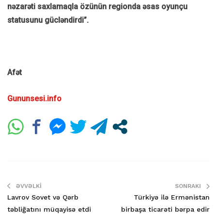
nəzarəti saxlamaqla özünün regionda əsas oyunçu
statusunu gücləndirdi”.
Afət
Gununsesi.info
ƏVVƏLKI
SONRAKI
Lavrov Sovet və Qərb
Türkiyə ilə Ermənistan
təbliğatını müqayisə etdi
birbaşa ticarəti bərpa edir