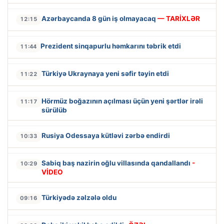
Azərbaycanda 8 gün iş olmayacaq
— TARİXLƏR
12:15
Prezident sinqapurlu həmkarını təbrik etdi
11:44
Türkiyə Ukraynaya yeni səfir təyin etdi
11:22
Hörmüz boğazının açılması üçün yeni şərtlər irəli
11:17
sürülüb
Rusiya Odessaya kütləvi zərbə endirdi
10:33
Sabiq baş nazirin oğlu villasında qandallandı
-
10:29
VİDEO
Türkiyədə zəlzələ oldu
09:16