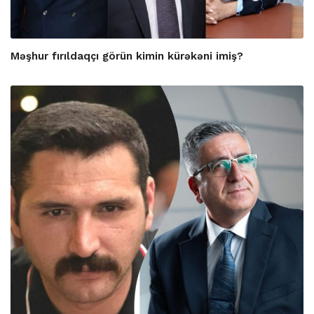
Məşhur fırıldaqçı görün kimin kürəkəni imiş?