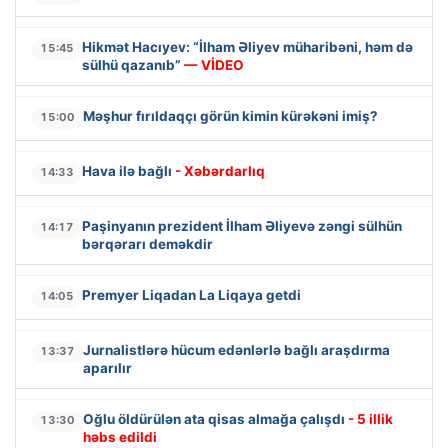
Hikmət Hacıyev: “İlham Əliyev müharibəni, həm də
15:45
sülhü qazanıb”
— VİDEO
Məşhur fırıldaqçı görün kimin kürəkəni imiş?
15:00
Hava ilə bağlı
- Xəbərdarlıq
14:33
Paşinyanın prezident İlham Əliyevə zəngi sülhün
14:17
bərqərarı deməkdir
Premyer Liqadan La Liqaya getdi
14:05
Jurnalistlərə hücum edənlərlə bağlı araşdırma
13:37
aparılır
Oğlu öldürülən ata qisas almağa çalışdı
- 5 illik
13:30
həbs edildi