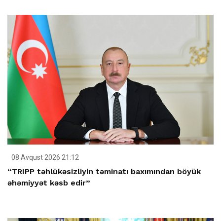
08 Avqust 2026 21:12
“TRIPP təhlükəsizliyin təminatı baxımından böyük
əhəmiyyət kəsb edir”