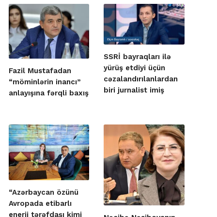
SSRİ bayraqları ilə
yürüş etdiyi üçün
Fazil Mustafadan
cəzalandırılanlardan
“möminlərin inancı”
biri jurnalist imiş
anlayışına fərqli baxış
“Azərbaycan özünü
Avropada etibarlı
enerji tərəfdaşı kimi