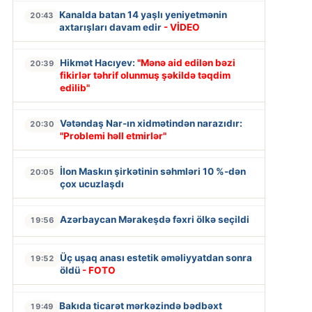
Kanalda batan 14 yaşlı yeniyetmənin
20:43
axtarışları davam edir
- VİDEO
Hikmət Hacıyev:
"Mənə aid edilən bəzi
20:39
fikirlər təhrif olunmuş şəkildə təqdim
edilib"
Vətəndaş Nar-ın xidmətindən narazıdır:
20:30
"Problemi həll etmirlər"
İlon Maskın şirkətinin səhmləri 10 %-dən
20:05
çox ucuzlaşdı
Azərbaycan Mərakeşdə fəxri ölkə seçildi
19:56
Üç uşaq anası estetik əməliyyatdan sonra
19:52
öldü
- FOTO
Bakıda ticarət mərkəzində bədbəxt
19:49