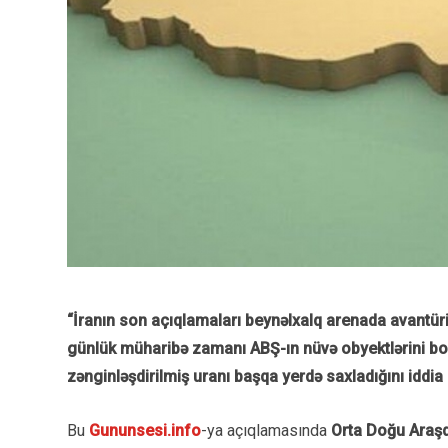
“İranın son açıqlamaları beynəlxalq arenada avantüris
günlük müharibə zamanı ABŞ-ın nüvə obyektlərini 
zənginləşdirilmiş uranı başqa yerdə saxladığını iddi
Bu
Gununsesi.info
-ya açıqlamasında
Orta Doğu Araşd