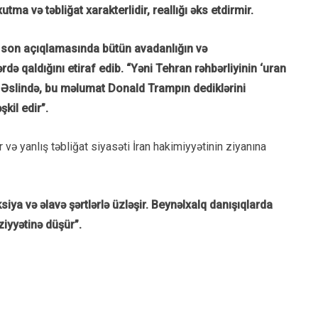
tma və təbliğat xarakterlidir, reallığı əks etdirmir.
ı son açıqlamasında bütün avadanlığın və
də qaldığını etiraf edib. “Yəni Tehran rəhbərliyinin ‘uran
r. Əslində, bu məlumat Donald Trampın dediklərini
kil edir”.
r və yanlış təbliğat siyasəti İran hakimiyyətinin ziyanına
iya və əlavə şərtlərlə üzləşir. Beynəlxalq danışıqlarda
ziyyətinə düşür”.