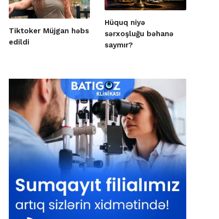
Hüquq niyə
Tiktoker Müjgan həbs
sərxoşluğu bəhanə
edildi
saymır?