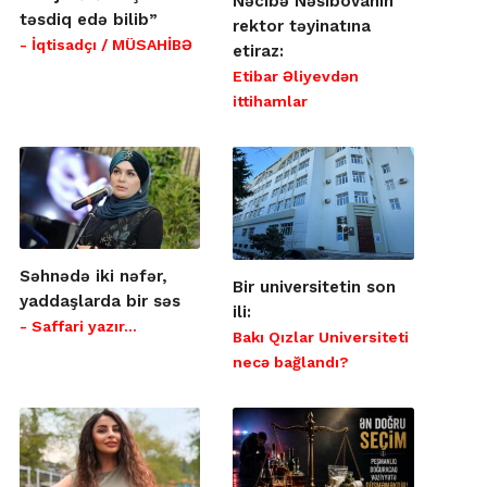
Nəcibə Nəsibovanın
təsdiq edə bilib”
rektor təyinatına
- İqtisadçı / MÜSAHİBƏ
etiraz:
Etibar Əliyevdən
ittihamlar
Səhnədə iki nəfər,
Bir universitetin son
yaddaşlarda bir səs
ili:
- Saffari yazır…
Bakı Qızlar Universiteti
necə bağlandı?