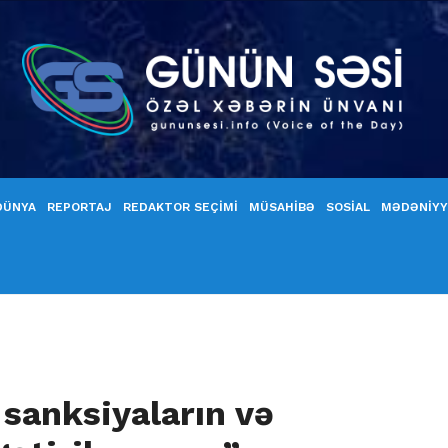
DÜNYA
REPORTAJ
REDAKTOR SEÇİMİ
MÜSAHİBƏ
SOSİAL
MƏDƏNİY
ı sanksiyaların və