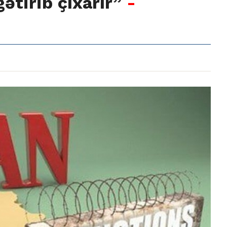
gətirib çıxarır”
-