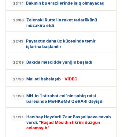
Bakının bu ərazilərində işıq olmayacaq
23:14
Zelenski Rutte ilə raket tədarükünü
23:00
müzakirə etdi
Paytaxtın daha üç küçəsində təmir
22:43
işlərinə başlanılır
Bakıda məsciddə yanğın başladı
22:09
Mal əti bahalaşıb
- VİDEO
21:56
MN-in “İstirahət evi”nin sabiq rəisi
21:50
barəsində MƏHKƏMƏ QƏRARI dəyişdi
Hacıbəy Heydərli Zaur Baxşəliyevə cavab
21:31
verdi:
“Rəşad Məcidin fikrini düzgün
anlamayıb”