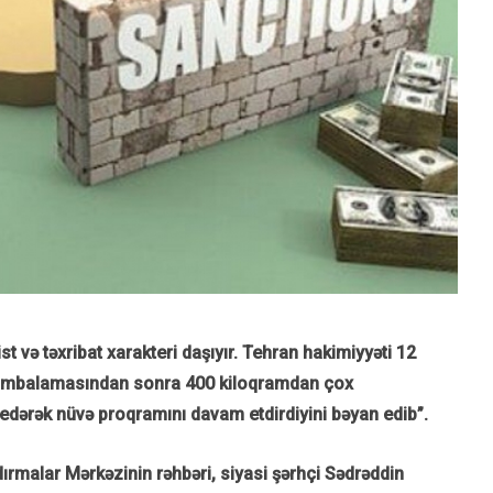
t və təxribat xarakteri daşıyır. Tehran hakimiyyəti 12
bombalamasından sonra 400 kiloqramdan çox
a edərək nüvə proqramını davam etdirdiyini bəyan edib”.
ırmalar Mərkəzinin rəhbəri, siyasi şərhçi Sədrəddin