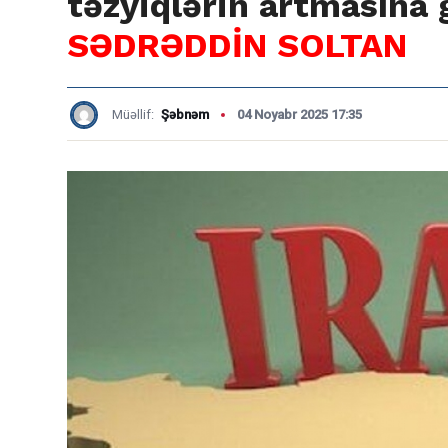
təzyiqlərin artmasına 
SƏDRƏDDİN SOLTAN
Müəllif:
Şəbnəm
04 Noyabr 2025 17:35