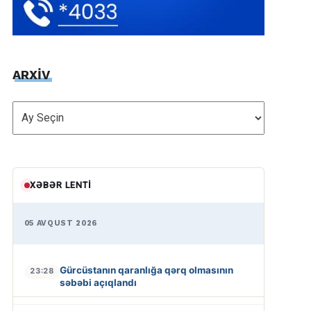
ARXİV
ARXİV
XƏBƏR LENTI
05 AVQUST 2026
Gürcüstanın qaranlığa qərq olmasının
23:28
səbəbi açıqlandı