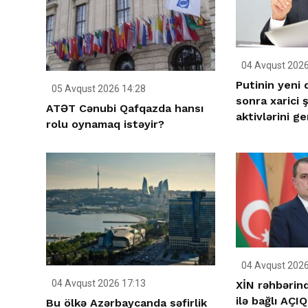
04 Avqust 2026
Putinin yeni
05 Avqust 2026 14:28
sonra xarici ş
ATƏT Cənubi Qafqazda hansı
aktivlərini ge
rolu oynamaq istəyir?
04 Avqust 2026
04 Avqust 2026 17:13
XİN rəhbərind
ilə bağlı AÇ
Bu ölkə Azərbaycanda səfirlik