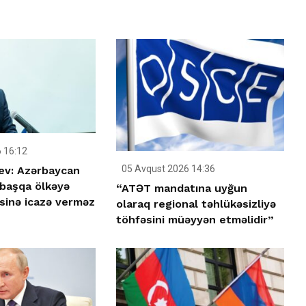
 16:12
05 Avqust 2026 14:36
ev: Azərbaycan
 başqa ölkəyə
“ATƏT mandatına uyğun
əsinə icazə verməz
olaraq regional təhlükəsizliyə
töhfəsini müəyyən etməlidir”