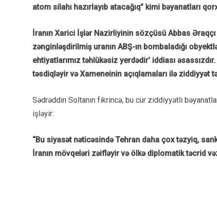
atom silahı hazırlayıb atacağıq” kimi bəyanatları qorxu
İranın Xarici İşlər Nazirliyinin sözçüsü Abbas Əraqç
zənginləşdirilmiş uranın ABŞ-ın bombaladığı obyektlər
ehtiyatlarımız təhlükəsiz yerdədir’ iddiası əsassızdı
təsdiqləyir və Xameneinin açıqlamaları ilə ziddiyyət təş
Sədrəddin Soltanın fikrincə, bu cür ziddiyyətli bəyanatla
işləyir:
“Bu siyasət nəticəsində Tehran daha çox təzyiq, sanks
İranın mövqeləri zəifləyir və ölkə diplomatik təcrid və