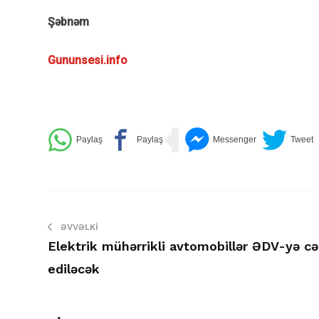
Şəbnəm
Gununsesi.info
ƏVVƏLKI
Elektrik mühərrikli avtomobillər ƏDV-yə cə
ediləcək