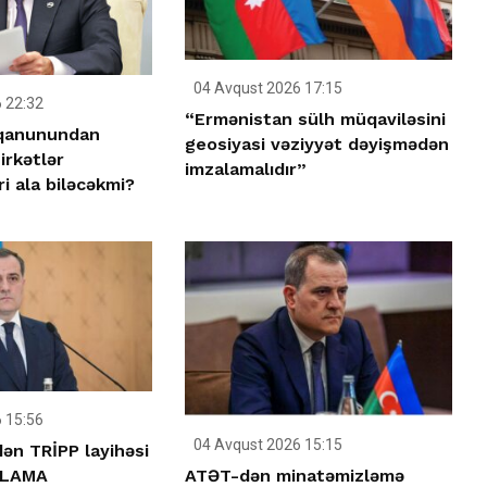
04 Avqust 2026 17:15
 22:32
“Ermənistan sülh müqaviləsini
 qanunundan
geosiyasi vəziyyət dəyişmədən
irkətlər
imzalamalıdır”
ri ala biləcəkmi?
 15:56
04 Avqust 2026 15:15
ən TRİPP layihəsi
ATƏT-dən minatəmizləmə
IQLAMA