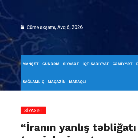
Cümə axşamı, Avq 6, 2026
MANŞET
GÜNDƏM
SİYASƏT
İQTİSADİYYAT
CƏMİYYƏT
SAĞLAMLIQ
MAQAZİN
MARAQLI
SİYASƏT
“İranın yanlış təbliğat