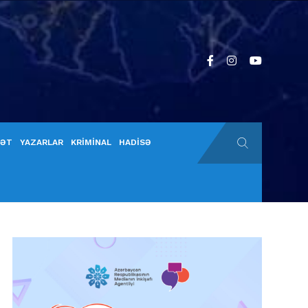
YƏT
YAZARLAR
KRİMİNAL
HADİSƏ