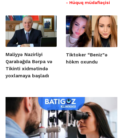
- Hüquq müdafiəçisi
Maliyyə Nazirliyi
Tiktoker “Beniz”ə
Qarabağda Bərpa və
hökm oxundu
Tikinti xidmətində
yoxlamaya başladı