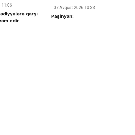
 11:06
07 Avqust 2026 10:33
ədiyyələrə qarşı
Paşinyan:
vam edir