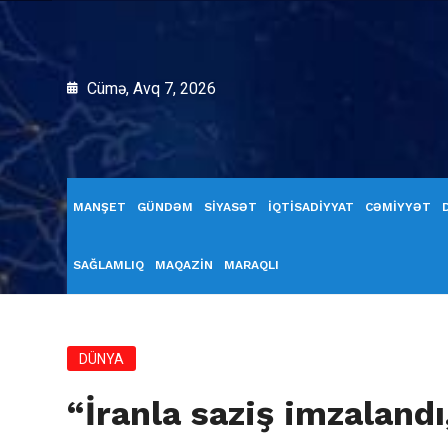
Cümə, Avq 7, 2026
MANŞET
GÜNDƏM
SİYASƏT
İQTİSADİYYAT
CƏMİYYƏT
SAĞLAMLIQ
MAQAZİN
MARAQLI
DÜNYA
“İranla saziş imzaland