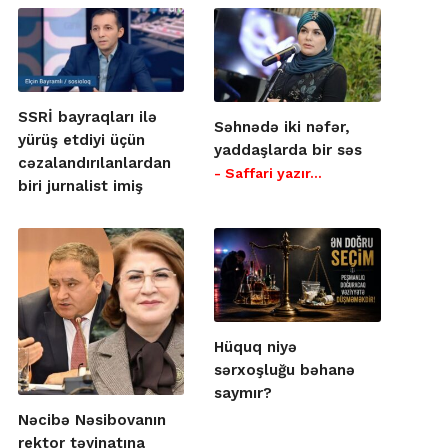
SSRİ bayraqları ilə
Səhnədə iki nəfər,
yürüş etdiyi üçün
yaddaşlarda bir səs
cəzalandırılanlardan
- Saffari yazır…
biri jurnalist imiş
Hüquq niyə
sərxoşluğu bəhanə
saymır?
Nəcibə Nəsibovanın
rektor təyinatına