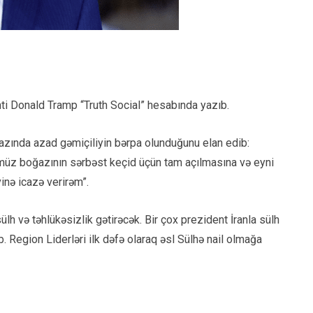
nti Donald Tramp “Truth Social” hesabında yazıb.
azında azad gəmiçiliyin bərpa olunduğunu elan edib:
örmüz boğazının sərbəst keçid üçün tam açılmasına və eyni
nə icazə verirəm”.
lh və təhlükəsizlik gətirəcək. Bir çox prezident İranla sülh
 Region Liderləri ilk dəfə olaraq əsl Sülhə nail olmağa