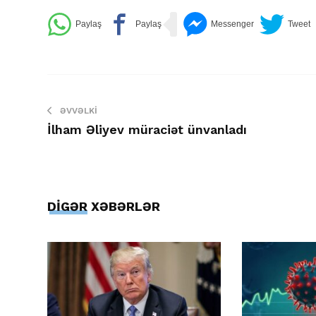
ƏVVƏLKI
İlham Əliyev müraciət ünvanladı
DİGƏR XƏBƏRLƏR