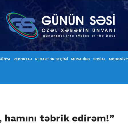
DÜNYA
REPORTAJ
REDAKTOR SEÇİMİ
MÜSAHİBƏ
SOSİAL
MƏDƏNİY
ı, hamını təbrik edirəm!”