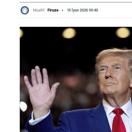
Müəllif:
Firuzə
15 İyun 2026 09:40