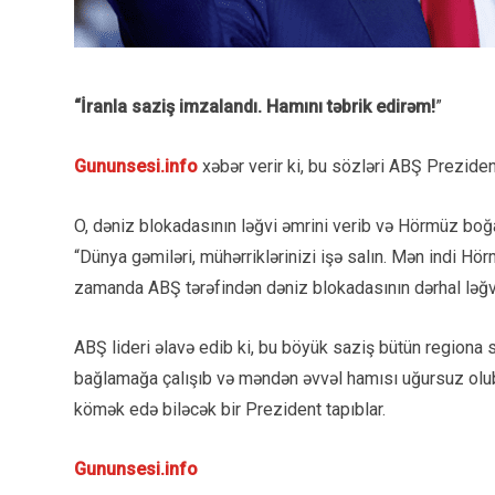
“
İranla
s
aziş imzalandı. Hamını təbrik edirəm!
”
Gununsesi.info
xəbər verir ki, bu sözləri ABŞ Prezide
O, dəniz blokadasının ləğvi əmrini verib və Hörmüz boğ
“Dünya gəmiləri, mühərriklərinizi işə salın. Mən indi H
zamanda ABŞ tərəfindən dəniz blokadasının dərhal ləğvi
ABŞ lideri əlavə edib ki, bu böyük saziş bütün regiona sü
bağlamağa çalışıb və məndən əvvəl hamısı uğursuz olub.
kömək edə biləcək bir Prezident tapıblar.
Gununsesi.info