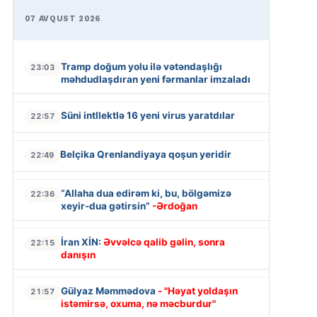
07 AVQUST 2026
Tramp doğum yolu ilə vətəndaşlığı
23:03
məhdudlaşdıran yeni fərmanlar imzaladı
Süni intllektlə 16 yeni virus yaratdılar
22:57
Belçika Qrenlandiyaya qoşun yeridir
22:49
“Allaha dua edirəm ki, bu, bölgəmizə
22:36
xeyir-dua gətirsin”
-Ərdoğan
İran XİN:
Əvvəlcə qalib gəlin, sonra
22:15
danışın
Gülyaz Məmmədova
- "Həyat yoldaşın
21:57
istəmirsə, oxuma, nə məcburdur"