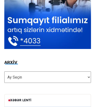
ARXİV
ARXİV
XƏBƏR LENTI