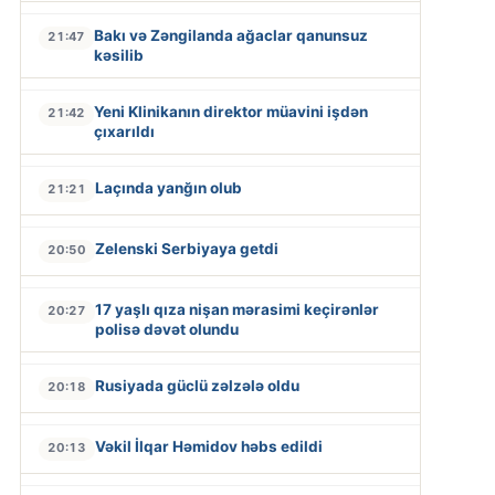
Bakı və Zəngilanda ağaclar qanunsuz
21:47
kəsilib
Yeni Klinikanın direktor müavini işdən
21:42
çıxarıldı
Laçında yanğın olub
21:21
Zelenski Serbiyaya getdi
20:50
17 yaşlı qıza nişan mərasimi keçirənlər
20:27
polisə dəvət olundu
Rusiyada güclü zəlzələ oldu
20:18
Vəkil İlqar Həmidov həbs edildi
20:13