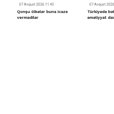
07 Avqust 2026 11:45
07 Avqust 2026
Qonşu ölkələr buna icazə
Türkiyədə bəl
vermədilər
əməliyyat da