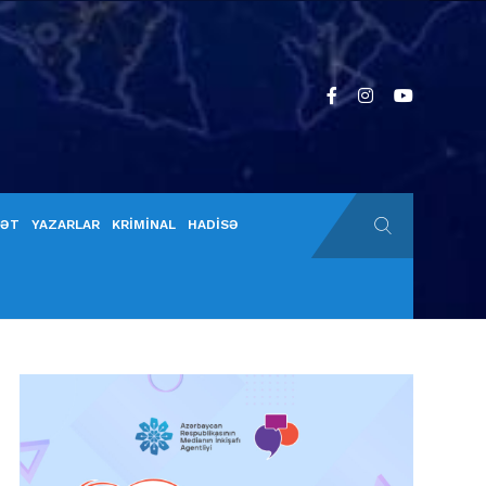
YƏT
YAZARLAR
KRİMİNAL
HADİSƏ