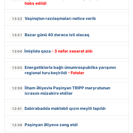
həbs edildi
Vaşinqton razılaşmaları nəticə verib
13:22
Bazar günü 40 dərəcə isti olacaq
13:21
İmişlidə qəza
- 3 nəfər xəsarət aldı
13:04
Energetiklərlə bağlı ümumrespublika yarışının
13:03
regional turu keçirildi
- Fotolar
İlham Əliyevlə Paşinyan TRIPP marşrutunun
12:59
icrasını müzakirə etdilər
Sabirabadda məktəbli qızın meyiti tapıldı
12:41
Paşinyan Əliyevə zəng etdi
12:39