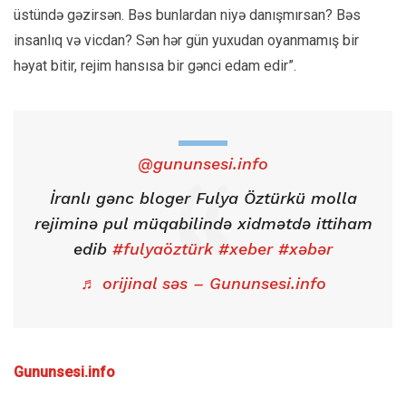
üstündə gəzirsən. Bəs bunlardan niyə danışmırsan? Bəs
insanlıq və vicdan? Sən hər gün yuxudan oyanmamış bir
həyat bitir, rejim hansısa bir gənci edam edir”.
@gununsesi.info
İranlı gənc bloger Fulya Öztürkü molla
rejiminə pul müqabilində xidmətdə ittiham
edib
#fulyaöztürk
#xeber
#xəbər
♬ orijinal səs – Gununsesi.info
Gununsesi.info