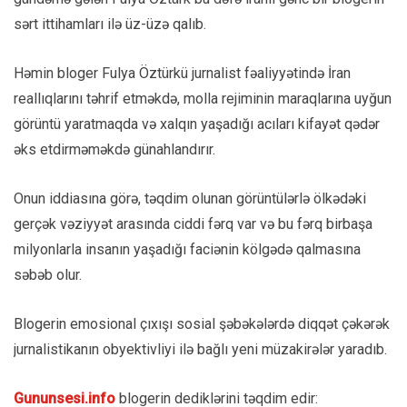
sərt ittihamları ilə üz-üzə qalıb.
Həmin bloger Fulya Öztürkü jurnalist fəaliyyətində İran
reallıqlarını təhrif etməkdə, molla rejiminin maraqlarına uyğun
görüntü yaratmaqda və xalqın yaşadığı acıları kifayət qədər
əks etdirməməkdə günahlandırır.
Onun iddiasına görə, təqdim olunan görüntülərlə ölkədəki
gerçək vəziyyət arasında ciddi fərq var və bu fərq birbaşa
milyonlarla insanın yaşadığı faciənin kölgədə qalmasına
səbəb olur.
Blogerin emosional çıxışı sosial şəbəkələrdə diqqət çəkərək
jurnalistikanın obyektivliyi ilə bağlı yeni müzakirələr yaradıb.
Gununsesi.info
blogerin dediklərini təqdim edir: