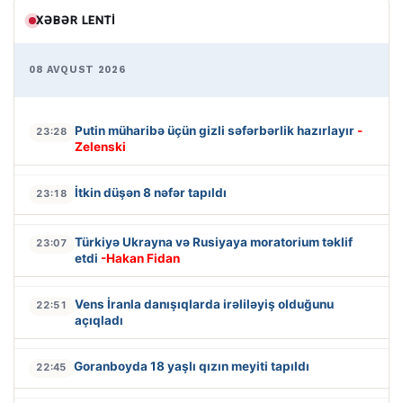
XƏBƏR LENTI
08 AVQUST 2026
Putin müharibə üçün gizli səfərbərlik hazırlayır
-
23:28
Zelenski
İtkin düşən 8 nəfər tapıldı
23:18
Türkiyə Ukrayna və Rusiyaya moratorium təklif
23:07
etdi
-Hakan Fidan
Vens İranla danışıqlarda irəliləyiş olduğunu
22:51
açıqladı
Goranboyda 18 yaşlı qızın meyiti tapıldı
22:45