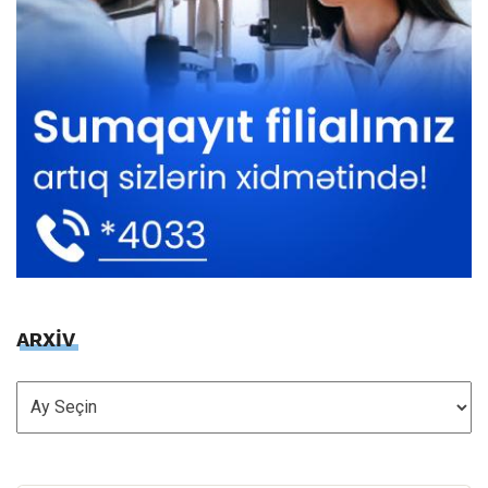
ARXİV
ARXİV