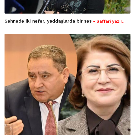
Səhnədə iki nəfər, yaddaşlarda bir səs
- Saffari yazır…