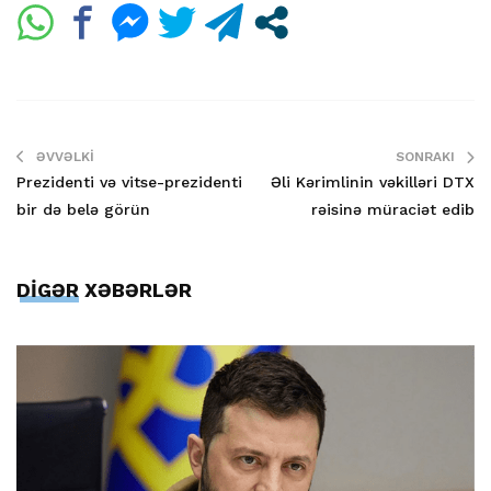
ƏVVƏLKI
SONRAKI
Prezidenti və vitse-prezidenti
Əli Kərimlinin vəkilləri DTX
bir də belə görün
rəisinə müraciət edib
DİGƏR XƏBƏRLƏR