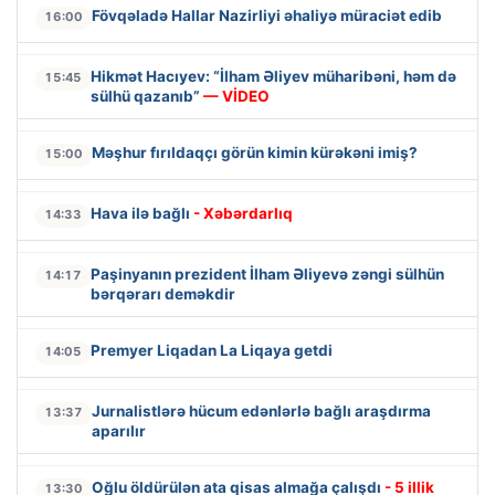
Fövqəladə Hallar Nazirliyi əhaliyə müraciət edib
16:00
Hikmət Hacıyev: “İlham Əliyev müharibəni, həm də
15:45
sülhü qazanıb”
— VİDEO
Məşhur fırıldaqçı görün kimin kürəkəni imiş?
15:00
Hava ilə bağlı
- Xəbərdarlıq
14:33
Paşinyanın prezident İlham Əliyevə zəngi sülhün
14:17
bərqərarı deməkdir
Premyer Liqadan La Liqaya getdi
14:05
Jurnalistlərə hücum edənlərlə bağlı araşdırma
13:37
aparılır
Oğlu öldürülən ata qisas almağa çalışdı
- 5 illik
13:30