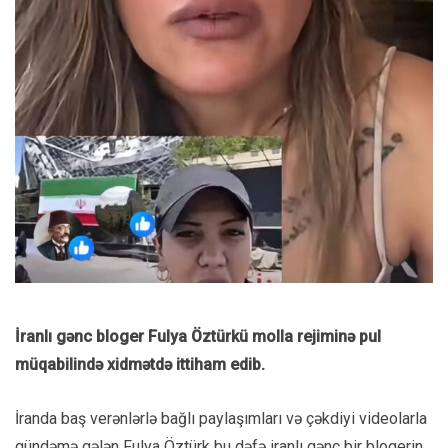
İranlı gənc bloger Fulya Öztürkü molla rejiminə pul
müqabilində xidmətdə ittiham edib.
İranda baş verənlərlə bağlı paylaşımları və çəkdiyi videolarla
gündəmə gələn Fulya Öztürk bu dəfə iranlı gənc bir blogerin