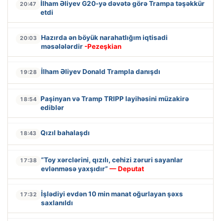
İlham Əliyev G20-yə dəvətə görə Trampa təşəkkür
20:47
etdi
Hazırda ən böyük narahatlığım iqtisadi
20:03
məsələlərdir
-Pezeşkian
İlham Əliyev Donald Trampla danışdı
19:28
Paşinyan və Tramp TRIPP layihəsini müzakirə
18:54
ediblər
Qızıl bahalaşdı
18:43
“Toy xərclərini, qızılı, cehizi zəruri sayanlar
17:38
evlənməsə yaxşıdır”
— Deputat
İşlədiyi evdən 10 min manat oğurlayan şəxs
17:32
saxlanıldı