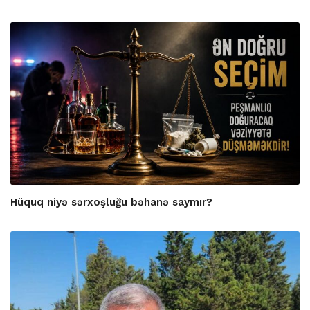
Hüquq niyə sərxoşluğu bəhanə saymır?