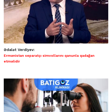
Ədalət Verdiyev:
Ermənistan separatçı simvollarını qanunla qadağan
etməlidir