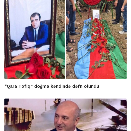
“Qara Tofiq” doğma kəndində dəfn olundu