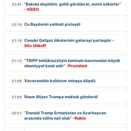
“Bakıda deyildim, gəlib gördüm ki, evimi sökürlər”
22:41
- VİDEO
Co Baydenin səhhəti pisləşdi
22:10
Cənubi Qafqaz ölkələrinin gələcəyi parlaqdır
-
21:18
Stiv Uitkoff
“TRIPP təhlükəsizliyin təminatı baxımından böyük
21:12
əhəmiyyət kəsb edir”
-Prezident
Xocavənddə buldozer minaya düşdü
21:08
İlham Əliyev Trampa məktub göndərdi
21:00
“Donald Tramp Ermənistan və Azərbaycan
20:51
arasında sülhə nail olub”
-Rubio