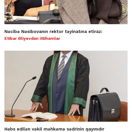
Nəcibə Nəsibovanın rektor təyinatına etiraz:
Etibar Əliyevdən ittihamlar
Həbs edilən vəkil məhkəmə sədrinin qayınıdır