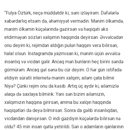
“Fulya Öztürk, neçə müddətdir ki, səni izləyirəm. Dəfələrlə
xəbərdarlıq etsəm də, əhəmiyyət vermədin. Mənim ölkəmdə,
mənim ölkəmin küçələrində gəzirsən və həqiqəti əks
etdirməyən sözləri xalqımın haqqında deyirsən. Əvvəlcədən
onu deyim ki, rejimdən aldığın pulun haqqını verə bilirsən,
halal olsun. İnstagramda yazmısan ki, mənim üçün əvvəlcə
insanlıq və vicdan gəlir. Ancaq mən bunların heç birini səndə
görmürəm. Ancaq gəl sənə bu cür deyim. O hər gün istifadə
etdiyin sürətli internetə mənim xalqım, ailəm çata bilmir.
Niyə? Çünki rejim onu da kəsib. Artıq üç aydır ki, ailəmizlə
əlaqə də saxlaya bilmirik. Yəni sən bizim ailəmizin,
xalqımızın haqqına girirsən, amma bu xalqın haqqında
həqiqətləri də deyə bilmirsən. Sonra da gəlib insanlıqdan,
vicdandan danışırsan. O indi gəzdiyin küçələrdə bilirsən nə
oldu? 45 min insan qətlə yetirildi. Sən o adamların qanlarının