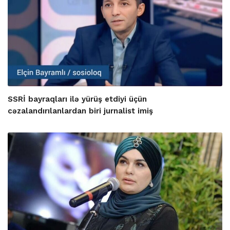
SSRİ bayraqları ilə yürüş etdiyi üçün
cəzalandırılanlardan biri jurnalist imiş