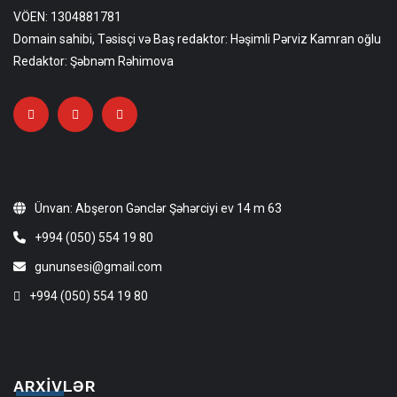
VÖEN: 1304881781
Domain sahibi, Təsisçi və Baş redaktor: Həşimli Pərviz Kamran oğlu
Redaktor: Şəbnəm Rəhimova
Ünvan: Abşeron Gənclər Şəhərciyi ev 14 m 63
+994 (050) 554 19 80
gununsesi@gmail.com
+994 (050) 554 19 80
ARXIVLƏR