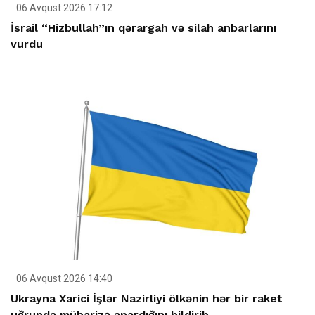
06 Avqust 2026 17:12
İsrail “Hizbullah”ın qərargah və silah anbarlarını
vurdu
06 Avqust 2026 14:40
Ukrayna Xarici İşlər Nazirliyi ölkənin hər bir raket
uğrunda mübarizə apardığını bildirib