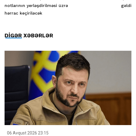
notlarının yerləşdirilməsi üzrə
gəldi
hərrac keçiriləcək
DİGƏR XƏBƏRLƏR
06 Avqust 2026 23:15