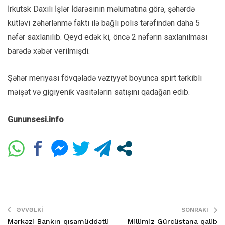
İrkutsk Daxili İşlər İdarəsinin məlumatına görə, şəhərdə
kütləvi zəhərlənmə faktı ilə bağlı polis tərəfindən daha 5
nəfər saxlanılıb. Qeyd edək ki, öncə 2 nəfərin saxlanılması
barədə xəbər verilmişdi.
Şəhər meriyası fövqəladə vəziyyət boyunca spirt tərkibli
məişət və gigiyenik vasitələrin satışını qadağan edib.
Gununsesi.info
ƏVVƏLKI
SONRAKI
Mərkəzi Bankın qısamüddətli
Millimiz Gürcüstana qalib