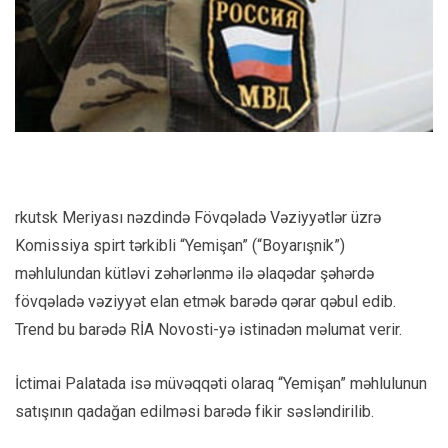
rkutsk Meriyası nəzdində Fövqəladə Vəziyyətlər üzrə
Komissiya spirt tərkibli “Yemişan” (“Boyarışnik”)
məhlulundan kütləvi zəhərlənmə ilə əlaqədar şəhərdə
fövqəladə vəziyyət elan etmək barədə qərar qəbul edib.
Trend bu barədə RİA Novosti-yə istinadən məlumat verir.
İctimai Palatada isə müvəqqəti olaraq “Yemişan” məhlulunun
satışının qadağan edilməsi barədə fikir səsləndirilib.