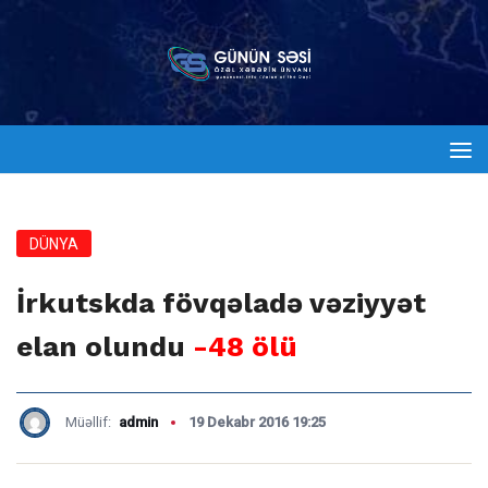
DÜNYA
İrkutskda fövqəladə vəziyyət
elan olundu
-48 ölü
Müəllif:
admin
19 Dekabr 2016 19:25