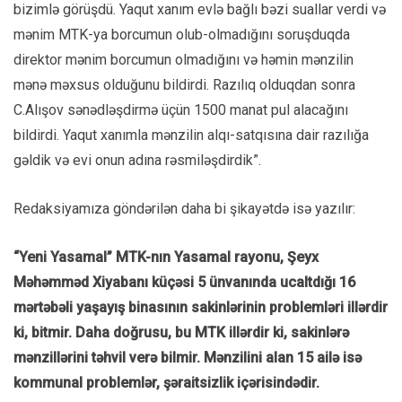
bizimlə görüşdü. Yaqut xanım evlə bağlı bəzi suallar verdi və
mənim MTK-ya borcumun olub-olmadığını soruşduqda
direktor mənim borcumun olmadığını və həmin mənzilin
mənə məxsus olduğunu bildirdi. Razılıq olduqdan sonra
C.Alışov sənədləşdirmə üçün 1500 manat pul alacağını
bildirdi. Yaqut xanımla mənzilin alqı-satqısına dair razılığa
gəldik və evi onun adına rəsmiləşdirdik”.
Redaksiyamıza göndərilən daha bi şikayətdə isə yazılır:
“Yeni Yasamal” MTK-nın Yasamal rayonu, Şeyx
Məhəmməd Xiyabanı küçəsi 5 ünvanında ucaltdığı 16
mərtəbəli yaşayış binasının sakinlərinin problemləri illərdir
ki, bitmir. Daha doğrusu, bu MTK illərdir ki, sakinlərə
mənzillərini təhvil verə bilmir. Mənzilini alan 15 ailə isə
kommunal problemlər, şəraitsizlik içərisindədir.