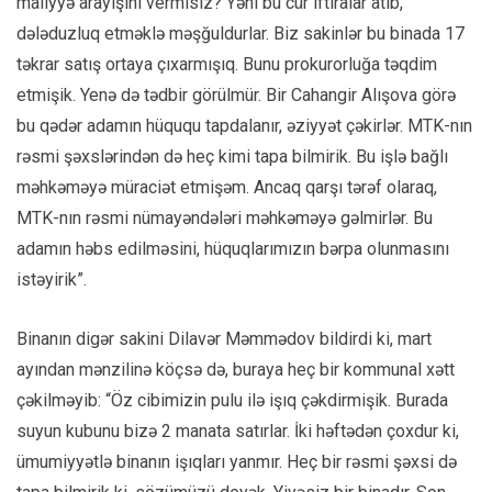
maliyyə arayışını vermisiz? Yəni bu cür iftiralar atıb,
dələduzluq etməklə məşğuldurlar. Biz sakinlər bu binada 17
təkrar satış ortaya çıxarmışıq. Bunu prokurorluğa təqdim
etmişik. Yenə də tədbir görülmür. Bir Cahangir Alışova görə
bu qədər adamın hüququ tapdalanır, əziyyət çəkirlər. MTK-nın
rəsmi şəxslərindən də heç kimi tapa bilmirik. Bu işlə bağlı
məhkəməyə müraciət etmişəm. Ancaq qarşı tərəf olaraq,
MTK-nın rəsmi nümayəndələri məhkəməyə gəlmirlər. Bu
adamın həbs edilməsini, hüquqlarımızın bərpa olunmasını
istəyirik”.
Binanın digər sakini Dilavər Məmmədov bildirdi ki, mart
ayından mənzilinə köçsə də, buraya heç bir kommunal xətt
çəkilməyib: “Öz cibimizin pulu ilə işıq çəkdirmişik. Burada
suyun kubunu bizə 2 manata satırlar. İki həftədən çoxdur ki,
ümumiyyətlə binanın işıqları yanmır. Heç bir rəsmi şəxsi də