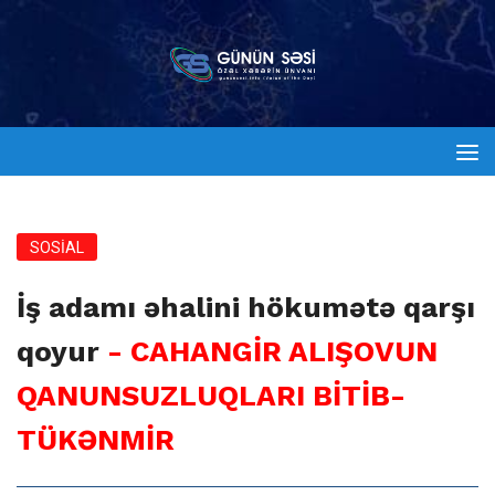
SOSİAL
İş adamı əhalini hökumətə qarşı
qoyur
- CAHANGİR ALIŞOVUN
QANUNSUZLUQLARI BİTİB-
TÜKƏNMİR