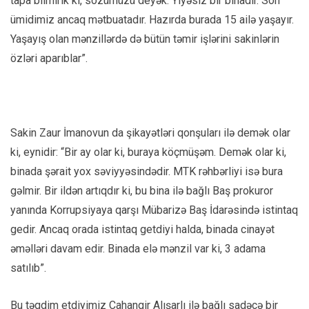
tapa bilmirik ki, sözümüzü deyək. Yiyəsiz bir binadır. Son
ümidimiz ancaq mətbuatadır. Hazırda burada 15 ailə yaşayır.
Yaşayış olan mənzillərdə də bütün təmir işlərini sakinlərin
özləri aparıblar”.
Sakin Zaur İmanovun da şikayətləri qonşuları ilə demək olar
ki, eynidir: “Bir ay olar ki, buraya köçmüşəm. Demək olar ki,
binada şərait yox səviyyəsindədir. MTK rəhbərliyi isə bura
gəlmir. Bir ildən artıqdır ki, bu bina ilə bağlı Baş prokuror
yanında Korrupsiyaya qarşı Mübarizə Baş İdarəsində istintaq
gedir. Ancaq orada istintaq getdiyi halda, binada cinayət
əməlləri davam edir. Binada elə mənzil var ki, 3 adama
satılıb”.
Bu təqdim etdiyimiz Cahangir Alışarlı ilə bağlı sadəcə bir