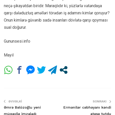
neçə şikayətdən biridir. Maraqlıdır ki, yüzlərlə vətəndaşa
qarşı dələduzluq əməlləri törədən iş adamını kimlər qoruyur?
Onun kimlərə güvənib sadə insanları dövlətə qarşı qoyması
sual doğurur.
Gununsesi.info
Mayil
ƏVVƏLKI
SONRAKI
Əmrə Bəlözoğlu yeni
Ermənilər cəbhəyanı kəndi
müqavilə imzaladı
atəşə tutdu