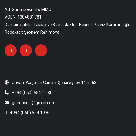
Ad: Gununsesi.info MMC
VÖEN: 1304881781
Domain sahibi, Təsisçi və Baş redaktor: Həşimli Pərviz Kamran oğlu
Redaktor: Şəbnəm Rəhimova
Ünvan: Abşeron Gənclər Şəhərciyi ev 14 m 63
+994 (050) 554 19 80
gununsesi@gmail.com
+994 (050) 554 19 80