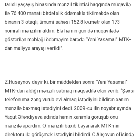
tarixli yaşayış binasında mənzil tikintisi haqqında müqavilə
ilə 76.400 manatı birdəfəlik ödəməklə tikilməkdə olan
binanın 3 otaqlı, ümumi sahəsi 152.8 kv.metr olan 173
nömrəli mənzilini aldım. Elə həmin gün də müqavilədə
göstərilən məbləği ödəməyim barədə “Yeni Yasamal” MTK-
dan maliyyə arayışı verildi”.
Z.Hüseynov deyir ki, bir müddətdən sonra “Yeni Yasamal”
MTK-dan aldığı mənzili satmaq məqsədilə elan verib: “Şəxsi
telefonuma zəng vurub evi almaq istədiyini bildirən xanım
mənzilə baxmaq istədiyini dedi. 2009-cu ilin noyabr ayında
Yaqut Əfəndiyeva adında həmin xanımla görüşüb onu
mənzilə apardım. O, mənzili baxıb bəyənərək MTK-nın
direktoru ilə görüşmək istədiyini bildirdi. C.Alışovun ofisində