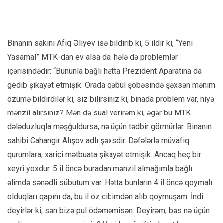
Binanın sakini Afiq Əliyev isə bildirib ki, 5 ildir ki, “Yeni
Yasamal” MTK-dan ev alsa da, hələ də problemlər
içərisindədir: “Bununla bağlı hətta Prezident Aparatına da
gedib şikayət etmişik. Orada qəbul şöbəsində şəxsən mənim
özümə bildirdilər ki, siz bilirsiniz ki, binada problem var, niyə
mənzil alırsınız? Mən də sual verirəm ki, əgər bu MTK
dələduzluqla məşğuldursa, nə üçün tədbir görmürlər. Binanın
sahibi Cahangir Alışov adlı şəxsdir. Dəfələrlə müvafiq
qurumlara, xarici mətbuata şikayət etmişik. Ancaq heç bir
xeyri yoxdur. 5 il öncə buradan mənzil almağımla bağlı
əlimdə sənədli sübutum var. Hətta bunların 4 il öncə qoymalı
olduqları qapını da, bu il öz cibimdən alıb qoymuşam. İndi
deyirlər ki, sən bizə pul ödəməmisən. Deyirəm, bəs nə üçün