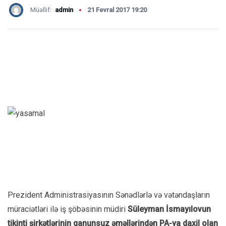
Müəllif:
admin
21 Fevral 2017 19:20
Prezident Administrasiyasının Sənədlərlə və vətəndaşların
müraciətləri ilə iş şöbəsinin müdiri
Süleyman İsmayılovun
tikinti şirkətlərinin qanunsuz əməllərindən PA-ya daxil olan