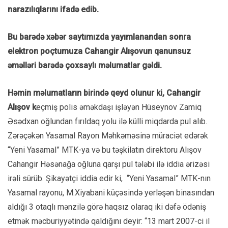
narazılıqlarını ifadə edib.
Bu barədə xəbər saytımızda yayımlanandan sonra
elektron poçtumuza Cahangir Alışovun qanunsuz
əməlləri barədə çoxsaylı məlumatlar gəldi.
Həmin məlumatların birində qeyd olunur ki, Cahangir
Alışov k
eçmiş polis əməkdaşı işləyən Hüseynov Zamiq
Əsədxan oğlundan fırıldaq yolu ilə külli miqdarda pul alıb.
Zərəçəkən Yasamal Rayon Məhkəməsinə müraciət edərək
“Yeni Yasamal” MTK-ya və bu təşkilatın direktoru Alışov
Cahangir Həsənağa oğluna qarşı pul tələbi ilə iddia ərizəsi
irəli sürüb. Şikayətçi iddia edir ki, “Yeni Yasamal” MTK-nın
Yasamal rayonu, M.Xiyabani küçəsində yerləşən binasından
aldığı 3 otaqlı mənzilə görə haqsız olaraq iki dəfə ödəniş
etmək məcburiyyətində qaldığını deyir: “13 mart 2007-ci il