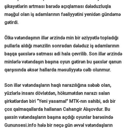
şikayətlərin artması barədə açıqlaması dələduzluqla
məşğul olan iş adamlarının fəaliyyətini yenidən gündəmə
gətirdi.
Ölkə vətəndaşının illər ərzində min bir əziyyətlə topladığı
pullarla aldığı mənzilin sonradan dələduz iş adamlarının
başqa şəxslərə satması adi hala çevrilib. Son illər ərzində
minlərlə vətəndaşın başına oyun gətirən bu şəxslər qanun
qarşısında əksər hallarda məsuliyyətə cəlb olunmur.
Son illər vətəndaşların haqlı narazılığına səbəb olan,
yüzlərlə insanı dövlətdən, hökumətdən narazı salan
şirkətlərdən biri “Yeni yasamal” MTK-nın sahibi, adı bir
çox qalmaqallarda hallanan Cahangir Alışovdur. Bu
şəxsin vətəndaşların başına açdığı oyunlar barəsində
Gununsesi.info hələ bir neçə gün əvvəl vətəndaşların