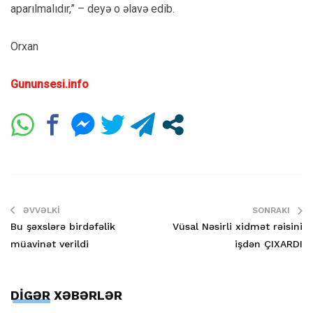
aparılmalıdır,” – deyə o əlavə edib.
Orxan
Gununsesi.info
ƏVVƏLKI
SONRAKI
Bu şəxslərə birdəfəlik
Vüsal Nəsirli xidmət rəisini
müavinət verildi
işdən ÇIXARDI
DİGƏR XƏBƏRLƏR