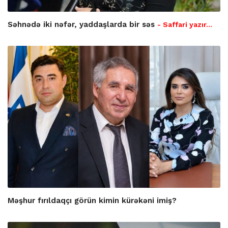
Səhnədə iki nəfər, yaddaşlarda bir səs
- Saffari yazır…
Məşhur fırıldaqçı görün kimin kürəkəni imiş?