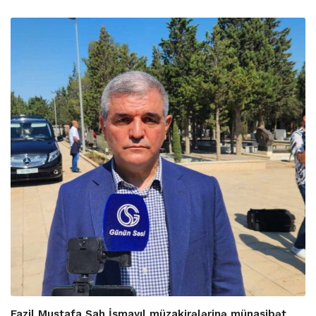
Fazil Mustafa Şah İsmayıl müzakirələrinə münasibət