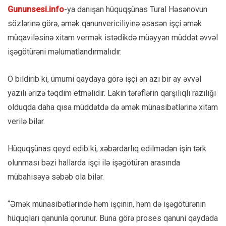
Gununsesi.info
-ya danışan hüquqşünas Tural Həsənovun
sözlərinə görə, əmək qanunvericiliyinə əsasən işçi əmək
müqaviləsinə xitam vermək istədikdə müəyyən müddət əvvəl
işəgötürəni məlumatlandırmalıdır.
O bildirib ki, ümumi qaydaya görə işçi ən azı bir ay əvvəl
yazılı ərizə təqdim etməlidir. Lakin tərəflərin qarşılıqlı razılığı
olduqda daha qısa müddətdə də əmək münasibətlərinə xitam
verilə bilər.
Hüquqşünas qeyd edib ki, xəbərdarlıq edilmədən işin tərk
olunması bəzi hallarda işçi ilə işəgötürən arasında
mübahisəyə səbəb ola bilər.
“Əmək münasibətlərində həm işçinin, həm də işəgötürənin
hüquqları qanunla qorunur. Buna görə proses qanuni qaydada