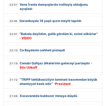
Vens İranla danışıqlarda irəliləyiş olduğunu
22:51
açıqladı
Goranboyda 18 yaşlı qızın meyiti tapıldı
22:45
“Bakıda deyildim, gəlib gördüm ki, evimi sökürlər”
22:41
- VİDEO
Co Baydenin səhhəti pisləşdi
22:10
Cənubi Qafqaz ölkələrinin gələcəyi parlaqdır
-
21:18
Stiv Uitkoff
“TRIPP təhlükəsizliyin təminatı baxımından böyük
21:12
əhəmiyyət kəsb edir”
-Prezident
Xocavənddə buldozer minaya düşdü
21:08