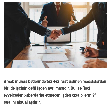
Əmək münasibətlərində tez-tez rast gəlinən məsələlərdən
biri də işçinin qəfil işdən ayrılmasıdır. Bu isə “işçi
əvvəlcədən xəbərdarlıq etmədən işdən çıxa bilərmi?”
sualını aktuallaşdırır.