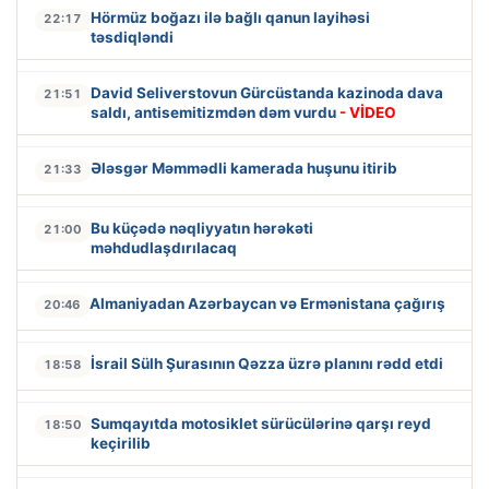
Hörmüz boğazı ilə bağlı qanun layihəsi
22:17
təsdiqləndi
David Seliverstovun Gürcüstanda kazinoda dava
21:51
saldı, antisemitizmdən dəm vurdu
- VİDEO
Ələsgər Məmmədli kamerada huşunu itirib
21:33
Bu küçədə nəqliyyatın hərəkəti
21:00
məhdudlaşdırılacaq
Almaniyadan Azərbaycan və Ermənistana çağırış
20:46
İsrail Sülh Şurasının Qəzza üzrə planını rədd etdi
18:58
Sumqayıtda motosiklet sürücülərinə qarşı reyd
18:50
keçirilib