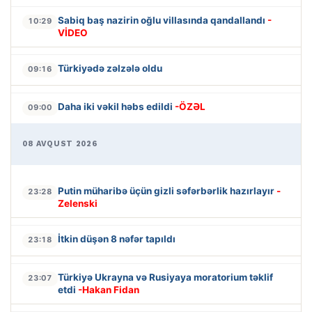
Sabiq baş nazirin oğlu villasında qandallandı
-
10:29
VİDEO
Türkiyədə zəlzələ oldu
09:16
Daha iki vəkil həbs edildi
-ÖZƏL
09:00
08 AVQUST 2026
Putin müharibə üçün gizli səfərbərlik hazırlayır
-
23:28
Zelenski
İtkin düşən 8 nəfər tapıldı
23:18
Türkiyə Ukrayna və Rusiyaya moratorium təklif
23:07
etdi
-Hakan Fidan