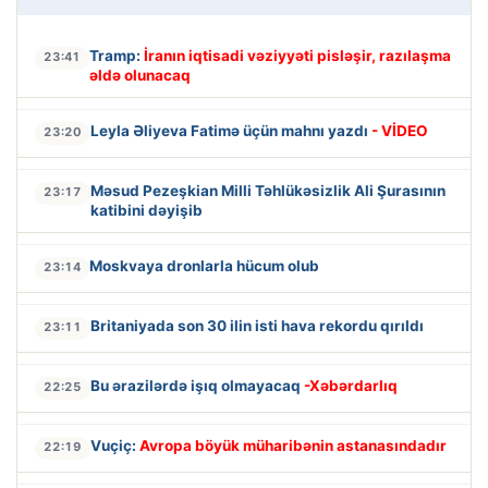
Tramp:
İranın iqtisadi vəziyyəti pisləşir, razılaşma
23:41
əldə olunacaq
Leyla Əliyeva Fatimə üçün mahnı yazdı
- VİDEO
23:20
Məsud Pezeşkian Milli Təhlükəsizlik Ali Şurasının
23:17
katibini dəyişib
Moskvaya dronlarla hücum olub
23:14
Britaniyada son 30 ilin isti hava rekordu qırıldı
23:11
Bu ərazilərdə işıq olmayacaq
-Xəbərdarlıq
22:25
Vuçiç:
Avropa böyük müharibənin astanasındadır
22:19