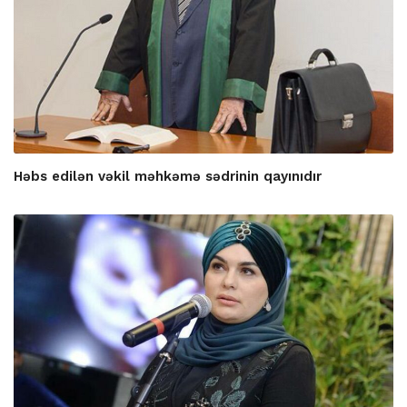
Həbs edilən vəkil məhkəmə sədrinin qayınıdır