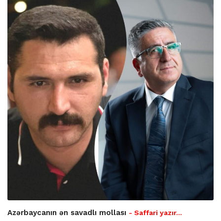
Azərbaycanın ən savadlı mollası
- Saffari yazır…