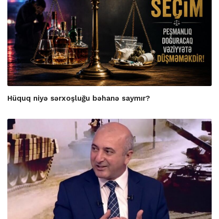
Hüquq niyə sərxoşluğu bəhanə saymır?