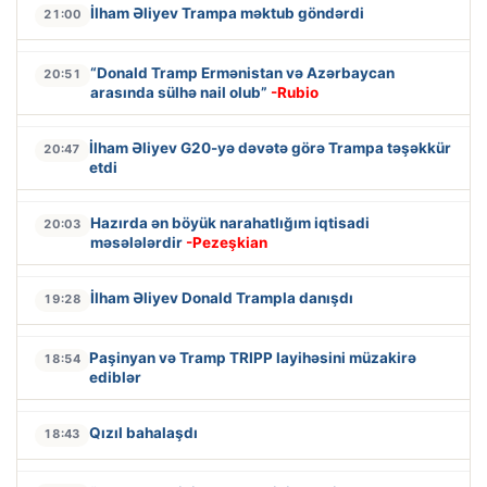
İlham Əliyev Trampa məktub göndərdi
21:00
“Donald Tramp Ermənistan və Azərbaycan
20:51
arasında sülhə nail olub”
-Rubio
İlham Əliyev G20-yə dəvətə görə Trampa təşəkkür
20:47
etdi
Hazırda ən böyük narahatlığım iqtisadi
20:03
məsələlərdir
-Pezeşkian
İlham Əliyev Donald Trampla danışdı
19:28
Paşinyan və Tramp TRIPP layihəsini müzakirə
18:54
ediblər
Qızıl bahalaşdı
18:43