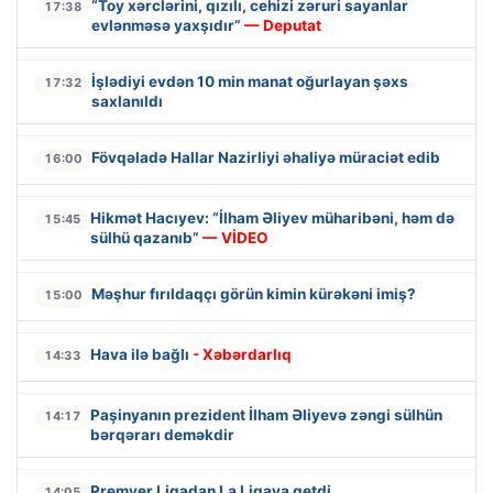
“Toy xərclərini, qızılı, cehizi zəruri sayanlar
17:38
evlənməsə yaxşıdır”
— Deputat
İşlədiyi evdən 10 min manat oğurlayan şəxs
17:32
saxlanıldı
Fövqəladə Hallar Nazirliyi əhaliyə müraciət edib
16:00
Hikmət Hacıyev: “İlham Əliyev müharibəni, həm də
15:45
sülhü qazanıb”
— VİDEO
Məşhur fırıldaqçı görün kimin kürəkəni imiş?
15:00
Hava ilə bağlı
- Xəbərdarlıq
14:33
Paşinyanın prezident İlham Əliyevə zəngi sülhün
14:17
bərqərarı deməkdir
Premyer Liqadan La Liqaya getdi
14:05