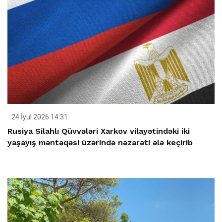
24 İyul 2026 14:31
Rusiya Silahlı Qüvvələri Xarkov vilayətindəki iki
yaşayış məntəqəsi üzərində nəzarəti ələ keçirib