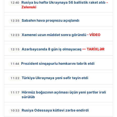
Rusiya bu həftə Ukraynaya 56 ballistik raket atıb
-
12:40
Zelenski
Sabahın hava proqnozu açıqlandı
12:35
Xamenei uzun müddət sonra göründü
- VİDEO
12:23
Azərbaycanda 8 gün iş olmayacaq
— TARİXLƏR
12:15
Prezident sinqapurlu həmkarını təbrik etdi
11:44
Türkiyə Ukraynaya yeni səfir təyin etdi
11:22
Hörmüz boğazının açılması üçün yeni şərtlər irəli
11:17
sürülüb
Rusiya Odessaya kütləvi zərbə endirdi
10:33