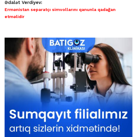
Ədalət Verdiyev:
Ermənistan separatçı simvollarını qanunla qadağan
etməlidir