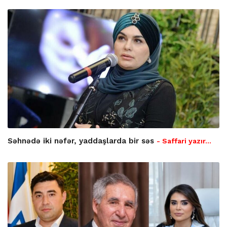
Səhnədə iki nəfər, yaddaşlarda bir səs
- Saffari yazır…