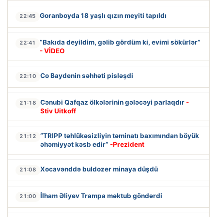
Goranboyda 18 yaşlı qızın meyiti tapıldı
22:45
“Bakıda deyildim, gəlib gördüm ki, evimi sökürlər”
22:41
- VİDEO
Co Baydenin səhhəti pisləşdi
22:10
Cənubi Qafqaz ölkələrinin gələcəyi parlaqdır
-
21:18
Stiv Uitkoff
“TRIPP təhlükəsizliyin təminatı baxımından böyük
21:12
əhəmiyyət kəsb edir”
-Prezident
Xocavənddə buldozer minaya düşdü
21:08
İlham Əliyev Trampa məktub göndərdi
21:00