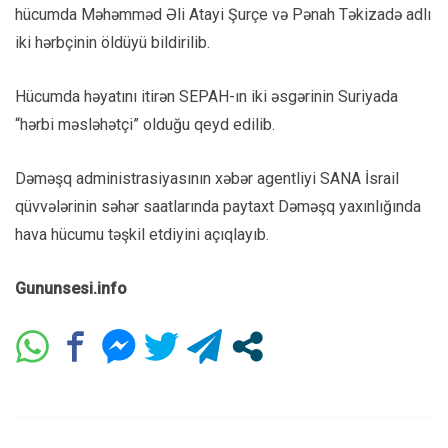
hücumda Məhəmməd Əli Atayi Şurçe və Pənah Təkizadə adlı
iki hərbçinin öldüyü bildirilib.
Hücumda həyatını itirən SEPAH-ın iki əsgərinin Suriyada
“hərbi məsləhətçi” olduğu qeyd edilib.
Dəməşq administrasiyasının xəbər agentliyi SANA İsrail
qüvvələrinin səhər saatlarında paytaxt Dəməşq yaxınlığında
hava hücumu təşkil etdiyini açıqlayıb.
Gununsesi.info