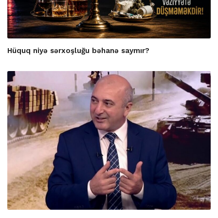
Hüquq niyə sərxoşluğu bəhanə saymır?