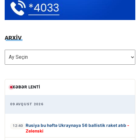
ARXİV
ARXİV
XƏBƏR LENTI
09 AVQUST 2026
Rusiya bu həftə Ukraynaya 56 ballistik raket atıb
-
12:40
Zelenski