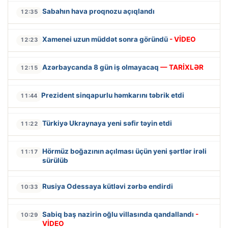
Sabahın hava proqnozu açıqlandı
12:35
Xamenei uzun müddət sonra göründü
- VİDEO
12:23
Azərbaycanda 8 gün iş olmayacaq
— TARİXLƏR
12:15
Prezident sinqapurlu həmkarını təbrik etdi
11:44
Türkiyə Ukraynaya yeni səfir təyin etdi
11:22
Hörmüz boğazının açılması üçün yeni şərtlər irəli
11:17
sürülüb
Rusiya Odessaya kütləvi zərbə endirdi
10:33
Sabiq baş nazirin oğlu villasında qandallandı
-
10:29
VİDEO