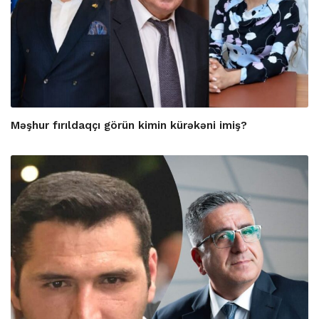
Məşhur fırıldaqçı görün kimin kürəkəni imiş?