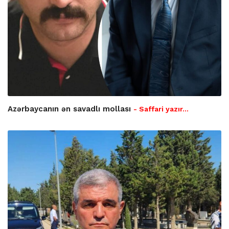
Azərbaycanın ən savadlı mollası
- Saffari yazır…