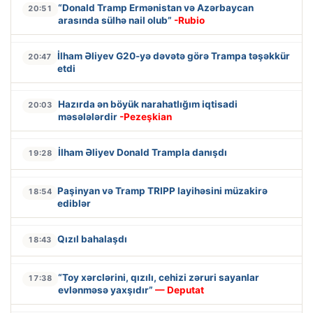
“Donald Tramp Ermənistan və Azərbaycan
20:51
arasında sülhə nail olub”
-Rubio
İlham Əliyev G20-yə dəvətə görə Trampa təşəkkür
20:47
etdi
Hazırda ən böyük narahatlığım iqtisadi
20:03
məsələlərdir
-Pezeşkian
İlham Əliyev Donald Trampla danışdı
19:28
Paşinyan və Tramp TRIPP layihəsini müzakirə
18:54
ediblər
Qızıl bahalaşdı
18:43
“Toy xərclərini, qızılı, cehizi zəruri sayanlar
17:38
evlənməsə yaxşıdır”
— Deputat