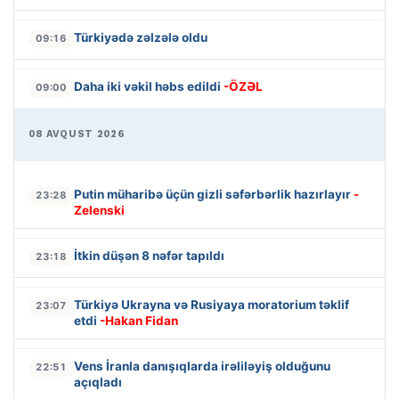
Türkiyədə zəlzələ oldu
09:16
Daha iki vəkil həbs edildi
-ÖZƏL
09:00
08 AVQUST 2026
Putin müharibə üçün gizli səfərbərlik hazırlayır
-
23:28
Zelenski
İtkin düşən 8 nəfər tapıldı
23:18
Türkiyə Ukrayna və Rusiyaya moratorium təklif
23:07
etdi
-Hakan Fidan
Vens İranla danışıqlarda irəliləyiş olduğunu
22:51
açıqladı