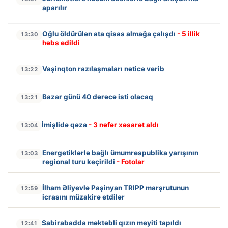
aparılır
Oğlu öldürülən ata qisas almağa çalışdı
- 5 illik
13:30
həbs edildi
Vaşinqton razılaşmaları nəticə verib
13:22
Bazar günü 40 dərəcə isti olacaq
13:21
İmişlidə qəza
- 3 nəfər xəsarət aldı
13:04
Energetiklərlə bağlı ümumrespublika yarışının
13:03
regional turu keçirildi
- Fotolar
İlham Əliyevlə Paşinyan TRIPP marşrutunun
12:59
icrasını müzakirə etdilər
Sabirabadda məktəbli qızın meyiti tapıldı
12:41