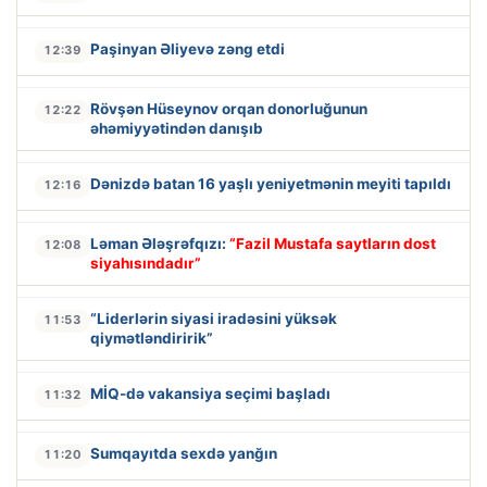
Paşinyan Əliyevə zəng etdi
12:39
Rövşən Hüseynov orqan donorluğunun
12:22
əhəmiyyətindən danışıb
Dənizdə batan 16 yaşlı yeniyetmənin meyiti tapıldı
12:16
Ləman Ələşrəfqızı:
“Fazil Mustafa saytların dost
12:08
siyahısındadır”
“Liderlərin siyasi iradəsini yüksək
11:53
qiymətləndiririk”
MİQ-də vakansiya seçimi başladı
11:32
Sumqayıtda sexdə yanğın
11:20