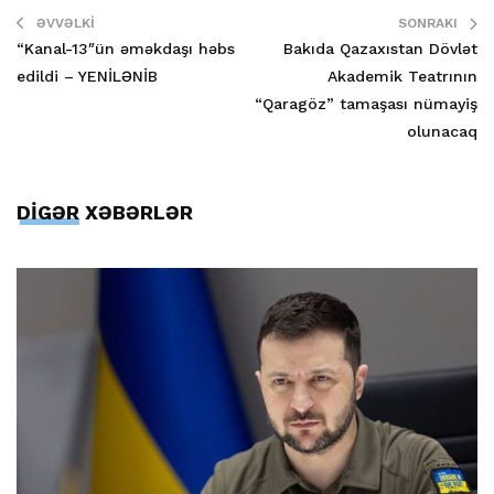
ƏVVƏLKI
SONRAKI
“Kanal-13″ün əməkdaşı həbs
Bakıda Qazaxıstan Dövlət
edildi – YENİLƏNİB
Akademik Teatrının
“Qaragöz” tamaşası nümayiş
olunacaq
DİGƏR XƏBƏRLƏR