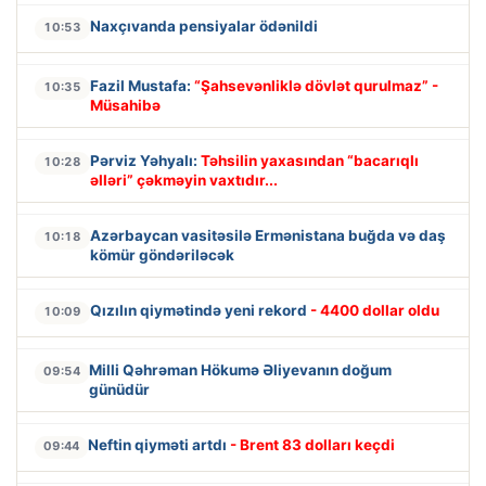
Naxçıvanda pensiyalar ödənildi
10:53
Fazil Mustafa:
“Şahsevənliklə dövlət qurulmaz” -
10:35
Müsahibə
Pərviz Yəhyalı:
Təhsilin yaxasından “bacarıqlı
10:28
əlləri” çəkməyin vaxtıdır...
Azərbaycan vasitəsilə Ermənistana buğda və daş
10:18
kömür göndəriləcək
Qızılın qiymətində yeni rekord
- 4400 dollar oldu
10:09
Milli Qəhrəman Hökumə Əliyevanın doğum
09:54
günüdür
Neftin qiyməti artdı
- Brent 83 dolları keçdi
09:44