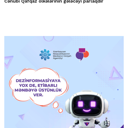
Cənubi Qafqaz ölkələrinin gələcəyi parlaqdır