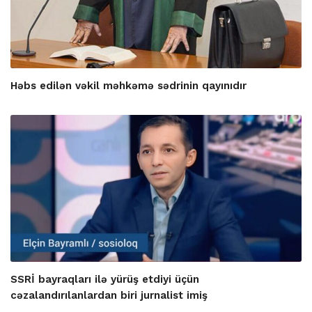
Həbs edilən vəkil məhkəmə sədrinin qayınıdır
SSRİ bayraqları ilə yürüş etdiyi üçün
cəzalandırılanlardan biri jurnalist imiş