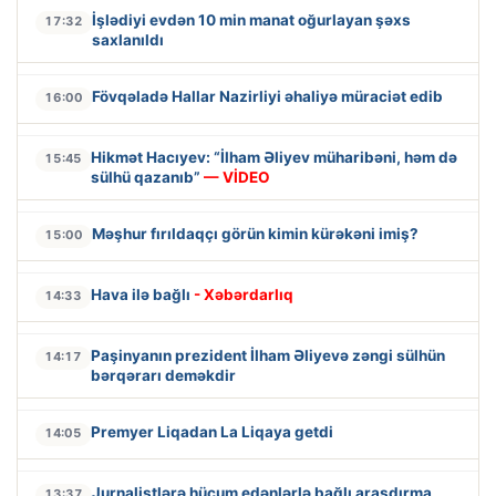
İşlədiyi evdən 10 min manat oğurlayan şəxs
17:32
saxlanıldı
Fövqəladə Hallar Nazirliyi əhaliyə müraciət edib
16:00
Hikmət Hacıyev: “İlham Əliyev müharibəni, həm də
15:45
sülhü qazanıb”
— VİDEO
Məşhur fırıldaqçı görün kimin kürəkəni imiş?
15:00
Hava ilə bağlı
- Xəbərdarlıq
14:33
Paşinyanın prezident İlham Əliyevə zəngi sülhün
14:17
bərqərarı deməkdir
Premyer Liqadan La Liqaya getdi
14:05
Jurnalistlərə hücum edənlərlə bağlı araşdırma
13:37