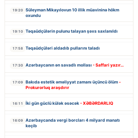
Süleyman Mikayılovun 10 illik müavininə hökm
19:20
oxundu
Təqaüdçülərin pulunu talayan şəxs saxlanıldı
19:10
Təqaüdçüləri aldadıb pullarını taladı
17:58
Azərbaycanın ən savadlı mollası
- Saffari yazır…
17:30
Bakıda estetik əməliyyat zamanı üçüncü ölüm
-
17:09
Prokurorluq araşdırır
İki gün güclü külək əsəcək
- XƏBƏRDARLIQ
16:11
Azərbaycanda vergi borcları 4 milyard manatı
16:09
keçib