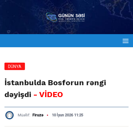
DÜNYA
İstanbulda Bosforun rəngi
dəyişdi
- VİDEO
Müəllif:
Firuzə
10 İyun 2026 11:25