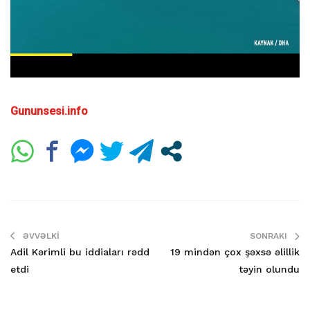
Gununsesi.info
ƏVVƏLKI
SONRAKI
Adil Kərimli bu iddiaları rədd
19 mindən çox şəxsə əlillik
etdi
təyin olundu