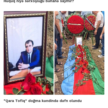
Hüquq niyə sərxoşluğu bəhanə saymır?
“Qara Tofiq” doğma kəndində dəfn olundu