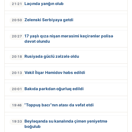
Laçında yanğın olub
21:21
Zelenski Serbiyaya getdi
20:50
17 yaşlı qıza nişan mərasimi keçirənlər polisə
20:27
dəvət olundu
Rusiyada güclü zəlzələ oldu
20:18
Vəkil İlqar Həmidov həbs edildi
20:13
Bakıda parkdan oğurluq edildi
20:01
“Toppuş bacı”nın atası da vəfat etdi
19:46
Beyləqanda su kanalında çimən yeniyetmə
19:33
boğulub