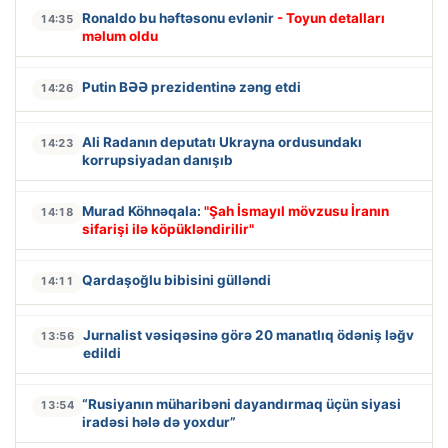
Ronaldo bu həftəsonu evlənir
- Toyun detalları
14:35
məlum oldu
Putin BƏƏ prezidentinə zəng etdi
14:26
Ali Radanın deputatı Ukrayna ordusundakı
14:23
korrupsiyadan danışıb
Murad Köhnəqala:
"Şah İsmayıl mövzusu İranın
14:18
sifarişi ilə köpükləndirilir"
Qardaşoğlu bibisini gülləndi
14:11
Jurnalist vəsiqəsinə görə 20 manatlıq ödəniş ləğv
13:56
edildi
“Rusiyanın müharibəni dayandırmaq üçün siyasi
13:54
iradəsi hələ də yoxdur”