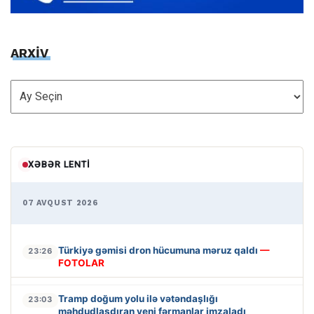
ARXİV
ARXİV
XƏBƏR LENTI
07 AVQUST 2026
Türkiyə gəmisi dron hücumuna məruz qaldı
—
23:26
FOTOLAR
Tramp doğum yolu ilə vətəndaşlığı
23:03
məhdudlaşdıran yeni fərmanlar imzaladı