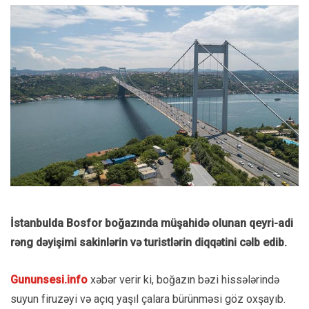
İstanbulda Bosfor boğazında müşahidə olunan qeyri-adi
rəng dəyişimi sakinlərin və turistlərin diqqətini cəlb edib.
Gununsesi.info
xəbər verir ki, boğazın bəzi hissələrində
suyun firuzəyi və açıq yaşıl çalara bürünməsi göz oxşayıb.