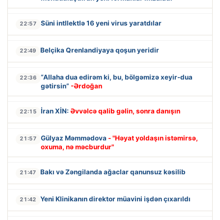
Süni intllektlə 16 yeni virus yaratdılar
22:57
Belçika Qrenlandiyaya qoşun yeridir
22:49
“Allaha dua edirəm ki, bu, bölgəmizə xeyir-dua
22:36
gətirsin”
-Ərdoğan
İran XİN:
Əvvəlcə qalib gəlin, sonra danışın
22:15
Gülyaz Məmmədova
- "Həyat yoldaşın istəmirsə,
21:57
oxuma, nə məcburdur"
Bakı və Zəngilanda ağaclar qanunsuz kəsilib
21:47
Yeni Klinikanın direktor müavini işdən çıxarıldı
21:42