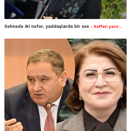
Səhnədə iki nəfər, yaddaşlarda bir səs
- Saffari yazır…