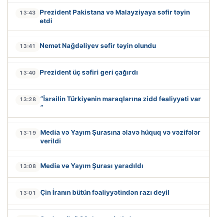
Prezident Pakistana və Malayziyaya səfir təyin
13:43
etdi
Nemət Nağdəliyev səfir təyin olundu
13:41
Prezident üç səfiri geri çağırdı
13:40
“İsrailin Türkiyənin maraqlarına zidd fəaliyyəti var
13:28
“
Media və Yayım Şurasına əlavə hüquq və vəzifələr
13:19
verildi
Media və Yayım Şurası yaradıldı
13:08
Çin İranın bütün fəaliyyətindən razı deyil
13:01