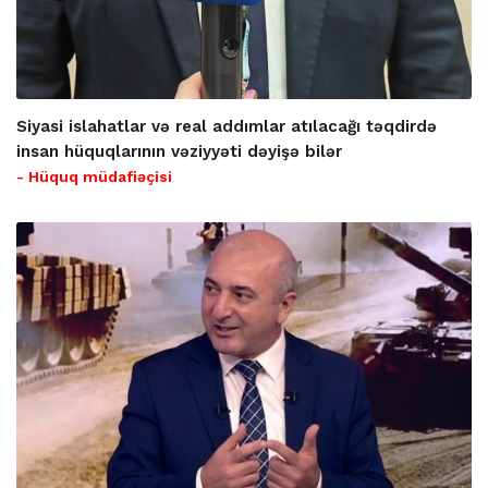
Siyasi islahatlar və real addımlar atılacağı təqdirdə
insan hüquqlarının vəziyyəti dəyişə bilər
- Hüquq müdafiəçisi