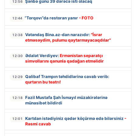
Şənbə günü 39 dərəcə isti olacaq
12:56
“Torqovı”da restoran yanır
- FOTO
12:44
Vətəndaş Bina.az-dan narazıdır:
"İsrar
12:38
etməsəydim, pulumu qaytarmayacaqdılar"
Ədalət Verdiyev:
Ermənistan separatçı
12:30
simvollarını qanunla qadağan etməlidir
Qalibaf Trampın təhdidlərinə cavab verib:
12:29
qurtarın bu teatrı!
Fazil Mustafa Şah İsmayıl müzakirələrinə
12:18
münasibət bildirdi
Kartdan istədiyiniz qədər köçürmə edə bilərsiniz
-
12:01
Rəsmi cavab