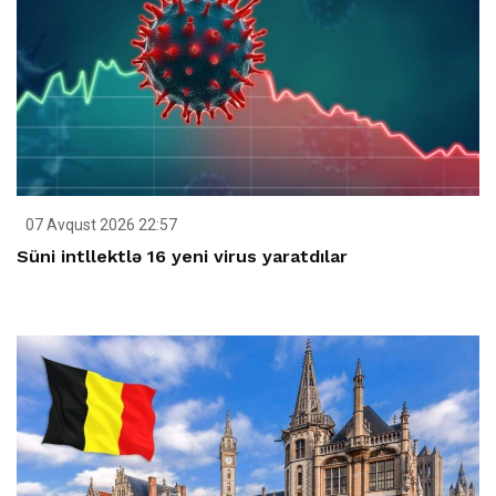
07 Avqust 2026 22:57
Süni intllektlə 16 yeni virus yaratdılar