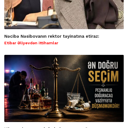
Nəcibə Nəsibovanın rektor təyinatına etiraz:
Etibar Əliyevdən ittihamlar