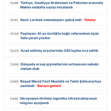
Türkiyə, Səudiyyə Ərəbistanı və Pakistan arasında
15:49
Məkkə müdafiə sazişi imzalanıb
Nazir Lerikdə vətəndaşları qəbul etdi
- Fotolar
15:47
Paşinyan: Aİ-yə üzvlüklə bağlı referendum üçün
15:36
hələ şərait yoxdur
Azad edilmiş ərazilərində 340 layihə icra edilib
15:25
Dünyada ərzaq qiymətlərinin artmasının səbəbi
15:00
məlum olub
Rəşad Məcid Fazil Mustafa və Taleh Şahsuvarlıya
14:50
səsləndi
- Barışın getsin!
Ukraynanın itirilmiş logistika infrastrukturunun
14:44
miqyası açıqlanıb