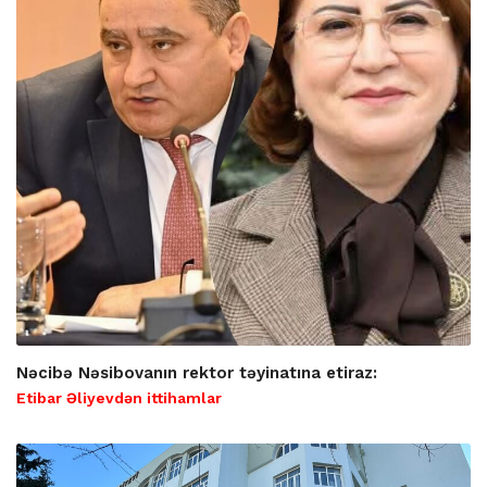
Nəcibə Nəsibovanın rektor təyinatına etiraz:
Etibar Əliyevdən ittihamlar