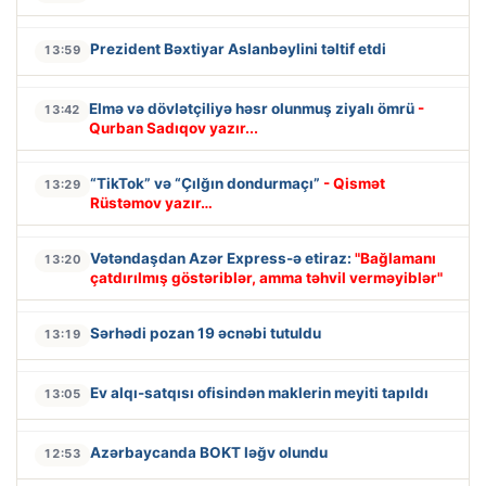
Prezident Bəxtiyar Aslanbəylini təltif etdi
13:59
Elmə və dövlətçiliyə həsr olunmuş ziyalı ömrü
-
13:42
Qurban Sadıqov yazır...
“TikTok” və “Çılğın dondurmaçı”
- Qismət
13:29
Rüstəmov yazır…
Vətəndaşdan Azər Express-ə etiraz:
"Bağlamanı
13:20
çatdırılmış göstəriblər, amma təhvil verməyiblər"
Sərhədi pozan 19 əcnəbi tutuldu
13:19
Ev alqı-satqısı ofisindən maklerin meyiti tapıldı
13:05
Azərbaycanda BOKT ləğv olundu
12:53