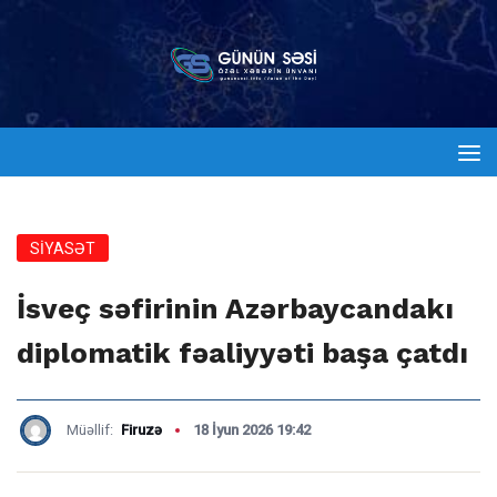
SİYASƏT
İsveç səfirinin Azərbaycandakı
diplomatik fəaliyyəti başa çatdı
Müəllif:
Firuzə
18 İyun 2026 19:42