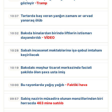
gözləyir
-Tramp
Tərtərdə baş verən yanğın zamanı ər-arvad
10:37
yanaraq ölüb
Bakıda binalardan birində liftlərin istismarı
10:32
dayandırıldı
- VİDEO
Sabah incəsənət məktəblərinə işə qəbul imtahanı
10:28
keçiriləcək
Bakıdakı məşhur ticarət mərkəzində faciəli
10:19
şəkildə ölən şəxs usta imiş
Bu rayonlarda yağış yağıb
- Faktiki hava
10:00
Sabiq nazirin müsadirə olunan mənzillərindən biri
09:57
hərracda
463 minə satılıb