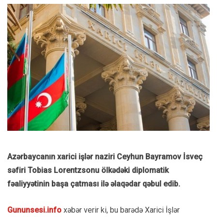
Azərbaycanın xarici işlər naziri Ceyhun Bayramov İsveç
səfiri Tobias Lorentzsonu ölkədəki diplomatik
fəaliyyətinin başa çatması ilə əlaqədar qəbul edib.
Gununsesi.info
xəbər verir ki, bu barədə Xarici İşlər