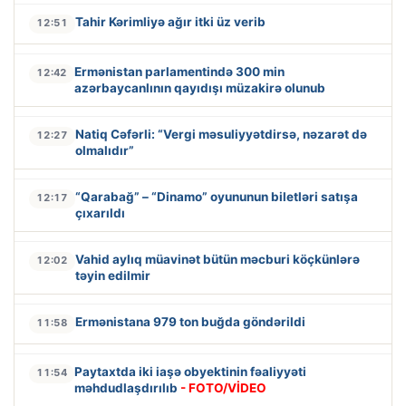
Tahir Kərimliyə ağır itki üz verib
12:51
Ermənistan parlamentində 300 min
12:42
azərbaycanlının qayıdışı müzakirə olunub
Natiq Cəfərli: “Vergi məsuliyyətdirsə, nəzarət də
12:27
olmalıdır”
“Qarabağ” – “Dinamo” oyununun biletləri satışa
12:17
çıxarıldı
Vahid aylıq müavinət bütün məcburi köçkünlərə
12:02
təyin edilmir
Ermənistana 979 ton buğda göndərildi
11:58
Paytaxtda iki iaşə obyektinin fəaliyyəti
11:54
məhdudlaşdırılıb
- FOTO/VİDEO