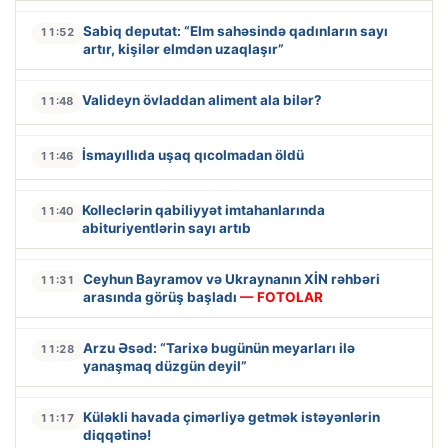
Sabiq deputat: “Elm sahəsində qadınların sayı
11:52
artır, kişilər elmdən uzaqlaşır”
Valideyn övladdan aliment ala bilər?
11:48
İsmayıllıda uşaq qıcolmadan öldü
11:46
Kolleclərin qabiliyyət imtahanlarında
11:40
abituriyentlərin sayı artıb
Ceyhun Bayramov və Ukraynanın XİN rəhbəri
11:31
arasında görüş başladı
— FOTOLAR
Arzu Əsəd: “Tarixə bugünün meyarları ilə
11:28
yanaşmaq düzgün deyil”
Küləkli havada çimərliyə getmək istəyənlərin
11:17
diqqətinə!