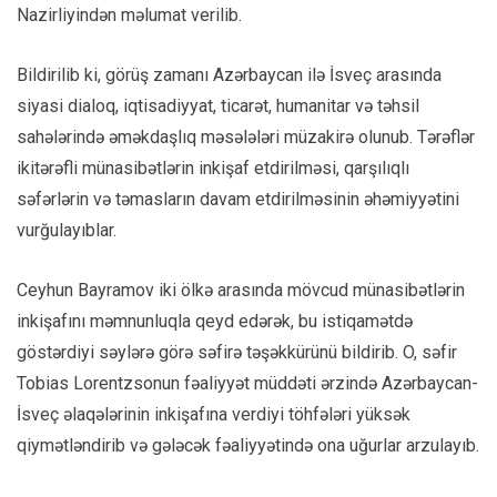
Nazirliyindən məlumat verilib.
Bildirilib ki, görüş zamanı Azərbaycan ilə İsveç arasında
siyasi dialoq, iqtisadiyyat, ticarət, humanitar və təhsil
sahələrində əməkdaşlıq məsələləri müzakirə olunub. Tərəflər
ikitərəfli münasibətlərin inkişaf etdirilməsi, qarşılıqlı
səfərlərin və təmasların davam etdirilməsinin əhəmiyyətini
vurğulayıblar.
Ceyhun Bayramov iki ölkə arasında mövcud münasibətlərin
inkişafını məmnunluqla qeyd edərək, bu istiqamətdə
göstərdiyi səylərə görə səfirə təşəkkürünü bildirib. O, səfir
Tobias Lorentzsonun fəaliyyət müddəti ərzində Azərbaycan-
İsveç əlaqələrinin inkişafına verdiyi töhfələri yüksək
qiymətləndirib və gələcək fəaliyyətində ona uğurlar arzulayıb.