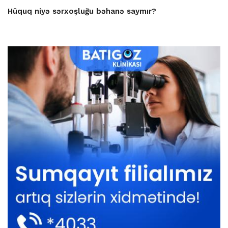
Hüquq niyə sərxoşluğu bəhanə saymır?