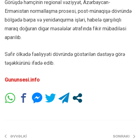
Görüşdə həmçinin regional vəziyyət, Azərbaycan-
Ermənistan normallaşma prosesi, post-münaqişə dövründə
bölgədə bərpa və yenidənqurma işləri, habelə qarşılıqlı
maraq doğuran digər məsələlər ətrafında fikir mübadiləsi
aparılıb.
Səfir ölkədə fəaliyyəti dövründə göstərilən dəstəyə görə
təşəkkürünü ifadə edib.
Gununsesi.info
ƏVVƏLKI
SONRAKI