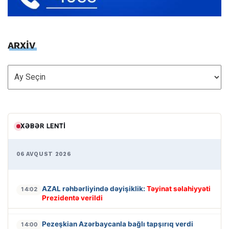
ARXİV
ARXİV
XƏBƏR LENTI
06 AVQUST 2026
AZAL rəhbərliyində dəyişiklik:
Təyinat səlahiyyəti
14:02
Prezidentə verildi
Pezeşkian Azərbaycanla bağlı tapşırıq verdi
14:00