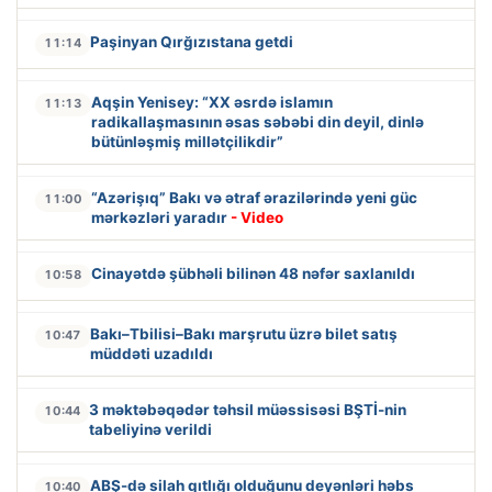
Paşinyan Qırğızıstana getdi
11:14
Aqşin Yenisey: “XX əsrdə islamın
11:13
radikallaşmasının əsas səbəbi din deyil, dinlə
bütünləşmiş millətçilikdir”
“Azərişıq” Bakı və ətraf ərazilərində yeni güc
11:00
mərkəzləri yaradır
- Video
Cinayətdə şübhəli bilinən 48 nəfər saxlanıldı
10:58
Bakı–Tbilisi–Bakı marşrutu üzrə bilet satış
10:47
müddəti uzadıldı
3 məktəbəqədər təhsil müəssisəsi BŞTİ-nin
10:44
tabeliyinə verildi
ABŞ-də silah qıtlığı olduğunu deyənləri həbs
10:40