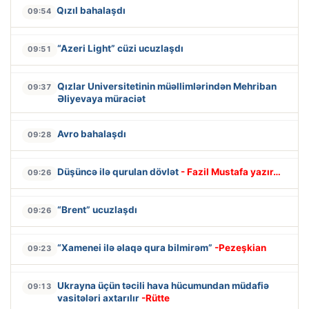
Qızıl bahalaşdı
09:54
“Azeri Light” cüzi ucuzlaşdı
09:51
Qızlar Universitetinin müəllimlərindən Mehriban
09:37
Əliyevaya müraciət
Avro bahalaşdı
09:28
Düşüncə ilə qurulan dövlət
- Fazil Mustafa yazır…
09:26
“Brent” ucuzlaşdı
09:26
“Xamenei ilə əlaqə qura bilmirəm”
-Pezeşkian
09:23
Ukrayna üçün təcili hava hücumundan müdafiə
09:13
vasitələri axtarılır
-Rütte