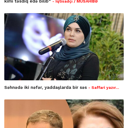
kimi təsdiq edə bilib”
- İqtisadçı / MÜSAHİBƏ
Səhnədə iki nəfər, yaddaşlarda bir səs
- Saffari yazır…