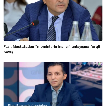
Fazil Mustafadan “möminlərin inancı” anlayışına fərqli
baxış