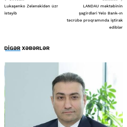
Lukaşenko Zelenskidən üzr
LANDAU məktəbinin
istəyib
şagirdləri Yelo Bank-ın
təcrübə proqramında iştirak
ediblər
DİGƏR XƏBƏRLƏR