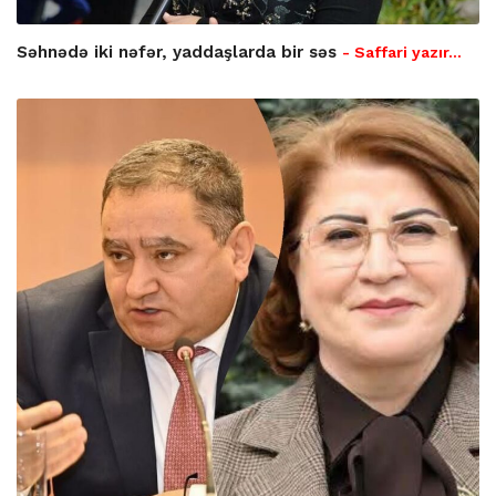
Səhnədə iki nəfər, yaddaşlarda bir səs
- Saffari yazır…