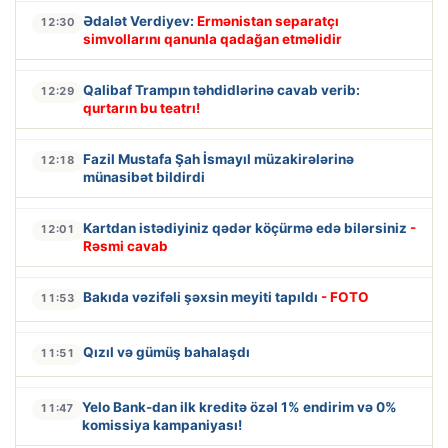
Ədalət Verdiyev:
Ermənistan separatçı
12:30
simvollarını qanunla qadağan etməlidir
Qalibaf Trampın təhdidlərinə cavab verib:
12:29
qurtarın bu teatrı!
Fazil Mustafa Şah İsmayıl müzakirələrinə
12:18
münasibət bildirdi
Kartdan istədiyiniz qədər köçürmə edə bilərsiniz
-
12:01
Rəsmi cavab
Bakıda vəzifəli şəxsin meyiti tapıldı
- FOTO
11:53
Qızıl və gümüş bahalaşdı
11:51
Yelo Bank-dan ilk kreditə özəl 1% endirim və 0%
11:47
komissiya kampaniyası!