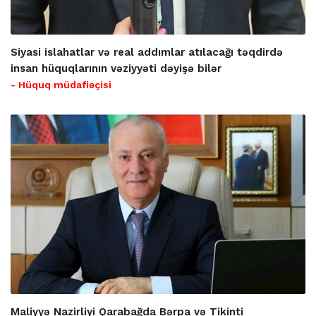
Siyasi islahatlar və real addımlar atılacağı təqdirdə
insan hüquqlarının vəziyyəti dəyişə bilər
- Hüquq müdafiəçisi
Maliyyə Nazirliyi Qarabağda Bərpa və Tikinti