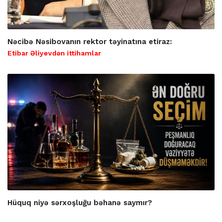
Nəcibə Nəsibovanın rektor təyinatına etiraz:
Etibar Əliyevdən ittihamlar
Hüquq niyə sərxoşluğu bəhanə saymır?