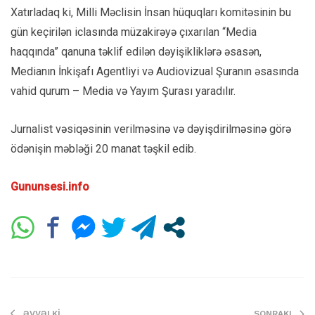
Xatırladaq ki, Milli Məclisin İnsan hüquqları komitəsinin bu
gün keçirilən iclasında müzakirəyə çıxarılan “Media
haqqında” qanuna təklif edilən dəyişikliklərə əsasən,
Medianın İnkişafı Agentliyi və Audiovizual Şuranın əsasında
vahid qurum – Media və Yayım Şurası yaradılır.
Jurnalist vəsiqəsinin verilməsinə və dəyişdirilməsinə görə
ödənişin məbləği 20 manat təşkil edib.
Gununsesi.info
ƏVVƏLKI
SONRAKI