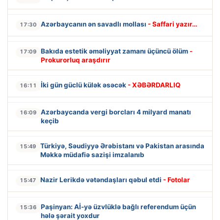
Azərbaycanın ən savadlı mollası
- Saffari yazır…
17:30
Bakıda estetik əməliyyat zamanı üçüncü ölüm
-
17:09
Prokurorluq araşdırır
İki gün güclü külək əsəcək
- XƏBƏRDARLIQ
16:11
Azərbaycanda vergi borcları 4 milyard manatı
16:09
keçib
Türkiyə, Səudiyyə Ərəbistanı və Pakistan arasında
15:49
Məkkə müdafiə sazişi imzalanıb
Nazir Lerikdə vətəndaşları qəbul etdi
- Fotolar
15:47
Paşinyan: Aİ-yə üzvlüklə bağlı referendum üçün
15:36
hələ şərait yoxdur