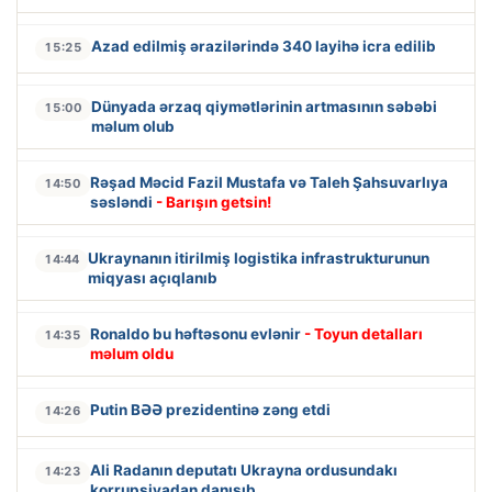
Azad edilmiş ərazilərində 340 layihə icra edilib
15:25
Dünyada ərzaq qiymətlərinin artmasının səbəbi
15:00
məlum olub
Rəşad Məcid Fazil Mustafa və Taleh Şahsuvarlıya
14:50
səsləndi
- Barışın getsin!
Ukraynanın itirilmiş logistika infrastrukturunun
14:44
miqyası açıqlanıb
Ronaldo bu həftəsonu evlənir
- Toyun detalları
14:35
məlum oldu
Putin BƏƏ prezidentinə zəng etdi
14:26
Ali Radanın deputatı Ukrayna ordusundakı
14:23
korrupsiyadan danışıb