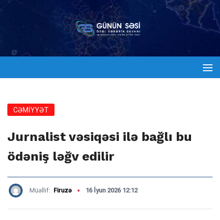
CƏMİYYƏT
Jurnalist vəsiqəsi ilə bağlı bu
ödəniş ləğv edilir
Müəllif:
Firuzə
16 İyun 2026 12:12