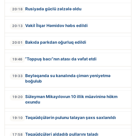
Rusiyada güclü zəlzələ oldu
20:18
Vəkil İlqar Həmidov həbs edildi
20:13
Bakıda parkdan oğurluq edildi
20:01
“Toppuş bacı”nın atası da vəfat etdi
19:46
Beyləqanda su kanalında çimən yeniyetmə
19:33
boğulub
Süleyman Mikayılovun 10 illik müavininə hökm
19:20
oxundu
Təqaüdçülərin pulunu talayan şəxs saxlanıldı
19:10
Təqaüdçüləri aldadıb pullarını taladı
17:58