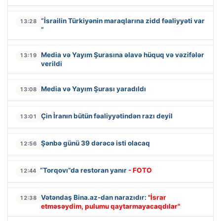
“İsrailin Türkiyənin maraqlarına zidd fəaliyyəti var
13:28
“
Media və Yayım Şurasına əlavə hüquq və vəzifələr
13:19
verildi
Media və Yayım Şurası yaradıldı
13:08
Çin İranın bütün fəaliyyətindən razı deyil
13:01
Şənbə günü 39 dərəcə isti olacaq
12:56
“Torqovı”da restoran yanır
- FOTO
12:44
Vətəndaş Bina.az-dan narazıdır:
"İsrar
12:38
etməsəydim, pulumu qaytarmayacaqdılar"