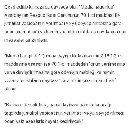
Qeyd edilib ki, hazırda qüvvədə olan “Media haqqında”
Azərbaycan Respublikası Qanununun 70.1-ci maddəsi ilə
jurnalist vəsiqəsinin verilməsi və ya dəyişdirilməsinə görə
ödənişin məbləği və həmin vəsaitdən istifadə qaydasına dair
məsələlər tənzimlənir.
“Media haqqında” Qanuna dəyişiklik layihəsinin 2.18.1.2-ci
maddəsinə əsasən isə 70.1-ci maddədən “onun verilməsinə
və ya dəyişdirilməsinə görə ödənişin məbləği və həmin
vəsaitdən istifadə qaydası” sözlərinin çıxarılması təklif
olunur:
“Bu isə o deməkdir ki, qanun layihəsi qəbul olunacağı
təqdirdə jurnalist vəsiqəsinin verilməsi və ya dəyişdirilməsi
ödənişsiz əsaslarla həyata keçiriləcək”.