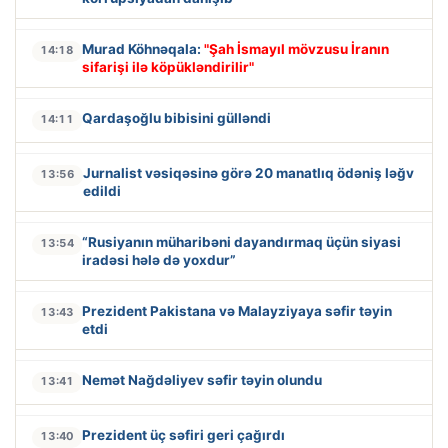
Murad Köhnəqala:
"Şah İsmayıl mövzusu İranın
14:18
sifarişi ilə köpükləndirilir"
Qardaşoğlu bibisini gülləndi
14:11
Jurnalist vəsiqəsinə görə 20 manatlıq ödəniş ləğv
13:56
edildi
“Rusiyanın müharibəni dayandırmaq üçün siyasi
13:54
iradəsi hələ də yoxdur”
Prezident Pakistana və Malayziyaya səfir təyin
13:43
etdi
Nemət Nağdəliyev səfir təyin olundu
13:41
Prezident üç səfiri geri çağırdı
13:40