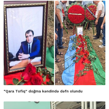
“Qara Tofiq” doğma kəndində dəfn olundu