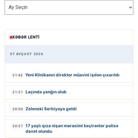
ARXİV
XƏBƏR LENTI
07 AVQUST 2026
Yeni Klinikanın direktor müavini işdən çıxarıldı
21:42
Laçında yanğın olub
21:21
Zelenski Serbiyaya getdi
20:50
17 yaşlı qıza nişan mərasimi keçirənlər polisə
20:27
dəvət olundu