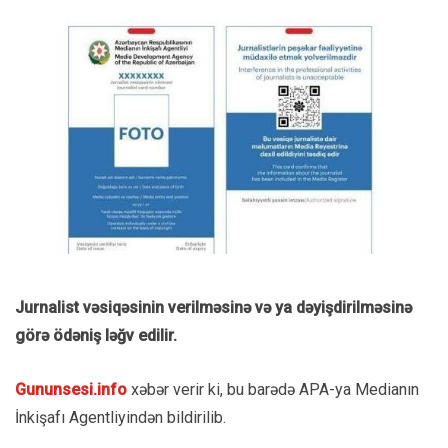
Jurnalist vəsiqəsinin verilməsinə və ya dəyişdirilməsinə
görə ödəniş ləğv edilir.
Gununsesi.info
xəbər verir ki, bu barədə APA-ya Medianın
İnkişafı Agentliyindən bildirilib.