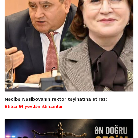
Nəcibə Nəsibovanın rektor təyinatına etiraz:
Etibar Əliyevdən ittihamlar