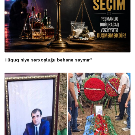
Hüquq niyə sərxoşluğu bəhanə saymır?