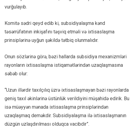
vurğulayıb.
Komitə sədri qeyd edib ki, subsidiyalaşma kənd
təsərrüfatının inkişafını təşviq etməli və ixtisaslaşma
prinsiplərinə uyğun şəkildə tətbiq olunmalıdır.
Onun sözlərinə görə, bəzi hallarda subsidiya mexanizmləri
rayonların ixtisaslaşma istiqamətlərindən uzaqlaşmasına
səbəb olur:
“Uzun illərdir taxılçılıq üzrə ixtisaslaşmayan bəzi rayonlarda
geniş taxıl əkinlərinə üstünlük verildiyini müşahidə edirik. Bu
isə müəyyən mənada ixtisaslaşma prinsiplərindən
uzaqlaşmaq deməkdir. Subsidiyalaşma ilə ixtisaslaşmanın
düzgün uzlaşdırılması olduqca vacibdir”.