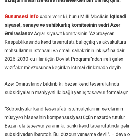
uzlaşdırılması isə əsas məsələlərdən biri olaraq qalır.
Gununsesi.info
xəbər verir ki, bunu Milli Məclisin
İqtisadi
siyasət, sənaye və sahibkarlıq komitəsinin sədri Azər
Əmiraslanov
Aqrar siyasət komitəsinin “Azərbaycan
Respublikasında kənd təsərrüfatı, balıqçılıq və akvakultura
məhsullarının istehsalı və emalı sahələrinin inkişafına dair
2026-2030-cu illər üçün Dövlət Proqramı”ndan irəli gələn
vəzifələr mövzusunda keçirilən ictimai dinləmədə deyib.
Azər Əmiraslanov bildirib ki, bəzən kənd təsərrüfatında
subsidiyaların mahiyyəti ilə bağlı yanlış təsəvvür formalaşır.
“Subsidiyalar kənd təsərrüfatı istehsalçılarının xərclərinin
müəyyən hissəsinin kompensasiyası üçün nəzərdə tutulur.
Bəzən elə təsəvvür yaranır ki, sanki kənd təsərrüfatında gəlir
subsidiyadan ibarətdir. Bu, düzgün yanaşma deyil”, – deyə o