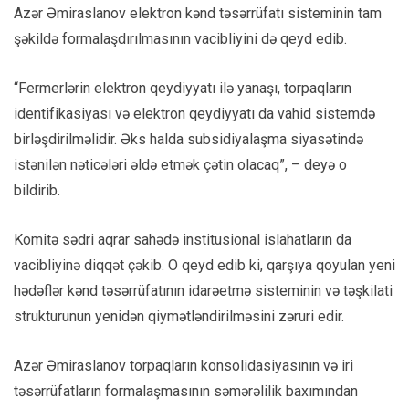
Azər Əmiraslanov elektron kənd təsərrüfatı sisteminin tam
şəkildə formalaşdırılmasının vacibliyini də qeyd edib.
“Fermerlərin elektron qeydiyyatı ilə yanaşı, torpaqların
identifikasiyası və elektron qeydiyyatı da vahid sistemdə
birləşdirilməlidir. Əks halda subsidiyalaşma siyasətində
istənilən nəticələri əldə etmək çətin olacaq”, – deyə o
bildirib.
Komitə sədri aqrar sahədə institusional islahatların da
vacibliyinə diqqət çəkib. O qeyd edib ki, qarşıya qoyulan yeni
hədəflər kənd təsərrüfatının idarəetmə sisteminin və təşkilati
strukturunun yenidən qiymətləndirilməsini zəruri edir.
Azər Əmiraslanov torpaqların konsolidasiyasının və iri
təsərrüfatların formalaşmasının səmərəlilik baxımından