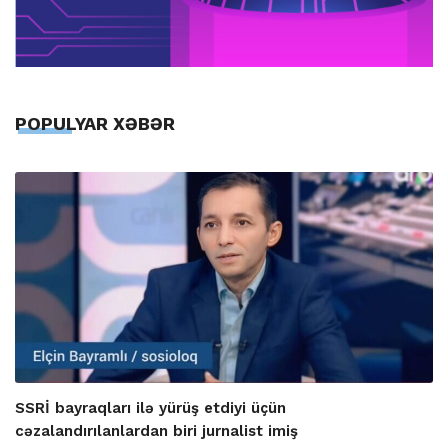
POPULYAR XƏBƏR
SSRİ bayraqları ilə yürüş etdiyi üçün
cəzalandırılanlardan biri jurnalist imiş