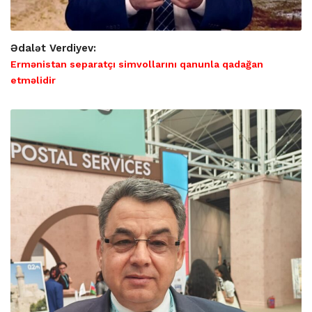
Ədalət Verdiyev:
Ermənistan separatçı simvollarını qanunla qadağan
etməlidir