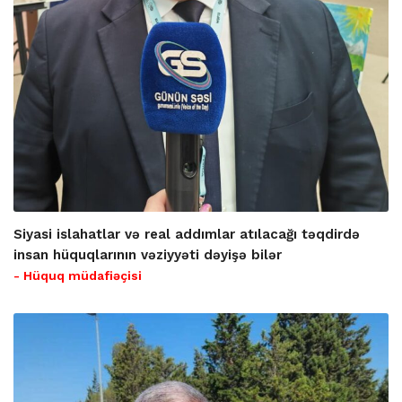
Siyasi islahatlar və real addımlar atılacağı təqdirdə
insan hüquqlarının vəziyyəti dəyişə bilər
- Hüquq müdafiəçisi