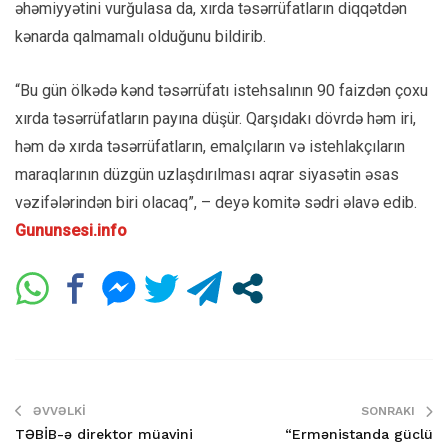
əhəmiyyətini vurğulasa da, xırda təsərrüfatların diqqətdən
kənarda qalmamalı olduğunu bildirib.
“Bu gün ölkədə kənd təsərrüfatı istehsalının 90 faizdən çoxu
xırda təsərrüfatların payına düşür. Qarşıdakı dövrdə həm iri,
həm də xırda təsərrüfatların, emalçıların və istehlakçıların
maraqlarının düzgün uzlaşdırılması aqrar siyasətin əsas
vəzifələrindən biri olacaq”, – deyə komitə sədri əlavə edib.
Gununsesi.info
ƏVVƏLKI
SONRAKI
TƏBİB-ə direktor müavini
“Ermənistanda güclü