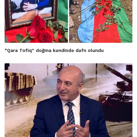
“Qara Tofiq” doğma kəndində dəfn olundu