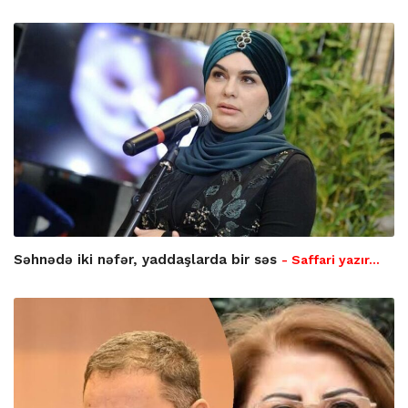
Səhnədə iki nəfər, yaddaşlarda bir səs
- Saffari yazır…