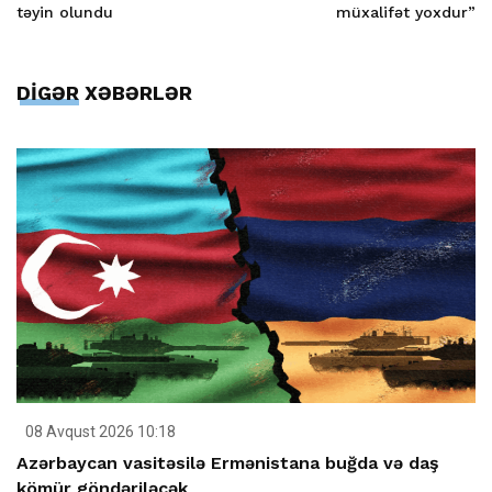
təyin olundu
müxalifət yoxdur”
DİGƏR XƏBƏRLƏR
08 Avqust 2026 10:18
Azərbaycan vasitəsilə Ermənistana buğda və daş
kömür göndəriləcək