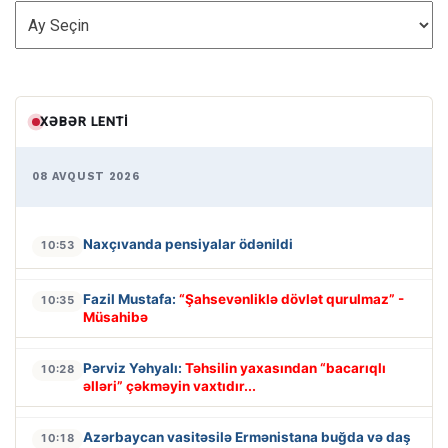
ARXİV
XƏBƏR LENTI
08 AVQUST 2026
Naxçıvanda pensiyalar ödənildi
10:53
Fazil Mustafa:
“Şahsevənliklə dövlət qurulmaz” -
10:35
Müsahibə
Pərviz Yəhyalı:
Təhsilin yaxasından “bacarıqlı
10:28
əlləri” çəkməyin vaxtıdır...
Azərbaycan vasitəsilə Ermənistana buğda və daş
10:18