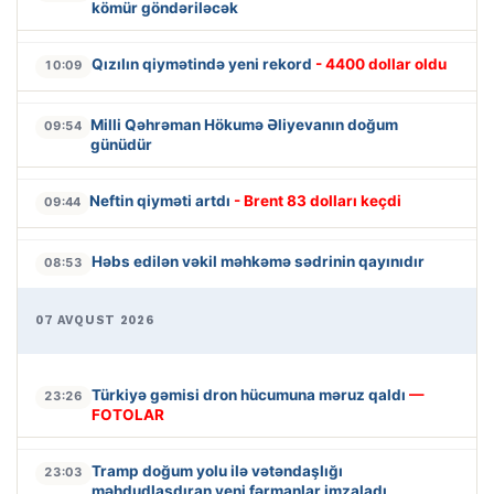
kömür göndəriləcək
Qızılın qiymətində yeni rekord
- 4400 dollar oldu
10:09
Milli Qəhrəman Hökumə Əliyevanın doğum
09:54
günüdür
Neftin qiyməti artdı
- Brent 83 dolları keçdi
09:44
Həbs edilən vəkil məhkəmə sədrinin qayınıdır
08:53
07 AVQUST 2026
Türkiyə gəmisi dron hücumuna məruz qaldı
—
23:26
FOTOLAR
Tramp doğum yolu ilə vətəndaşlığı
23:03
məhdudlaşdıran yeni fərmanlar imzaladı