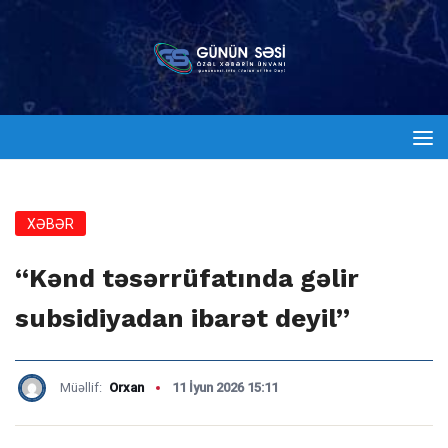
XƏBƏR
“Kənd təsərrüfatında gəlir
subsidiyadan ibarət deyil”
Müəllif:
Orxan
11 İyun 2026 15:11