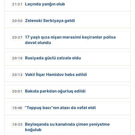
Laçında yanğın olub
21:21
Zelenski Serbiyaya getdi
20:50
17 yaşlı qıza nişan mərasimi keçirənlər polisə
20:27
dəvət olundu
Rusiyada güclü zəlzələ oldu
20:18
Vəkil İlqar Həmidov həbs edildi
20:13
Bakıda parkdan oğurluq edildi
20:01
“Toppuş bacı”nın atası da vəfat etdi
19:46
Beyləqanda su kanalında çimən yeniyetmə
19:33
boğulub