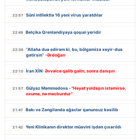
Süni intllektlə 16 yeni virus yaratdılar
22:57
Belçika Qrenlandiyaya qoşun yeridir
22:49
“Allaha dua edirəm ki, bu, bölgəmizə xeyir-dua
22:36
gətirsin”
-Ərdoğan
İran XİN:
Əvvəlcə qalib gəlin, sonra danışın
22:15
Gülyaz Məmmədova
- "Həyat yoldaşın istəmirsə,
21:57
oxuma, nə məcburdur"
Bakı və Zəngilanda ağaclar qanunsuz kəsilib
21:47
Yeni Klinikanın direktor müavini işdən çıxarıldı
21:42