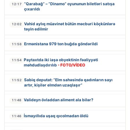
“Qarabağ” – “Dinamo” oyununun biletləri satışa
12:17
çıxarıldı
Vahid aylıq müavinət bütün məcburi köçkünlərə
12:02
təyin edilmir
Ermənistana 979 ton buğda göndərildi
11:58
Paytaxtda iki iaşə obyektinin fəaliyyəti
11:54
məhdudlaşdırılıb
- FOTO/VİDEO
Sabiq deputat: “Elm sahəsində qadınların sayı
11:52
artır, kişilər elmdən uzaqlaşır”
Valideyn övladdan aliment ala bilər?
11:48
İsmayıllıda uşaq qıcolmadan öldü
11:46