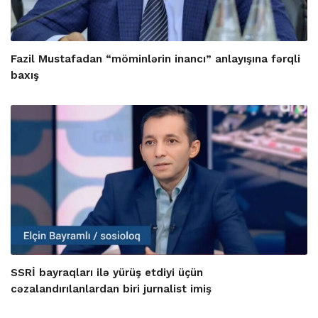
Fazil Mustafadan “möminlərin inancı” anlayışına fərqli
baxış
SSRİ bayraqları ilə yürüş etdiyi üçün
cəzalandırılanlardan biri jurnalist imiş