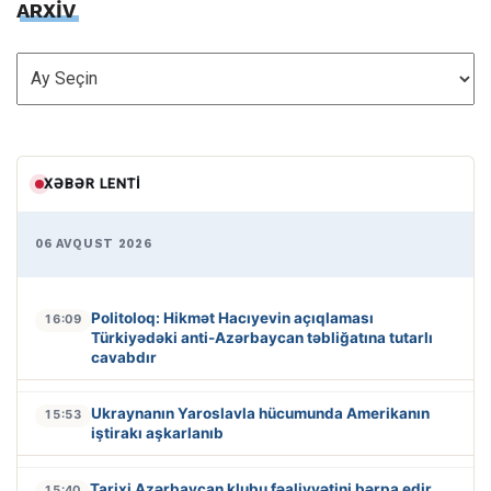
ARXİV
ARXİV
XƏBƏR LENTI
06 AVQUST 2026
Politoloq: Hikmət Hacıyevin açıqlaması
16:09
Türkiyədəki anti-Azərbaycan təbliğatına tutarlı
cavabdır
Ukraynanın Yaroslavla hücumunda Amerikanın
15:53
iştirakı aşkarlanıb
Tarixi Azərbaycan klubu fəaliyyətini bərpa edir
15:40