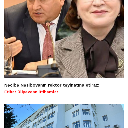
Nəcibə Nəsibovanın rektor təyinatına etiraz:
Etibar Əliyevdən ittihamlar