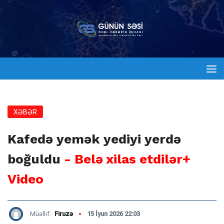
XƏBƏR
Kafedə yemək yediyi yerdə
boğuldu
- Belə xilas etdilər+
Video
Müəllif:
Firuzə
15 İyun 2026 22:03