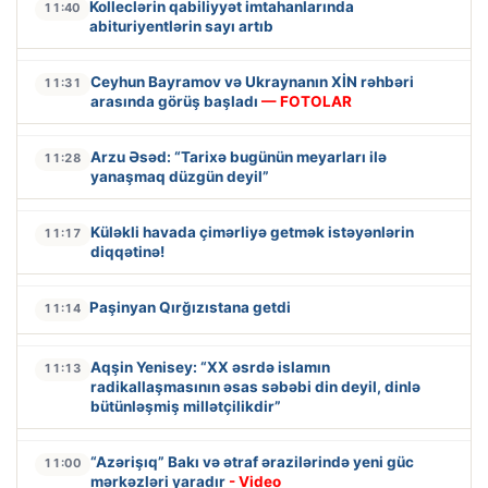
Kolleclərin qabiliyyət imtahanlarında
11:40
abituriyentlərin sayı artıb
Ceyhun Bayramov və Ukraynanın XİN rəhbəri
11:31
arasında görüş başladı
— FOTOLAR
Arzu Əsəd: “Tarixə bugünün meyarları ilə
11:28
yanaşmaq düzgün deyil”
Küləkli havada çimərliyə getmək istəyənlərin
11:17
diqqətinə!
Paşinyan Qırğızıstana getdi
11:14
Aqşin Yenisey: “XX əsrdə islamın
11:13
radikallaşmasının əsas səbəbi din deyil, dinlə
bütünləşmiş millətçilikdir”
“Azərişıq” Bakı və ətraf ərazilərində yeni güc
11:00
mərkəzləri yaradır
- Video