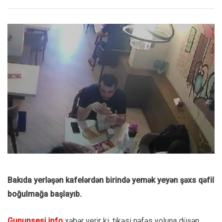
Bakıda yerləşən kafelərdən birində yemək yeyən şəxs qəfil
boğulmağa başlayıb.
Gununsesi.info
xəbər verir ki, tikəsi nəfəs yoluna düşən