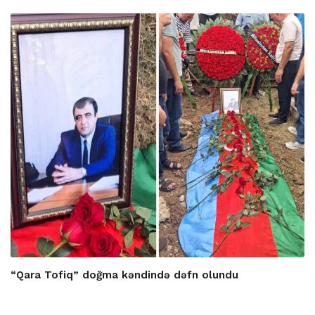
“Qara Tofiq” doğma kəndində dəfn olundu