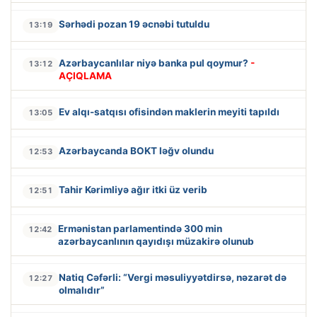
Sərhədi pozan 19 əcnəbi tutuldu
13:19
Azərbaycanlılar niyə banka pul qoymur?
-
13:12
AÇIQLAMA
Ev alqı-satqısı ofisindən maklerin meyiti tapıldı
13:05
Azərbaycanda BOKT ləğv olundu
12:53
Tahir Kərimliyə ağır itki üz verib
12:51
Ermənistan parlamentində 300 min
12:42
azərbaycanlının qayıdışı müzakirə olunub
Natiq Cəfərli: “Vergi məsuliyyətdirsə, nəzarət də
12:27
olmalıdır”