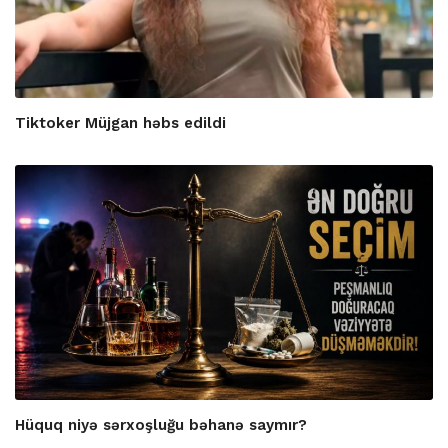
Tiktoker Müjgan həbs edildi
Hüquq niyə sərxoşluğu bəhanə saymır?