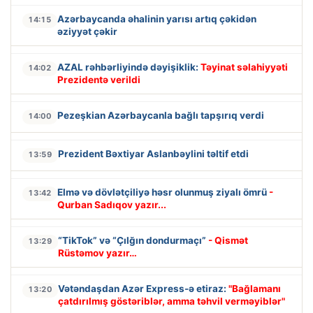
Azərbaycanda əhalinin yarısı artıq çəkidən
14:15
əziyyət çəkir
AZAL rəhbərliyində dəyişiklik:
Təyinat səlahiyyəti
14:02
Prezidentə verildi
Pezeşkian Azərbaycanla bağlı tapşırıq verdi
14:00
Prezident Bəxtiyar Aslanbəylini təltif etdi
13:59
Elmə və dövlətçiliyə həsr olunmuş ziyalı ömrü
-
13:42
Qurban Sadıqov yazır...
“TikTok” və “Çılğın dondurmaçı”
- Qismət
13:29
Rüstəmov yazır…
Vətəndaşdan Azər Express-ə etiraz:
"Bağlamanı
13:20
çatdırılmış göstəriblər, amma təhvil verməyiblər"