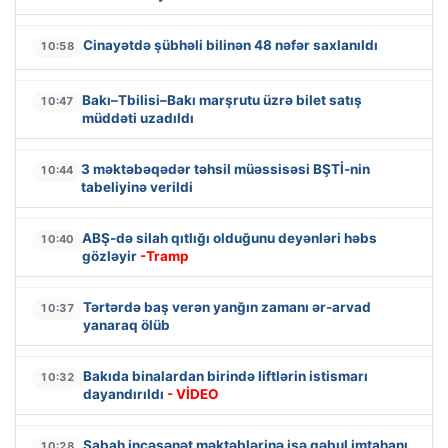
Cinayətdə şübhəli bilinən 48 nəfər saxlanıldı
10:58
Bakı–Tbilisi–Bakı marşrutu üzrə bilet satış
10:47
müddəti uzadıldı
3 məktəbəqədər təhsil müəssisəsi BŞTİ-nin
10:44
tabeliyinə verildi
ABŞ-də silah qıtlığı olduğunu deyənləri həbs
10:40
gözləyir
-Tramp
Tərtərdə baş verən yanğın zamanı ər-arvad
10:37
yanaraq ölüb
Bakıda binalardan birində liftlərin istismarı
10:32
dayandırıldı
- VİDEO
Sabah incəsənət məktəblərinə işə qəbul imtahanı
10:28