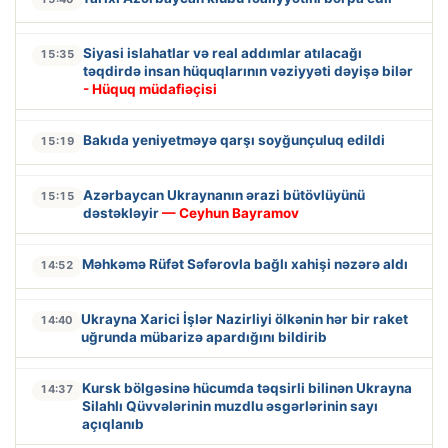
Siyasi islahatlar və real addımlar atılacağı
15:35
təqdirdə insan hüquqlarının vəziyyəti dəyişə bilər
- Hüquq müdafiəçisi
Bakıda yeniyetməyə qarşı soyğunçuluq edildi
15:19
Azərbaycan Ukraynanın ərazi bütövlüyünü
15:15
dəstəkləyir
— Ceyhun Bayramov
Məhkəmə Rüfət Səfərovla bağlı xahişi nəzərə aldı
14:52
Ukrayna Xarici İşlər Nazirliyi ölkənin hər bir raket
14:40
uğrunda mübarizə apardığını bildirib
Kursk bölgəsinə hücumda təqsirli bilinən Ukrayna
14:37
Silahlı Qüvvələrinin muzdlu əsgərlərinin sayı
açıqlanıb