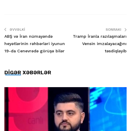
ƏVVƏLKI
SONRAKI
ABŞ və İran nümayəndə
Tramp İranla razılaşmaları
heyətlərinin rəhbərləri iyunun
Vensin imzalayacağını
19-da Cenevrədə görüşə bilər
təsdiqləyib
DİGƏR XƏBƏRLƏR