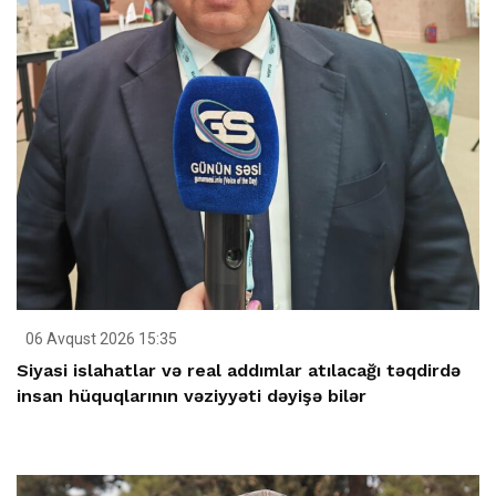
06 Avqust 2026 15:35
Siyasi islahatlar və real addımlar atılacağı təqdirdə
insan hüquqlarının vəziyyəti dəyişə bilər