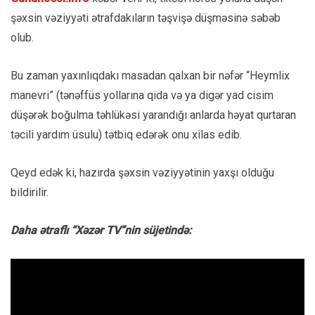
şəxsin vəziyyəti ətrafdakıların təşvişə düşməsinə səbəb
olub.
Bu zaman yaxınlıqdakı masadan qalxan bir nəfər “Heymlix
manevri” (tənəffüs yollarına qida və ya digər yad cisim
düşərək boğulma təhlükəsi yarandığı anlarda həyat qurtaran
təcili yardım üsulu) tətbiq edərək onu xilas edib.
Qeyd edək ki, hazırda şəxsin vəziyyətinin yaxşı olduğu
bildirilir.
Daha ətraflı “Xəzər TV”nin süjetində: