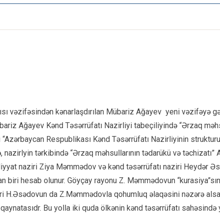
sı vəzifəsindən kənarlaşdırılan Mübariz Ağayev yeni vəzifəyə gət
ariz Ağayev Kənd Təsərrüfatı Nazirliyi tabeçiliyində “Ərzaq məhs
ti “Azərbaycan Respublikası Kənd Təsərrüfatı Nazirliyinin struktu
ə, nazirlyin tərkibində “Ərzaq məhsullarının tədarükü və təchizatı
liyyat naziri Ziya Məmmədov və kənd təsərrüfatı naziri Heydər Ə
 biri hesab olunur. Göyçay rayonu Z. Məmmədovun “kurasiya”sın
ı naziri H.Əsədovun da Z.Məmmədovla qohumluq əlaqəsini nəzərə al
atasıdr. Bu yolla iki quda ölkənin kənd təsərrüfatı sahəsində y