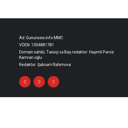
Ad: Gununsesi.info MMC
VÖEN: 1304881781
Domain sahibi, Təsisçi və Baş redaktor: Həşimli Pərviz
Kamran oğlu
Redaktor: Şəbnəm Rəhimova