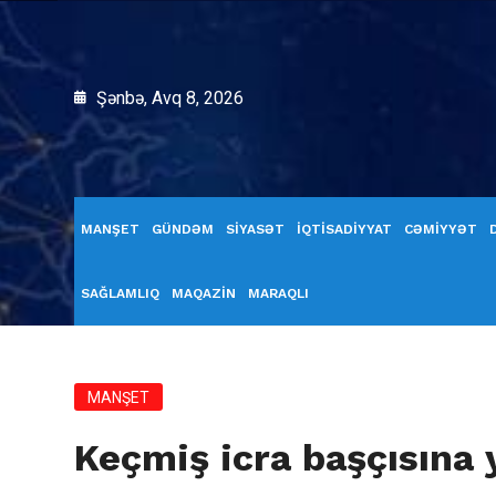
Şənbə, Avq 8, 2026
MANŞET
GÜNDƏM
SİYASƏT
İQTİSADİYYAT
CƏMİYYƏT
SAĞLAMLIQ
MAQAZİN
MARAQLI
MANŞET
Keçmiş icra başçısına y