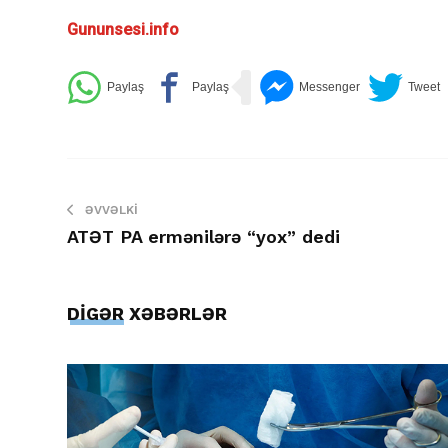
Gununsesi.info
ƏVVƏLKI
ATƏT PA ermənilərə “yox” dedi
DİGƏR XƏBƏRLƏR