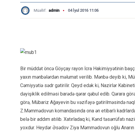
Müəllif:
admin
04 İyul 2016 11:06
Bir müddət öncə Göyçay rayon İcra Hakimiyyətinin başçı
yaxın mənbələrdən məlumat verilib. Mənbə deyib ki, Müb
Cəmiyyətiə sədr gətirilir. Qeyd edək ki, Nazirlər Kabine
dəyişiklik edilməsi barədə qərar qəbul edib. Qərara gör
görə, Mübariz Ağayevin bu vəzifəyə gətirilməsində nəq
Z.Məmmədovun komandasında ona ən etibarlı kadrlardan
belə bir addım atılıb. Xatırladaq ki, Kənd təsərrüfat
yoxdur. Heydər Əsədov Ziya Məmmədovun oğlu Anarın qayn