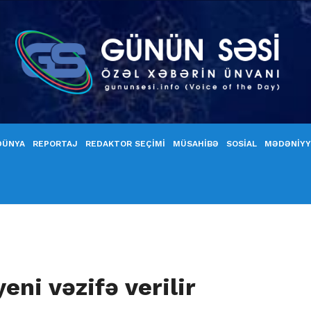
DÜNYA
REPORTAJ
REDAKTOR SEÇİMİ
MÜSAHİBƏ
SOSİAL
MƏDƏNİY
eni vəzifə verilir