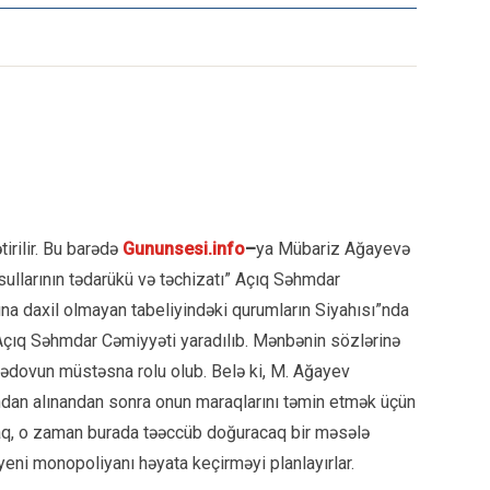
irilir. Bu barədə
Gununsesi.info
–
ya Mübariz Ağayevə
ullarının tədarükü və təchizatı” Açıq Səhmdar
runa daxil olmayan tabeliyindəki qurumların Siyahısı”nda
” Açıq Səhmdar Cəmiyyəti yaradılıb. Mənbənin sözlərinə
sədovun müstəsna rolu olub. Belə ki, M. Ağayev
dan alınandan sonra onun maraqlarını təmin etmək üçün
saq, o zaman burada təəccüb doğuracaq bir məsələ
eni monopoliyanı həyata keçirməyi planlayırlar.