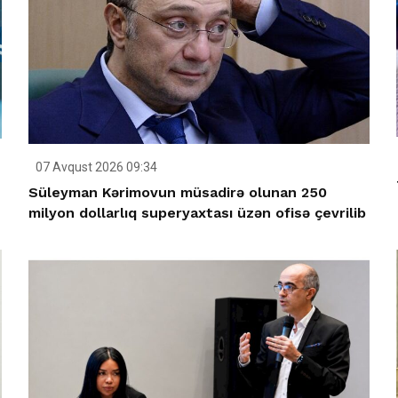
07 Avqust 2026 09:34
Süleyman Kərimovun müsadirə olunan 250
milyon dollarlıq superyaxtası üzən ofisə çevrilib