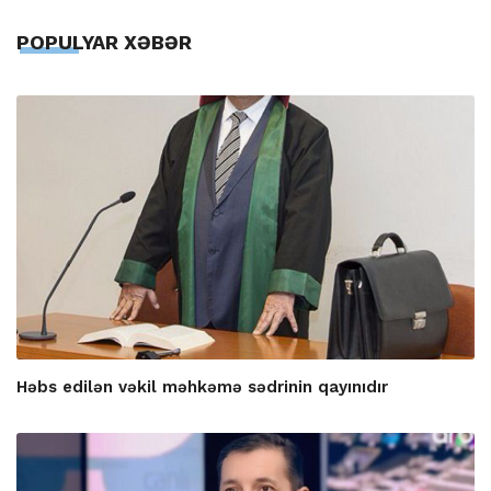
POPULYAR XƏBƏR
Həbs edilən vəkil məhkəmə sədrinin qayınıdır