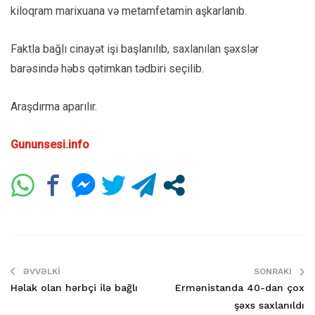
kiloqram marixuana və metamfetamin aşkarlanıb.
Faktla bağlı cinayət işi başlanılıb, saxlanılan şəxslər
barəsində həbs qətimkan tədbiri seçilib.
Araşdırma aparılır.
Gununsesi.info
ƏVVƏLKI
SONRAKI
Həlak olan hərbçi ilə bağlı
Ermənistanda 40-dan çox
şəxs saxlanıldı