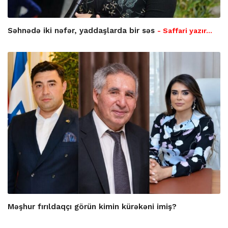
Səhnədə iki nəfər, yaddaşlarda bir səs
- Saffari yazır…
Məşhur fırıldaqçı görün kimin kürəkəni imiş?