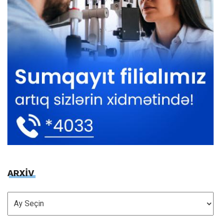
ARXİV
ARXİV