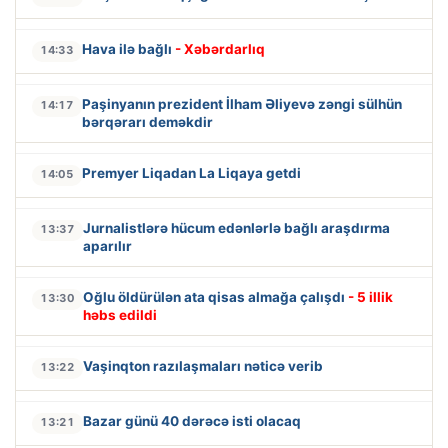
Hava ilə bağlı
- Xəbərdarlıq
14:33
Paşinyanın prezident İlham Əliyevə zəngi sülhün
14:17
bərqərarı deməkdir
Premyer Liqadan La Liqaya getdi
14:05
Jurnalistlərə hücum edənlərlə bağlı araşdırma
13:37
aparılır
Oğlu öldürülən ata qisas almağa çalışdı
- 5 illik
13:30
həbs edildi
Vaşinqton razılaşmaları nəticə verib
13:22
Bazar günü 40 dərəcə isti olacaq
13:21