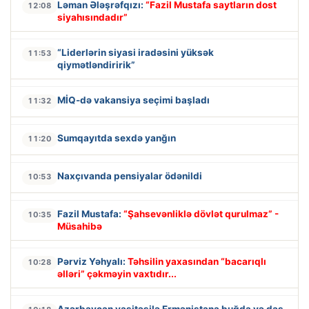
Ləman Ələşrəfqızı:
“Fazil Mustafa saytların dost
12:08
siyahısındadır”
“Liderlərin siyasi iradəsini yüksək
11:53
qiymətləndiririk”
MİQ-də vakansiya seçimi başladı
11:32
Sumqayıtda sexdə yanğın
11:20
Naxçıvanda pensiyalar ödənildi
10:53
Fazil Mustafa:
“Şahsevənliklə dövlət qurulmaz” -
10:35
Müsahibə
Pərviz Yəhyalı:
Təhsilin yaxasından “bacarıqlı
10:28
əlləri” çəkməyin vaxtıdır...
Azərbaycan vasitəsilə Ermənistana buğda və daş