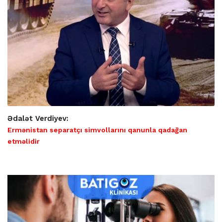
Ədalət Verdiyev:
Ermənistan separatçı simvollarını qanunla qadağan
etməlidir