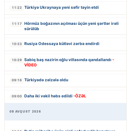
Türkiyə Ukraynaya yeni səfir təyin etdi
11:22
Hörmüz boğazının açılması üçün yeni şərtlər irəli
11:17
sürülüb
Rusiya Odessaya kütləvi zərbə endirdi
10:33
Sabiq baş nazirin oğlu villasında qandallandı
-
10:29
VİDEO
Türkiyədə zəlzələ oldu
09:16
Daha iki vəkil həbs edildi
-ÖZƏL
09:00
08 AVQUST 2026