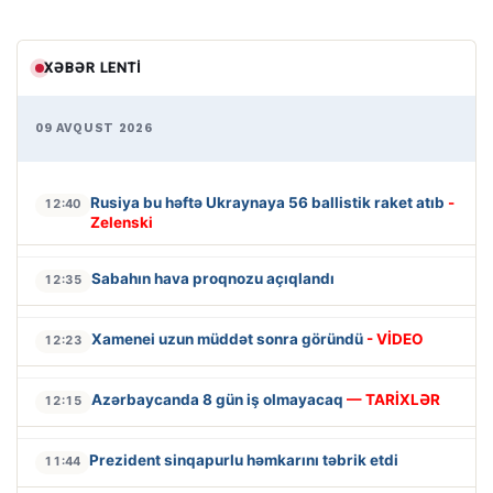
XƏBƏR LENTI
09 AVQUST 2026
Rusiya bu həftə Ukraynaya 56 ballistik raket atıb
-
12:40
Zelenski
Sabahın hava proqnozu açıqlandı
12:35
Xamenei uzun müddət sonra göründü
- VİDEO
12:23
Azərbaycanda 8 gün iş olmayacaq
— TARİXLƏR
12:15
Prezident sinqapurlu həmkarını təbrik etdi
11:44