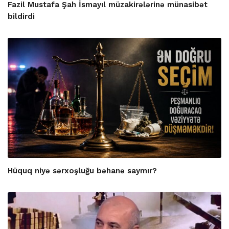
Fazil Mustafa Şah İsmayıl müzakirələrinə münasibət
bildirdi
Hüquq niyə sərxoşluğu bəhanə saymır?