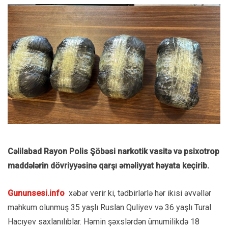
Cəlilabad Rayon Polis Şöbəsi narkotik vasitə və psixotrop
maddələrin dövriyyəsinə qarşı əməliyyat həyata keçirib.
Gununsesi.info
xəbər verir ki, tədbirlərlə hər ikisi əvvəllər
məhkum olunmuş 35 yaşlı Ruslan Quliyev və 36 yaşlı Tural
Hacıyev saxlanılıblar. Həmin şəxslərdən ümumilikdə 18