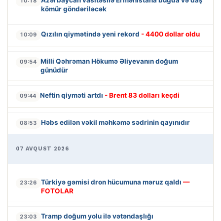
10:18
kömür göndəriləcək
Qızılın qiymətində yeni rekord
- 4400 dollar oldu
10:09
Milli Qəhrəman Hökumə Əliyevanın doğum
09:54
günüdür
Neftin qiyməti artdı
- Brent 83 dolları keçdi
09:44
Həbs edilən vəkil məhkəmə sədrinin qayınıdır
08:53
07 AVQUST 2026
Türkiyə gəmisi dron hücumuna məruz qaldı
—
23:26
FOTOLAR
Tramp doğum yolu ilə vətəndaşlığı
23:03