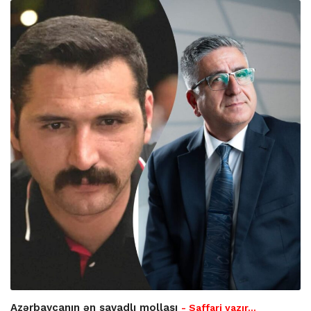
Azərbaycanın ən savadlı mollası
- Saffari yazır…