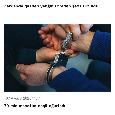
Zərdabda qəsdən yanğın törədən şəxs tutuldu
07 Avqust 2026 11:11
70 min manatlıq naqil oğurladı