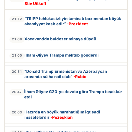
Stiv Uitkoff
“TRIPP təhlükəsizliyin təminatı baxımından böyük
21:12
əhəmiyyət kəsb edir”
-Prezident
Xocavənddə buldozer minaya düşdü
21:08
İlham Əliyev Trampa məktub göndərdi
21:00
“Donald Tramp Ermənistan və Azərbaycan
20:51
arasında sülhə nail olub”
-Rubio
İlham Əliyev G20-yə dəvətə görə Trampa təşəkkür
20:47
etdi
Hazırda ən böyük narahatlığım iqtisadi
20:03
məsələlərdir
-Pezeşkian