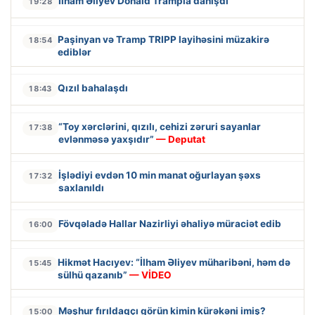
İlham Əliyev Donald Trampla danışdı
19:28
Paşinyan və Tramp TRIPP layihəsini müzakirə
18:54
ediblər
Qızıl bahalaşdı
18:43
“Toy xərclərini, qızılı, cehizi zəruri sayanlar
17:38
evlənməsə yaxşıdır”
— Deputat
İşlədiyi evdən 10 min manat oğurlayan şəxs
17:32
saxlanıldı
Fövqəladə Hallar Nazirliyi əhaliyə müraciət edib
16:00
Hikmət Hacıyev: “İlham Əliyev müharibəni, həm də
15:45
sülhü qazanıb”
— VİDEO
Məşhur fırıldaqçı görün kimin kürəkəni imiş?
15:00