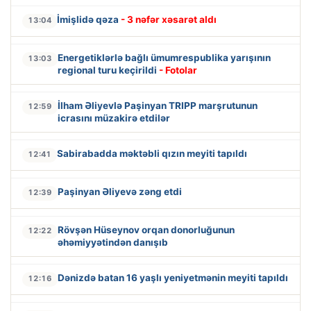
İmişlidə qəza
- 3 nəfər xəsarət aldı
13:04
Energetiklərlə bağlı ümumrespublika yarışının
13:03
regional turu keçirildi
- Fotolar
İlham Əliyevlə Paşinyan TRIPP marşrutunun
12:59
icrasını müzakirə etdilər
Sabirabadda məktəbli qızın meyiti tapıldı
12:41
Paşinyan Əliyevə zəng etdi
12:39
Rövşən Hüseynov orqan donorluğunun
12:22
əhəmiyyətindən danışıb
Dənizdə batan 16 yaşlı yeniyetmənin meyiti tapıldı
12:16