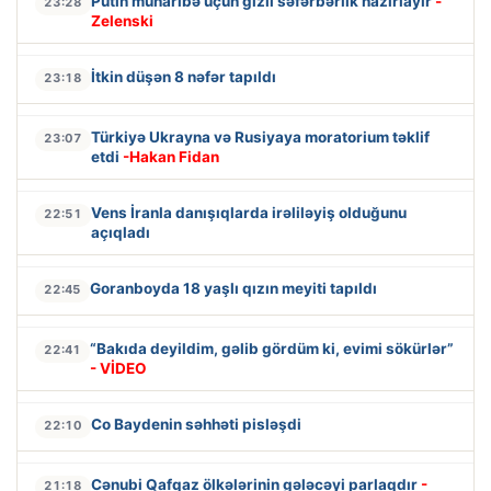
Putin müharibə üçün gizli səfərbərlik hazırlayır
-
23:28
Zelenski
İtkin düşən 8 nəfər tapıldı
23:18
Türkiyə Ukrayna və Rusiyaya moratorium təklif
23:07
etdi
-Hakan Fidan
Vens İranla danışıqlarda irəliləyiş olduğunu
22:51
açıqladı
Goranboyda 18 yaşlı qızın meyiti tapıldı
22:45
“Bakıda deyildim, gəlib gördüm ki, evimi sökürlər”
22:41
- VİDEO
Co Baydenin səhhəti pisləşdi
22:10
Cənubi Qafqaz ölkələrinin gələcəyi parlaqdır
-
21:18