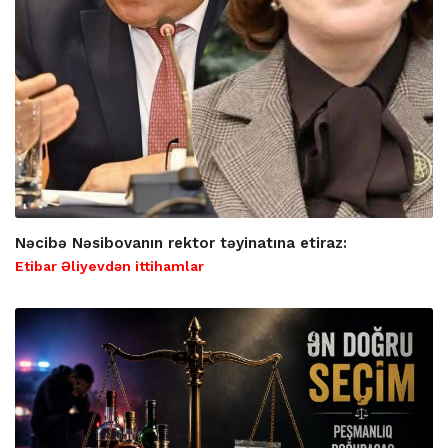
Nəcibə Nəsibovanın rektor təyinatına etiraz:
Etibar Əliyevdən ittihamlar