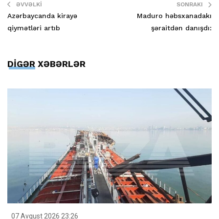
ƏVVƏLKI
SONRAKI
Azərbaycanda kirayə
Maduro həbsxanadakı
qiymətləri artıb
şəraitdən danışdı:
DİGƏR XƏBƏRLƏR
07 Avqust 2026 23:26