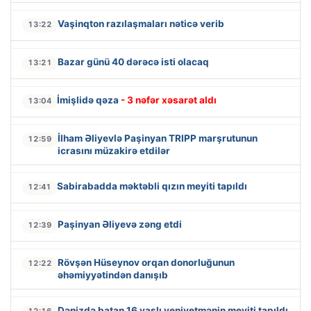
Vaşinqton razılaşmaları nəticə verib
13:22
Bazar günü 40 dərəcə isti olacaq
13:21
İmişlidə qəza
- 3 nəfər xəsarət aldı
13:04
İlham Əliyevlə Paşinyan TRIPP marşrutunun
12:59
icrasını müzakirə etdilər
Sabirabadda məktəbli qızın meyiti tapıldı
12:41
Paşinyan Əliyevə zəng etdi
12:39
Rövşən Hüseynov orqan donorluğunun
12:22
əhəmiyyətindən danışıb
Dənizdə batan 16 yaşlı yeniyetmənin meyiti tapıldı
12:16