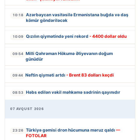
Azərbaycan vasitəsilə Ermənistana buğda və daş
10:18
kömür göndəriləcək
Qızılın qiymətində yeni rekord
- 4400 dollar oldu
10:09
Milli Qəhrəman Hökumə Əliyevanın doğum
09:54
günüdür
Neftin qiyməti artdı
- Brent 83 dolları keçdi
09:44
Həbs edilən vəkil məhkəmə sədrinin qayınıdır
08:53
07 AVQUST 2026
Türkiyə gəmisi dron hücumuna məruz qaldı
—
23:26
FOTOLAR