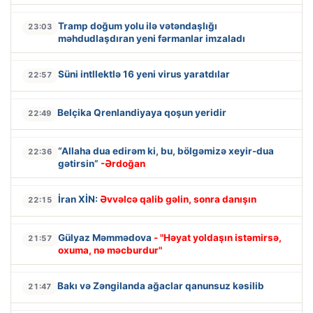
Tramp doğum yolu ilə vətəndaşlığı
23:03
məhdudlaşdıran yeni fərmanlar imzaladı
Süni intllektlə 16 yeni virus yaratdılar
22:57
Belçika Qrenlandiyaya qoşun yeridir
22:49
“Allaha dua edirəm ki, bu, bölgəmizə xeyir-dua
22:36
gətirsin”
-Ərdoğan
İran XİN:
Əvvəlcə qalib gəlin, sonra danışın
22:15
Gülyaz Məmmədova
- "Həyat yoldaşın istəmirsə,
21:57
oxuma, nə məcburdur"
Bakı və Zəngilanda ağaclar qanunsuz kəsilib
21:47