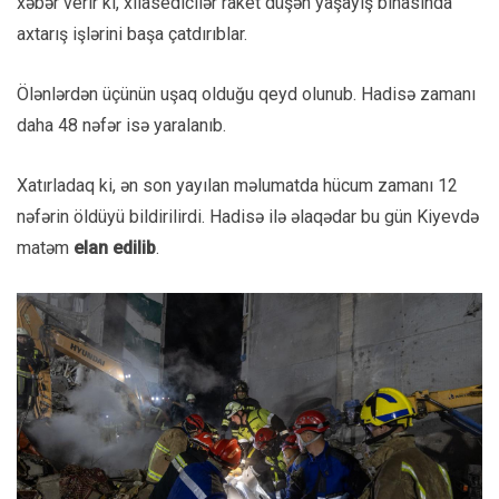
xəbər verir ki, xilasedicilər raket düşən yaşayış binasında
axtarış işlərini başa çatdırıblar.
Ölənlərdən üçünün uşaq olduğu qeyd olunub. Hadisə zamanı
daha 48 nəfər isə yaralanıb.
Xatırladaq ki, ən son yayılan məlumatda hücum zamanı 12
nəfərin öldüyü bildirilirdi. Hadisə ilə əlaqədar bu gün Kiyevdə
matəm
elan edilib
.