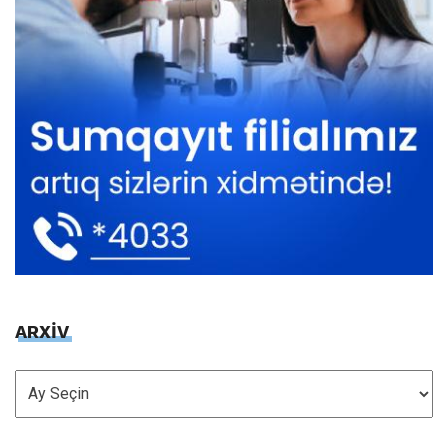
ARXİV
ARXİV