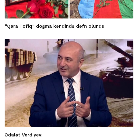
“Qara Tofiq” doğma kəndində dəfn olundu
Ədalət Verdiyev: