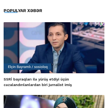
POPULYAR XƏBƏR
SSRİ bayraqları ilə yürüş etdiyi üçün
cəzalandırılanlardan biri jurnalist imiş