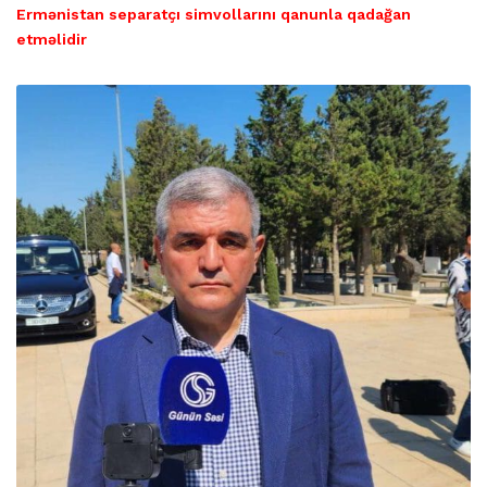
Ermənistan separatçı simvollarını qanunla qadağan
etməlidir