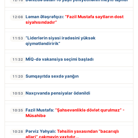
Ləman Ələşrəfqızı:
“Fazil Mustafa saytların dost
12:08
siyahısındadır”
“Liderlərin siyasi iradəsini yüksək
11:53
qiymətləndiririk”
MİQ-də vakansiya seçimi başladı
11:32
Sumqayıtda sexdə yanğın
11:20
Naxçıvanda pensiyalar ödənildi
10:53
Fazil Mustafa:
“Şahsevənliklə dövlət qurulmaz” -
10:35
Müsahibə
Pərviz Yəhyalı:
Təhsilin yaxasından “bacarıqlı
10:28
əlləri” çəkməyin vaxtıdır...