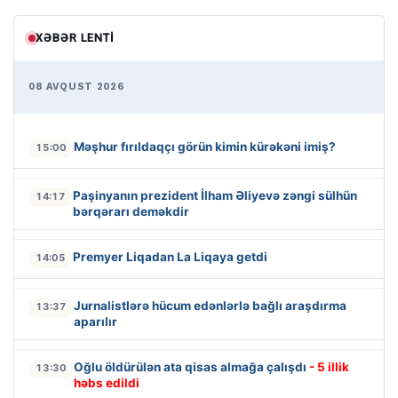
XƏBƏR LENTI
08 AVQUST 2026
Məşhur fırıldaqçı görün kimin kürəkəni imiş?
15:00
Paşinyanın prezident İlham Əliyevə zəngi sülhün
14:17
bərqərarı deməkdir
Premyer Liqadan La Liqaya getdi
14:05
Jurnalistlərə hücum edənlərlə bağlı araşdırma
13:37
aparılır
Oğlu öldürülən ata qisas almağa çalışdı
- 5 illik
13:30
həbs edildi