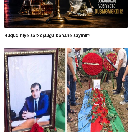
Hüquq niyə sərxoşluğu bəhanə saymır?