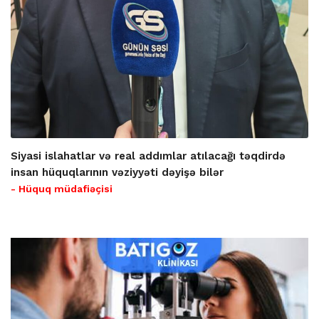
Siyasi islahatlar və real addımlar atılacağı təqdirdə
insan hüquqlarının vəziyyəti dəyişə bilər
- Hüquq müdafiəçisi