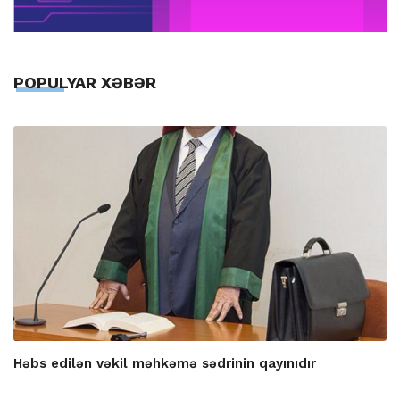
POPULYAR XƏBƏR
Həbs edilən vəkil məhkəmə sədrinin qayınıdır