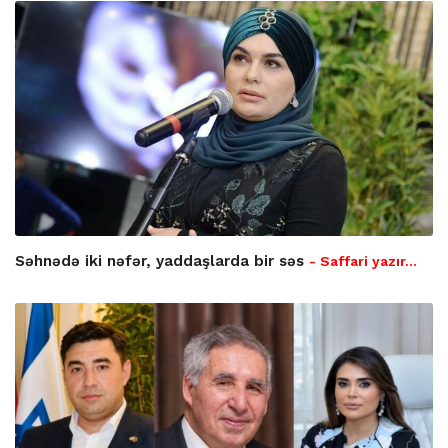
Səhnədə iki nəfər, yaddaşlarda bir səs
- Saffari yazır…