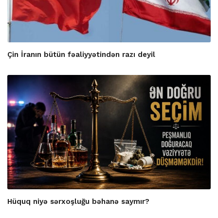
Çin İranın bütün fəaliyyətindən razı deyil
Hüquq niyə sərxoşluğu bəhanə saymır?