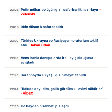
Putin müharibə üçün gizli səfərbərlik hazırlayır
-
23:28
Zelenski
İtkin düşən 8 nəfər tapıldı
23:18
Türkiyə Ukrayna və Rusiyaya moratorium təklif
23:07
etdi
-Hakan Fidan
Vens İranla danışıqlarda irəliləyiş olduğunu
22:51
açıqladı
Goranboyda 18 yaşlı qızın meyiti tapıldı
22:45
“Bakıda deyildim, gəlib gördüm ki, evimi sökürlər”
22:41
- VİDEO
Co Baydenin səhhəti pisləşdi
22:10