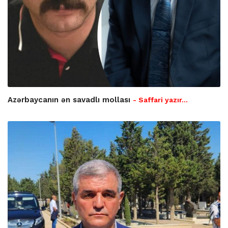
Azərbaycanın ən savadlı mollası
- Saffari yazır…