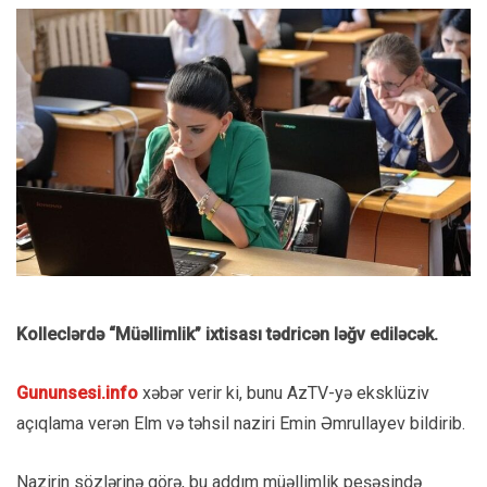
Kolleclərdə “Müəllimlik” ixtisası tədricən ləğv ediləcək.
Gununsesi.info
xəbər verir ki, bunu AzTV-yə eksklüziv
açıqlama verən Elm və təhsil naziri Emin Əmrullayev bildirib.
Nazirin sözlərinə görə, bu addım müəllimlik peşəsində