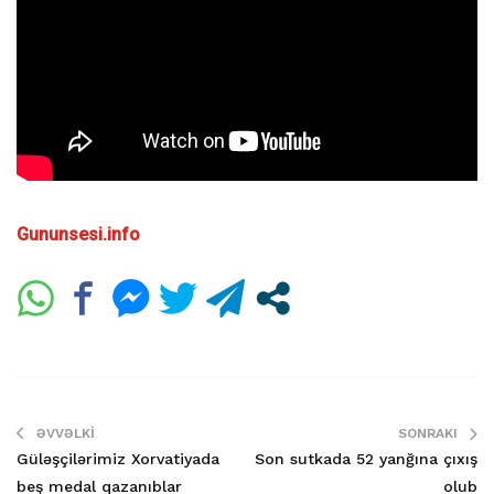
Gununsesi.info
ƏVVƏLKI
SONRAKI
Güləşçilərimiz Xorvatiyada
Son sutkada 52 yanğına çıxış
beş medal qazanıblar
olub