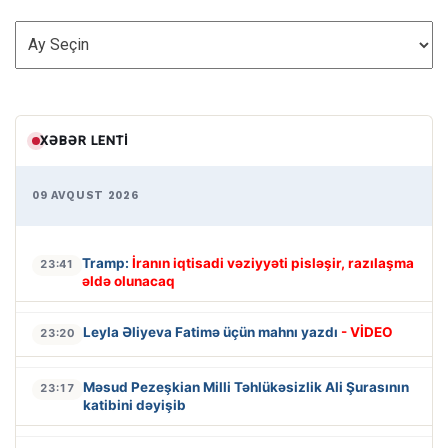
ARXİV
XƏBƏR LENTI
09 AVQUST 2026
Tramp:
İranın iqtisadi vəziyyəti pisləşir, razılaşma
23:41
əldə olunacaq
Leyla Əliyeva Fatimə üçün mahnı yazdı
- VİDEO
23:20
Məsud Pezeşkian Milli Təhlükəsizlik Ali Şurasının
23:17
katibini dəyişib