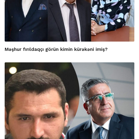
Məşhur fırıldaqçı görün kimin kürəkəni imiş?