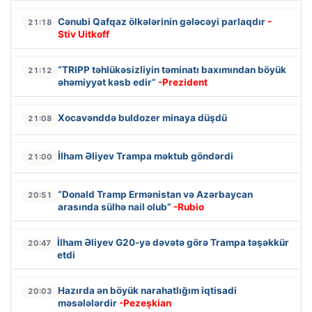
Cənubi Qafqaz ölkələrinin gələcəyi parlaqdır
-
21:18
Stiv Uitkoff
“TRIPP təhlükəsizliyin təminatı baxımından böyük
21:12
əhəmiyyət kəsb edir”
-Prezident
Xocavənddə buldozer minaya düşdü
21:08
İlham Əliyev Trampa məktub göndərdi
21:00
“Donald Tramp Ermənistan və Azərbaycan
20:51
arasında sülhə nail olub”
-Rubio
İlham Əliyev G20-yə dəvətə görə Trampa təşəkkür
20:47
etdi
Hazırda ən böyük narahatlığım iqtisadi
20:03
məsələlərdir
-Pezeşkian