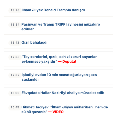
İlham Əliyev Donald Trampla danışdı
19:28
Paşinyan və Tramp TRIPP layihəsini müzakirə
18:54
ediblər
Qızıl bahalaşdı
18:43
“Toy xərclərini, qızılı, cehizi zəruri sayanlar
17:38
evlənməsə yaxşıdır”
— Deputat
İşlədiyi evdən 10 min manat oğurlayan şəxs
17:32
saxlanıldı
Fövqəladə Hallar Nazirliyi əhaliyə müraciət edib
16:00
Hikmət Hacıyev: “İlham Əliyev müharibəni, həm də
15:45
sülhü qazanıb”
— VİDEO