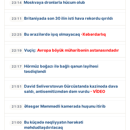
Moskvaya dronlarla hücum olub
23:14
Britaniyada son 30 ilin isti hava rekordu qırıldı
23:11
Bu ərazilərdə işıq olmayacaq
-Xəbərdarlıq
22:25
Vuçiç:
Avropa böyük müharibənin astanasındadır
22:19
Hörmüz boğazı ilə bağlı qanun layihəsi
22:17
təsdiqləndi
David Seliverstovun Gürcüstanda kazinoda dava
21:51
saldı, antisemitizmdən dəm vurdu
- VİDEO
Ələsgər Məmmədli kamerada huşunu itirib
21:33
Bu küçədə nəqliyyatın hərəkəti
21:00
məhdudlaşdırılacaq