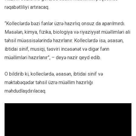
rəqabətliliyi artıracaq.
“Kolleclərdə bəzi fənlər üzrə hazırlıq onsuz da aparılmırdı.
Məsələn, kimya, fizika, biologiya və riyaziyyat müəllimləri ali
təhsil müəssisələrində hazırlanır. Kolleclərdə isə, əsasən,
ibtidai sinif, musiqi, təsviri incəsənət və digər fənn
müəllimləri hazırlanır”, – deyə nazir qeyd edib.
O bildirib ki, kolleclərdə, əsasən, ibtidai sinif və
məktəbəqədər təhsil üzrə müəllim hazırlığı
məhdudlaşdırılacaq.