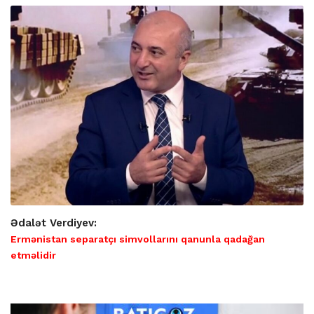
Ədalət Verdiyev:
Ermənistan separatçı simvollarını qanunla qadağan
etməlidir