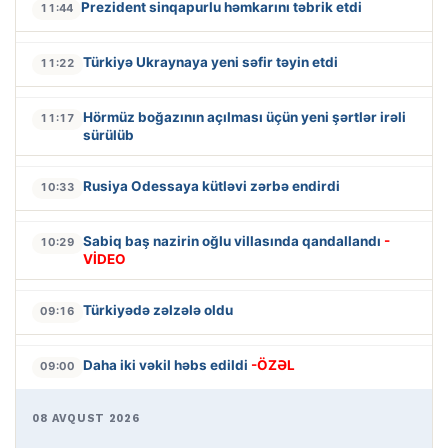
Prezident sinqapurlu həmkarını təbrik etdi
11:44
Türkiyə Ukraynaya yeni səfir təyin etdi
11:22
Hörmüz boğazının açılması üçün yeni şərtlər irəli
11:17
sürülüb
Rusiya Odessaya kütləvi zərbə endirdi
10:33
Sabiq baş nazirin oğlu villasında qandallandı
-
10:29
VİDEO
Türkiyədə zəlzələ oldu
09:16
Daha iki vəkil həbs edildi
-ÖZƏL
09:00
08 AVQUST 2026