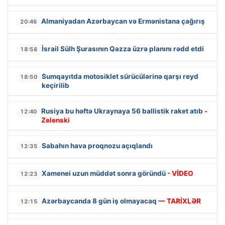
Almaniyadan Azərbaycan və Ermənistana çağırış
20:46
İsrail Sülh Şurasının Qəzza üzrə planını rədd etdi
18:58
Sumqayıtda motosiklet sürücülərinə qarşı reyd
18:50
keçirilib
Rusiya bu həftə Ukraynaya 56 ballistik raket atıb
-
12:40
Zelenski
Sabahın hava proqnozu açıqlandı
12:35
Xamenei uzun müddət sonra göründü
- VİDEO
12:23
Azərbaycanda 8 gün iş olmayacaq
— TARİXLƏR
12:15