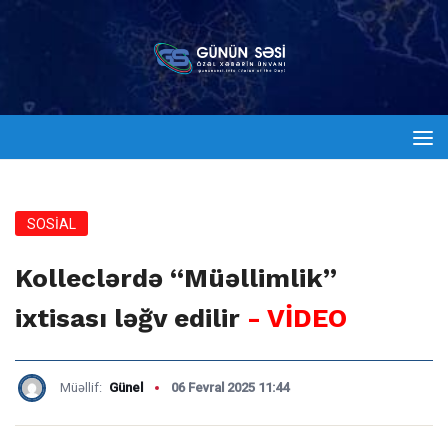
SOSİAL
Kolleclərdə “Müəllimlik”
ixtisası ləğv edilir
- VİDEO
Müəllif:
Günel
06 Fevral 2025 11:44