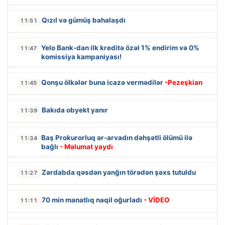
Qızıl və gümüş bahalaşdı
11:51
Yelo Bank-dan ilk kreditə özəl 1% endirim və 0%
11:47
komissiya kampaniyası!
Qonşu ölkələr buna icazə vermədilər
-Pezeşkian
11:45
Bakıda obyekt yanır
11:39
Baş Prokurorluq ər-arvadın dəhşətli ölümü ilə
11:34
bağlı
- Məlumat yaydı
Zərdabda qəsdən yanğın törədən şəxs tutuldu
11:27
70 min manatlıq naqil oğurladı
- VİDEO
11:11