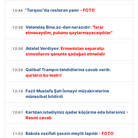
“Torqovı”da restoran yanır
- FOTO
12:44
Vətəndaş Bina.az-dan narazıdır:
"İsrar
12:38
etməsəydim, pulumu qaytarmayacaqdılar"
Ədalət Verdiyev:
Ermənistan separatçı
12:30
simvollarını qanunla qadağan etməlidir
Qalibaf Trampın təhdidlərinə cavab verib:
12:29
qurtarın bu teatrı!
Fazil Mustafa Şah İsmayıl müzakirələrinə
12:18
münasibət bildirdi
Kartdan istədiyiniz qədər köçürmə edə bilərsiniz
-
12:01
Rəsmi cavab
Bakıda vəzifəli şəxsin meyiti tapıldı
- FOTO
11:53