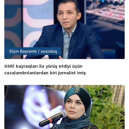
SSRİ bayraqları ilə yürüş etdiyi üçün
cəzalandırılanlardan biri jurnalist imiş