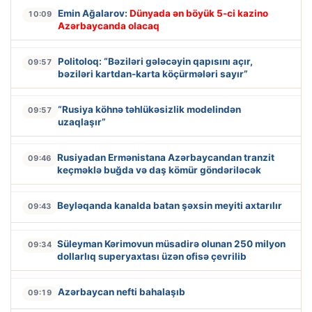
Emin Ağalarov:
Dünyada ən böyük 5-ci kazino
10:09
Azərbaycanda olacaq
Politoloq: “Bəziləri gələcəyin qapısını açır,
09:57
bəziləri kartdan-karta köçürmələri sayır”
“Rusiya köhnə təhlükəsizlik modelindən
09:57
uzaqlaşır”
Rusiyadan Ermənistana Azərbaycandan tranzit
09:46
keçməklə buğda və daş kömür göndəriləcək
Beyləqanda kanalda batan şəxsin meyiti axtarılır
09:43
Süleyman Kərimovun müsadirə olunan 250 milyon
09:34
dollarlıq superyaxtası üzən ofisə çevrilib
Azərbaycan nefti bahalaşıb
09:19