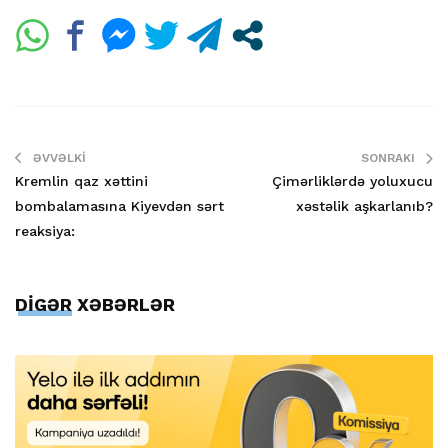
ƏVVƏLKI
SONRAKI
Kremlin qaz xəttini
Çimərliklərdə yoluxucu
bombalamasına Kiyevdən sərt
xəstəlik aşkarlanıb?
reaksiya:
DİGƏR XƏBƏRLƏR