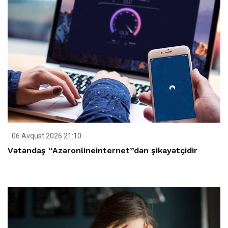
06 Avqust 2026 21:10
Vətəndaş “Azəronlineinternet”dən şikayətçidir