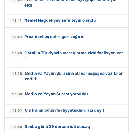
13:43
etdi
Nemət Nağdəliyev səfir təyin olundu
13:41
Prezident üç səfiri geri çağırdı
13:40
“İsrailin Türkiyənin maraqlarına zidd fəaliyyəti var
13:28
“
Media və Yayım Şurasına əlavə hüquq və vəzifələr
13:19
verildi
Media və Yayım Şurası yaradıldı
13:08
Çin İranın bütün fəaliyyətindən razı deyil
13:01
Şənbə günü 39 dərəcə isti olacaq
12:56