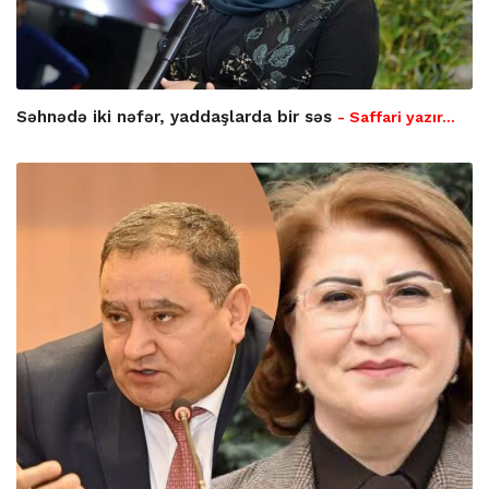
Səhnədə iki nəfər, yaddaşlarda bir səs
- Saffari yazır…