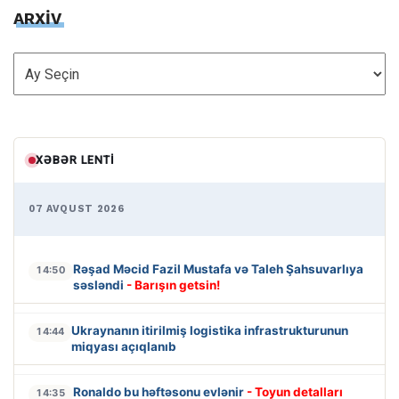
ARXİV
ARXİV
XƏBƏR LENTI
07 AVQUST 2026
Rəşad Məcid Fazil Mustafa və Taleh Şahsuvarlıya
14:50
səsləndi
- Barışın getsin!
Ukraynanın itirilmiş logistika infrastrukturunun
14:44
miqyası açıqlanıb
Ronaldo bu həftəsonu evlənir
- Toyun detalları
14:35