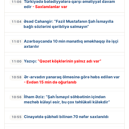
Türkiyədə bələdiyyələrə qarşı əməliyyat davam
11:06
edir
- Saxlanılanlar var
Əsəd Cahangir: “Fazil Mustafanın Şah İsmayılla
11:04
bağlı sözlərini qəribliyə salmayın”
Azərbaycanda 10 min manatlıq əməkhaqqı ilə işçi
11:01
axtarılır
Yazıçı:
“Qəzet köşklərinin yalnız adı var”
11:00
Ər-arvadın yanaraq ölməsinə görə həbs edilən var
10:58
- Evdən 15 min də oğurlanıb
İlham Əziz: “Şah İsmayıl söhbətinin içindən
10:56
məzhəb küləyi əsir, bu çox təhlükəli küləkdir”
Cinayətdə şübhəli bilinən 70 nəfər saxlanıldı
10:55