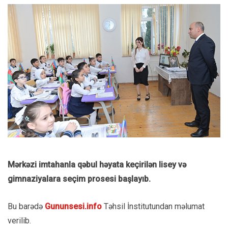
Mərkəzi imtahanla qəbul həyata keçirilən lisey və
gimnaziyalara seçim prosesi başlayıb.
Bu barədə
Gununsesi.info
Təhsil İnstitutundan məlumat
verilib.