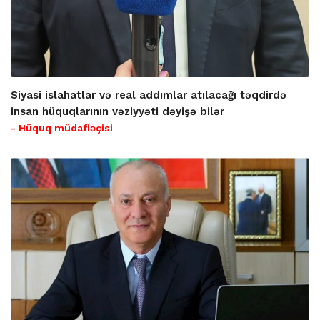
Siyasi islahatlar və real addımlar atılacağı təqdirdə
insan hüquqlarının vəziyyəti dəyişə bilər
- Hüquq müdafiəçisi