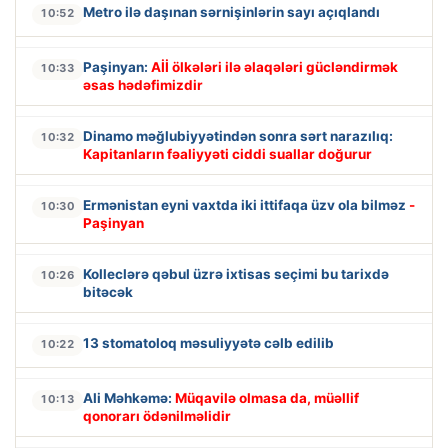
Metro ilə daşınan sərnişinlərin sayı açıqlandı
10:52
Paşinyan:
Aİİ ölkələri ilə əlaqələri gücləndirmək
10:33
əsas hədəfimizdir
Dinamo məğlubiyyətindən sonra sərt narazılıq:
10:32
Kapitanların fəaliyyəti ciddi suallar doğurur
Ermənistan eyni vaxtda iki ittifaqa üzv ola bilməz
-
10:30
Paşinyan
Kolleclərə qəbul üzrə ixtisas seçimi bu tarixdə
10:26
bitəcək
13 stomatoloq məsuliyyətə cəlb edilib
10:22
Ali Məhkəmə:
Müqavilə olmasa da, müəllif
10:13
qonorarı ödənilməlidir