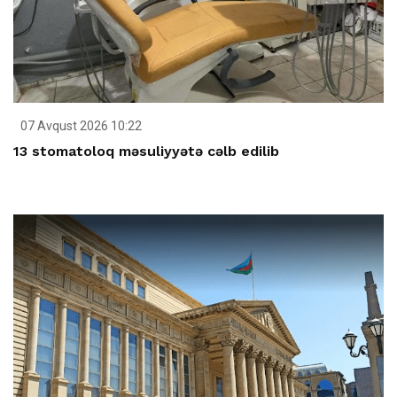
07 Avqust 2026 10:22
13 stomatoloq məsuliyyətə cəlb edilib