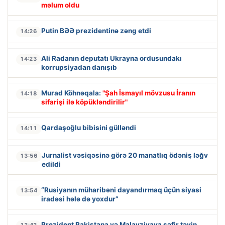
məlum oldu
Putin BƏƏ prezidentinə zəng etdi
14:26
Ali Radanın deputatı Ukrayna ordusundakı
14:23
korrupsiyadan danışıb
Murad Köhnəqala:
"Şah İsmayıl mövzusu İranın
14:18
sifarişi ilə köpükləndirilir"
Qardaşoğlu bibisini gülləndi
14:11
Jurnalist vəsiqəsinə görə 20 manatlıq ödəniş ləğv
13:56
edildi
“Rusiyanın müharibəni dayandırmaq üçün siyasi
13:54
iradəsi hələ də yoxdur”
Prezident Pakistana və Malayziyaya səfir təyin