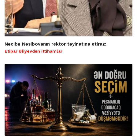
Nəcibə Nəsibovanın rektor təyinatına etiraz:
Etibar Əliyevdən ittihamlar