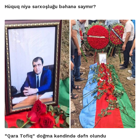
Hüquq niyə sərxoşluğu bəhanə saymır?
“Qara Tofiq” doğma kəndində dəfn olundu