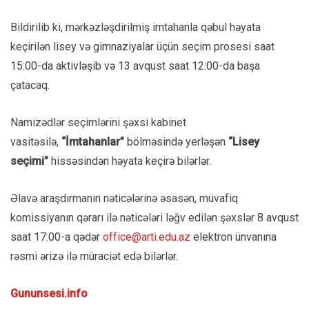
Bildirilib ki, mərkəzləşdirilmiş imtahanla qəbul həyata
keçirilən lisey və gimnaziyalar üçün seçim prosesi saat
15:00-da aktivləşib və 13 avqust saat 12:00-da başa
çatacaq.
Namizədlər seçimlərini şəxsi kabinet
vasitəsilə,
“İmtahanlar”
bölməsində yerləşən
“Lisey
seçimi”
hissəsindən həyata keçirə bilərlər.
Əlavə araşdırmanın nəticələrinə əsasən, müvafiq
komissiyanın qərarı ilə nəticələri ləğv edilən şəxslər 8 avqust
saat 17:00-a qədər
office@arti.edu.az
elektron ünvanına
rəsmi ərizə ilə müraciət edə bilərlər.
Gununsesi.info