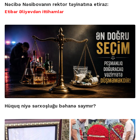
Nəcibə Nəsibovanın rektor təyinatına etiraz:
Etibar Əliyevdən ittihamlar
Hüquq niyə sərxoşluğu bəhanə saymır?