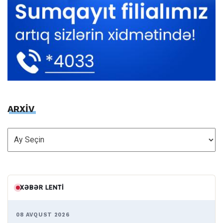
ARXİV
ARXİV
XƏBƏR LENTI
08 AVQUST 2026