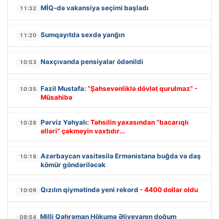
MİQ-də vakansiya seçimi başladı
11:32
Sumqayıtda sexdə yanğın
11:20
Naxçıvanda pensiyalar ödənildi
10:53
Fazil Mustafa:
“Şahsevənliklə dövlət qurulmaz” -
10:35
Müsahibə
Pərviz Yəhyalı:
Təhsilin yaxasından “bacarıqlı
10:28
əlləri” çəkməyin vaxtıdır...
Azərbaycan vasitəsilə Ermənistana buğda və daş
10:18
kömür göndəriləcək
Qızılın qiymətində yeni rekord
- 4400 dollar oldu
10:09
Milli Qəhrəman Hökumə Əliyevanın doğum
09:54