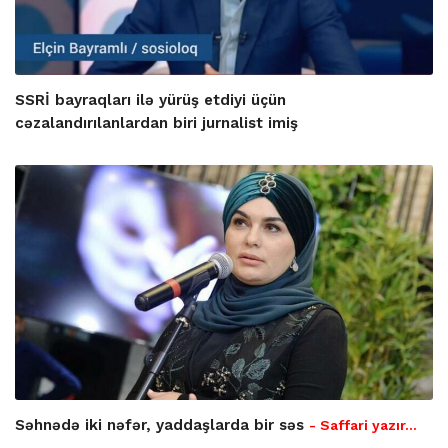
SSRİ bayraqları ilə yürüş etdiyi üçün
cəzalandırılanlardan biri jurnalist imiş
Səhnədə iki nəfər, yaddaşlarda bir səs
- Saffari yazır…