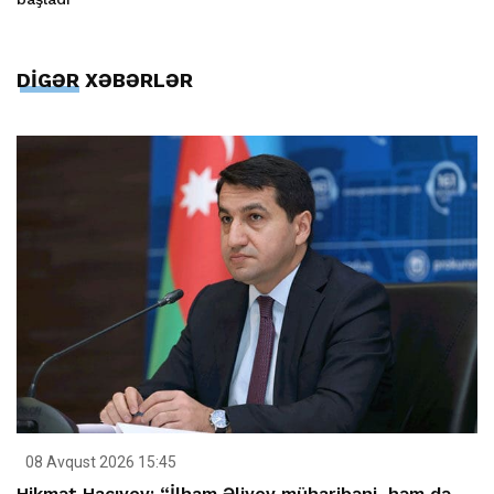
DİGƏR XƏBƏRLƏR
08 Avqust 2026 15:45
Hikmət Hacıyev: “İlham Əliyev müharibəni, həm də