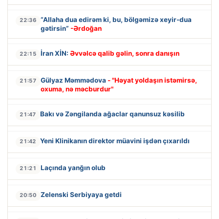
“Allaha dua edirəm ki, bu, bölgəmizə xeyir-dua
22:36
gətirsin”
-Ərdoğan
İran XİN:
Əvvəlcə qalib gəlin, sonra danışın
22:15
Gülyaz Məmmədova
- "Həyat yoldaşın istəmirsə,
21:57
oxuma, nə məcburdur"
Bakı və Zəngilanda ağaclar qanunsuz kəsilib
21:47
Yeni Klinikanın direktor müavini işdən çıxarıldı
21:42
Laçında yanğın olub
21:21
Zelenski Serbiyaya getdi
20:50