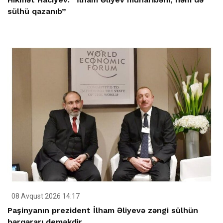
sülhü qazanıb”
08 Avqust 2026 14:17
Paşinyanın prezident İlham Əliyevə zəngi sülhün
bərqərarı deməkdir