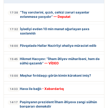
“Toy xərclərini, qızılı, cehizi zəruri sayanlar
17:38
evlənməsə yaxşıdır”
— Deputat
İşlədiyi evdən 10 min manat oğurlayan şəxs
17:32
saxlanıldı
Fövqəladə Hallar Nazirliyi əhaliyə müraciət edib
16:00
Hikmət Hacıyev: “İlham Əliyev müharibəni, həm də
15:45
sülhü qazanıb”
— VİDEO
Məşhur fırıldaqçı görün kimin kürəkəni imiş?
15:00
Hava ilə bağlı
- Xəbərdarlıq
14:33
Paşinyanın prezident İlham Əliyevə zəngi sülhün
14:17
bərqərarı deməkdir