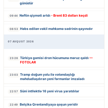
günüdür
Neftin qiyməti artdı
- Brent 83 dolları keçdi
09:44
Həbs edilən vəkil məhkəmə sədrinin qayınıdır
08:53
07 AVQUST 2026
Türkiyə gəmisi dron hücumuna məruz qaldı
—
23:26
FOTOLAR
Tramp doğum yolu ilə vətəndaşlığı
23:03
məhdudlaşdıran yeni fərmanlar imzaladı
Süni intllektlə 16 yeni virus yaratdılar
22:57
Belçika Qrenlandiyaya qoşun yeridir
22:49