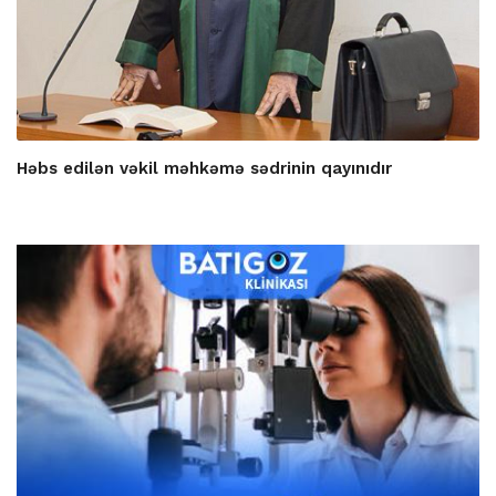
Həbs edilən vəkil məhkəmə sədrinin qayınıdır