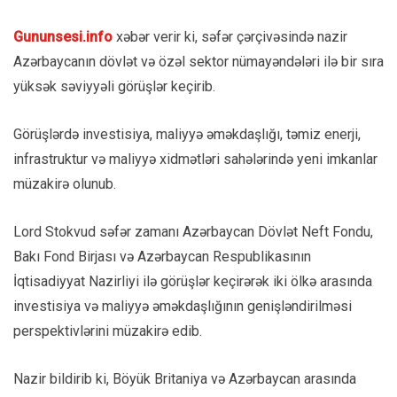
Gununsesi.info
xəbər verir ki, səfər çərçivəsində nazir
Azərbaycanın dövlət və özəl sektor nümayəndələri ilə bir sıra
yüksək səviyyəli görüşlər keçirib.
Görüşlərdə investisiya, maliyyə əməkdaşlığı, təmiz enerji,
infrastruktur və maliyyə xidmətləri sahələrində yeni imkanlar
müzakirə olunub.
Lord Stokvud səfər zamanı
Azərbaycan Dövlət Neft Fondu
,
Bakı Fond Birjası
və
Azərbaycan Respublikasının
İqtisadiyyat Nazirliyi
ilə görüşlər keçirərək iki ölkə arasında
investisiya və maliyyə əməkdaşlığının genişləndirilməsi
perspektivlərini müzakirə edib.
Nazir bildirib ki, Böyük Britaniya və Azərbaycan arasında