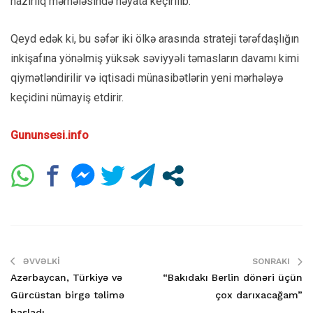
hazırlıq mərhələsində həyata keçirilib.
Qeyd edək ki, bu səfər iki ölkə arasında strateji tərəfdaşlığın
inkişafına yönəlmiş yüksək səviyyəli təmasların davamı kimi
qiymətləndirilir və iqtisadi münasibətlərin yeni mərhələyə
keçidini nümayiş etdirir.
Gununsesi.info
ƏVVƏLKI
SONRAKI
Azərbaycan, Türkiyə və
“Bakıdakı Berlin dönəri üçün
Gürcüstan birgə təlimə
çox darıxacağam”
başladı