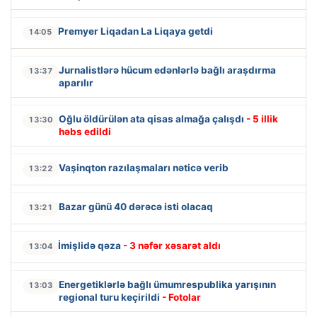
Premyer Liqadan La Liqaya getdi
14:05
Jurnalistlərə hücum edənlərlə bağlı araşdırma
13:37
aparılır
Oğlu öldürülən ata qisas almağa çalışdı
- 5 illik
13:30
həbs edildi
Vaşinqton razılaşmaları nəticə verib
13:22
Bazar günü 40 dərəcə isti olacaq
13:21
İmişlidə qəza
- 3 nəfər xəsarət aldı
13:04
Energetiklərlə bağlı ümumrespublika yarışının
13:03
regional turu keçirildi
- Fotolar