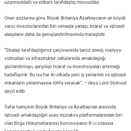
uzunmüddətli və etibarlı tərəfdaşlıq mövcuddur.
Onun sözlərinə görə, Böyük Britaniya Azərbaycanın ən böyük
xarici investorlarından biri olmaqla yanaşı, ticarət və iqtisadi
əlaqələrin daha da genişləndirilməsində maraqlıdır.
“Strateji tərəfdaşlığımız çərçivəsində təmiz enerji, maliyyə
xidmətləri və infrastruktur sahələrində əməkdaşlığı
gücləndirməyi, qarşılıqlı ticarət və investisiyaları artırmağı
hədəfləyirik. Bu isə hər iki ölkədə yeni iş yerlərinin və iqtisadi
imkanların yaranmasına töhfə verəcək”, – deyə Lord Stokvud
qeyd edib.
Səfər həmçinin Böyük Britaniya və Azərbaycan arasında
iqtisadi əməkdaşlığın əsas müzakirə platformalarından biri
olan Birgə Hökumətlərarası Komissiyanın 8-ci iclasına