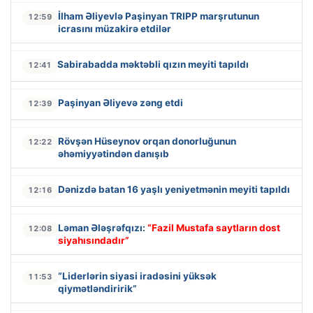
İlham Əliyevlə Paşinyan TRIPP marşrutunun
12:59
icrasını müzakirə etdilər
Sabirabadda məktəbli qızın meyiti tapıldı
12:41
Paşinyan Əliyevə zəng etdi
12:39
Rövşən Hüseynov orqan donorluğunun
12:22
əhəmiyyətindən danışıb
Dənizdə batan 16 yaşlı yeniyetmənin meyiti tapıldı
12:16
Ləman Ələşrəfqızı:
“Fazil Mustafa saytların dost
12:08
siyahısındadır”
“Liderlərin siyasi iradəsini yüksək
11:53
qiymətləndiririk”