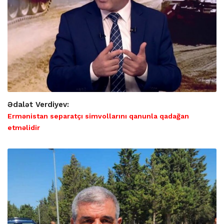
Ədalət Verdiyev:
Ermənistan separatçı simvollarını qanunla qadağan
etməlidir