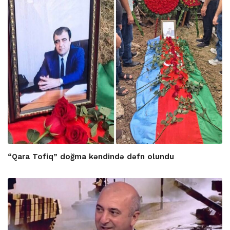
“Qara Tofiq” doğma kəndində dəfn olundu