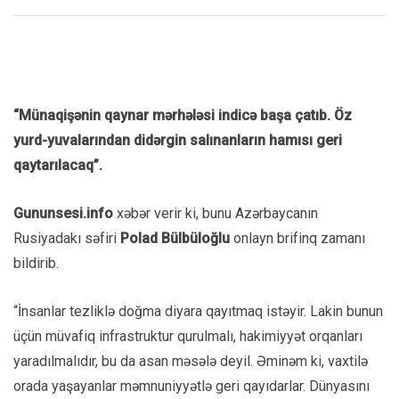
“Münaqişənin qaynar mərhələsi indicə başa çatıb. Öz
yurd-yuvalarından didərgin salınanların hamısı geri
qaytarılacaq”.
Gununsesi.info
xəbər verir ki, bunu Azərbaycanın
Rusiyadakı səfiri
Polad Bülbüloğlu
onlayn brifinq zamanı
bildirib.
“İnsanlar tezliklə doğma diyara qayıtmaq istəyir. Lakin bunun
üçün müvafiq infrastruktur qurulmalı, hakimiyyət orqanları
yaradılmalıdır, bu da asan məsələ deyil. Əminəm ki, vaxtilə
orada yaşayanlar məmnuniyyətlə geri qayıdarlar. Dünyasını