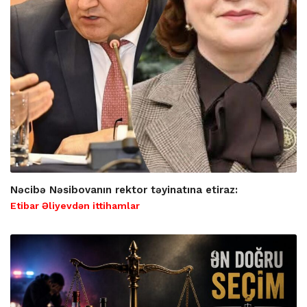
Nəcibə Nəsibovanın rektor təyinatına etiraz:
Etibar Əliyevdən ittihamlar