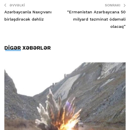
ƏVVƏLKI
SONRAKI
Azərbaycanla Naxçıvanı
“Ermənistan Azərbaycana 50
birləşdirəcək dəhliz
milyard təzminat ödəməli
olacaq”
DİGƏR XƏBƏRLƏR