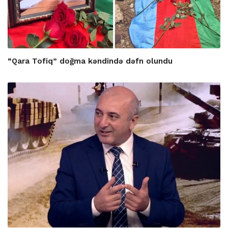
“Qara Tofiq” doğma kəndində dəfn olundu