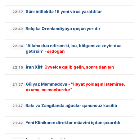
Süni intllektlə 16 yeni virus yaratdılar
22:57
Belçika Qrenlandiyaya qoşun yeridir
22:49
“Allaha dua edirəm ki, bu, bölgəmizə xeyir-dua
22:36
gətirsin”
-Ərdoğan
İran XİN:
Əvvəlcə qalib gəlin, sonra danışın
22:15
Gülyaz Məmmədova
- "Həyat yoldaşın istəmirsə,
21:57
oxuma, nə məcburdur"
Bakı və Zəngilanda ağaclar qanunsuz kəsilib
21:47
Yeni Klinikanın direktor müavini işdən çıxarıldı
21:42