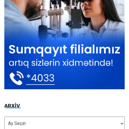
ARXİV
ARXİV