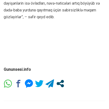
dəyişənlərin isə övladları, nəvə-nəticələri artıq böyüyüb və
dədə-baba yurduna qayıtmaq üçün səbirsizliklə məqam
gözləyirlər”, – səfir qeyd edib.
Gununsesi.info