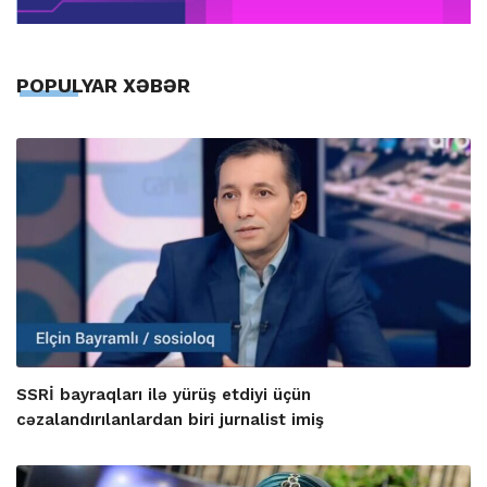
POPULYAR XƏBƏR
SSRİ bayraqları ilə yürüş etdiyi üçün
cəzalandırılanlardan biri jurnalist imiş