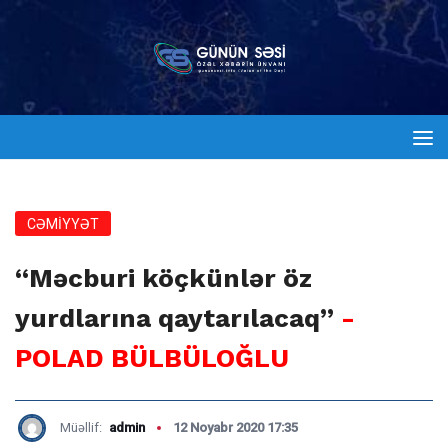
CƏMİYYƏT
“Məcburi köçkünlər öz
yurdlarına qaytarılacaq”
-
POLAD BÜLBÜLOĞLU
Müəllif:
admin
12 Noyabr 2020 17:35