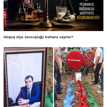
Hüquq niyə sərxoşluğu bəhanə saymır?