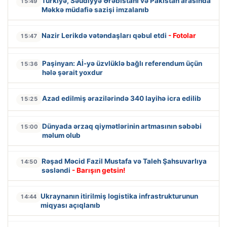
Türkiyə, Səudiyyə Ərəbistanı və Pakistan arasında
15:49
Məkkə müdafiə sazişi imzalanıb
Nazir Lerikdə vətəndaşları qəbul etdi
- Fotolar
15:47
Paşinyan: Aİ-yə üzvlüklə bağlı referendum üçün
15:36
hələ şərait yoxdur
Azad edilmiş ərazilərində 340 layihə icra edilib
15:25
Dünyada ərzaq qiymətlərinin artmasının səbəbi
15:00
məlum olub
Rəşad Məcid Fazil Mustafa və Taleh Şahsuvarlıya
14:50
səsləndi
- Barışın getsin!
Ukraynanın itirilmiş logistika infrastrukturunun
14:44
miqyası açıqlanıb