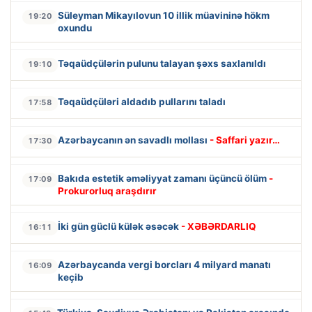
Süleyman Mikayılovun 10 illik müavininə hökm
19:20
oxundu
Təqaüdçülərin pulunu talayan şəxs saxlanıldı
19:10
Təqaüdçüləri aldadıb pullarını taladı
17:58
Azərbaycanın ən savadlı mollası
- Saffari yazır…
17:30
Bakıda estetik əməliyyat zamanı üçüncü ölüm
-
17:09
Prokurorluq araşdırır
İki gün güclü külək əsəcək
- XƏBƏRDARLIQ
16:11
Azərbaycanda vergi borcları 4 milyard manatı
16:09
keçib