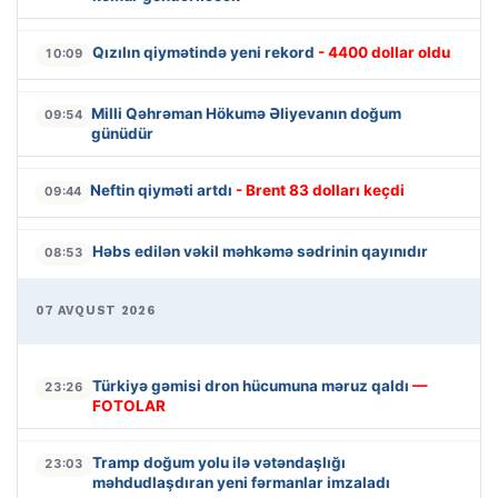
Qızılın qiymətində yeni rekord
- 4400 dollar oldu
10:09
Milli Qəhrəman Hökumə Əliyevanın doğum
09:54
günüdür
Neftin qiyməti artdı
- Brent 83 dolları keçdi
09:44
Həbs edilən vəkil məhkəmə sədrinin qayınıdır
08:53
07 AVQUST 2026
Türkiyə gəmisi dron hücumuna məruz qaldı
—
23:26
FOTOLAR
Tramp doğum yolu ilə vətəndaşlığı
23:03
məhdudlaşdıran yeni fərmanlar imzaladı