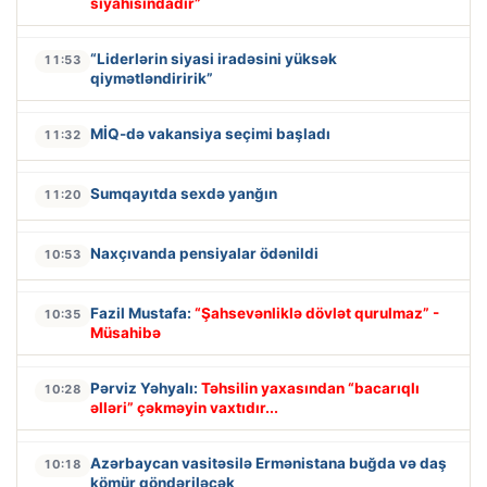
siyahısındadır”
“Liderlərin siyasi iradəsini yüksək
11:53
qiymətləndiririk”
MİQ-də vakansiya seçimi başladı
11:32
Sumqayıtda sexdə yanğın
11:20
Naxçıvanda pensiyalar ödənildi
10:53
Fazil Mustafa:
“Şahsevənliklə dövlət qurulmaz” -
10:35
Müsahibə
Pərviz Yəhyalı:
Təhsilin yaxasından “bacarıqlı
10:28
əlləri” çəkməyin vaxtıdır...
Azərbaycan vasitəsilə Ermənistana buğda və daş
10:18
kömür göndəriləcək