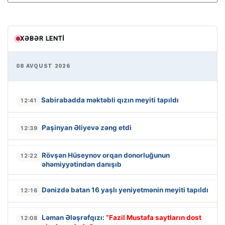
XƏBƏR LENTI
08 AVQUST 2026
Sabirabadda məktəbli qızın meyiti tapıldı
12:41
Paşinyan Əliyevə zəng etdi
12:39
Rövşən Hüseynov orqan donorluğunun
12:22
əhəmiyyətindən danışıb
Dənizdə batan 16 yaşlı yeniyetmənin meyiti tapıldı
12:16
Ləman Ələşrəfqızı:
“Fazil Mustafa saytların dost
12:08