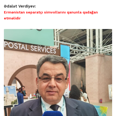
Ədalət Verdiyev:
Ermənistan separatçı simvollarını qanunla qadağan
etməlidir