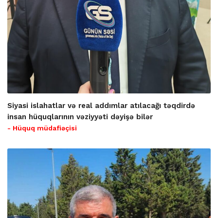
Siyasi islahatlar və real addımlar atılacağı təqdirdə
insan hüquqlarının vəziyyəti dəyişə bilər
- Hüquq müdafiəçisi