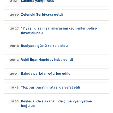
Laçında yanğın olub
21:21
Zelenski Serbiyaya getdi
20:50
17 yaşlı qıza nişan mərasimi keçirənlər polisə
20:27
dəvət olundu
Rusiyada güclü zəlzələ oldu
20:18
Vəkil İlqar Həmidov həbs edildi
20:13
Bakıda parkdan oğurluq edildi
20:01
“Toppuş bacı”nın atası da vəfat etdi
19:46
Beyləqanda su kanalında çimən yeniyetmə
19:33
boğulub