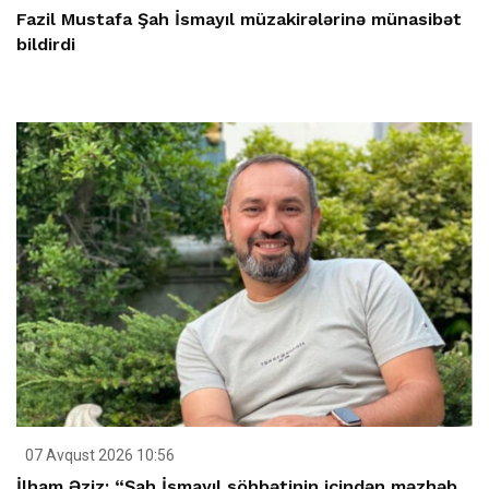
Fazil Mustafa Şah İsmayıl müzakirələrinə münasibət
bildirdi
07 Avqust 2026 10:56
İlham Əziz: “Şah İsmayıl söhbətinin içindən məzhəb