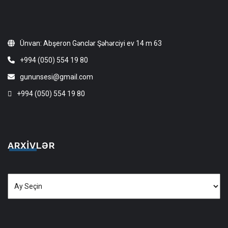
Ünvan: Abşeron Gənclər Şəhərciyi ev 14 m 63
+994 (050) 554 19 80
gununsesi@gmail.com
+994 (050) 554 19 80
ARXIVLƏR
Arxivlər