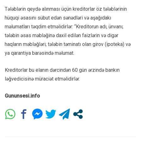
Tələblərin qeydə alınması üçün kreditorlar öz tələblərinin
hüquqi əsasını sübut edən sənədləri və aşağıdakı
məlumatları təqdim etməlidirlər: “Kreditorun adı, ünvanı;
tələbin əsas məbləğinə daxil edilən faizlərin və digər
haqların məbləğləri; tələbin təminatı olan girov (ipoteka) və
ya qarantiya barəsində məlumat.
Kreditorlar bu elanın dərcindən 60 gün ərzində bankın
ləğvedicisinə müraciət etməlidirlər.
Gununsesi.info