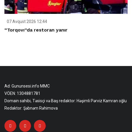
07 Avqust 2026 12:44
“Torqovı”da restoran yanır
Ad: Gununsesi.info MMC
VÖEN: 1304881781
Domain sahibi, Təsisçi və Baş redaktor: Həşimli Pərviz Kamran oğlu
Redaktor: Şəbnəm Rəhimova