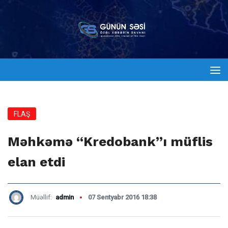
FLAŞ
Məhkəmə “Kredobank”ı müflis
elan etdi
Müəllif:
admin
07 Sentyabr 2016 18:38