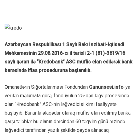
Azərbaycan Respublikası 1 Saylı Bakı İnzibati-İqtisadi
Məhkəməsinin 29.08.2016-cı il tarixli 2-1 (81)-3619/16
saylı qərarı ilə “Kredobank” ASC müflis elan edilərək bank
barəsində iflas proseduruna başlanılıb.
Əmanətlərin Sığortalanması Fondundan
Gununsesi.info
-ya
verilən məlumata görə, fond iyulun 25-dən ləğv prosesində
olan “Kredobank” ASC-nin ləğvedicisi kimi fəaliyyətə
başlayıb. Bununla əlaqədar olaraq müflis elan edilmiş banka
qarşı tələblər bu elanın dərcindən 60 təqvim günü ərzində
ləğvedici tərəfindən yazılı şəkildə qeydə alınacaq.