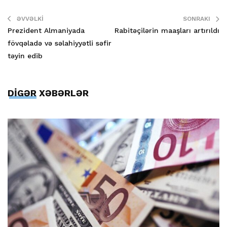
ƏVVƏLKI
SONRAKI
Prezident Almaniyada
Rabitəçilərin maaşları artırıldı
fövqəladə və səlahiyyətli səfir
təyin edib
DİGƏR XƏBƏRLƏR