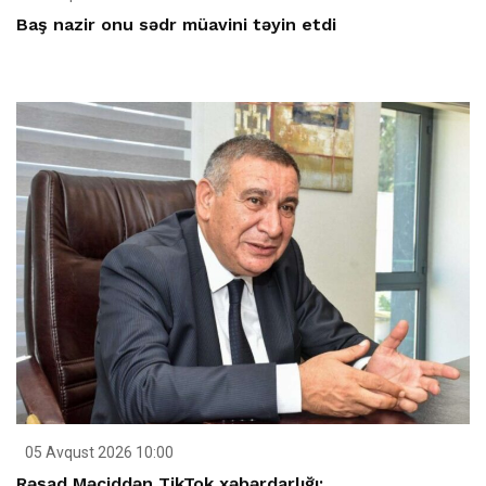
Baş nazir onu sədr müavini təyin etdi
05 Avqust 2026 10:00
Rəşad Məciddən TikTok xəbərdarlığı: