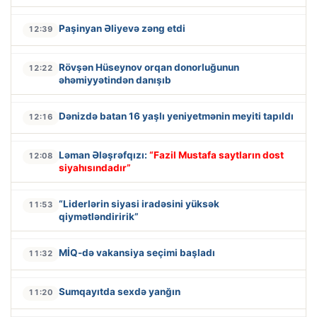
Paşinyan Əliyevə zəng etdi
12:39
Rövşən Hüseynov orqan donorluğunun
12:22
əhəmiyyətindən danışıb
Dənizdə batan 16 yaşlı yeniyetmənin meyiti tapıldı
12:16
Ləman Ələşrəfqızı:
“Fazil Mustafa saytların dost
12:08
siyahısındadır”
“Liderlərin siyasi iradəsini yüksək
11:53
qiymətləndiririk”
MİQ-də vakansiya seçimi başladı
11:32
Sumqayıtda sexdə yanğın
11:20