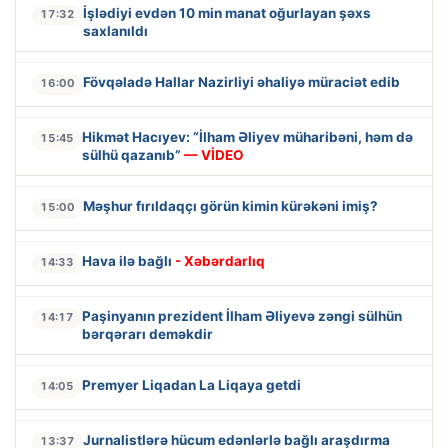
İşlədiyi evdən 10 min manat oğurlayan şəxs
17:32
saxlanıldı
Fövqəladə Hallar Nazirliyi əhaliyə müraciət edib
16:00
Hikmət Hacıyev: “İlham Əliyev müharibəni, həm də
15:45
sülhü qazanıb”
— VİDEO
Məşhur fırıldaqçı görün kimin kürəkəni imiş?
15:00
Hava ilə bağlı
- Xəbərdarlıq
14:33
Paşinyanın prezident İlham Əliyevə zəngi sülhün
14:17
bərqərarı deməkdir
Premyer Liqadan La Liqaya getdi
14:05
Jurnalistlərə hücum edənlərlə bağlı araşdırma
13:37