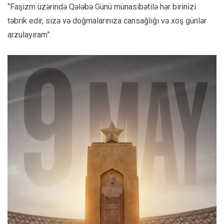
“Faşizm üzərində Qələbə Günü münasibətilə hər birinizi
təbrik edir, sizə və doğmalarınıza cansağlığı və xoş günlər
arzulayıram”.