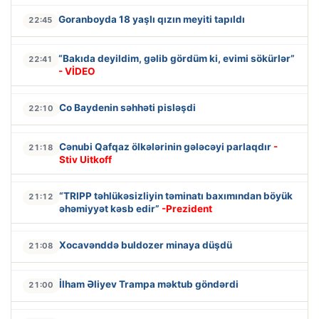
Goranboyda 18 yaşlı qızın meyiti tapıldı
22:45
“Bakıda deyildim, gəlib gördüm ki, evimi sökürlər”
22:41
- VİDEO
Co Baydenin səhhəti pisləşdi
22:10
Cənubi Qafqaz ölkələrinin gələcəyi parlaqdır
-
21:18
Stiv Uitkoff
“TRIPP təhlükəsizliyin təminatı baxımından böyük
21:12
əhəmiyyət kəsb edir”
-Prezident
Xocavənddə buldozer minaya düşdü
21:08
İlham Əliyev Trampa məktub göndərdi
21:00