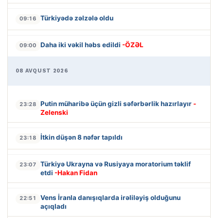
Türkiyədə zəlzələ oldu
09:16
Daha iki vəkil həbs edildi
-ÖZƏL
09:00
08 AVQUST 2026
Putin müharibə üçün gizli səfərbərlik hazırlayır
-
23:28
Zelenski
İtkin düşən 8 nəfər tapıldı
23:18
Türkiyə Ukrayna və Rusiyaya moratorium təklif
23:07
etdi
-Hakan Fidan
Vens İranla danışıqlarda irəliləyiş olduğunu
22:51
açıqladı