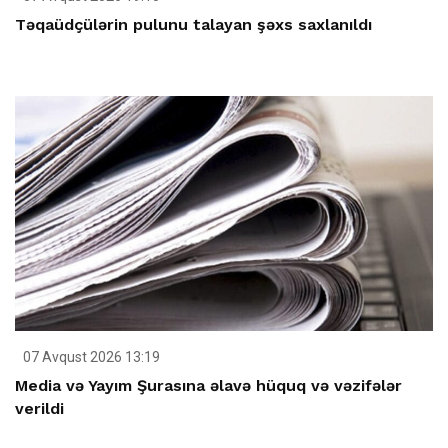
Təqaüdçülərin pulunu talayan şəxs saxlanıldı
07 Avqust 2026 13:19
Media və Yayım Şurasına əlavə hüquq və vəzifələr
verildi