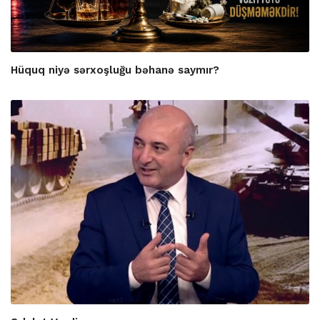
Hüquq niyə sərxoşluğu bəhanə saymır?