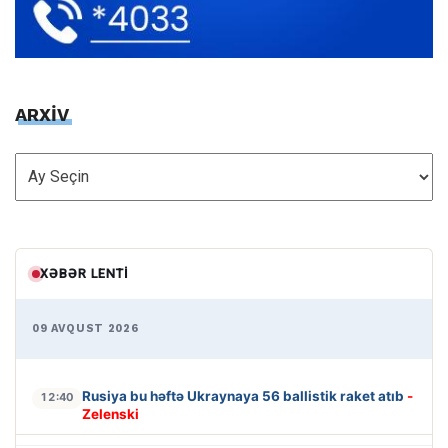
ARXİV
ARXİV
XƏBƏR LENTI
09 AVQUST 2026
Rusiya bu həftə Ukraynaya 56 ballistik raket atıb
-
12:40
Zelenski