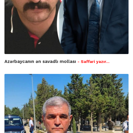
Azərbaycanın ən savadlı mollası
- Saffari yazır…