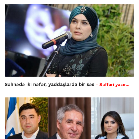
Səhnədə iki nəfər, yaddaşlarda bir səs
- Saffari yazır…