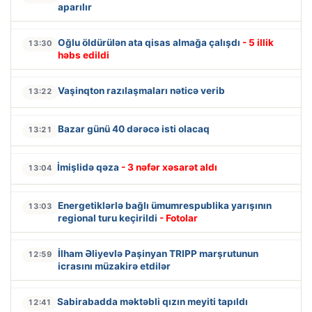
aparılır
Oğlu öldürülən ata qisas almağa çalışdı
- 5 illik
13:30
həbs edildi
Vaşinqton razılaşmaları nəticə verib
13:22
Bazar günü 40 dərəcə isti olacaq
13:21
İmişlidə qəza
- 3 nəfər xəsarət aldı
13:04
Energetiklərlə bağlı ümumrespublika yarışının
13:03
regional turu keçirildi
- Fotolar
İlham Əliyevlə Paşinyan TRIPP marşrutunun
12:59
icrasını müzakirə etdilər
Sabirabadda məktəbli qızın meyiti tapıldı
12:41