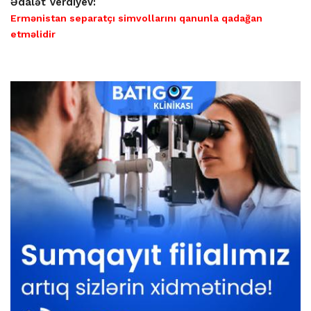
Ədalət Verdiyev:
Ermənistan separatçı simvollarını qanunla qadağan
etməlidir