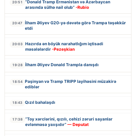
“Donald Tramp Ermənistan və Azərbaycan
20:51
arasında sülhə nail olub”
-Rubio
İlham Əliyev G20-yə dəvətə görə Trampa təşəkkür
20:47
etdi
Hazırda ən böyük narahatlığım iqtisadi
20:03
məsələlərdir
-Pezeşkian
İlham Əliyev Donald Trampla danışdı
19:28
Paşinyan və Tramp TRIPP layihəsini müzakirə
18:54
ediblər
Qızıl bahalaşdı
18:43
“Toy xərclərini, qızılı, cehizi zəruri sayanlar
17:38
evlənməsə yaxşıdır”
— Deputat