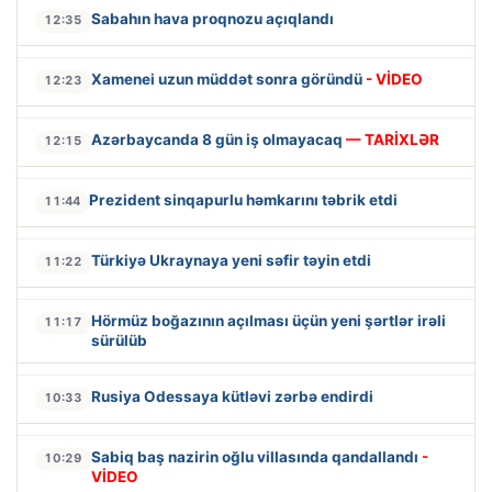
Sabahın hava proqnozu açıqlandı
12:35
Xamenei uzun müddət sonra göründü
- VİDEO
12:23
Azərbaycanda 8 gün iş olmayacaq
— TARİXLƏR
12:15
Prezident sinqapurlu həmkarını təbrik etdi
11:44
Türkiyə Ukraynaya yeni səfir təyin etdi
11:22
Hörmüz boğazının açılması üçün yeni şərtlər irəli
11:17
sürülüb
Rusiya Odessaya kütləvi zərbə endirdi
10:33
Sabiq baş nazirin oğlu villasında qandallandı
-
10:29
VİDEO