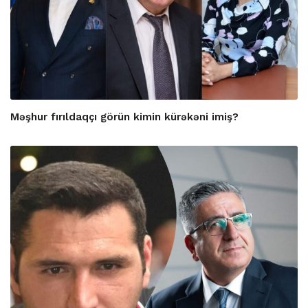
Məşhur fırıldaqçı görün kimin kürəkəni imiş?