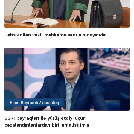
Həbs edilən vəkil məhkəmə sədrinin qayınıdır
SSRİ bayraqları ilə yürüş etdiyi üçün
cəzalandırılanlardan biri jurnalist imiş