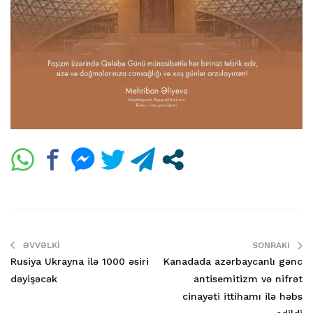
ƏVVƏLKI
SONRAKI
Rusiya Ukrayna ilə 1000 əsiri
Kanadada azərbaycanlı gənc
dəyişəcək
antisemitizm və nifrət
cinayəti ittihamı ilə həbs