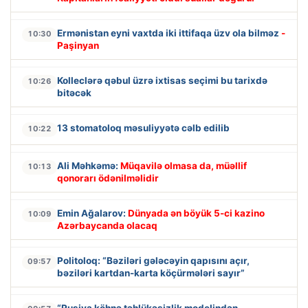
Ermənistan eyni vaxtda iki ittifaqa üzv ola bilməz
-
10:30
Paşinyan
Kolleclərə qəbul üzrə ixtisas seçimi bu tarixdə
10:26
bitəcək
13 stomatoloq məsuliyyətə cəlb edilib
10:22
Ali Məhkəmə:
Müqavilə olmasa da, müəllif
10:13
qonorarı ödənilməlidir
Emin Ağalarov:
Dünyada ən böyük 5-ci kazino
10:09
Azərbaycanda olacaq
Politoloq: “Bəziləri gələcəyin qapısını açır,
09:57
bəziləri kartdan-karta köçürmələri sayır”