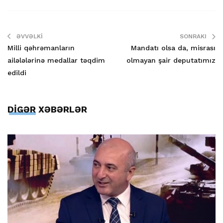
ƏVVƏLKI
SONRAKI
Milli qəhrəmanların
Mandatı olsa da, misrası
ailələlərinə medallar təqdim
olmayan şair deputatımız
edildi
DİGƏR XƏBƏRLƏR