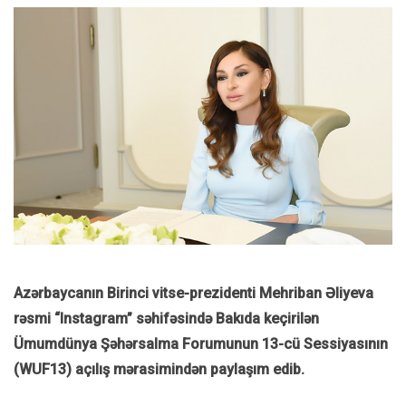
Azərbaycanın Birinci vitse-prezidenti Mehriban Əliyeva
rəsmi “Instagram” səhifəsində Bakıda keçirilən
Ümumdünya Şəhərsalma Forumunun 13-cü Sessiyasının
(WUF13) açılış mərasimindən paylaşım edib.