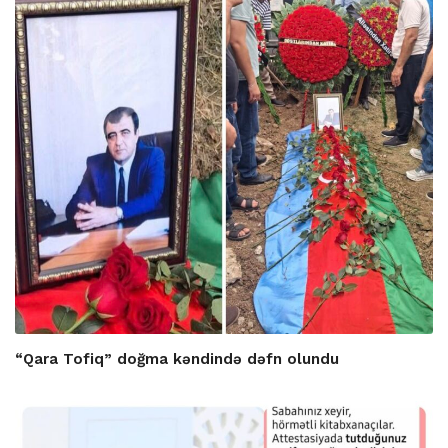
“Qara Tofiq” doğma kəndində dəfn olundu