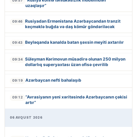
“Rusiya köhnə təhlükəsizlik modelindən
09:57
uzaqlaşır”
Rusiyadan Ermənistana Azərbaycandan tranzit
09:46
keçməklə buğda və daş kömür göndəriləcək
Beyləqanda kanalda batan şəxsin meyiti axtarılır
09:43
Süleyman Kərimovun müsadirə olunan 250 milyon
09:34
dollarlıq superyaxtası üzən ofisə çevrilib
Azərbaycan nefti bahalaşıb
09:19
“Avrasiyanın yeni xəritəsində Azərbaycanın çəkisi
09:12
artır”
06 AVQUST 2026