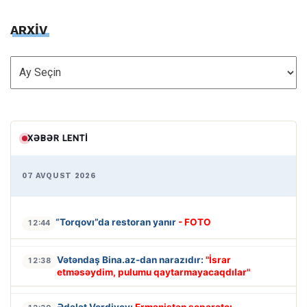
ARXİV
ARXİV
XƏBƏR LENTI
07 AVQUST 2026
“Torqovı”da restoran yanır
- FOTO
12:44
Vətəndaş Bina.az-dan narazıdır:
"İsrar
12:38
etməsəydim, pulumu qaytarmayacaqdılar"