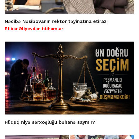
Nəcibə Nəsibovanın rektor təyinatına etiraz:
Etibar Əliyevdən ittihamlar
Hüquq niyə sərxoşluğu bəhanə saymır?