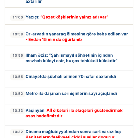
axtarılır
Yazıçı:
“Qəzet köşklərinin yalnız adı var”
11:00
Ər-arvadın yanaraq ölməsinə görə həbs edilən var
10:58
- Evdən 15 min də oğurlanıb
İlham Əziz: “Şah İsmayıl söhbətinin içindən
10:56
məzhəb küləyi əsir, bu çox təhlükəli küləkdir”
Cinayətdə şübhəli bilinən 70 nəfər saxlanıldı
10:55
Metro ilə daşınan sərnişinlərin sayı açıqlandı
10:52
Paşinyan:
Aİİ ölkələri ilə əlaqələri gücləndirmək
10:33
əsas hədəfimizdir
Dinamo məğlubiyyətindən sonra sərt narazılıq:
10:32
Kapitanların fəaliyyəti ciddi suallar doğurur