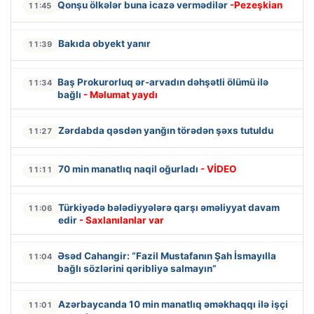
Qonşu ölkələr buna icazə vermədilər
-Pezeşkian
11:45
Bakıda obyekt yanır
11:39
Baş Prokurorluq ər-arvadın dəhşətli ölümü ilə
11:34
bağlı
- Məlumat yaydı
Zərdabda qəsdən yanğın törədən şəxs tutuldu
11:27
70 min manatlıq naqil oğurladı
- VİDEO
11:11
Türkiyədə bələdiyyələrə qarşı əməliyyat davam
11:06
edir
- Saxlanılanlar var
Əsəd Cahangir: “Fazil Mustafanın Şah İsmayılla
11:04
bağlı sözlərini qəribliyə salmayın”
Azərbaycanda 10 min manatlıq əməkhaqqı ilə işçi
11:01