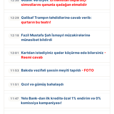
Ədalət Verdiyev:
Ermənistan separatçı
12:30
simvollarını qanunla qadağan etməlidir
Qalibaf Trampın təhdidlərinə cavab verib:
12:29
qurtarın bu teatrı!
Fazil Mustafa Şah İsmayıl müzakirələrinə
12:18
münasibət bildirdi
Kartdan istədiyiniz qədər köçürmə edə bilərsiniz
-
12:01
Rəsmi cavab
Bakıda vəzifəli şəxsin meyiti tapıldı
- FOTO
11:53
Qızıl və gümüş bahalaşdı
11:51
Yelo Bank-dan ilk kreditə özəl 1% endirim və 0%
11:47
komissiya kampaniyası!