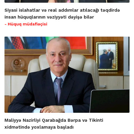
Siyasi islahatlar və real addımlar atılacağı təqdirdə
insan hüquqlarının vəziyyəti dəyişə bilər
- Hüquq müdafiəçisi
Maliyyə Nazirliyi Qarabağda Bərpa və Tikinti
xidmətində yoxlamaya başladı