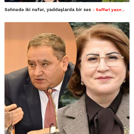
Səhnədə iki nəfər, yaddaşlarda bir səs
- Saffari yazır…