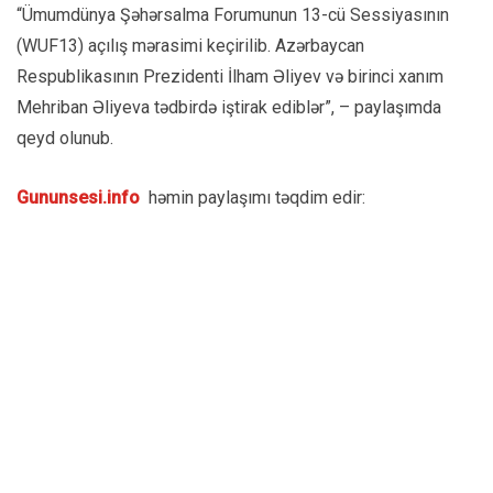
“Ümumdünya Şəhərsalma Forumunun 13-cü Sessiyasının
(WUF13) açılış mərasimi keçirilib. Azərbaycan
Respublikasının Prezidenti İlham Əliyev və birinci xanım
Mehriban Əliyeva tədbirdə iştirak ediblər”, – paylaşımda
qeyd olunub.
Gununsesi.info
həmin paylaşımı təqdim edir: