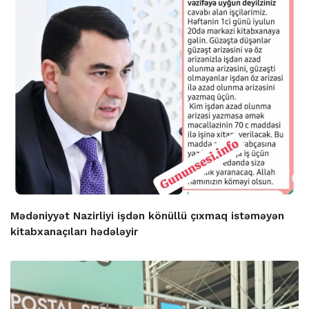
Mədəniyyət Nazirliyi işdən könüllü çıxmaq istəməyən
kitabxanaçıları hədələyir