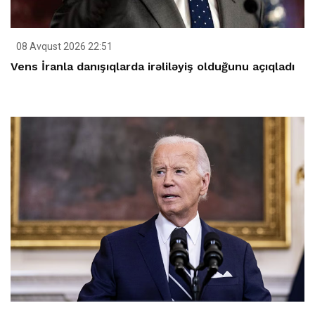
08 Avqust 2026 22:51
Vens İranla danışıqlarda irəliləyiş olduğunu açıqladı