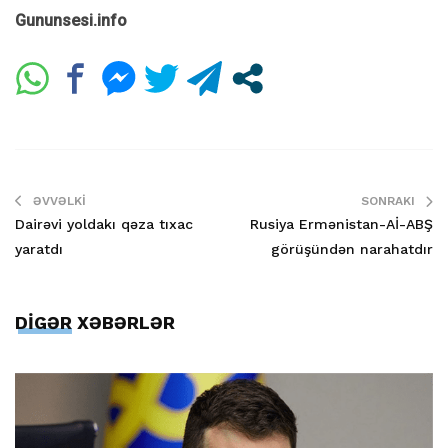
Gununsesi.info
ƏVVƏLKI
SONRAKI
Dairəvi yoldakı qəza tıxac
Rusiya Ermənistan-Aİ-ABŞ
yaratdı
görüşündən narahatdır
DİGƏR XƏBƏRLƏR