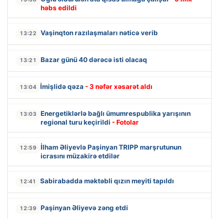
həbs edildi
Vaşinqton razılaşmaları nəticə verib
13:22
Bazar günü 40 dərəcə isti olacaq
13:21
İmişlidə qəza
- 3 nəfər xəsarət aldı
13:04
Energetiklərlə bağlı ümumrespublika yarışının
13:03
regional turu keçirildi
- Fotolar
İlham Əliyevlə Paşinyan TRIPP marşrutunun
12:59
icrasını müzakirə etdilər
Sabirabadda məktəbli qızın meyiti tapıldı
12:41
Paşinyan Əliyevə zəng etdi
12:39