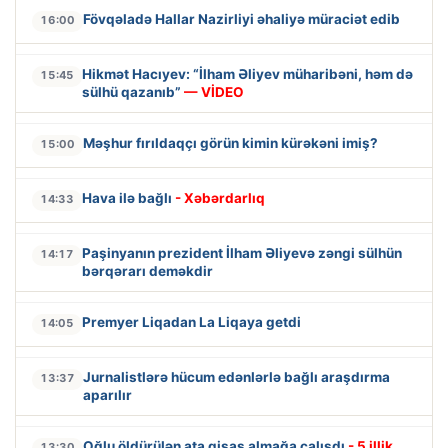
Fövqəladə Hallar Nazirliyi əhaliyə müraciət edib
16:00
Hikmət Hacıyev: “İlham Əliyev müharibəni, həm də
15:45
sülhü qazanıb”
— VİDEO
Məşhur fırıldaqçı görün kimin kürəkəni imiş?
15:00
Hava ilə bağlı
- Xəbərdarlıq
14:33
Paşinyanın prezident İlham Əliyevə zəngi sülhün
14:17
bərqərarı deməkdir
Premyer Liqadan La Liqaya getdi
14:05
Jurnalistlərə hücum edənlərlə bağlı araşdırma
13:37
aparılır
Oğlu öldürülən ata qisas almağa çalışdı
- 5 illik
13:30