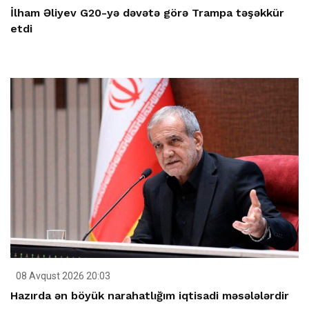
İlham Əliyev G20-yə dəvətə görə Trampa təşəkkür
etdi
08 Avqust 2026 20:03
Hazırda ən böyük narahatlığım iqtisadi məsələlərdir