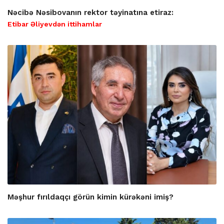
Nəcibə Nəsibovanın rektor təyinatına etiraz:
Etibar Əliyevdən ittihamlar
Məşhur fırıldaqçı görün kimin kürəkəni imiş?