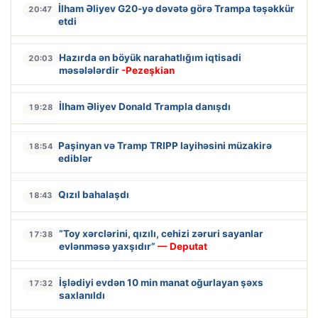
İlham Əliyev G20-yə dəvətə görə Trampa təşəkkür
20:47
etdi
Hazırda ən böyük narahatlığım iqtisadi
20:03
məsələlərdir
-Pezeşkian
İlham Əliyev Donald Trampla danışdı
19:28
Paşinyan və Tramp TRIPP layihəsini müzakirə
18:54
ediblər
Qızıl bahalaşdı
18:43
“Toy xərclərini, qızılı, cehizi zəruri sayanlar
17:38
evlənməsə yaxşıdır”
— Deputat
İşlədiyi evdən 10 min manat oğurlayan şəxs
17:32
saxlanıldı