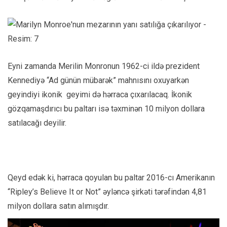
Eyni zamanda Merilin Monronun 1962-ci ildə prezident
Kennediyə “Ad günün mübarək” mahnısını oxuyarkən
geyindiyi ikonik geyimi də hərraca çıxarılacaq. İkonik
gözqamaşdırıcı bu paltarı isə təxminən 10 milyon dollara
satılacağı deyilir.
Qeyd edək ki, hərraca qoyulan bu paltar 2016-cı Amerikanın
“Ripley’s Believe It or Not” əyləncə şirkəti tərəfindən 4,81
milyon dollara satın alımışdır.