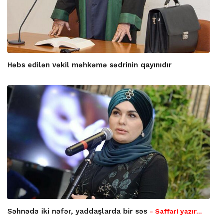
Həbs edilən vəkil məhkəmə sədrinin qayınıdır
Səhnədə iki nəfər, yaddaşlarda bir səs
- Saffari yazır…