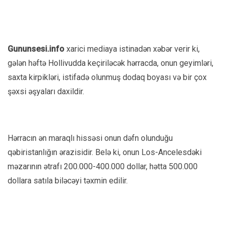
Gununsesi.info
xarici mediaya istinadən xəbər verir ki,
gələn həftə Hollivudda keçiriləcək hərracda, onun geyimləri,
saxta kirpikləri, istifadə olunmuş dodaq boyası və bir çox
şəxsi əşyaları daxildir.
Hərracın ən maraqlı hissəsi onun dəfn olunduğu
qəbiristanlığın ərazisidir. Belə ki, onun Los-Ancelesdəki
məzarının ətrafı 200.000-400.000 dollar, hətta 500.000
dollara satıla biləcəyi təxmin edilir.