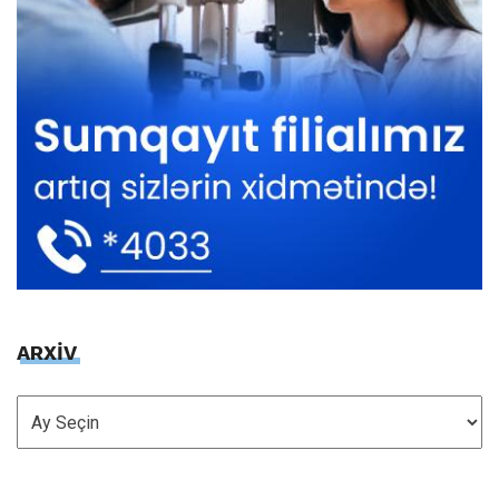
ARXİV
ARXİV