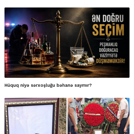
Hüquq niyə sərxoşluğu bəhanə saymır?