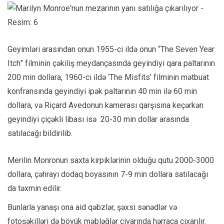
Geyimləri arasından onun 1955-ci ildə onun “The Seven Year
Itch” filminin çəkiliş meydançasında geyindiyi qara paltarının
200 min dollara, 1960-cı ildə ‘The Misfits’ filminin mətbuat
konfransında geyindiyi ipək paltarının 40 min ilə 60 min
dollara, və Riçard Avedonun kamerası qarşısına keçərkən
geyindiyi çiçəkli libası isə 20-30 min dollar arasında
satılacağı bildirilib.
Merilin Monronun saxta kirpiklərinin olduğu qutu 2000-3000
dollara, çəhrayı dodaq boyasının 7-9 min dollara satılacağı
da təxmin edilir.
Bunlarla yanaşı ona aid qəbzlər, şəxsi sənədlər və
fotoşəkilləri də böyük məbləğlər civarında hərraca çıxarılır.