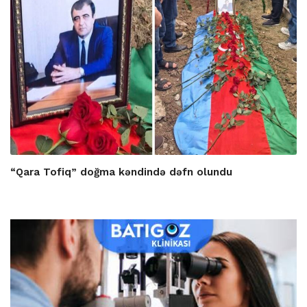
“Qara Tofiq” doğma kəndində dəfn olundu