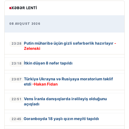
XƏBƏR LENTI
08 AVQUST 2026
Putin müharibə üçün gizli səfərbərlik hazırlayır
-
23:28
Zelenski
İtkin düşən 8 nəfər tapıldı
23:18
Türkiyə Ukrayna və Rusiyaya moratorium təklif
23:07
etdi
-Hakan Fidan
Vens İranla danışıqlarda irəliləyiş olduğunu
22:51
açıqladı
Goranboyda 18 yaşlı qızın meyiti tapıldı
22:45