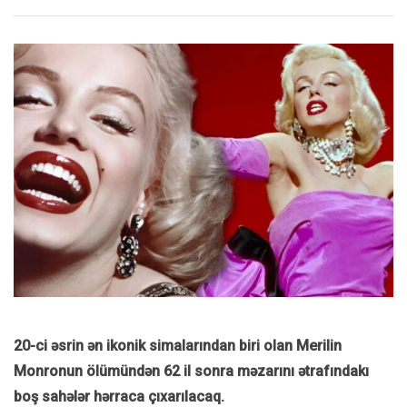
20-ci əsrin ən ikonik simalarından biri olan Merilin
Monronun ölümündən 62 il sonra məzarını ətrafındakı
boş sahələr hərraca çıxarılacaq.