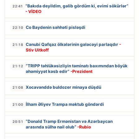
“Bakıda deyildim, gəlib gördüm ki, evimi sökürlər”
22:41
- VİDEO
Co Baydenin səhhəti pisləşdi
22:10
Cənubi Qafqaz ölkələrinin gələcəyi parlaqdır
-
21:18
Stiv Uitkoff
“TRIPP təhlükəsizliyin təminatı baxımından böyük
21:12
əhəmiyyət kəsb edir”
-Prezident
Xocavənddə buldozer minaya düşdü
21:08
İlham Əliyev Trampa məktub göndərdi
21:00
“Donald Tramp Ermənistan və Azərbaycan
20:51
arasında sülhə nail olub”
-Rubio