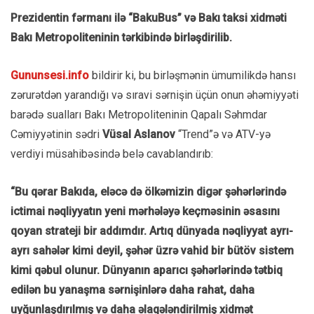
Prezidentin fərmanı ilə “BakuBus” və Bakı taksi xidməti
Bakı Metropoliteninin tərkibində birləşdirilib.
Gununsesi.info
bildirir ki, bu birləşmənin ümumilikdə hansı
zərurətdən yarandığı və sıravi sərnişin üçün onun əhəmiyyəti
barədə sualları Bakı Metropoliteninin Qapalı Səhmdar
Cəmiyyətinin sədri
Vüsal Aslanov
“Trend”ə və ATV-yə
verdiyi müsahibəsində belə cavablandırıb:
“Bu qərar Bakıda, eləcə də ölkəmizin digər şəhərlərində
ictimai nəqliyyatın yeni mərhələyə keçməsinin əsasını
qoyan strateji bir addımdır. Artıq dünyada nəqliyyat ayrı-
ayrı sahələr kimi deyil, şəhər üzrə vahid bir bütöv sistem
kimi qəbul olunur. Dünyanın aparıcı şəhərlərində tətbiq
edilən bu yanaşma sərnişinlərə daha rahat, daha
uyğunlaşdırılmış və daha əlaqələndirilmiş xidmət