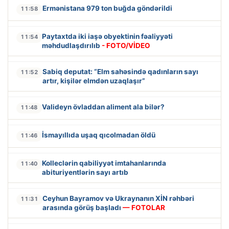
Ermənistana 979 ton buğda göndərildi
11:58
Paytaxtda iki iaşə obyektinin fəaliyyəti
11:54
məhdudlaşdırılıb
- FOTO/VİDEO
Sabiq deputat: “Elm sahəsində qadınların sayı
11:52
artır, kişilər elmdən uzaqlaşır”
Valideyn övladdan aliment ala bilər?
11:48
İsmayıllıda uşaq qıcolmadan öldü
11:46
Kolleclərin qabiliyyət imtahanlarında
11:40
abituriyentlərin sayı artıb
Ceyhun Bayramov və Ukraynanın XİN rəhbəri
11:31
arasında görüş başladı
— FOTOLAR