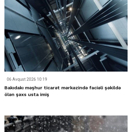
06 Avqust 2026 10:19
Bakıdakı məşhur ticarət mərkəzində faciəli şəkildə
ölən şəxs usta imiş