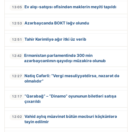
Ev alqı-satqısı ofisindən maklerin meyiti tapıldı
13:05
Azərbaycanda BOKT ləğv olundu
12:53
Tahir Kərimliyə ağır itki üz verib
12:51
Ermənistan parlamentində 300 min
12:42
azərbaycanlının qayıdışı müzakirə olunub
Natiq Cəfərli: “Vergi məsuliyyətdirsə, nəzarət də
12:27
olmalıdır”
“Qarabağ” – “Dinamo” oyununun biletləri satışa
12:17
çıxarıldı
Vahid aylıq müavinət bütün məcburi köçkünlərə
12:02
təyin edilmir