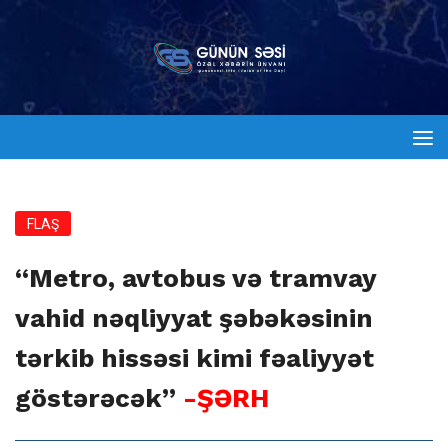
FLAŞ
“Metro, avtobus və tramvay
vahid nəqliyyat şəbəkəsinin
tərkib hissəsi kimi fəaliyyət
göstərəcək”
-ŞƏRH