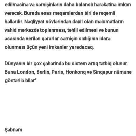
edilməsinə və sərnişinlərin daha balanslı hərəkətinə imkan
verəcək. Burada əsas məqamlardan biri də rəqəmli
həllərdir. Nəqliyyat növlərindən daxil olan məlumatların
vahid mərkəzdə toplanması, təhlil edilməsi və bunun
əsasında verilən qərarlar sərnişin sıxlığının idarə
olunması üçün yeni imkanlar yaradacaq.
Dünyanın bir çox şəhərində bu sistem artıq tətbiq olunur.
Buna London, Berlin, Paris, Honkonq və Sinqapur nümunə
göstərilə bilər”.
Şəbnəm