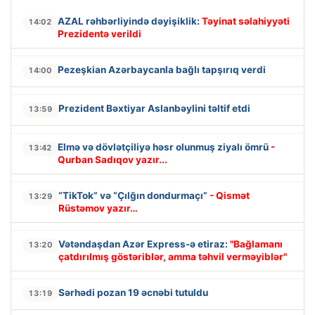
AZAL rəhbərliyində dəyişiklik:
Təyinat səlahiyyəti
14:02
Prezidentə verildi
Pezeşkian Azərbaycanla bağlı tapşırıq verdi
14:00
Prezident Bəxtiyar Aslanbəylini təltif etdi
13:59
Elmə və dövlətçiliyə həsr olunmuş ziyalı ömrü
-
13:42
Qurban Sadıqov yazır...
“TikTok” və “Çılğın dondurmaçı”
- Qismət
13:29
Rüstəmov yazır…
Vətəndaşdan Azər Express-ə etiraz:
"Bağlamanı
13:20
çatdırılmış göstəriblər, amma təhvil verməyiblər"
Sərhədi pozan 19 əcnəbi tutuldu
13:19