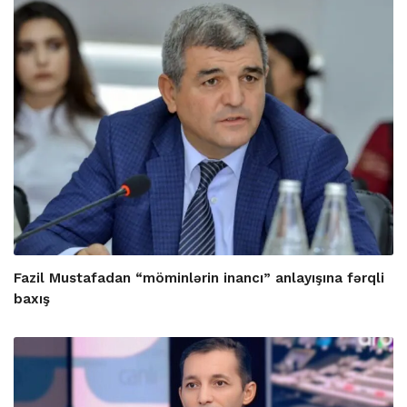
Fazil Mustafadan “möminlərin inancı” anlayışına fərqli
baxış