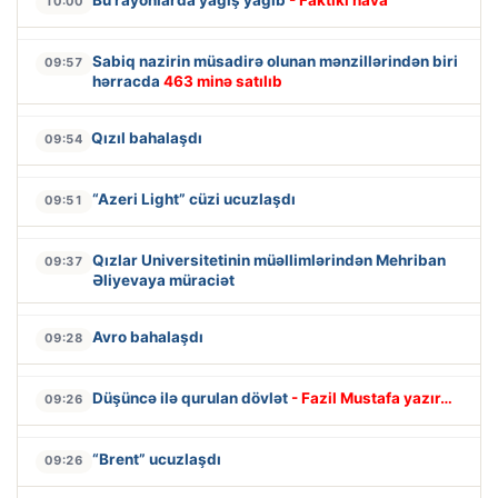
10:00
Sabiq nazirin müsadirə olunan mənzillərindən biri
09:57
hərracda
463 minə satılıb
Qızıl bahalaşdı
09:54
“Azeri Light” cüzi ucuzlaşdı
09:51
Qızlar Universitetinin müəllimlərindən Mehriban
09:37
Əliyevaya müraciət
Avro bahalaşdı
09:28
Düşüncə ilə qurulan dövlət
- Fazil Mustafa yazır…
09:26
“Brent” ucuzlaşdı
09:26