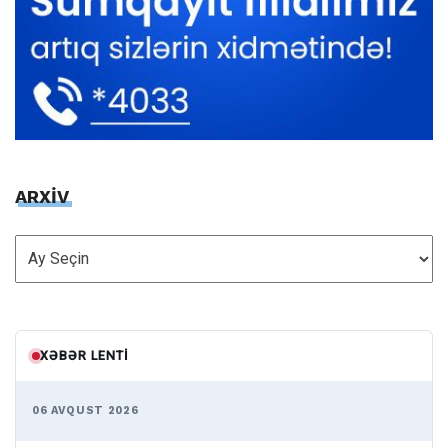
ARXİV
ARXİV
XƏBƏR LENTI
06 AVQUST 2026