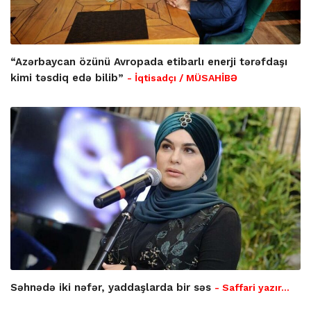
“Azərbaycan özünü Avropada etibarlı enerji tərəfdaşı
kimi təsdiq edə bilib”
- İqtisadçı / MÜSAHİBƏ
Səhnədə iki nəfər, yaddaşlarda bir səs
- Saffari yazır…