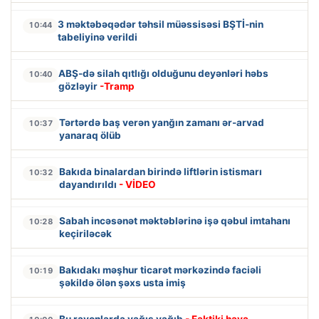
3 məktəbəqədər təhsil müəssisəsi BŞTİ-nin
10:44
tabeliyinə verildi
ABŞ-də silah qıtlığı olduğunu deyənləri həbs
10:40
gözləyir
-Tramp
Tərtərdə baş verən yanğın zamanı ər-arvad
10:37
yanaraq ölüb
Bakıda binalardan birində liftlərin istismarı
10:32
dayandırıldı
- VİDEO
Sabah incəsənət məktəblərinə işə qəbul imtahanı
10:28
keçiriləcək
Bakıdakı məşhur ticarət mərkəzində faciəli
10:19
şəkildə ölən şəxs usta imiş
Bu rayonlarda yağış yağıb
- Faktiki hava