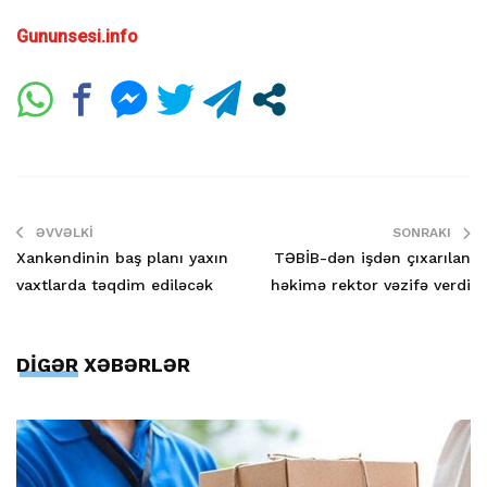
Gununsesi.info
ƏVVƏLKI
SONRAKI
Xankəndinin baş planı yaxın
TƏBİB-dən işdən çıxarılan
vaxtlarda təqdim ediləcək
həkimə rektor vəzifə verdi
DİGƏR XƏBƏRLƏR