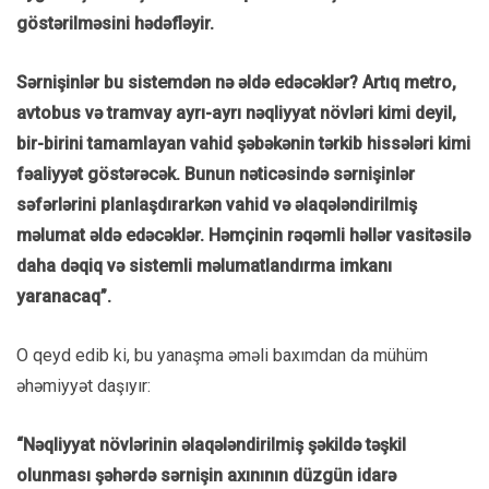
göstərilməsini hədəfləyir.
Sərnişinlər bu sistemdən nə əldə edəcəklər? Artıq metro,
avtobus və tramvay ayrı-ayrı nəqliyyat növləri kimi deyil,
bir-birini tamamlayan vahid şəbəkənin tərkib hissələri kimi
fəaliyyət göstərəcək. Bunun nəticəsində sərnişinlər
səfərlərini planlaşdırarkən vahid və əlaqələndirilmiş
məlumat əldə edəcəklər. Həmçinin rəqəmli həllər vasitəsilə
daha dəqiq və sistemli məlumatlandırma imkanı
yaranacaq”.
O qeyd edib ki, bu yanaşma əməli baxımdan da mühüm
əhəmiyyət daşıyır
:
“Nəqliyyat növlərinin əlaqələndirilmiş şəkildə təşkil
olunması şəhərdə sərnişin axınının düzgün idarə