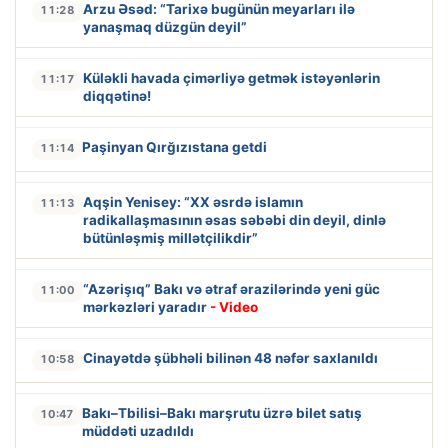
Arzu Əsəd: “Tarixə bugünün meyarları ilə
11:28
yanaşmaq düzgün deyil”
Küləkli havada çimərliyə getmək istəyənlərin
11:17
diqqətinə!
Paşinyan Qırğızıstana getdi
11:14
Aqşin Yenisey: “XX əsrdə islamın
11:13
radikallaşmasının əsas səbəbi din deyil, dinlə
bütünləşmiş millətçilikdir”
“Azərişıq” Bakı və ətraf ərazilərində yeni güc
11:00
mərkəzləri yaradır
- Video
Cinayətdə şübhəli bilinən 48 nəfər saxlanıldı
10:58
Bakı–Tbilisi–Bakı marşrutu üzrə bilet satış
10:47
müddəti uzadıldı