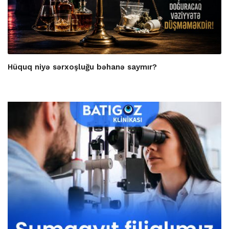
Hüquq niyə sərxoşluğu bəhanə saymır?