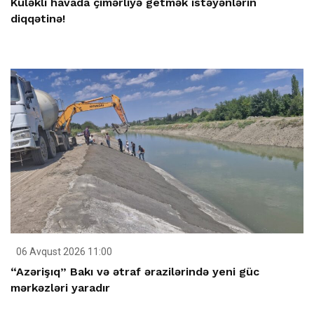
Küləkli havada çimərliyə getmək istəyənlərin
diqqətinə!
06 Avqust 2026 11:00
“Azərişıq” Bakı və ətraf ərazilərində yeni güc
mərkəzləri yaradır