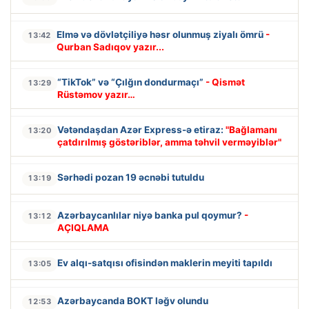
Elmə və dövlətçiliyə həsr olunmuş ziyalı ömrü
-
13:42
Qurban Sadıqov yazır...
“TikTok” və “Çılğın dondurmaçı”
- Qismət
13:29
Rüstəmov yazır…
Vətəndaşdan Azər Express-ə etiraz:
"Bağlamanı
13:20
çatdırılmış göstəriblər, amma təhvil verməyiblər"
Sərhədi pozan 19 əcnəbi tutuldu
13:19
Azərbaycanlılar niyə banka pul qoymur?
-
13:12
AÇIQLAMA
Ev alqı-satqısı ofisindən maklerin meyiti tapıldı
13:05
Azərbaycanda BOKT ləğv olundu
12:53