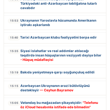
Türkiyədəki anti-Azərbaycan təbliğatına tutarlı
cavabdır
Ukraynanın Yaroslavla hücumunda Amerikanın
15:53
iştirakı aşkarlanıb
Tarixi Azərbaycan klubu fəaliyyətini bərpa edir
15:40
Siyasi islahatlar və real addımlar atılacağı
15:35
təqdirdə insan hüquqlarının vəziyyəti dəyişə bilər
- Hüquq müdafiəçisi
Bakıda yeniyetməyə qarşı soyğunçuluq edildi
15:19
Azərbaycan Ukraynanın ərazi bütövlüyünü
15:15
dəstəkləyir
— Ceyhun Bayramov
Vətəndaş bu mağazadan şikayətçidir:
"Telefonu
15:05
öz iCloud hesabımla istifadə edə bilmədim"