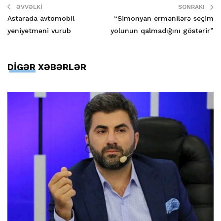
ƏVVƏLKI
SONRAKI
Astarada avtomobil
“Simonyan ermənilərə seçim
yeniyetməni vurub
yolunun qalmadığını göstərir”
DİGƏR XƏBƏRLƏR