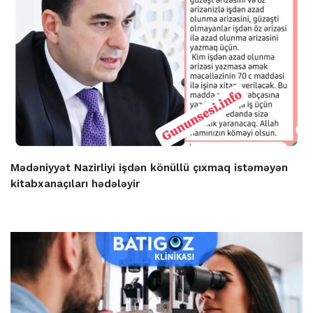
Mədəniyyət Nazirliyi işdən könüllü çıxmaq istəməyən
kitabxanaçıları hədələyir