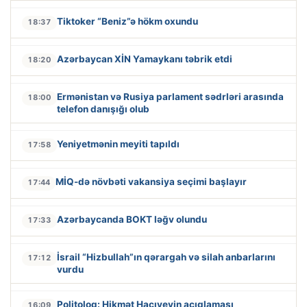
Tiktoker “Beniz”ə hökm oxundu
18:37
Azərbaycan XİN Yamaykanı təbrik etdi
18:20
Ermənistan və Rusiya parlament sədrləri arasında
18:00
telefon danışığı olub
Yeniyetmənin meyiti tapıldı
17:58
MİQ-də növbəti vakansiya seçimi başlayır
17:44
Azərbaycanda BOKT ləğv olundu
17:33
İsrail “Hizbullah”ın qərargah və silah anbarlarını
17:12
vurdu
Politoloq: Hikmət Hacıyevin açıqlaması
16:09