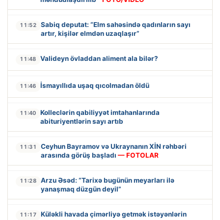
Sabiq deputat: “Elm sahəsində qadınların sayı
11:52
artır, kişilər elmdən uzaqlaşır”
Valideyn övladdan aliment ala bilər?
11:48
İsmayıllıda uşaq qıcolmadan öldü
11:46
Kolleclərin qabiliyyət imtahanlarında
11:40
abituriyentlərin sayı artıb
Ceyhun Bayramov və Ukraynanın XİN rəhbəri
11:31
arasında görüş başladı
— FOTOLAR
Arzu Əsəd: “Tarixə bugünün meyarları ilə
11:28
yanaşmaq düzgün deyil”
Küləkli havada çimərliyə getmək istəyənlərin
11:17