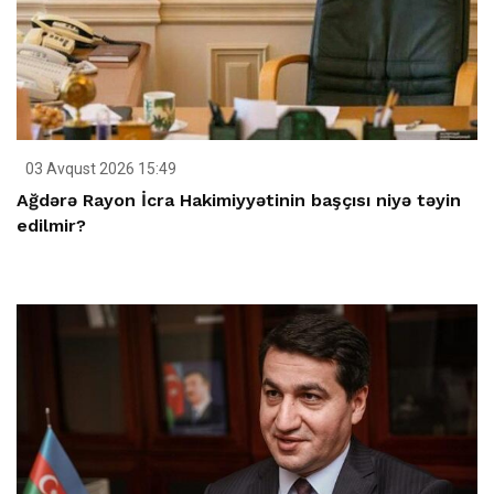
03 Avqust 2026 15:49
Ağdərə Rayon İcra Hakimiyyətinin başçısı niyə təyin
edilmir?