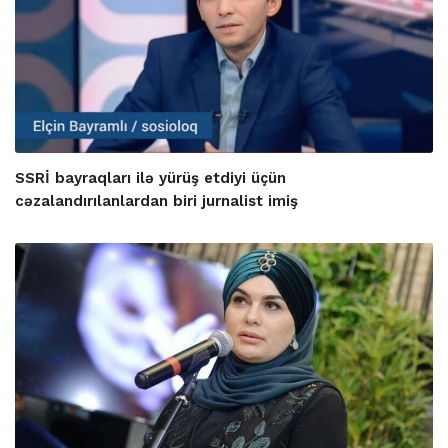
SSRİ bayraqları ilə yürüş etdiyi üçün
cəzalandırılanlardan biri jurnalist imiş