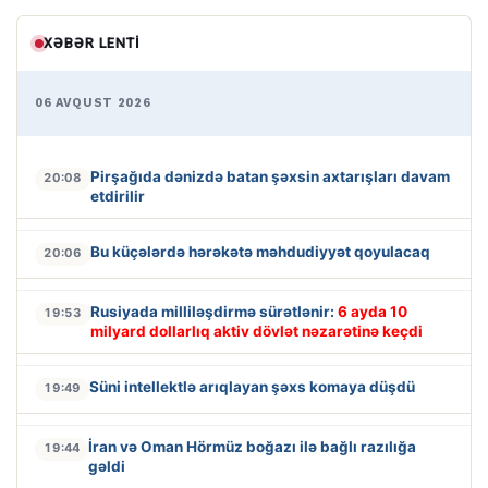
XƏBƏR LENTI
06 AVQUST 2026
Pirşağıda dənizdə batan şəxsin axtarışları davam
20:08
etdirilir
Bu küçələrdə hərəkətə məhdudiyyət qoyulacaq
20:06
Rusiyada milliləşdirmə sürətlənir:
6 ayda 10
19:53
milyard dollarlıq aktiv dövlət nəzarətinə keçdi
Süni intellektlə arıqlayan şəxs komaya düşdü
19:49
İran və Oman Hörmüz boğazı ilə bağlı razılığa
19:44
gəldi