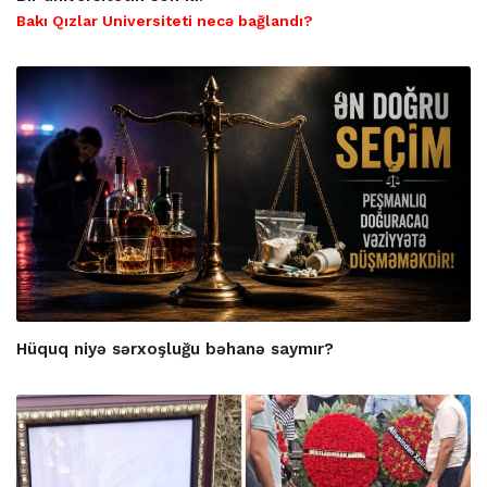
Bakı Qızlar Universiteti necə bağlandı?
Hüquq niyə sərxoşluğu bəhanə saymır?