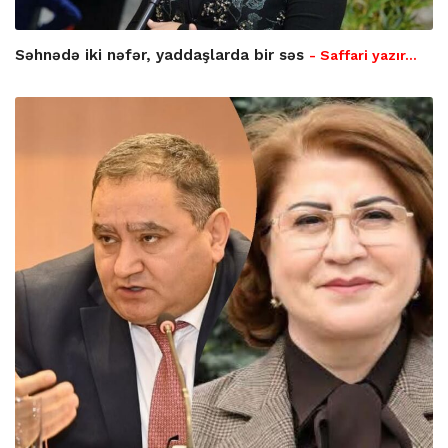
Səhnədə iki nəfər, yaddaşlarda bir səs
- Saffari yazır…