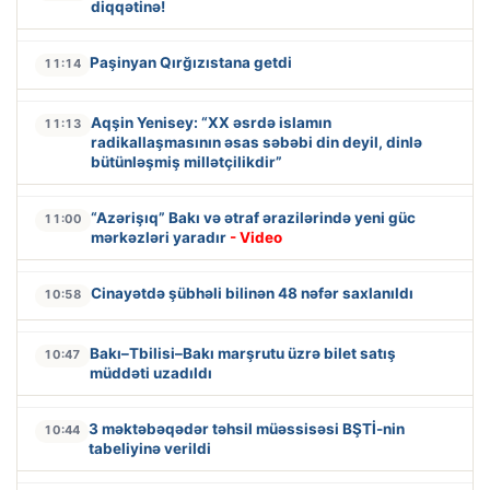
diqqətinə!
Paşinyan Qırğızıstana getdi
11:14
Aqşin Yenisey: “XX əsrdə islamın
11:13
radikallaşmasının əsas səbəbi din deyil, dinlə
bütünləşmiş millətçilikdir”
“Azərişıq” Bakı və ətraf ərazilərində yeni güc
11:00
mərkəzləri yaradır
- Video
Cinayətdə şübhəli bilinən 48 nəfər saxlanıldı
10:58
Bakı–Tbilisi–Bakı marşrutu üzrə bilet satış
10:47
müddəti uzadıldı
3 məktəbəqədər təhsil müəssisəsi BŞTİ-nin
10:44
tabeliyinə verildi