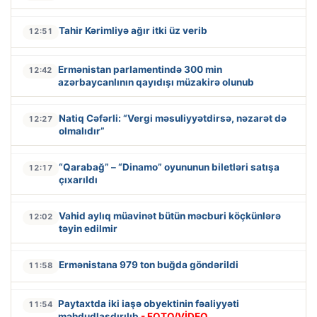
Tahir Kərimliyə ağır itki üz verib
12:51
Ermənistan parlamentində 300 min
12:42
azərbaycanlının qayıdışı müzakirə olunub
Natiq Cəfərli: “Vergi məsuliyyətdirsə, nəzarət də
12:27
olmalıdır”
“Qarabağ” – “Dinamo” oyununun biletləri satışa
12:17
çıxarıldı
Vahid aylıq müavinət bütün məcburi köçkünlərə
12:02
təyin edilmir
Ermənistana 979 ton buğda göndərildi
11:58
Paytaxtda iki iaşə obyektinin fəaliyyəti
11:54
məhdudlaşdırılıb
- FOTO/VİDEO