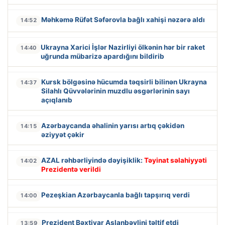
Məhkəmə Rüfət Səfərovla bağlı xahişi nəzərə aldı
14:52
Ukrayna Xarici İşlər Nazirliyi ölkənin hər bir raket
14:40
uğrunda mübarizə apardığını bildirib
Kursk bölgəsinə hücumda təqsirli bilinən Ukrayna
14:37
Silahlı Qüvvələrinin muzdlu əsgərlərinin sayı
açıqlanıb
Azərbaycanda əhalinin yarısı artıq çəkidən
14:15
əziyyət çəkir
AZAL rəhbərliyində dəyişiklik:
Təyinat səlahiyyəti
14:02
Prezidentə verildi
Pezeşkian Azərbaycanla bağlı tapşırıq verdi
14:00
Prezident Bəxtiyar Aslanbəylini təltif etdi
13:59