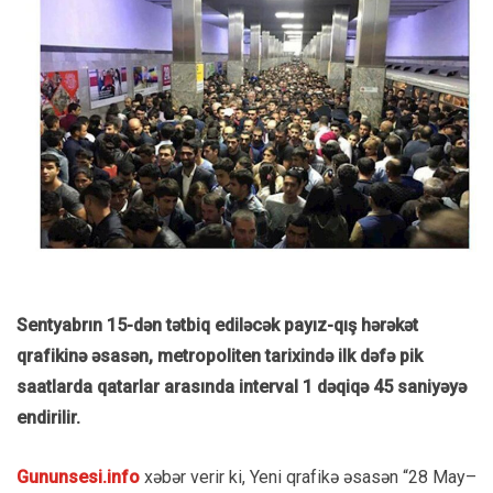
Sentyabrın 15-dən tətbiq ediləcək payız-qış hərəkət
qrafikinə əsasən, metropoliten tarixində ilk dəfə pik
saatlarda qatarlar arasında interval 1 dəqiqə 45 saniyəyə
endirilir.
Gununsesi.info
xəbər verir ki, Yeni qrafikə əsasən “28 May–