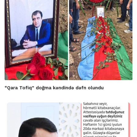
“Qara Tofiq” doğma kəndində dəfn olundu