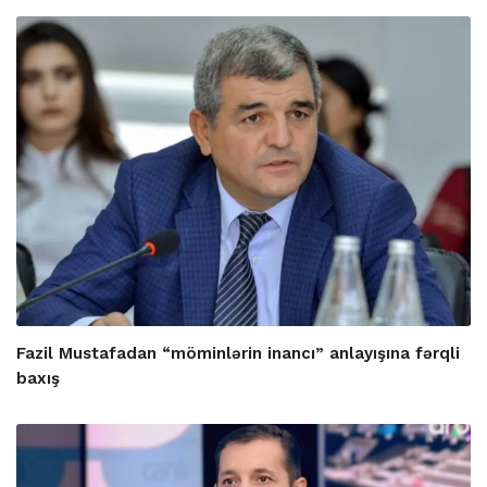
Fazil Mustafadan “möminlərin inancı” anlayışına fərqli
baxış