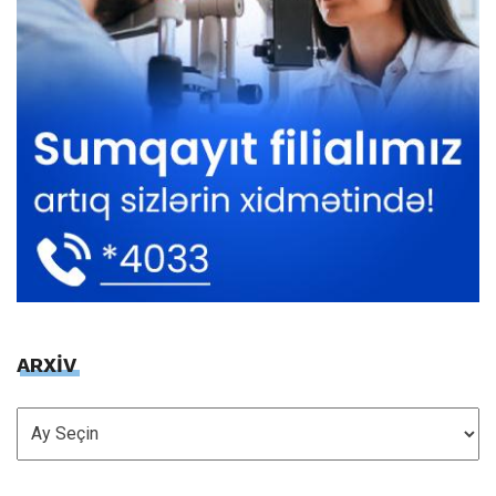
ARXİV
ARXİV