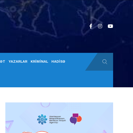
YƏT
YAZARLAR
KRİMİNAL
HADİSƏ