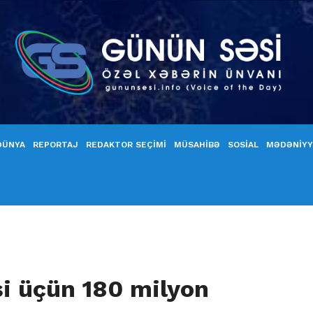
DÜNYA
REPORTAJ
REDAKTOR SEÇİMİ
MÜSAHİBƏ
SOSİAL
MƏDƏNİY
i üçün 180 milyon