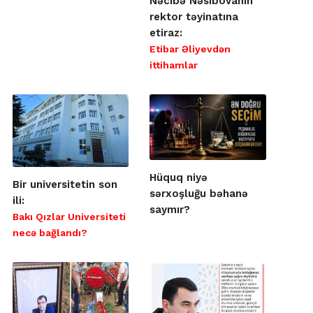
Nəcibə Nəsibovanın
rektor təyinatına
etiraz:
Etibar Əliyevdən
ittihamlar
Hüquq niyə
Bir universitetin son
sərxoşluğu bəhanə
ili:
saymır?
Bakı Qızlar Universiteti
necə bağlandı?