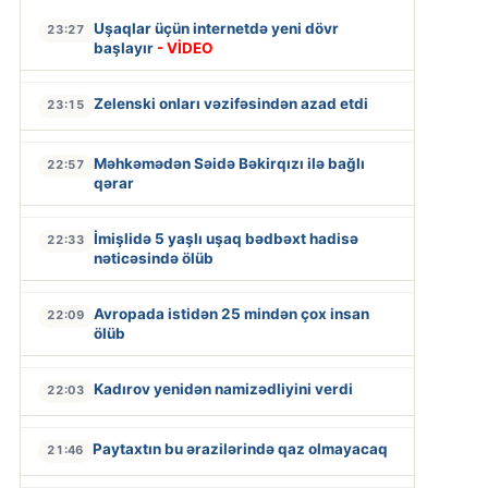
Uşaqlar üçün internetdə yeni dövr
23:27
başlayır
- VİDEO
Zelenski onları vəzifəsindən azad etdi
23:15
Məhkəmədən Səidə Bəkirqızı ilə bağlı
22:57
qərar
İmişlidə 5 yaşlı uşaq bədbəxt hadisə
22:33
nəticəsində ölüb
Avropada istidən 25 mindən çox insan
22:09
ölüb
Kadırov yenidən namizədliyini verdi
22:03
Paytaxtın bu ərazilərində qaz olmayacaq
21:46