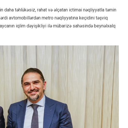
inin daha təhlükəsiz, rahat və əlçatan ictimai nəqliyyatla təmin
ərdi avtomobillərdən metro nəqliyyatına keçidini təşviq
ycanın iqlim dəyişikliyi ilə mübarizə sahəsində beynəlxalq