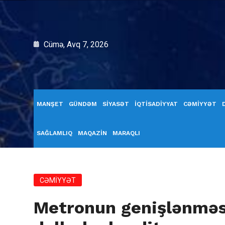
Cümə, Avq 7, 2026
MANŞET
GÜNDƏM
SİYASƏT
İQTİSADİYYAT
CƏMİYYƏT
SAĞLAMLIQ
MAQAZİN
MARAQLI
CƏMİYYƏT
Metronun genişlənməs