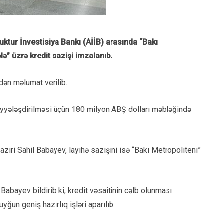
ktur İnvestisiya Bankı (AİİB) arasında “Bakı
lə” üzrə kredit sazişi imzalanıb.
dən məlumat verilib.
iyyələşdirilməsi üçün 180 milyon ABŞ dolları məbləğində
iri Sahil Babayev, layihə sazişini isə “Bakı Metropoliteni”
abayev bildirib ki, kredit vəsaitinin cəlb olunması
yğun geniş hazırlıq işləri aparılıb.