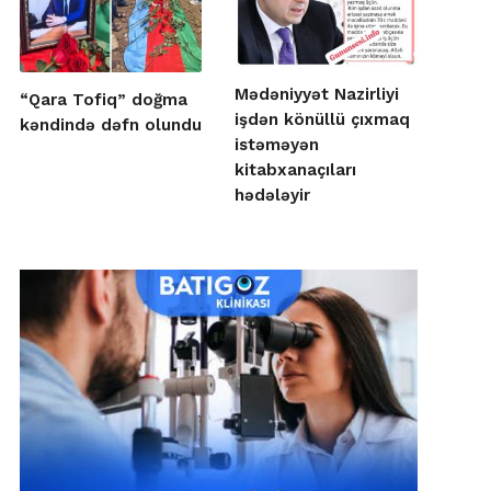
Mədəniyyət Nazirliyi
“Qara Tofiq” doğma
işdən könüllü çıxmaq
kəndində dəfn olundu
istəməyən
kitabxanaçıları
hədələyir