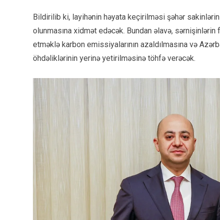
Bildirilib ki, layihənin həyata keçirilməsi şəhər sakinlər
olunmasına xidmət edəcək. Bundan əlavə, sərnişinlərin f
etməklə karbon emissiyalarının azaldılmasına və Azərba
öhdəliklərinin yerinə yetirilməsinə töhfə verəcək.