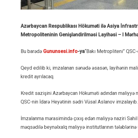
Azərbaycan Respublikası Hökuməti ilə Asiya İnfrastru
Metropoliteninin Genişləndirilməsi Layihəsi – I Mərhə
Bu barədə
Gununsesi.info
-ya
“Bakı Metropliteni” QSC-
Qeyd edilib ki, imzalanan sənədə əsasən, layihənin mal
kredit ayrılacaq.
Kredit sazişini Azərbaycan Hökuməti adından maliyyə naz
QSC-nin İdarə Heyətinin sədri Vüsal Aslanov imzalayıb.
İmzalanma mərasimində çıxış edən maliyyə naziri Sahil B
məqsədilə beynəlxalq maliyyə institutlarının tələblərinə u