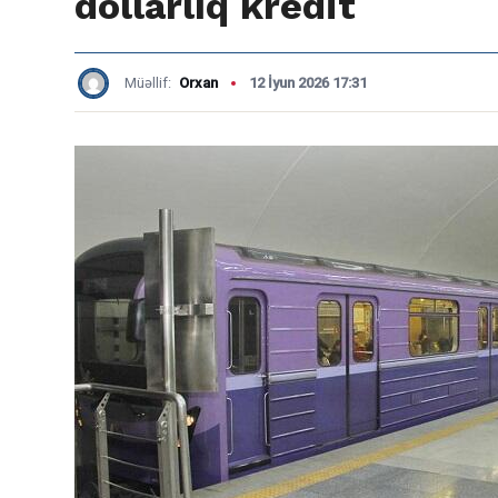
dollarlıq kredit
Müəllif:
Orxan
12 İyun 2026 17:31