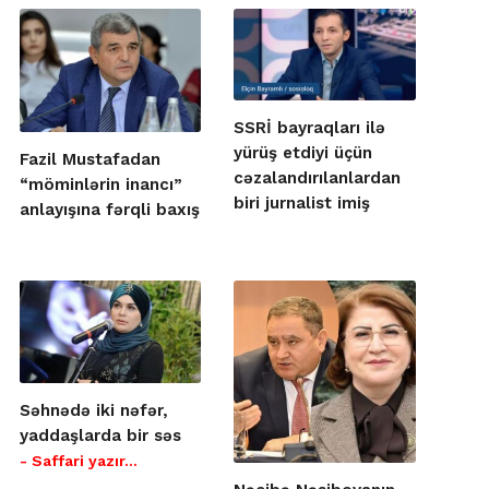
SSRİ bayraqları ilə
yürüş etdiyi üçün
Fazil Mustafadan
cəzalandırılanlardan
“möminlərin inancı”
biri jurnalist imiş
anlayışına fərqli baxış
Səhnədə iki nəfər,
yaddaşlarda bir səs
- Saffari yazır…