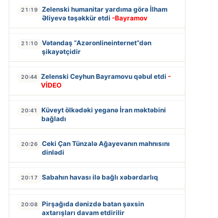
Zelenski humanitar yardıma görə İlham
21:19
Əliyevə təşəkkür etdi
-Bayramov
Vətəndaş “Azəronlineinternet”dən
21:10
şikayətçidir
Zelenski Ceyhun Bayramovu qəbul etdi
-
20:44
VİDEO
Küveyt ölkədəki yeganə İran məktəbini
20:41
bağladı
Ceki Çan Tünzalə Ağayevanın mahnısını
20:26
dinlədi
Sabahın havası ilə bağlı xəbərdarlıq
20:17
Pirşağıda dənizdə batan şəxsin
20:08
axtarışları davam etdirilir