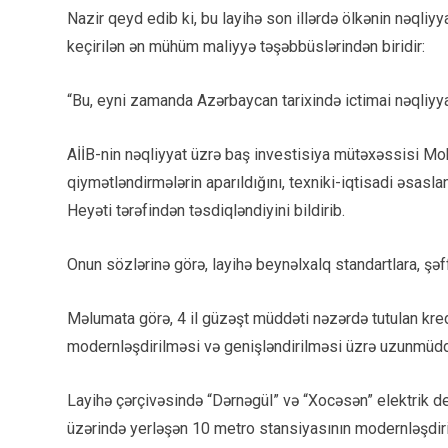
Nazir qeyd edib ki, bu layihə son illərdə ölkənin nəqliy
keçirilən ən mühüm maliyyə təşəbbüslərindən biridir:
“Bu, eyni zamanda Azərbaycan tarixində ictimai nəqliyya
AİİB-nin nəqliyyat üzrə baş investisiya mütəxəssisi Moh
qiymətləndirmələrin aparıldığını, texniki-iqtisadi əsasla
Heyəti tərəfindən təsdiqləndiyini bildirib.
Onun sözlərinə görə, layihə beynəlxalq standartlara, şəff
Məlumata görə, 4 il güzəşt müddəti nəzərdə tutulan kredi
modernləşdirilməsi və genişləndirilməsi üzrə uzunmüddə
Layihə çərçivəsində “Dərnəgül” və “Xocəsən” elektrik dep
üzərində yerləşən 10 metro stansiyasının modernləşdiril