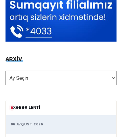
ARXİV
ARXİV
XƏBƏR LENTI
06 AVQUST 2026