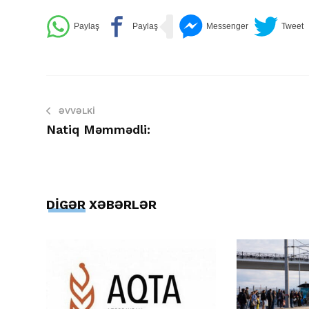
ƏVVƏLKI
Natiq Məmmədli:
DİGƏR XƏBƏRLƏR