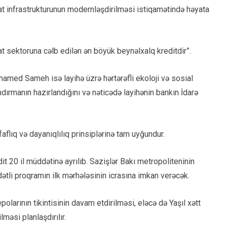
yat infrastrukturunun modernləşdirilməsi istiqamətində həyata
t sektoruna cəlb edilən ən böyük beynəlxalq kreditdir”.
amed Sameh isə layihə üzrə hərtərəfli ekoloji və sosial
ndırmanın hazırlandığını və nəticədə layihənin bankın İdarə
aflıq və dayanıqlılıq prinsiplərinə tam uyğundur.
t 20 il müddətinə ayrılıb. Sazişlər Bakı metropoliteninin
tli proqramın ilk mərhələsinin icrasına imkan verəcək.
olarının tikintisinin davam etdirilməsi, eləcə də Yaşıl xətt
məsi planlaşdırılır.