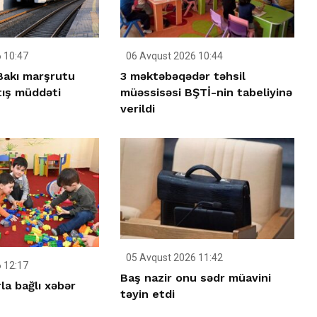
 10:47
06 Avqust 2026 10:44
–Bakı marşrutu
3 məktəbəqədər təhsil
tış müddəti
müəssisəsi BŞTİ-nin tabeliyinə
verildi
05 Avqust 2026 11:42
 12:17
Baş nazir onu sədr müavini
la bağlı xəbər
təyin etdi